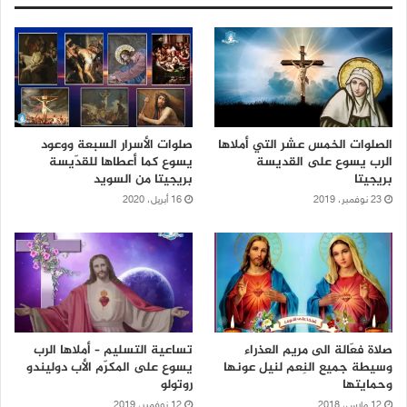
الصلوات الخمس عشر التي أملاها
صلوات الأسرار السبعة ووعود
الرب يسوع على القديسة
يسوع كما أعطاها للقدّيسة
بريجيتا
بريجيتا من السويد
23 نوفمبر، 2019
16 أبريل، 2020
صلاة فعّالة الى مريم العذراء
تساعية التسليم – أملاها الرب
وسيطة جميع النِعم لنيل عونها
يسوع على المكرّم الأب دوليندو
وحمايتها
روتولو
12 مارس، 2018
12 نوفمبر، 2019