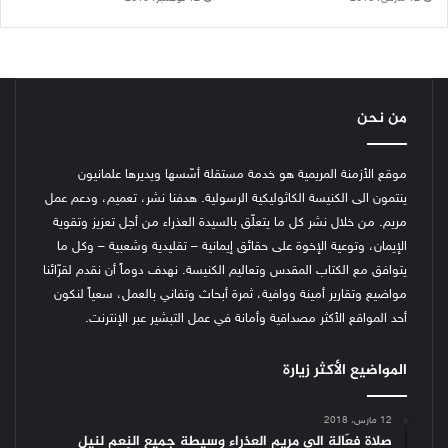
من نحن
موقع الأزمنة المريمية هو خدمة مستقلة أسّسها ويديرها علمانيون
ينتمون الى الكنيسة الكاثوليكية الرسولية. هدفنا نشر، تعميم، ودعم عمل
مريم. من خلال نشر كل ما يتعلّق بالسيدة العذراء من أجل تعزيز وتقوية
الإيمان، وتوعية الإخوة على حقائق إيمانية – تقليدية وشعبية – وكل ما
يتوافق مع الكتاب المقدس وتعاليم الكنيسة.
نهدف دوماً أن نقدم لقرّائنا
مواضيع وتقارير أمينة ووافية، ثمرة أبحاث وتفاني بالعمل، سعياً لنكون
أحد المواقع الأكثر مصداقية وأمانة في عمل التبشير عبر الإنترنت.
المواضيع الأكثر زيارة
12 مارس، 2018
صلاة فعّالة الى مريم العذراء وسيطة جميع النِعم لنيل