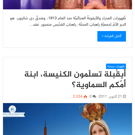
ظُهورات العذراء والأيقونةُ العجائبيّة منذ العام 1813، وفندقُ دي شاتيون هو
الدير الأمّ لجمعيّةِ راهباتِ المحبّة، راهباتِ القدّيس منصور. فقد…
أكمل القراءة »
ظهورات مريمية
أبِقُبلة تسلّمون الكنيسة، ابنة
أمّكم السماوية؟
21 أكتوبر، 2017
0
2٬034