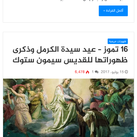
أكمل القراءة »
ظهورات مريمية
16 تموز – عيد سيدة الكرمل وذكرى
ظهوراتها للقديس سيمون ستوك
15 يوليو، 2017
1
6٬478