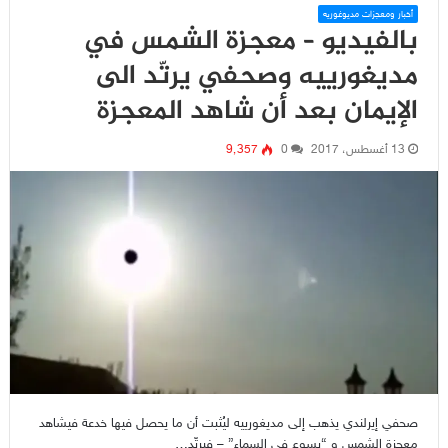
أخبار ومعجزات مديوغوريه
بالفيديو – معجزة الشمس في
مديغورييه وصحفي يرتّد الى
الإيمان بعد أن شاهد المعجزة
13 أغسطس، 2017
0
9٬357
صحفي إيرلندي يذهب إلى مديغورييه ليُثبت أن ما يحصل فيها خدعة فيشاهد
معجزة الشمس و “يسوع في السماء” – فيرتّد…