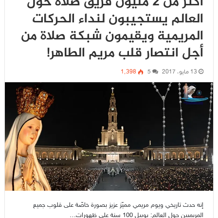
أكثر من 2 مليون فريق صلاة حول
العالم يستجيبون لنداء الحركات
المريمية ويقيمون شبكة صلاة من
أجل انتصار قلب مريم الطاهر!
13 مايو، 2017
5
1٬398
إنه حدث تاريخي ويوم مريمي مميّز عزيز بصورة خاصّة على قلوب جميع
المريميين حول العالم: يوبيل 100 سنة على ظهورات…