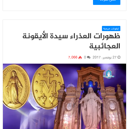
ايقونات مريمية
ظهورات العذراء سيدة الأيقونة
العجائبية
27 نوفمبر، 2017
0
7٬066