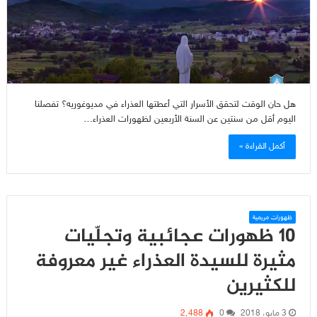
هل حان الوقت لتحقق الأسرار التي أعطتها العذراء في مديوغوريه؟ تفصلنا
اليوم أقل من سنتين عن السنة الأربعين لظهورات العذراء…
أكمل القراءة »
ظهورات مريمية
10 ظهورات عجائبية وتجلّيات
مثيرة للسيدة العذراء غير معروفة
للكثيرين
3 مايو، 2018
0
2٬488