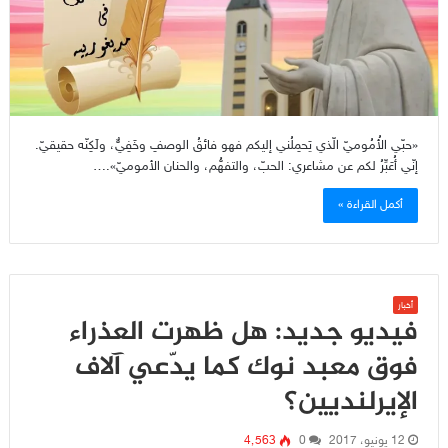
«حبّي الأُمُوميّ الّذي يَحمِلُني إليكم فهو فائقُ الوصفِ وخَفِيٌّ، ولَكِنّه حقيقيّ.
إنّي أُعَبِّرُ لكم عن مشاعري: الحبّ، والتفهُّم، والحنان الأموميّ».…
أكمل القراءة »
أخبار
فيديو جديد: هل ظهرت العذراء
فوق معبد نوك كما يدّعي آلاف
الإيرلنديين؟
12 يونيو، 2017
0
4٬563