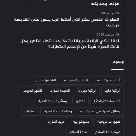
عونها وحمايتها
23 نوفمبر، 2019
الصلوات الخمس عشر التي أملاها الرب يسوع على القديسة
بريجيتا
19 ديسمبر، 2016
لماذا تبكي الرائية ميريانا بشدّة بعد انتهاء الظهور وهل
قالت العذراء شيئاً عن الإسلام المتطرّف؟
وسوم
أخبار مديوغورييه
الأنفس المطهرية
البابا فرنسيس
الرائية ماريا
الرائية ميريانا
السيدة العذراء
الشهر المريمي
الكنيسة الكاثوليكيّة
المطهر
رسائل السيدة العذراء
رسائل العذراء في مديوغوريه
رسالة السيدة العذراء
صلوات
ظهورات مريمية
مديوغورييه
مريم العذراء
مريم ملكة السلام
ملكة السلام