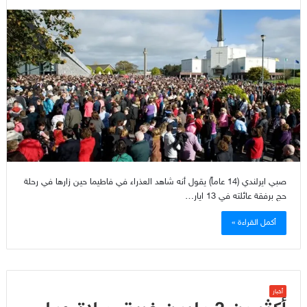
صبي ايرلندي (14 عاماً) يقول أنه شاهد العذراء في فاطيما حين زارها في رحلة
حج برفقة عائلته في 13 ايار…
أكمل القراءة »
أخبار