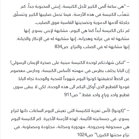
– “هي ساعة ألمي الكبير لأجل الكنيسة، إبنتي المحبوبة جداّ. كم
تتعذّب الكنيسة في هذه الأزمنة، فيما تحمل صليبها الكبير وتتسلّق
جلجلة آلامها الدموية وتضحيتها القاسية فوق الصليب.
لم تكن الكنيسة أبداً كما هي اليوم، مشابهة لإبني يسوع. إنها
مشابهة له في عزلته وهجرانه، إنها مشابهة له في الإنكار والخيانة.
إنها مشابهة له في الصلب والنزاع. ص834
– “لتكن شهادتكم لوحدة الكنيسة مبنية على صخرة الإيمان الرسولي!
إن البابا يخلف بطرس في مهمته كأساس الكنيسة، وحارس معصوم
عن الخطأ لحقيقتها.كونوا اليوم شهوداً للمحبة والوحدة تجاه البابا.
قودوا القطيع الذي أُوكل اليكم الى هذه الوحدة، لكي لا يبقى سوى
قطيع واحد وراعٍ واحد فقط.” ص911
– “(كونوا) كأس تعزية للكنيسة التي تعيش اليوم الساعات ذاتها لنزاع
يسوع، في جسمانيته الأليمة، لهذه الأزمنة الأخيرة. كم الكنيسة اليوم
هي مسحوقة ومجروحة، مهجورة ومخانة، مجلودة ومصلوبة، في
نزاع محنتها الكبرى!” ص1024