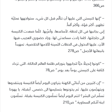
ص366
– “إنها كنيستي التي عليها أن تتألّم قبل كل شيء، ستواجهها عمليّة
تطهير، أكثر قوّة، وأكثر ألماً.
إني بجانبها في كل لحظة، لأساعدها، وأعزّيها. كلّما صعدت الكنيسة
الى جلجلتها، كلما زادت مساعدتي لها، وزاد حضوري العجيب فيها.
الآن، عليها الدخول في الحظات الثمينة لآلامها الخلاصية، تمهيداً
بانبعاثها الأجمل.” ص278
– “كونوا إنجيلاً حيّاً لتجابهوا بنوركم ظلمة العالم الحالكة، التي تزداد
كثافة على كنيستي يوماً بعد يوم.” ص78
– “إن كثيرين من أبنائي الكهنة يتركون اليوم أيضاً الكنيسة وينتقدوها
ويتهجّمون عليها، ثم يخونوها بتسليمها الى خصمي. أبقبلة، يا يهوذا
تسلّم ابن البشر؟ انتم اليوم أيضاً تسلّمون الكنيسة بقبلة، تسلّمون
ابنة أمّكم السماوية.” ص210