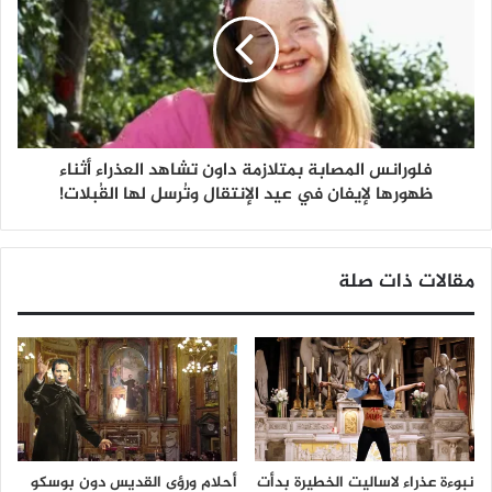
فلورانس المصابة بمتلازمة داون تشاهد العذراء أثناء
ظهورها لإيفان في عيد الإنتقال وتُرسل لها القُبلات!
مقالات ذات صلة
نبوءة عذراء لاساليت الخطيرة بدأت
أحلام ورؤى القديس دون بوسكو