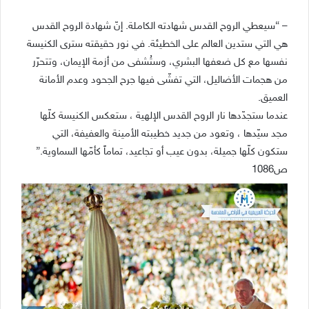
– “سيعطي الروح القدس شهادته الكاملة. إنّ شهادة الروح القدس
هي التي ستدين العالم على الخطيئة. في نور حقيقته سترى الكنيسة
نفسها مع كل ضعفها البشري، وستُشفى من أزمة الإيمان، وتتحرّر
من هجمات الأضاليل، التي تفشّى فيها جرح الجحود وعدم الأمانة
العميق.
عندما ستجدّدها نار الروح القدس الإلهية ، ستعكس الكنيسة كلّها
مجد سيّدها ، وتعود من جديد خطيبته الأمينة والعفيفة، التي
ستكون كلّها جميلة، بدون عيب أو تجاعيد، تماماً كأمّها السماوية.”
ص1086