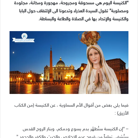
“الكنيسة اليوم هي مسحوقة ومجروحة، مهجورة ومخانة، مجلودة
ومصلوبة” تقول السيدة العذراء وتدعونا الى الإلتفاف حول البابا
والكنيسة والإتحاد بها في الصلاة والطاعة والبساطة.
فيما يلي بعض من أقوال الأم السماوية ، عن الكنيسة (من الكتاب
الأزرق) :
– “إن الكنيسة ستُطهّر بدم يسوع ودمكم، وبنار الروح القدس
ستُشفى تماماً من قروح عدم الإخلاص والخبث والكفر والجحود.”