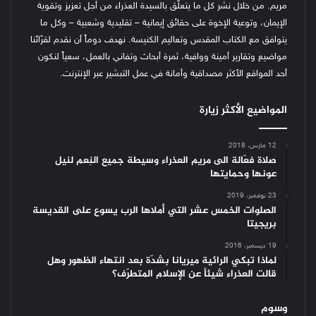
مريم. من خلال نشر كل ما يتعلّق بالسيدة العذراء من أجل تعزيز وتقوية
الإيمان، وتوعية الإخوة على حقائق إيمانية – تقليدية وشعبية – وكل ما
يتوافق مع الكتاب المقدس وتعاليم الكنيسة.
نهدف دوماً أن نقدم لقرّائنا
مواضيع وتقارير أمينة ووافية، ثمرة أبحاث وتفاني بالعمل، سعياً لنكون
أحد المواقع الأكثر مصداقية وأمانة في عمل التبشير عبر الإنترنت.
المواضيع الأكثر زيارة
12 مارس، 2018
صلاة فعّالة الى مريم العذراء وسيطة جميع النِعم لنيل
عونها وحمايتها
23 نوفمبر، 2019
الصلوات الخمس عشر التي أملاها الرب يسوع على القديسة
بريجيتا
19 ديسمبر، 2016
لماذا تبكي الرائية ميريانا بشدّة بعد انتهاء الظهور وهل
قالت العذراء شيئاً عن الإسلام المتطرّف؟
وسوم