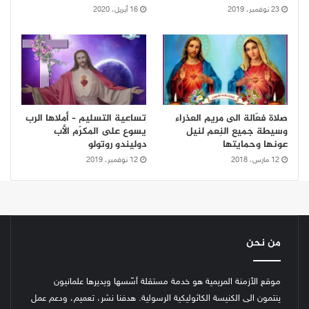
23 نوفمبر، 2019
16 أبريل، 2020
صلاة فعّالة الى مريم العذراء
تساعية التسليم – أملاها الرب
وسيطة جميع النِعم لنيل
يسوع على المكرّم الأب
عونها وحمايتها
دوليندو روتولو
12 مارس، 2018
12 نوفمبر، 2019
من نحن
موقع الأزمنة المريمية هو خدمة مستقلة أسّسها ويديرها علمانيون
ينتمون الى الكنيسة الكاثوليكية الرسولية. هدفنا نشر، تعميم، ودعم عمل