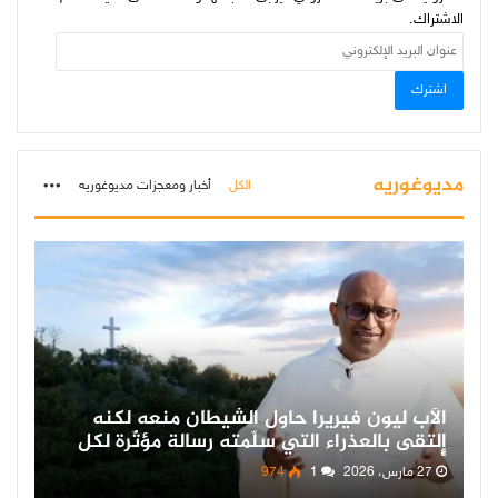
الاشتراك.
عنوان
البريد
الإلكتروني
اشترك
مديوغوريه
More
الكل
أخبار ومعجزات مديوغوريه
الأب ليون فيريرا حاول الشيطان منعه لكنه
إلتقى بالعذراء التي سلّمته رسالة مؤثّرة لكل
أولادها!
27 مارس، 2026
1
974