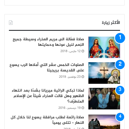
الأكثر زيارة
صلاة فعّالة الى مريم العذراء وسيطة جميع
النِعم لنيل عونها وحمايتها
12 مارس، 2018
الصلوات الخمس عشر التي أملاها الرب يسوع
على القديسة بريجيتا
23 نوفمبر، 2019
لماذا تبكي الرائية ميريانا بشدّة بعد انتهاء
الظهور وهل قالت العذراء شيئاً عن الإسلام
المتطرّف؟
19 ديسمبر، 2016
صلاة رائعة لطلب مرافقة يسوع لنا خلال كل
النهار – تتلى يومياً