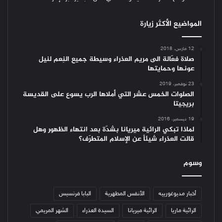
المواضيع الأكثر زيارة
12 مارس، 2018
صلاة فعّالة الى مريم العذراء وسيطة جميع النِعم لنيل
عونها وحمايتها
23 نوفمبر، 2019
الصلوات الخمس عشر التي أملاها الرب يسوع على القديسة
بريجيتا
19 ديسمبر، 2016
لماذا تبكي الرائية ميريانا بشدّة بعد انتهاء الظهور وهل
قالت العذراء شيئاً عن الإسلام المتطرّف؟
وسوم
أخبار مديوغورييه
الأنفس المطهرية
البابا فرنسيس
الرائية ماريا
الرائية ميريانا
السيدة العذراء
الشهر المريمي