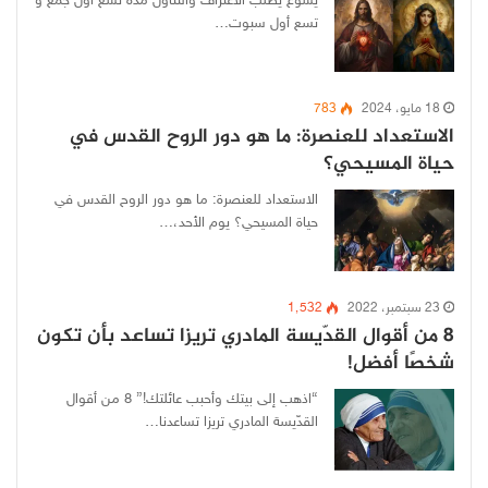
يسوع يطلب الاعتراف والتناول مدة تسع أول جُمع و
تسع أول سبوت…
18 مايو، 2024
783
الاستعداد للعنصرة: ما هو دور الروح القدس في
حياة المسيحي؟
الاستعداد للعنصرة: ما هو دور الروح القدس في
حياة المسيحي؟ يوم الأحد،…
23 سبتمبر، 2022
1٬532
8 من أقوال القدّيسة المادري تريزا تساعد بأن تكون
شخصًا أفضل!
“اذهب إلى بيتك وأحبب عائلتك!” 8 من أقوال
القدّيسة المادري تريزا تساعدنا…