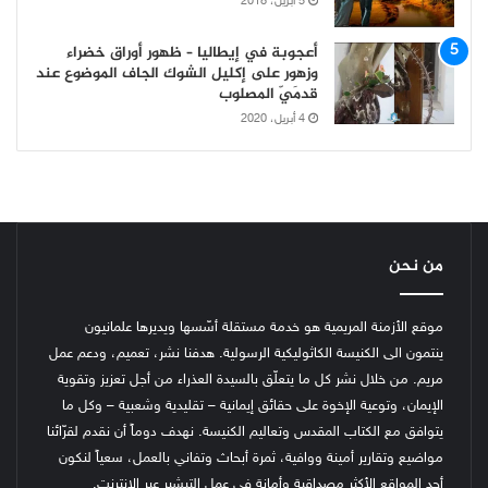
5 أبريل، 2018
أعجوبة في إيطاليا – ظهور أوراق خضراء
وزهور على إكليل الشوك الجاف الموضوع عند
قدمَيّ المصلوب
4 أبريل، 2020
من نحن
موقع الأزمنة المريمية هو خدمة مستقلة أسّسها ويديرها علمانيون
ينتمون الى الكنيسة الكاثوليكية الرسولية. هدفنا نشر، تعميم، ودعم عمل
مريم. من خلال نشر كل ما يتعلّق بالسيدة العذراء من أجل تعزيز وتقوية
الإيمان، وتوعية الإخوة على حقائق إيمانية – تقليدية وشعبية – وكل ما
يتوافق مع الكتاب المقدس وتعاليم الكنيسة.
نهدف دوماً أن نقدم لقرّائنا
مواضيع وتقارير أمينة ووافية، ثمرة أبحاث وتفاني بالعمل، سعياً لنكون
أحد المواقع الأكثر مصداقية وأمانة في عمل التبشير عبر الإنترنت.