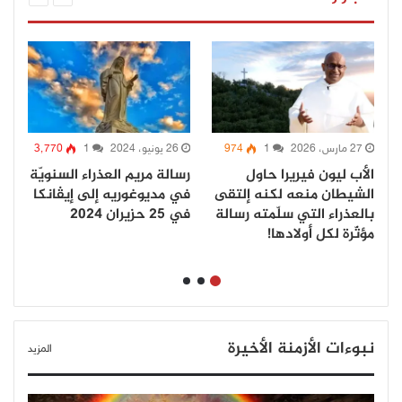
27 مارس، 2026
1
974
26 يونيو، 2024
1
3٬770
الأب ليون فيريرا حاول
رسالة مريم العذراء السنويّة
ت
الشيطان منعه لكنه إلتقى
في مديوغوريه إلى إيڤانكا
ل
بالعذراء التي سلّمته رسالة
في 25 حزيران 2024
ه
مؤثّرة لكل أولادها!
نبوءات الأزمنة الأخيرة
المزيد