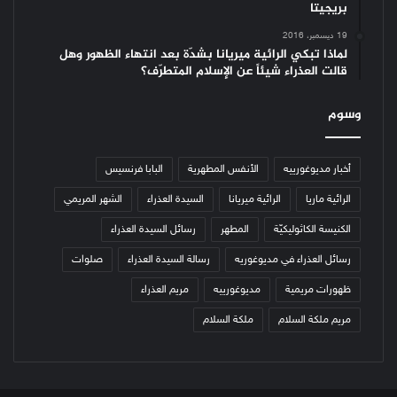
بريجيتا
19 ديسمبر، 2016
لماذا تبكي الرائية ميريانا بشدّة بعد انتهاء الظهور وهل
قالت العذراء شيئاً عن الإسلام المتطرّف؟
وسوم
أخبار مديوغورييه
الأنفس المطهرية
البابا فرنسيس
الرائية ماريا
الرائية ميريانا
السيدة العذراء
الشهر المريمي
الكنيسة الكاثوليكيّة
المطهر
رسائل السيدة العذراء
رسائل العذراء في مديوغوريه
رسالة السيدة العذراء
صلوات
ظهورات مريمية
مديوغورييه
مريم العذراء
مريم ملكة السلام
ملكة السلام