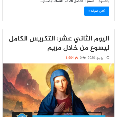
بالمسيح – السفر 1 الفصل 25 في النشاط لإصلاح…
أكمل القراءة »
اليوم الثاني عشر: التكريس الكامل
ليسوع من خلال مريم
1 يونيو، 2020
0
1٬904