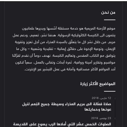
من نحن
موقع الأزمنة المريمية هو خدمة مستقلة أسّسها ويديرها علمانيون
ينتمون الى الكنيسة الكاثوليكية الرسولية. هدفنا نشر، تعميم، ودعم عمل
مريم. من خلال نشر كل ما يتعلّق بالسيدة العذراء من أجل تعزيز وتقوية
الإيمان، وتوعية الإخوة على حقائق إيمانية – تقليدية وشعبية – وكل ما
يتوافق مع الكتاب المقدس وتعاليم الكنيسة.
نهدف دوماً أن نقدم لقرّائنا
مواضيع وتقارير أمينة ووافية، ثمرة أبحاث وتفاني بالعمل، سعياً لنكون
أحد المواقع الأكثر مصداقية وأمانة في عمل التبشير عبر الإنترنت.
المواضيع الأكثر زيارة
12 مارس، 2018
صلاة فعّالة الى مريم العذراء وسيطة جميع النِعم لنيل
عونها وحمايتها
23 نوفمبر، 2019
الصلوات الخمس عشر التي أملاها الرب يسوع على القديسة