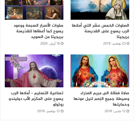
الصلوات الخمس عشر التي أملاها
صلوات الأسرار السبعة ووعود
الرب يسوع على القديسة
يسوع كما أعطاها للقدّيسة
بريجيتا
بريجيتا من السويد
23 نوفمبر، 2019
16 أبريل، 2020
صلاة فعّالة الى مريم العذراء
تساعية التسليم – أملاها الرب
وسيطة جميع النِعم لنيل عونها
يسوع على المكرّم الأب دوليندو
وحمايتها
روتولو
12 مارس، 2018
12 نوفمبر، 2019