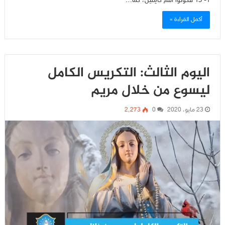
1- 15 فكونوا أَنتُم كامِلين، كما…
أكمل القراءة »
اليوم الثالث: التكريس الكامل
ليسوع من خلال مريم
23 مايو، 2020
0
2٬273