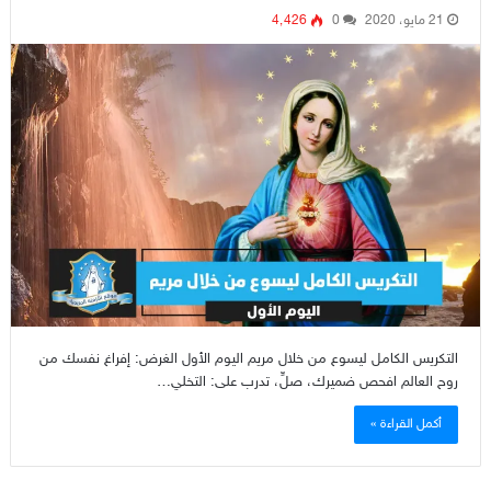
21 مايو، 2020
0
4٬426
التكريس الكامل ليسوع من خلال مريم اليوم الأول الغرض: إفراغ نفسك من
روح العالم افحص ضميرك، صلِّ، تدرب على: التخلي…
أكمل القراءة »