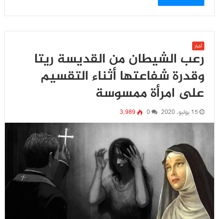
أخبار
رعب الشيطان من القديسة ريتا
وقدرة شفاعتها أثناء التقسيم
على امرأة ممسوسة
15 يوليو، 2020
0
3٬989