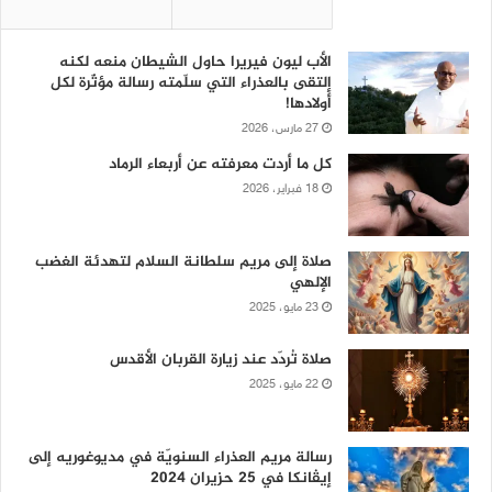
الأب ليون فيريرا حاول الشيطان منعه لكنه
إلتقى بالعذراء التي سلّمته رسالة مؤثّرة لكل
أولادها!
27 مارس، 2026
كل ما أردت معرفته عن أربعاء الرماد
18 فبراير، 2026
صلاة إلى مريم سلطانة السلام لتهدئة الغضب
الإلهي
23 مايو، 2025
صلاة تُردّد عند زيارة القربان الأقدس
22 مايو، 2025
رسالة مريم العذراء السنويّة في مديوغوريه إلى
إيڤانكا في 25 حزيران 2024