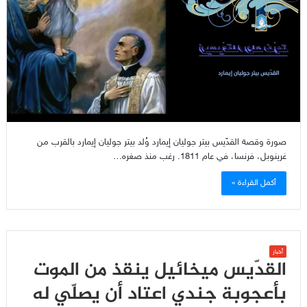
صورة وقصة القدّيس بيتر جوليان إيمارد وُلد بيتر جوليان إيمارد بالقرب من
غرينوبل، فرنسا، في عام 1811. رغب منذ صغره…
أكمل القراءة »
أخبار
القدّيس ميخائيل ينقذ من الموت
بأعجوبة جندي اعتاد أن يصلّي له