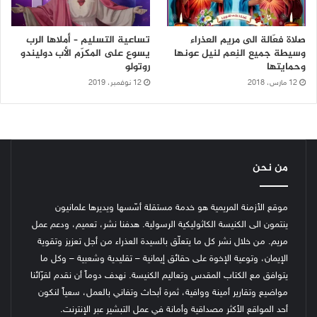
صلاة فعّالة الى مريم العذراء
تساعية التسليم – أملاها الرب
وسيطة جميع النِعم لنيل عونها
يسوع على المكرّم الأب دوليندو
وحمايتها
روتولو
12 مارس، 2018
12 نوفمبر، 2019
من نحن
موقع الأزمنة المريمية هو خدمة مستقلة أسّسها ويديرها علمانيون
ينتمون الى الكنيسة الكاثوليكية الرسولية. هدفنا نشر، تعميم، ودعم عمل
مريم. من خلال نشر كل ما يتعلّق بالسيدة العذراء من أجل تعزيز وتقوية
الإيمان، وتوعية الإخوة على حقائق إيمانية – تقليدية وشعبية – وكل ما
يتوافق مع الكتاب المقدس وتعاليم الكنيسة.
نهدف دوماً أن نقدم لقرّائنا
مواضيع وتقارير أمينة ووافية، ثمرة أبحاث وتفاني بالعمل، سعياً لنكون
أحد المواقع الأكثر مصداقية وأمانة في عمل التبشير عبر الإنترنت.