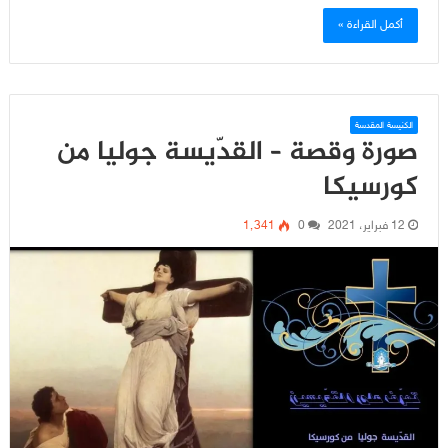
أكمل القراءة »
الكنيسة المقدسة
صورة وقصة – القدّيسة جوليا من
كورسيكا
12 فبراير، 2021
0
1٬341