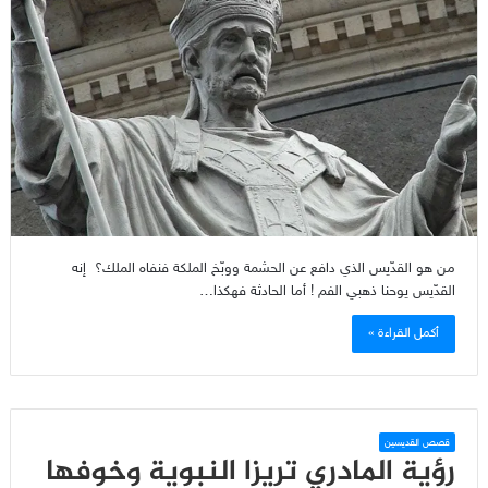
من هو القدّيس الذي دافع عن الحشمة ووبّخ الملكة فنفاه الملك؟ إنه
القدّيس يوحنا ذهبي الفم ! أما الحادثة فهكذا…
أكمل القراءة »
قصص القديسين
رؤية المادري تريزا النبوية وخوفها