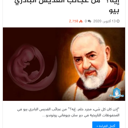
إيه؟” من عجائب القديس البادري
بيو
13 أكتوبر، 2020
0
2٬758
“إذن كان كل شيء مجرد حلم، إيه؟” من عجائب القديس البادري بيو في
المحفوظات التاريخية في دير سان جيوفاني روتوندو…
أكمل القراءة »