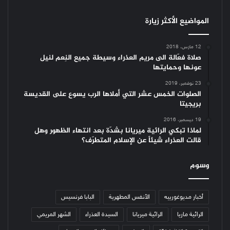
المواضيع الأكثر زيارة
12 مارس، 2018
صلاة فعّالة الى مريم العذراء وسيطة جميع النِعم لنيل
عونها وحمايتها
23 نوفمبر، 2019
الصلوات الخمس عشر التي أملاها الرب يسوع على القديسة
بريجيتا
19 ديسمبر، 2016
لماذا تبكي الرائية ميريانا بشدّة بعد انتهاء الظهور وهل
قالت العذراء شيئاً عن الإسلام المتطرّف؟
وسوم
أخبار مديوغورييه
الأنفس المطهرية
البابا فرنسيس
الرائية ماريا
الرائية ميريانا
السيدة العذراء
الشهر المريمي