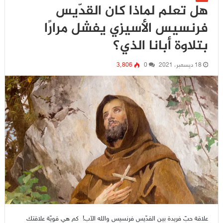
هل تعلم لماذا كان القدّيس
فرنسيس الأسيزي يفشل مرارًا
بتلاوة أبانا الذي؟
18 ديسمبر، 2021
0
3٬806
علاقة حبّ فريدة بين القدّيس فرنسيس والله الآب! كم هي قويّة علاقتك