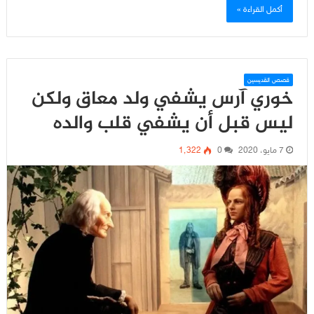
أكمل القراءة »
قصص القديسين
خوري آرس يشفي ولد معاق ولكن
ليس قبل أن يشفي قلب والده
7 مايو، 2020
0
1٬322