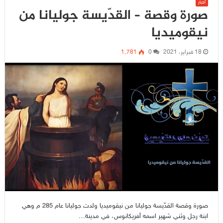
أخبار
صورة وقصة – القدّيسة جوليانا من
نيقوميديا
18 فبراير، 2021
0
1٬781
صورة وقصة القدّيسة جوليانا من نيقوميديا ولدت جوليانا عام 285 م وهي
ابنة رجل وثني شهير اسمه أفريكانوس، في مدينة…