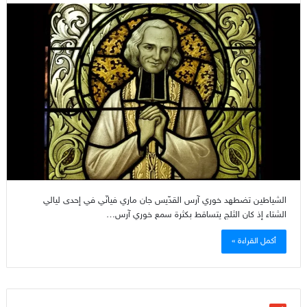
الشياطين تضطهد خوري آرس القدّيس جان ماري فيانّي في إحدى ليالي
الشتاء إذ كان الثلج يتساقط بكثرة سمع خوري آرس…
أكمل القراءة »