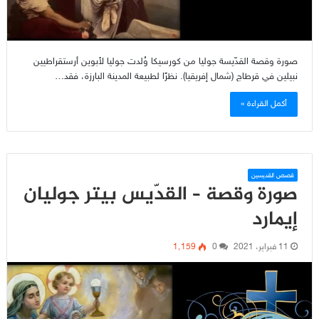
صورة وقصة القدّيسة جوليا من كورسيكا وُلدت جوليا لأبوين أرستقراطيين
نبيلين في قرطاج (شمال إفريقيا). نظرًا لطبيعة المدينة البارزة، فقد…
أكمل القراءة »
قصص القديسين
صورة وقصة – القدّيس بيتر جوليان
إيمارد
11 فبراير، 2021
0
1٬159