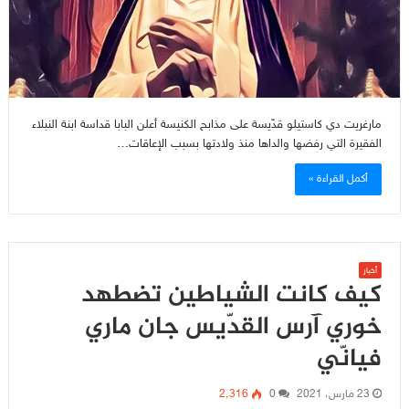
مارغريت دي كاستيلو قدّيسة على مذابح الكنيسة أعلن البابا قداسة ابنة النبلاء
الفقيرة التي رفضها والداها منذ ولادتها بسبب الإعاقات…
أكمل القراءة »
أخبار
كيف كانت الشياطين تضطهد
خوري آرس القدّيس جان ماري
فيانّي
23 مارس، 2021
0
2٬316