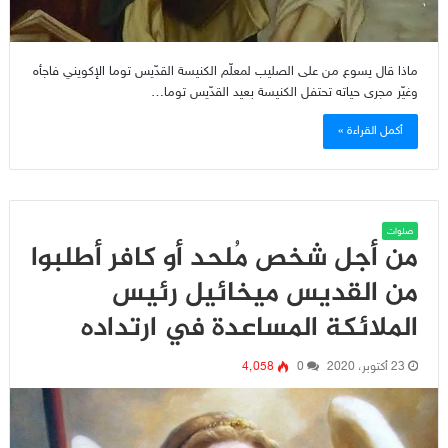
ماذا قال يسوع من على الصليب لمعلّم الكنيسة القدّيس توما الإكويني فاجأه
وغيّر مجرى حياته تحتفل الكنيسة بعيد القدّيس توما…
أكمل القراءة »
صلوات
من أجل شخص مُلحد أو كافر أطلبوا
من القديس ميخائيل رئيس
الملائكة المساعدة في ارتداده
23 أكتوبر، 2020
0
4٬058