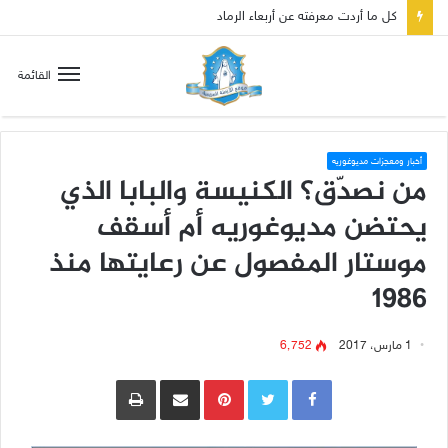
صلاة إلى مريم سلطانة السلام لتهدئة الغضب الإلهي
القائمة
أخبار ومعجزات مديوغوريه
من نصدّق؟ الكنيسة والبابا الذي
يحتضن مديوغوريه أم أسقف
موستار المفصول عن رعايتها منذ
1986
1 مارس، 2017
6٬752
Pinterest
مشاركة عبر البريد
طباعة