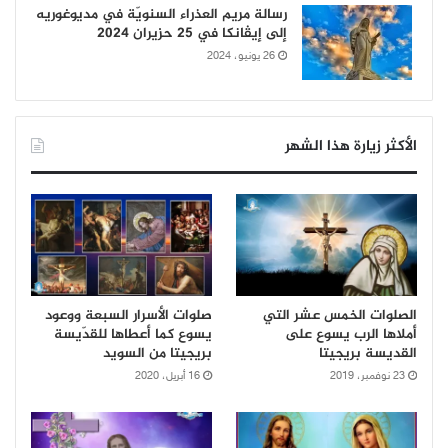
رسالة مريم العذراء السنويّة في مديوغوريه
إلى إيڤانكا في 25 حزيران 2024
26 يونيو، 2024
الأكثر زيارة هذا الشهر
الصلوات الخمس عشر التي
صلوات الأسرار السبعة ووعود
أملاها الرب يسوع على
يسوع كما أعطاها للقدّيسة
القديسة بريجيتا
بريجيتا من السويد
23 نوفمبر، 2019
16 أبريل، 2020