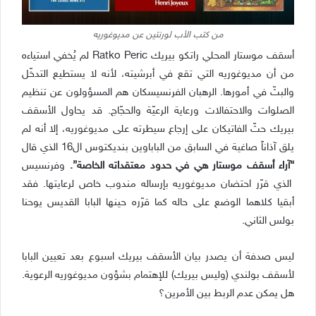
من كتب الأب لورنتين عن مديوغوريه
أسقف موستار المحلي راتكو بيريك Ratko Peric لم يُخفي استياءه
من أن مديوغوريه التي تقع في أبرشيته، لأنه لا يستطيع التدخّل
والبثّ في أمورها. الرهبان الفرنسيسكان هم المسؤولون عن تنظيم
الصلوات والاحتفالات ورعاية الرعيّة والحجّاج. قد يحاول الأسقف
بيريك حثّ الفاتيكان على إرجاع سيطرته على مديوغوريه، إلا أنه لم
يلق آذاناً صاغية في السابق من الباباوين بنديكتوس ال16 الذي قال
“آراء أسقف موستار هي في حدود معتقداته الخاصة”.
وفرنسيس
الذي قرّر احتضان مديوغوريه بإرساله مندوب خاص لرعايتها. فقد
أبقيا كلاهما الوضع على حاله كما قرّره حينها البابا القديس يوحنا
بولس الثاني.
ليس صدفة أن يصدر بيان الأسقف بيريك اسبوع بعد تعيين البابا
لأسقف بولندي (وليس بيريك) للإهتمام بشؤون مديوغوريه الرعوية.
هل يمكن عدم الربط بين الأمرين؟