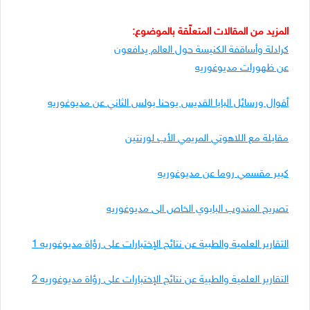
المزيد من المقالات المتعلّقة بالموضوع:
كرادلة وأساقفة الكنيسة حول العالم يدافعون
عن ظهورات مديوغوريه
أقوال ورسائل البابا القديس يوحنا بولس الثاني عن مديوغوريه
مقابلة مع اللاهوتي المريمي الأب لو
رنتين
كبير مقسمي روما عن مديوغوريه
تصريح المندوب البابوي الخاص الى مديوغوريه
التقارير العلمية والطبية عن نتائج الإختبارات على رؤاة مديوغوريه 1
التقارير العلمية والطبية عن نتائج الإختبارات على رؤاة مديوغوريه 2