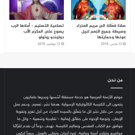
صلاة فعّالة الى مريم العذراء
تساعية التسليم – أملاها الرب
وسيطة جميع النِعم لنيل
يسوع على المكرّم الأب
عونها وحمايتها
دوليندو روتولو
12 مارس، 2018
12 نوفمبر، 2019
من نحن
موقع الأزمنة المريمية هو خدمة مستقلة أسّسها ويديرها علمانيون
ينتمون الى الكنيسة الكاثوليكية الرسولية. هدفنا نشر، تعميم، ودعم عمل
مريم. من خلال نشر كل ما يتعلّق بالسيدة العذراء من أجل تعزيز وتقوية
الإيمان، وتوعية الإخوة على حقائق إيمانية – تقليدية وشعبية – وكل ما
يتوافق مع الكتاب المقدس وتعاليم الكنيسة.
نهدف دوماً أن نقدم لقرّائنا
مواضيع وتقارير أمينة ووافية، ثمرة أبحاث وتفاني بالعمل، سعياً لنكون