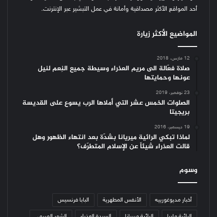
أحد المواقع الأكثر مصداقية وأمانة في عمل التبشير عبر الإنترنت.
المواضيع الأكثر زيارة
12 مارس، 2018
صلاة فعّالة الى مريم العذراء وسيطة جميع النِعم لنيل
عونها وحمايتها
23 نوفمبر، 2019
الصلوات الخمس عشر التي أملاها الرب يسوع على القديسة
بريجيتا
19 ديسمبر، 2016
لماذا تبكي الرائية ميريانا بشدّة بعد انتهاء الظهور وهل
قالت العذراء شيئاً عن الإسلام المتطرّف؟
وسوم
أخبار مديوغورييه
الأنفس المطهرية
البابا فرنسيس
الرائية ماريا
الرائية ميريانا
السيدة العذراء
الشهر المريمي