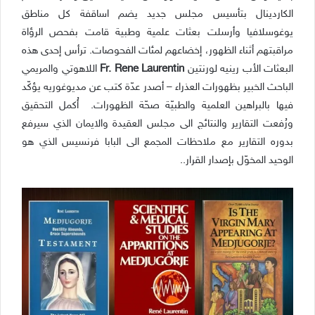
الكاردينال بتأسيس مجلس جديد يضم اساقفة كل مناطق
يوغوسلافيا وأرسلت بعثات علمية وطبية قامت بفحص الرؤاة
مراقبتهم أثناء الظهور، إخضاعهم لمئات الفحوصات. ترأس إحدى هذه
البعثات الأب رينيه لورنتين
Fr. Rene Laurentin
اللاهوتي والمريمي
الباحث الخبير بظهورات العذراء – أصدر عدّة كتب عن مديوغوريه يؤكّد
فيها بالبراهين العلمية والطبيّة صحّة الظهورات. أُكمل التحقيق
ورُفعت التقارير والنتائج الى مجلس العقيدة والايمان الذي سيرفع
بدوره التقارير مع ملاحظات المجمع الى البابا فرنسيس الذي هو
الوحيد المخوّل بإصدار القرار..