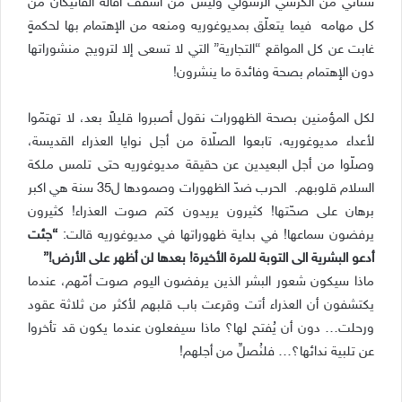
ستأتي من الكرسي الرسولي وليس من أسقف أقاله الفاتيكان من
كل مهامه فيما يتعلّق بمديوغوريه ومنعه من الإهتمام بها لحكمةٍ
غابت عن كل المواقع “التجارية” التي لا تسعى إلا لترويج منشوراتها
دون الإهتمام بصحة وفائدة ما ينشرون!
لكل المؤمنين بصحة الظهورات نقول أصبروا قليلاً بعد، لا تهتمّوا
لأعداء مديوغوريه، تابعوا الصلّاة من أجل نوايا العذراء القديسة،
وصلّوا من أجل البعيدين عن حقيقة مديوغوريه حتى تلمس ملكة
السلام قلوبهم. الحرب ضدّ الظهورات وصمودها ل35 سنة هي اكبر
برهان على صحّتها! كثيرون يريدون كتم صوت العذراء! كثيرون
يرفضون سماعها! في بداية ظهوراتها في مديوغوريه قالت:
“جئت
أدعو البشرية الى التوبة للمرة الأخيرة! بعدها لن أظهر على الأرض!”
ماذا سيكون شعور البشر الذين يرفضون اليوم صوت أمّهم، عندما
يكتشفون أن العذراء أتت وقرعت باب قلبهم لأكثر من ثلاثة عقود
ورحلت… دون أن يُفتح لها؟ ماذا سيفعلون عندما يكون قد تأخروا
عن تلبية ندائها؟… فلنُصلِّ من أجلهم!