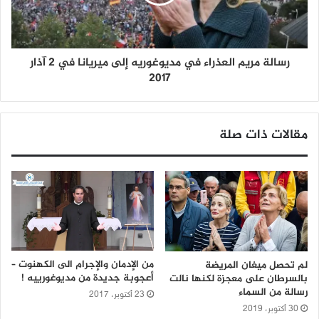
رسالة مريم العذراء في مديوغوريه إلى ميريانا في 2 آذار
2017
مقالات ذات صلة
من الإدمان والإجرام الى الكهنوت –
لم تحصل ميغان المريضة
أعجوبة جديدة من مديوغورييه !
بالسرطان على معجزة لكنها نالت
رسالة من السماء
23 أكتوبر، 2017
30 أكتوبر، 2019