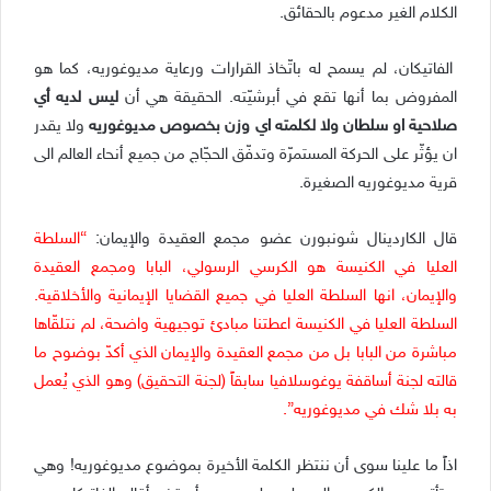
الكلام الغير مدعوم بالحقائق.
الفاتيكان، لم يسمح له باتّخاذ القرارات ورعاية مديوغوريه، كما هو
المفروض بما أنها تقع في أبرشيّته. الحقيقة هي أن
ليس لديه أي
صلاحية او سلطان ولا لكلمته اي وزن بخصوص مديوغوريه
ولا يقدر
ان يؤثّر على الحركة المستمرّة وتدفّق الحجّاج من جميع أنحاء العالم الى
قرية مديوغوريه الصغيرة.
قال الكاردينال شونبورن عضو مجمع العقيدة والإيمان:
“السلطة
العليا في الكنيسة هو الكرسي الرسولي، البابا ومجمع العقيدة
والإيمان، انها السلطة العليا في جميع القضايا الإيمانية والأخلاقية.
السلطة العليا في الكنيسة اعطتنا مبادئ توجيهية واضحة، لم نتلقّاها
مباشرة من البابا بل من مجمع العقيدة والإيمان الذي أكدّ بوضوح ما
قالته لجنة أساقفة يوغوسلافيا سابقاً (لجنة التحقيق) وهو الذي يُعمل
به بلا شك في مديوغوريه”.
اذاً ما علينا سوى أن ننتظر الكلمة الأخيرة بموضوع مديوغوريه! وهي