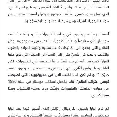
كاملة يجب أن نعود الى الثمانينات من القرن الماضي – الى قرار زادار
للأسقف السابق زينيك والى ردّ البابا القديس يوحنا بولس الثاني،
الذي عمل سبق كنسي بتبنّيه مديوغوريه وعزل أسقف موستار عن
مهامه الرعوية للقرية، ومن مراقبة أحداثها وإدارة شؤونها.
أسقف رعية مديوغوريه في بداية الظهورات بافيو زينيك أسقف
موستار، كان معارضاً ومعادياً لظهورات العذراء في مديوغوريه. وكل
التقارير التي رفعها الى الفاتيكان كانت سلبية وتتهم الاولاد بالجنون
والكذب وأصدر قرار سُميّ بقرار زادار (نسبة الى المدينة التي خرج منها
القرار) كتب فيه أنه لم يجد شيئاً خارقاً للطبيعة في الظهورات. لكن
البابا يوحنا بولس الثاني الذي لم يخفي موقفه من مديوغوريه فقد
صرّح :
” لو لم اكن البابا لكنت الان في مديوغوريه، التي اصبحت
كرسي اعتراف العالم”،
قام بفصل اسقف موستار في سنة 1986
من مهامه المتعلقة بالظهورات وتبنّت روما عملية التحقيق، وهذا
سبق كنسي.
ثمّ
قام البابا بتعيين الكاردينال راتزنغر (الذي أصبح فيما بعد البابا
بنديكتوس السادس عشر) مسؤولاً عن قضيّة التحقيق والدراسة فقام