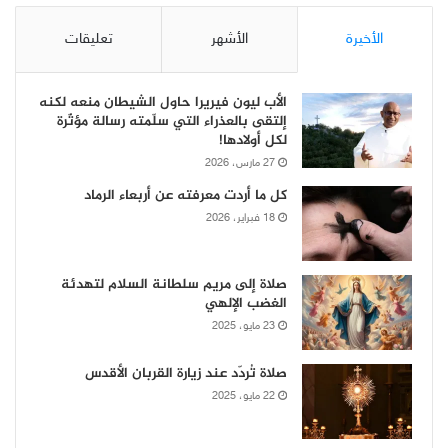
الأخيرة
الأشهر
تعليقات
الأب ليون فيريرا حاول الشيطان منعه لكنه
إلتقى بالعذراء التي سلّمته رسالة مؤثّرة
لكل أولادها!
27 مارس، 2026
كل ما أردت معرفته عن أربعاء الرماد
18 فبراير، 2026
صلاة إلى مريم سلطانة السلام لتهدئة
الغضب الإلهي
23 مايو، 2025
صلاة تُردّد عند زيارة القربان الأقدس
22 مايو، 2025