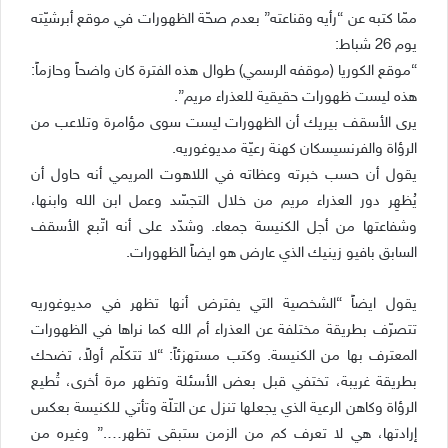
ممّا كتبه عن “رأيه وقناعته” بعدم صحّة الظهورات في موقع أبرشيّته
يوم 26 شباط:
“موقع الكوريا (موقفه الرسمي) طوال هذه الفترة كان واضحاً وحازماً:
هذه ليست ظهورات حقيقية للعذراء مريم”.
يرى الأسقف بيريك أن الظهورات ليست سوى مؤامرة وتلاعب من
الرؤاة والفرنسيسكان كهنة رعيّة مديوغوريه.
يقول أن حسب خبرته وعظاته في اللاهوت المريمي أنه حاول أن
يُظهِر دور العذراء مريم من خلال التجسّد وعمل ابن الله وابنها،
وشفاعتها من أجل الكنيسة جمعاء. وشدّد على أنه اتّبع الأسقف
السابق بافيو زينيك الذي عارض هو ايضاً الظهورات.
يقول ايضاً “الشخصية التي يفترض أنها تظهر في مديوغوريه
تتصرّف بطريقة مختلفة عن العذراء أم الله كما نراها في الظهورات
المعترف بها من الكنيسة. وكتب مستهزئاً: “لا تتكلّم أولاً، تضحك
بطريقة غريبة، تختفي قبل بعض الأسئلة وتظهر مرة أخرى، تُطيع
الرؤاة وكاهن الرعية الذي يجعلها تنزل عن التلّة وتأتي للكنيسة بعكس
إرادتها، هي لا تعرف كم من الزمن ستبقى تظهر….” وغيره من