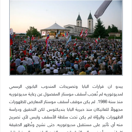
يبدو ان قرارات البابا وتصريحات المندوب البابوي الرسمي
لمديوغوريه لم تُعجب أسقف موستار المفصول عن رعاية مديوغوريه
منذ سنة 1986. لم يكن موقف أسقف موستار المعارض للظهورات
مجهولاً للفاتيكان منذ حبرية البابا بنديكتوس. لكن التحقيق ودراسة
الظهورات والرؤاة لم يكن تحت سلطة الأسقف وليس لأي تصريح
منه أي تأثير على مستقبل مديوغوريه. حتى نشرح ونُظهر الحقيقة