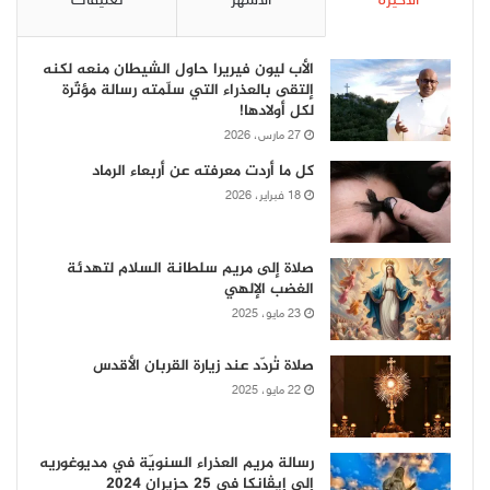
الأخيرة
الأشهر
تعليقات
الأب ليون فيريرا حاول الشيطان منعه لكنه
إلتقى بالعذراء التي سلّمته رسالة مؤثّرة
لكل أولادها!
27 مارس، 2026
كل ما أردت معرفته عن أربعاء الرماد
18 فبراير، 2026
صلاة إلى مريم سلطانة السلام لتهدئة
الغضب الإلهي
23 مايو، 2025
صلاة تُردّد عند زيارة القربان الأقدس
22 مايو، 2025
رسالة مريم العذراء السنويّة في مديوغوريه
إلى إيڤانكا في 25 حزيران 2024