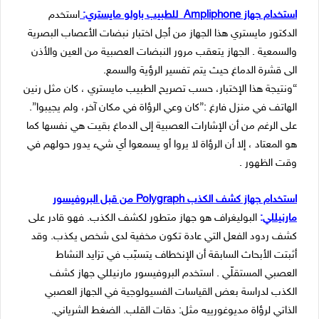
استخدام جهاز Ampliphone للطبيب باولو مايستري:
استخدم
الدكتور مايستري هذا الجهاز من أجل اختبار نبضات الأعصاب البصرية
والسمعية . الجهاز يتعقب مرور النبضات العصبية من العين والأذن
الى قشرة الدماغ حيث يتم تفسير الرؤية والسمع.
“ونتيجة هذا الإختبار، حسب تصريح الطبيب مايستري ، كان مثل رنين
الهاتف في منزل فارغ :”كان وعي الرؤاة في مكان آخر، ولم يجيبوا”.
على الرغم من أن الإشارات العصبية إلى الدماغ بقيت هي نفسها كما
هو المعتاد ، إلا أن الرؤاة لا يروا أو يسمعوا أي شيء يدور حولهم في
وقت الظهور .
استخدام جهاز كشف الكذب Polygraph من قبل البروفيسور
مارنيللي
:
البوليغراف هو جهاز متطور لكشف الكذب. فهو قادر على
كشف ردود الفعل التي عادة تكون مخفية لدى شخص يكذب. وقد
أثبتت الأبحاث السابقة أن الإنخطاف يتسبّب في تزايد النشاط
العصبي المستقلّي . استخدم البروفيسور مارنيللي جهاز كشف
الكذب لدراسة بعض القياسات الفسيولوجية في الجهاز العصبي
الذاتي لرؤاة مديوغورييه مثل: دقات القلب. الضغط الشرياني.