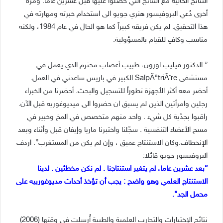
النتائج الحالية مع النتائج التي حصلوا عليها قبل عشرين عاما. ومرة
أخرى دُعي البروفيسور هنري جويو الى استخدام خبرته ومهارته في
هذا التحقيق. لم يكن فريقه كبيراً كما هو الحال في عام 1984، ولكنه
مناسب وكافٍ للقيام بالمسؤولية.
” الدكتور فيليب اورون، طبيب أعصاب محترم الذي يعمل في
مستشفى SalpÃªtriÃ¨re الكبير في باريس ساعدني في العمل.
أحضر معه أكثر الأجهزة تطوراً للتسجيل والبحث. أحضرنا من الخبراء
رجلين وامرأتين الذين لم يسبق ان حضروا الى ميديوغوريه قبل الآن.
راقبوا بجدّية كل شيء . واحد منهم متخصص في المخ وخبير في
مسح الأعضاء التنفسية . سجّلنا واختبرنا ماريا وإيفان قبل وأثناء وبعد
الإنخطاف.وكان الاستنتاج عميق ، وإن لم يكن من المستغرب”. اردف
البروفيسور جويو قائلا:
“بعد عشرين عاما، لم يتغير استنتاجنا . لم نكن مخطئين . لدينا
الاستنتاج العلمي وهو واضح : يجب أن تؤخذ أحداث مديوغورييه على
محمل الجد”.
نتائج الإختبارات والتجارب العلمية والطبية أُرسِلت في وقتها (2006)