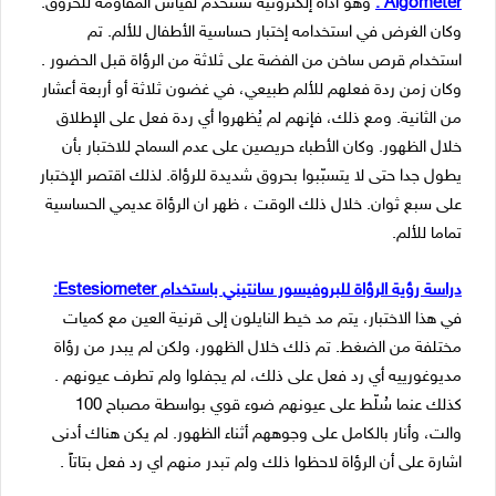
Algometer :
وهو أداة إلكترونية تستخدم لقياس المقاومة للحروق.
وكان الغرض في استخدامه إختبار حساسية الأطفال للألم. تم
استخدام قرص ساخن من الفضة على ثلاثة من الرؤاة قبل الحضور .
وكان زمن ردة فعلهم للألم طبيعي، في غضون ثلاثة أو أربعة أعشار
من الثانية. ومع ذلك، فإنهم لم يُظهروا أي ردة فعل على الإطلاق
خلال الظهور. وكان الأطباء حريصين على عدم السماح للاختبار بأن
يطول جدا حتى لا يتسبّبوا بحروق شديدة للرؤاة. لذلك اقتصر الإختبار
على سبع ثوان. خلال ذلك الوقت ، ظهر ان الرؤاة عديمي الحساسية
تماما للألم.
دراسة رؤية الرؤاة للبروفيسور سانتيني باستخدام Estesiometer:
في هذا الاختبار، يتم مد خيط النايلون إلى قرنية العين مع كميات
مختلفة من الضغط. تم ذلك خلال الظهور، ولكن لم يبدر من رؤاة
مديوغورييه أي رد فعل على ذلك، لم يجفلوا ولم تطرف عيونهم .
كذلك عنما سُلّط على عيونهم ضوء قوي بواسطة مصباح 100
والت، وأنار بالكامل على وجوههم أثناء الظهور. لم يكن هناك أدنى
اشارة على أن الرؤاة لاحظوا ذلك ولم تبدر منهم اي رد فعل بتاتاً .