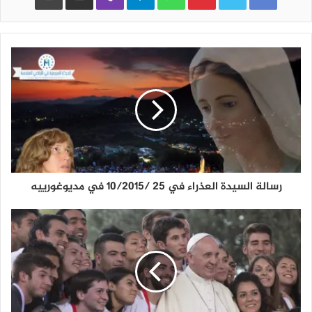
رسالة السيدة العذراء في 25 /10/2015 في مديوغورييه