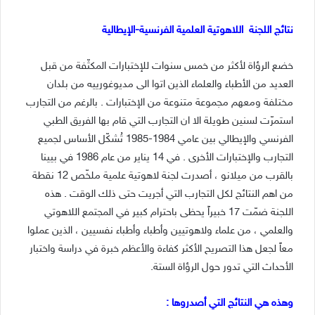
نتائج اللجنة اللاهوتية العلمية الفرنسية-الإيطالية
خضع الرؤاة لأكثر من خمس سنوات للإختبارات المكثّفة من قبل
العديد من الأطباء والعلماء الذين اتوا الى مديوغورييه من بلدان
مختلفة ومعهم مجموعة متنوعة من الإختبارات . بالرغم من التجارب
استمرّت لسنين طويلة الا ان التجارب التي قام بها الفريق الطبي
الفرنسي والإيطالي بين عامي 1984-1985 تُشكّل الأساس لجميع
التجارب والإختبارات الأخرى . في 14 يناير من عام 1986 في بيينا
بالقرب من ميلانو ، أصدرت لجنة لاهوتية علمية ملخّص 12 نقطة
من اهم النتائج لكل التجارب التي أجريت حتى ذلك الوقت . هذه
اللجنة ضمّت 17 خبيراً يحظى باحترام كبير في المجتمع اللاهوتي
والعلمي ، من علماء ولاهوتيين وأطباء وأطباء نفسيين ، الذين عملوا
معاً لجعل هذا التصريح الأكثر كفاءة والأعظم خبرة في دراسة واختبار
الأحداث التي تدور حول الرؤاة الستة.
وهذه هي النتائج التي أصدروها :