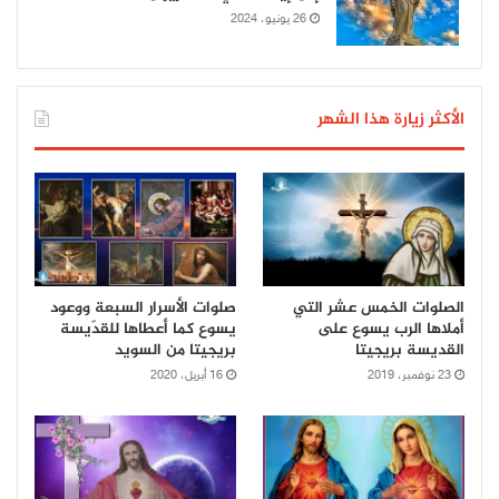
26 يونيو، 2024
الأكثر زيارة هذا الشهر
الصلوات الخمس عشر التي
صلوات الأسرار السبعة ووعود
أملاها الرب يسوع على
يسوع كما أعطاها للقدّيسة
القديسة بريجيتا
بريجيتا من السويد
23 نوفمبر، 2019
16 أبريل، 2020