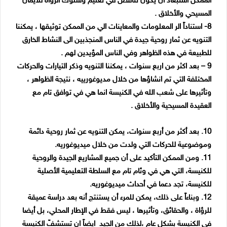
الممكن استبعاد ان يكون تناقض في تعليم وسلوك الرؤاة للأيمان
المسيحي والأخلاق .
8- استناداً الر المعلومات والمعاينات الي من الممكن توثيقها ، يمكننا
التنويه عن ثمار روحية جيدة في الناس المنجذبين الى النشاط الخارق
للطبيعة في هذه الظواهر وفي الناس المؤيدين لهم .
9 – بعد اكثر من اربع سنوات ، يمكننا التنويه وذكر التيارات والحركات
المختلفة التي تم انشاؤها من خلال مديوغورييه ، نتيجة الظواهر ،
وتأثيرها على شعب الله في الكنيسة انما هي في توافق تام مع
العقيدة المسيحية والأخلاق .
10. بعد أكثر من أربع سنوات، يمكن التنويه عن ثمار روحية دائمة
وموضوعية للحركات التي ولدت من خلال ميديوغوريه.
11. ومن الممكن التأكيد على أن جميع المشاريع الجيدة والروحية
للكنيسة، التي هي في وئام تام مع السلطة التعليمية الأصلية
للكنيسة، تجد دعما في أحداث ميديوغوريه.
12. وبناءاً على ذلك، يمكن للمرء أن يستنتج أنه بعد دراسة عميقة
للرؤاة ، والحقائق، وتأثيرها ، ليس فقط في الإطار المحلي، بل أيضا
في الكنيسة بشكل عام ،لذلك من الجيد ايضاً ان تستشفّ الكنيسة