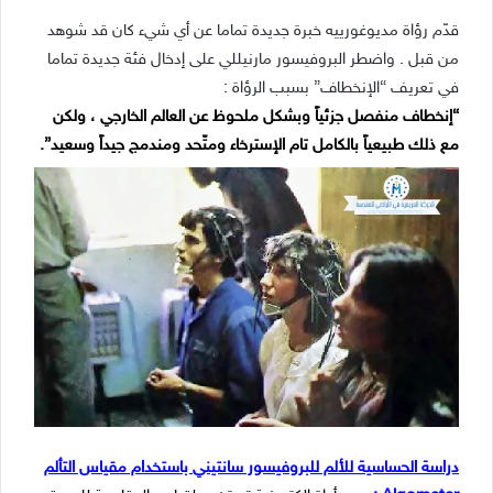
قدّم رؤاة مديوغورييه خبرة جديدة تماما عن أي شيء كان قد شوهد
من قبل . واضطر البروفيسور مارنيللي على إدخال فئة جديدة تماما
في تعريف “الإنخطاف” بسبب الرؤاة :
“إنخطاف منفصل جزئياً وبشكل ملحوظ عن العالم الخارجي ، ولكن
مع ذلك طبيعياً بالكامل تام الإسترخاء ومتّحد ومندمج جيداً وسعيد”.
دراسة الحساسية للألم للبروفيسور سانتيني باستخدام مقياس التألم