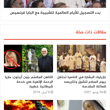
بدء التسجيل للأيام العالمية للشبيبة مع البابا فرنسيس
مقالات ذات صلة
بازيليك البشارة في الناصرة تحتفل
الكاهن المقسّم جون أبرتون: ماريا
بيوم السلام للشرق وتكريسه
الرحمة الإلهية هي خدعة
للعائلة المقدسة
شيطانية خطيرة
29 يونيو، 2021
6 أبريل، 2018