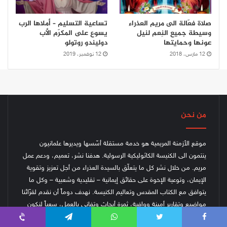
صلاة فعّالة الى مريم العذراء
تساعية التسليم – أملاها الرب
وسيطة جميع النِعم لنيل
يسوع على المكرّم الأب
عونها وحمايتها
دوليندو روتولو
12 مارس، 2018
12 نوفمبر، 2019
من نحن
موقع الأزمنة المريمية هو خدمة مستقلة أسّسها ويديرها علمانيون
ينتمون الى الكنيسة الكاثوليكية الرسولية. هدفنا نشر، تعميم، ودعم عمل
مريم. من خلال نشر كل ما يتعلّق بالسيدة العذراء من أجل تعزيز وتقوية
الإيمان، وتوعية الإخوة على حقائق إيمانية – تقليدية وشعبية – وكل ما
يتوافق مع الكتاب المقدس وتعاليم الكنيسة.
نهدف دوماً أن نقدم لقرّائنا
مواضيع وتقارير أمينة ووافية، ثمرة أبحاث وتفاني بالعمل، سعياً لنكون
أحد المواقع الأكثر مصداقية وأمانة في عمل التبشير عبر الإنترنت.
Viber
Telegram
WhatsApp
Twitter
Faceboo