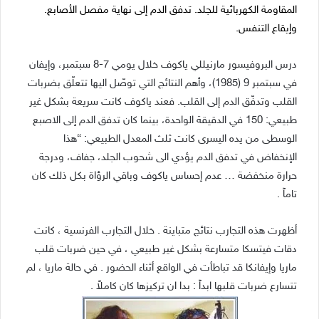
المقاومة الكهربائية للجلد. تدفق الدم إلى نهاية مفصل الأصابع.
وإيقاع التنفس.
درس البروفيسور مارنيللي ياكوف خلال يومي 7-8 سبتمبر، وإيفان
في سبتمبر 9 (1985)، وأهم النتائج التي توصّل اليها تتعلّق بضربات
القلب وتدفّق الدم إلى القلب. فعند ياكوف كانت سريعة بشكل غير
طبيعي: 150 في الدقيقة الواحدة، بينما كان تدفق الدم إلى الاصبع
الوسطى من يده اليسرى كانت ثلث المعدل الطبيعي: “هذا
الإنخفاض في تدفق الدم يؤدي الى شحوب الجلد، جفاف، ودرجة
حرارة منخفضة … عدم إحساس ياكوف وباقي الرؤاة بكل ذلك كان
تاماً .
أظهرت هذه التجارب نتائج متباينة . خلال التجارب الفرنسية ، كانت
دقات فيتسكا متسارعة بشكل غير طبيعي ، في حين ضربات قلب
ماريا وإيفانكا قد تباطأت في الواقع أثناء الحضور . في حالة ماريا ، لم
تتسارع ضربات قلبها ابداً : بدا ان تركيزها كان كاملاً .