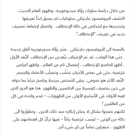
من خلال دراسة سلوك رؤاة ميديوغوريه، وظهور العلم الحديث
اكتشف البروفيسور مارنيللي سلوكيات لم يسبق ابداً تعريفها
وتحديدها مع اشخاص في حالة الإنخطاف . واضطر لإضافة تصنيف
جديد في تعريف “الإنخطاف”.
بالنسبة الى البروفيسور مارنيللي ، فتح رؤاة مدورغورييه آفاق جديدة
. حتى هذا الوقت، قد تم الإعتراف ببُعدين من الإنخطاف. البُعد الأول
، أظهر الخاضع للإنخطاف ، إنفصال تام عن العالم ، واظهر أعراض
مَرَضية، حتى في بعض الأحيان تخشّب وتصلّب الأعضاء والجسم
.البُعد الآخر هو صوفي، يبقى الشخص مرتبط وراسخ جزئيا بما حوله
في حين يتصرف كوسيط بين الحاضرين والظهور. هذا هو الدور الذي
لعبه الأولاد في الأسابيع الأولى من الظهورات – قدم واحدة في كل
من العالمَين !
لكنهم نضجوا بشكل لا يمكن إنكاره منذ ذلك الحين ، وتطوّروا الى
حالة من الوعي – ليست مَرَضية بتاتاً – فيها تركّزَ كل اهتمامهم على
الظهور ، منعزلين تماماً عن اي شيء آخر .