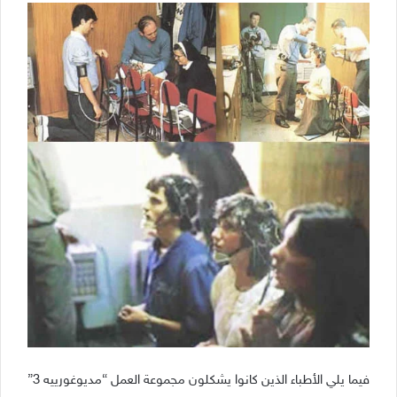
فيما يلي الأطباء الذين كانوا يشكلون مجموعة العمل “مديوغورييه 3”