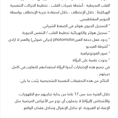
القلب المحيطية ، أنشطة ضربات القلب ، تخطيط الحركات التنفسية
الهيكلية) : خلال الإنخطاف ، خلال استعادة تجربة الإنخطاف بواسطة
التنويم المغناطيسي.
* التسجيل الحيوي هولتر في الضغط الشرياني.
* تسجيل هولتر والكهربائية تخطيط القلب / التنفس الحيوية.
* ردود فعل حدقة العينphotomotor (حركي ضوئي) والغمز لا ارادي
* أشرطة الفيديو
* صور الفوتوغرافية.
* بحوث علمية على الرؤاة
في جميع هذه الإختبارات أبدوا الرؤاة استعدادهم للتعاون في كامل
حريتهم .
النتائج من هذه التحقيقات النفسية التشخيصية بيّنت ما يلي:
خلال الفترة منذ سن 17 عاما من بداية تجاربهم مع الظهورات،
والأشخاص (الرؤاة) لا يحملون أي نوع من الأعراض المرضية مثل
الإغماء او الغيبوبة، او تداخل الإنعزال وتداخل فقدان الواقع.