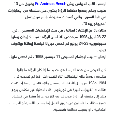
الإسم : الأب اندرياس ريش
Fr. Andreas Resch
وفريق من 13
طبيب وعالم رسموا مخطّط للرؤاة يحتوي على سلسلة من الإختبارات
في غاية العمق . والتي أصبحت معروفة بإسم فريق عمل
“مديوغورييه 3”.
مكان وتاريخ الإختبار : ايطاليا ، في بيت الإجتماعات المسيحي ، في
22-23 ابريل 1998 تم فحص ثلاثة من الرؤاة : فيتسكا إيفان وماريا .
مديوغورييه 23-24 يوليو تم فحص ميريانا فيتسكا إيفانكا وياكوف
كولو .
ايطاليا – بيت الإجتماع المسيحي 11 ديسمبر 1998 ، تم فحص ماريا .
كان الغرض من هذه الدراسة هو تحديد ما إذا كان الرؤاة ما زالوا
يختبرون يومياً حالة الإنخطاف اثناء الظهورات، كما تم تحديده في
1984-1985 من قبل الأطباء الفرنسيين والإيطاليين، وعما إذا كانت
هناك أي تغييرات كبيرة في تجربتهم . كان الاختبار غير مكتمل يرجع
ذلك إلى حقيقة أن رؤاة مديوغورييه التزموا جزئياً فقط في تحقيق
جميع مطالب العاملين في فريق العمل إما بسبب الأسرة أو التزامات
اجتماعية ، او بسبب ممانعة شخصية.