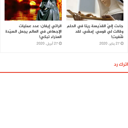
جاءت إليّ القدّيسة ريتا في الحلم
الرائي إيفان: عدد عمليات
وقالت لي قومي، إمشي، لقد
الإجهاض في العالم يجعل السيّدة
شُفيتِ!
العذراء تبكي!
27 يناير، 2020
27 أبريل، 2020
اترك رد