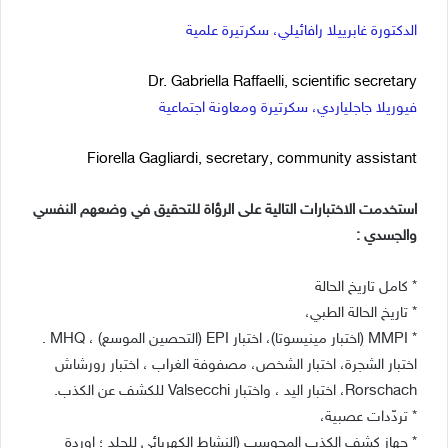
الدكتورة غابرييلا رافائيلي، سكرتيرة علمية
Dr. Gabriella Raffaelli, scientific secretary
فيوريلا جاجلياردي، سكرتيرة ومعاونة اجتماعية
Fiorella Gagliardi, secretary, community assistant
استخدمت الاختبارات التالية على الرؤاة للتحقيق في وضعهم النفسي
والجسدي :
* كامل تاريخ الحالة
* تاريخ الحالة الطبي،
* MMPI (اختبار مينيسوتا)، اختبار EPI (التحصين الموسع) ، MHQ .
اختبار الشجرة، اختبار الشخص، مصفوفة الغراب ، اختبار رورشاش
Rorschach، اختبار اليد ، واختبار Valsecchi للكشف عن الكذب.
* تردّدات عصبية،
* جهاز كشف الكذب المحوسب (النشاط الكهربائي للجلد ؛ اوردة