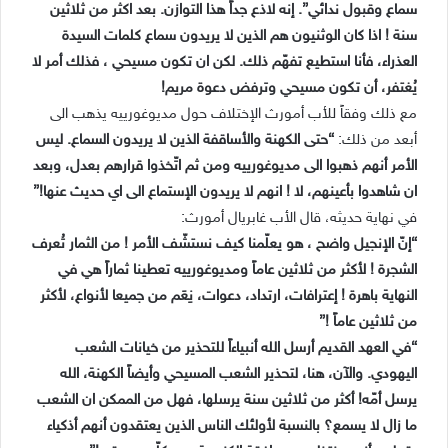
سماع وقبول ندائي”. إنه لاذع جداً هذا التوازن. بعد اكثر من ثلاثين
سنة ! اذا كان الوثنيون هم الذين لا يريدون سماع كلمات السيدة
العذراء، فأنا استطيع تفهّم ذلك. لكن ان تكون مسيحي ، فذلك أمر لا
يُغتفر، أن تكون مسيحي وترفض دعوة مريم!
مع ذلك وفقاً للأب أمورث الإختلاف حول مديوغورييه يذهب الى
أبعد من ذلك:
“حتى الكهنة والأساقفة الذين لا يريدون السماع. ليس
الأمر أنهم ذهبوا الى مديوغورييه ومن ثم اتّخذوا قرارهم بعدل، وبعد
ان شاهدوا بأعينهم، لا ! انهم لا يريدون الإستماع الى اي حديث عنها!”
في نهاية حديثه، قال الأب غابريال أمورث:
“إنّ الإنجيل واضح ، هو يعلّمنا كيف نستشّف الأمر ! من الثمار تُعرف
الشجرة ! لأكثر من ثلاثين عاماً ومديوغورييه تعطينا ثماراً هي في
النهاية باهرة ! إعترافات، ارتداد، دعوات، نِعَم من جميعا لأنواع، لأكثر
من ثلاثين عاماً !”
“في العهد القديم أرسل الله أنبياءاً للتحذير من خيانات الشعب
اليهودي. والآن، هنا، لتحذير الشعب المسيحي وأيضاً الكهنة، الله
يرسل أمّه! أكثر من ثلاثين سنة يرسلها، فهل من الممكن ان الشعب
ما زال لا يسمع؟ بالنسبة لأولئك الناس الذين يعتقدون أنهم أذكياء