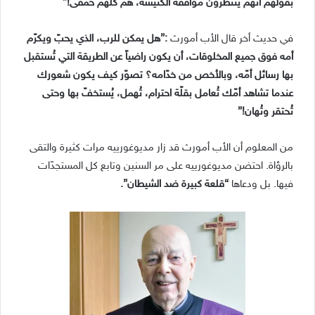
بقولهم أنهم ينتظرون موافقة الكنيسة، هم كلّهم حمقى!”
في حديث أخر قال الأب أمورث
:”هل يمكن للرب، الذي يحبّ ويكرّم
أمه فوق جميع المخلوقات، أن يكون راضياً عن الطريقة التي تُستقبل
بها رسائل أمّه، وبالأخص من خدّامه؟ تصوّر كيف يكون شعورك
عندما تشاهد أمّك تُعامل بقلّة احترام، تُهمل، يُستخفّ بها وحتى
تُحتقر وتُهان!”
من المعلوم أن الأب أمورث قد زار مديوغورييه مرات كثيرة والتقى
بالرؤاة. احتضن مديوغورييه على مر السنين وتابع كل المستجدّات
فيها. بل ودعاها
“قلعة كبيرة ضد الشيطان”.