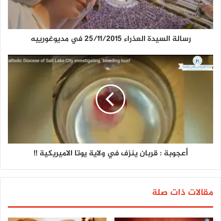
رسالة السيدة العذراء 25/11/2015 في مديوغورييه
أعجوبة : قربان ينزف في ولاية يوتا الاميريكية !!
مقالات ذات صلة