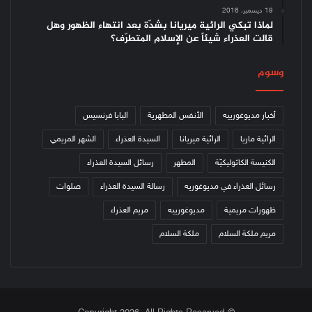
19 ديسمبر، 2016
لماذا تبكي الرائية ميريانا بشدّة بعد انتهاء الظهور وهل
قالت العذراء شيئاً عن الإسلام المتطرّف؟
وسوم
أخبار مديوغورييه
الأنفس المطهرية
البابا فرنسيس
الرائية ماريا
الرائية ميريانا
السيدة العذراء
الشهر المريمي
الكنيسة الكاثوليكيّة
المطهر
رسائل السيدة العذراء
رسائل العذراء في مديوغوريه
رسالة السيدة العذراء
صلوات
ظهورات مريمية
مديوغورييه
مريم العذراء
مريم ملكة السلام
ملكة السلام