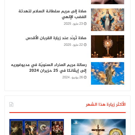
صلاة إلى مريم سلطانة السلام لتهدئة
الغضب الإلهي
23 مايو، 2025
صلاة تُردّد عند زيارة القربان الأقدس
22 مايو، 2025
رسالة مريم العذراء السنويّة في مديوغوريه
إلى إيڤانكا في 25 حزيران 2024
26 يونيو، 2024
الأكثر زيارة هذا الشهر