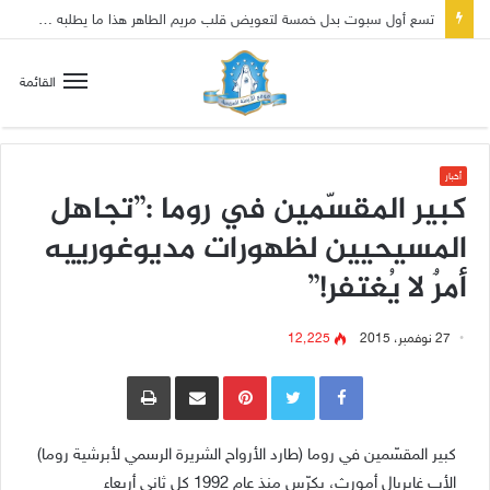
تسع أول سبوت بدل خمسة لتعويض قلب مريم الطاهر هذا ما يطلبه يسوع!
القائمة
أخبار
كبير المقسّمين في روما :”تجاهل
المسيحيين لظهورات مديوغورييه
أمرٌ لا يُغتفر!”
27 نوفمبر، 2015
12٬225
Pinterest
مشاركة عبر البريد
طباعة
كبير المقسّمين في روما (طارد الأرواح الشريرة الرسمي لأبرشية روما)
الأب غابريال أمورث، يكرّس منذ عام 1992 كل ثاني أربعاء