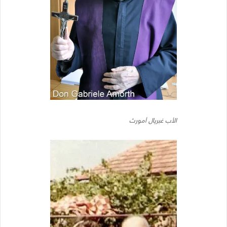
الأب غبريال أمورث