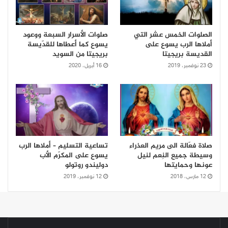
الصلوات الخمس عشر التي
صلوات الأسرار السبعة ووعود
أملاها الرب يسوع على
يسوع كما أعطاها للقدّيسة
القديسة بريجيتا
بريجيتا من السويد
23 نوفمبر، 2019
16 أبريل، 2020
صلاة فعّالة الى مريم العذراء
تساعية التسليم – أملاها الرب
وسيطة جميع النِعم لنيل
يسوع على المكرّم الأب
عونها وحمايتها
دوليندو روتولو
12 مارس، 2018
12 نوفمبر، 2019