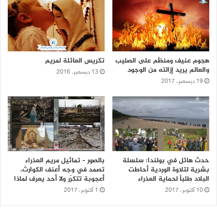
هجوم عنيف ومنظّم على الصليب
تكريس العائلة لمريم
والعالم يريد إزالته من الوجود
13 ديسمبر، 2016
19 ديسمبر، 2017
حدث هائل في بولندا: سلسلة
بالصور – تماثيل مريم العذراء
بشرية لتلاوة الوردية أحاطت
تصمد في وجه أعنف الكوارث،
البلاد طلباً لحماية العذراء
أعجوبة تتكرّر ولا أحد يعرف لماذا
10 أكتوبر، 2017
1 أكتوبر، 2017