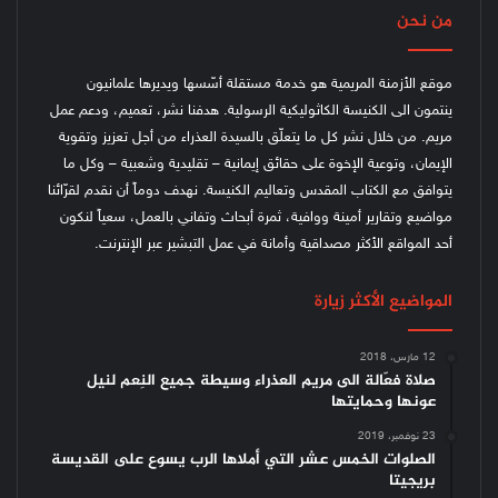
من نحن
موقع الأزمنة المريمية هو خدمة مستقلة أسّسها ويديرها علمانيون
ينتمون الى الكنيسة الكاثوليكية الرسولية. هدفنا نشر، تعميم، ودعم عمل
مريم. من خلال نشر كل ما يتعلّق بالسيدة العذراء من أجل تعزيز وتقوية
الإيمان، وتوعية الإخوة على حقائق إيمانية – تقليدية وشعبية – وكل ما
يتوافق مع الكتاب المقدس وتعاليم الكنيسة.
نهدف دوماً أن نقدم لقرّائنا
مواضيع وتقارير أمينة ووافية، ثمرة أبحاث وتفاني بالعمل، سعياً لنكون
أحد المواقع الأكثر مصداقية وأمانة في عمل التبشير عبر الإنترنت.
المواضيع الأكثر زيارة
12 مارس، 2018
صلاة فعّالة الى مريم العذراء وسيطة جميع النِعم لنيل
عونها وحمايتها
23 نوفمبر، 2019
الصلوات الخمس عشر التي أملاها الرب يسوع على القديسة
بريجيتا