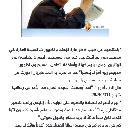
“بامتناعهم عن طيب خاطر إعارة الإهتمام لظهورات السيدة العذراء في
مديوغورييه، قد أثبت عدد كبير من المسيحيين انهم لا يختلفون عن
الوثنيين. ومن بينهم كهنة وأساقفة. تجاهل المسيحيون لظهورات
مديوغورييه أمرٌ لا يُغتفر!”
هذا ما صرّح به الأب غابريال أمورث في
مقابلة أجريت معه في راديو ماريا.
قال الأب أمورث
“لقد أوضحت السيدة العذراء هذا الأمر في رسالتها
بتاريخ 25/8/2011 :
“اليوم أدعوكم للصلاة والصوم على نواياي لأن إبليس يرغب بتدمير
مخطّطي. إبتدأتُ هنا مع هذا الرعية ودعوت العالم بأسره. كثيرون لبّوا
النداء، لكنّ عدداً هائلاً لا يريد سماع وقبول دعوتي.”
كم هي مريرة، كم هي مريرة رسالة العذراء هذه “عدداً هائلاً لا يريد