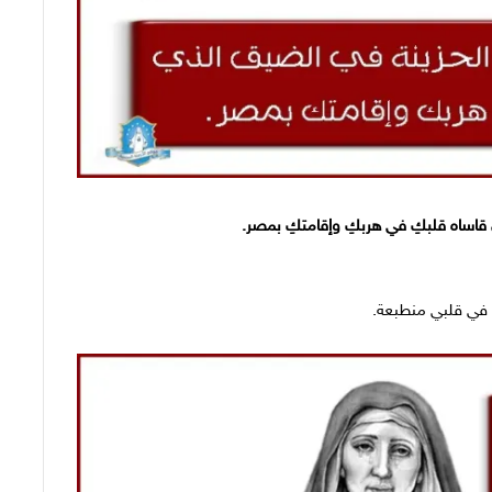
ذي قاساه قلبكِ في هربكِ وإقامتكِ بمصر.
كِ في قلبي منطبعة.