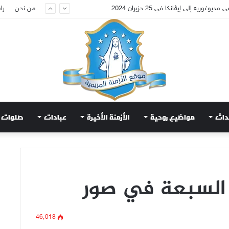
عويض قلب مريم الطاهر هذا ما يطلبه يسوع!
من نحن
را
داث
مواضيع روحية
الأزمنة الأخيرة
عبادات
صلوات
السبعة في صور
46٬018