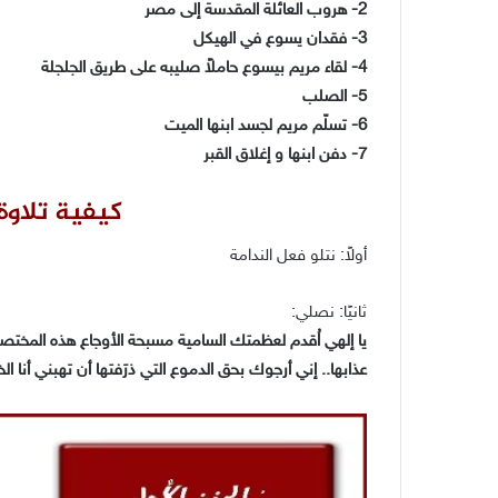
2- هروب العائلة المقدسة إلى مصر
3- فقدان يسوع في الهيكل
4- لقاء مريم بيسوع حاملاً صليبه على طريق الجلجلة
5- الصلب
6- تسلّم مريم لجسد ابنها الميت
7- دفن ابنها و إغلاق القبر
كيفية تلاوة
أولاً: نتلو فعل الندامة
ثانيًا: نصلي:
يا إلهي اُقدم لعظمتك السامية مسبحة الأوجاع هذه المختصة ب
عذابها.. إني أرجوك بحق الدموع التي ذرَفتها أن تهبني أنا ا