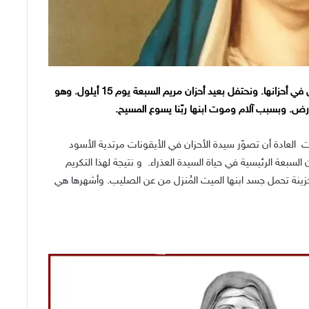
تخصّص الكنيسة شهر أيلول لتكريم العذراء القدّيسة والتأمّل في أحزانها. ونحتفل بعيد أحزان مريم السبعة يوم 15 أيلول. وهو
لأرض. وبسبب آلام وموت ابنها ربّنا يسوع المسيح.
رت
العادة أن تصوّر سيدة الأحزان في الأيقونات مرتدية الأسود
عة الرئيسية في حياة السيدة العذراء. و نتيجة لهذا التكريم
حزينة تحمل جسد ابنها الميت المُنزل من عن الصليب. وأشهرها هي