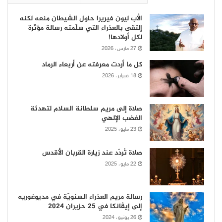
الأب ليون فيريرا حاول الشيطان منعه لكنه
إلتقى بالعذراء التي سلّمته رسالة مؤثّرة
لكل أولادها!
27 مارس، 2026
كل ما أردت معرفته عن أربعاء الرماد
18 فبراير، 2026
صلاة إلى مريم سلطانة السلام لتهدئة
الغضب الإلهي
23 مايو، 2025
صلاة تُردّد عند زيارة القربان الأقدس
22 مايو، 2025
رسالة مريم العذراء السنويّة في مديوغوريه
إلى إيڤانكا في 25 حزيران 2024
26 يونيو، 2024