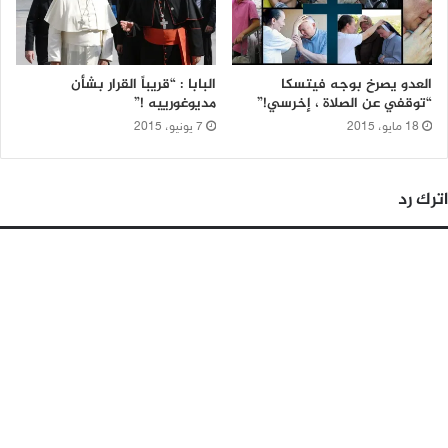
العدو يصرخ بوجه فيتسكا
البابا : “قريباً القرار بشأن
“توقفي عن الصلاة ، إخرسي!”
مديوغورييه !”
18 مايو، 2015
7 يونيو، 2015
اترك رد