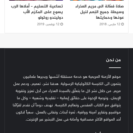
صلاة فعّالة الى مريم العذراء
تساعية التسليم – أملاها الرب
وسيطة جميع النِعم لنيل
يسوع على المكرّم الأب
عونها وحمايتها
دوليندو روتولو
12 مارس، 2018
12 نوفمبر، 2019
من نحن
موقع الأزمنة المريمية هو خدمة مستقلة أسّسها ويديرها علمانيون
ينتمون الى الكنيسة الكاثوليكية الرسولية. هدفنا نشر، تعميم، ودعم عمل
مريم. من خلال نشر كل ما يتعلّق بالسيدة العذراء من أجل تعزيز وتقوية
الإيمان، وتوعية الإخوة على حقائق إيمانية – تقليدية وشعبية – وكل ما
يتوافق مع الكتاب المقدس وتعاليم الكنيسة.
نهدف دوماً أن نقدم لقرّائنا
مواضيع وتقارير أمينة ووافية، ثمرة أبحاث وتفاني بالعمل، سعياً لنكون
أحد المواقع الأكثر مصداقية وأمانة في عمل التبشير عبر الإنترنت.