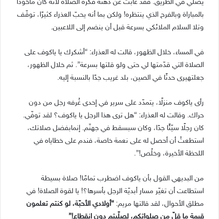
يصلّي في الطريق. فقد غابت عن ذهنه فكرة الصلاة لأنه كان مأخوذًا
بالمباراة وبالفرح الذي ينتظره! ولكن بما أنه يحبّ العذراء كثيرًا، توقّف
وتلا السلام الملائكي بسرعة قبل أن ينضم إلى اللاعبين.
في المساء، خلال الظهور، قالت له العذراء: “أشكرك يا ياكوف على
الصلاة التي قدّمتها لي حتى ولو قلتها بسرعة”. ثم خلال الظهور،
جعلتهيرى حدثًا في الصين، بلد غريب جدًا بالنسبة إليه.
رأى ياكوف منزلًا، يتمدّد على سرير في إحدى غُرفه رجل من دون
حراك. وقالت له العذراء: “هل ترى هذا الرجل يا ياكوف؟ لقد توفّي.
كان رجلًا سيّئًا جدًا، وكان سبسقط في جهنّم. إنمابفضل صلاتك،
استطعتُ أن أحصل له على نعمة خاصة، فندم على خطاياه في
اللحظة الأخيرة، وخلُص!”.
من البديهي القول بأن ياكوف اضطرب تمامًا! صلاة بسيطة
استطاعت أن تغيّر مسار أبديّة الرجل بأسرها؟! يا لقوة الصلاة! في
مطلق الأحوال، لقد قالتها مريم:
“أولادي الأحبّة، لو كنتم تعلمون
قيمة ما قلّ من صلواتكم، لصلّيتم دون انقطاع!”