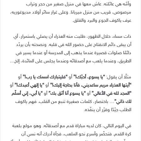
وأمّه هي عائلته. عاش معها في منزل صغير من حجر وتراب
مرصوص، قريب من منزل ميريانا. وعلى غرار سائر أولاد مديوغوريه،
عرف ياكوف الجوع والبرد والقلق.
ذات مساء، خلال الظهور، طلبت منه العذراء أن يصلي باستمرار، أي
أن يبقى دائم الانفتاح على حضور الله في قلبه. ونصحته بأن يردّد
دائمًا صلوات قصيرة عندما يذهب إلى المدرسة أو عندما يسير في
الطريق، وعندما يلعب مع أصدقائه وعندما يجلس على المائدة،
إلخ…
مثلًا أن يقول:
“يا يسوع، أحبّك!”
أو
“فليتبارك اسمك يا رب!”
أو
“أيتها العذراء مريم ساعديني، فأنا بحاجة إليك!”
أو
“يا إلهي أعبدك!”
أو
“المجد لله في الأعالي”
أو
“يا يسوع أنا أثق بك”
أو
“يا أبي، إني أسلّم
لك ذاتي”
… باختصار، كلمات صغيرة تنبع من القلب. فهم ياكوف
الطلب جيّدًا وقرّر أن ينفّذه.
في اليوم التالي، كان لديه مباراة قدم مع أصدقائه. وهو مولع بلعبة
كرة القدم. فتحضّر وأسرع نحو الملعب، فجأة أدرك أنه نسي أن