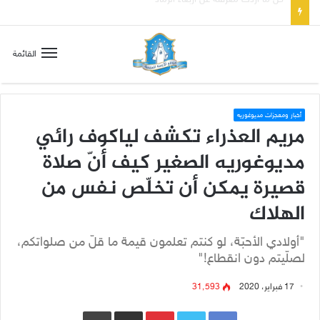
صلاة إلى مريم سلطانة السلام لتهدئة الغضب الإلهي
القائمة
أخبار ومعجزات مديوغوريه
مريم العذراء تكشف لياكوف رائي
مديوغوريه الصغير كيف أنّ صلاة
قصيرة يمكن أن تخلّص نفس من
الهلاك
"أولادي الأحبّة، لو كنتم تعلمون قيمة ما قلّ من صلواتكم،
لصلّيتم دون انقطاع!"
17 فبراير، 2020
31٬593
Pinterest
مشاركة عبر البريد
طباعة