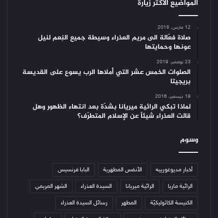
المواضيع الأكثر زيارة
12 مارس، 2018
صلاة فعّالة الى مريم العذراء وسيطة جميع النِعم لنيل
عونها وحمايتها
23 نوفمبر، 2019
الصلوات الخمس عشر التي أملاها الرب يسوع على القديسة
بريجيتا
19 ديسمبر، 2016
لماذا تبكي الرائية ميريانا بشدّة بعد انتهاء الظهور وهل
قالت العذراء شيئاً عن الإسلام المتطرّف؟
وسوم
أخبار مديوغورييه
الأنفس المطهرية
البابا فرنسيس
الرائية ماريا
الرائية ميريانا
السيدة العذراء
الشهر المريمي
الكنيسة الكاثوليكيّة
المطهر
رسائل السيدة العذراء