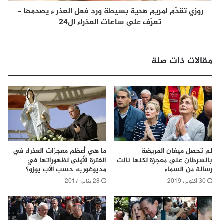
روزي تقدّم لمريم هدية بسيطة ورد فعل العذراء يصدمها -
تعرّف على ساعات العذراء ال24
مقالات ذات صلة
لم تحصل ميغان المريضة
ما هي أعظم معجزات العذراء في
بالسرطان على معجزة لكنها نالت
الفترة الأولى لظهوراتها في
رسالة من السماء
مديوغوريه حسب الأب يوزو؟
30 أكتوبر، 2019
28 يناير، 2017