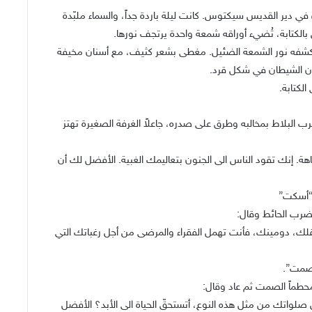
ي دير القديس سيكتوس. كانت ليلة باردة جداً، والسماء ملبّدة
بالكتابة، تُضيء أوراقه شمعة واحدة يرتجف نورها.
 كشفه نور الشمعة الضئيل. مغطى بشعر كثيف، مع أسنان مخيفة
ن الشيطان في شكل قرد.
لكتابة.
 البلاط بمخالبه وطرق على صدره، جاعلاً الغرفة الصغيرة تهتز
فاهة. إنك تقود الناس الى الجنون بتعاليمك الغبية. الأفضل لك أن
 “أسكت”
ضرب الحائط وقال:
ّة عقلك، دومينك، فأنت تهمل الفقراء والمرضى من أجل رغباتك التي
أصمت”.
حطماً الصمت ثم عاد وقال:
هل صلواتك من مثل هذه النوع، أتستحقّ الحياة الى الأبد؟ الأفضل