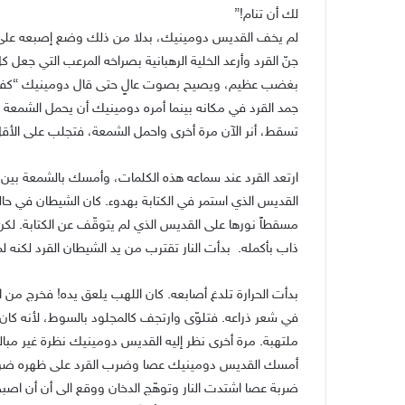
لك أن تنام!”
لم يخف القديس دومينيك، بدلا من ذلك وضع إصبعه على
جنّ القرد وأرعد الخلية الرهبانية بصراخه المرعب التي جعل ك
بغضب عظيم، ويصيح بصوت عالٍ حتى قال دومينيك “كف
جمد القرد في مكانه بينما أمره دومينيك أن يحمل الشمعة 
تسقط، أنر الآن مرة أخرى واحمل الشمعة، فتجلب على الأق
ارتعد القرد عند سماعه هذه الكلمات، وأمسك بالشمعة بين
القديس الذي استمر في الكتابة بهدوء. كان الشيطان في حالة م
مسقطاً نورها على القديس الذي لم يتوقّف عن الكتابة. لكن
ذاب بأكمله. بدأت النار تقترب من يد الشيطان القرد لكنه ل
بدأت الحرارة تلدغ أصابعه. كان اللهب يلعق يده! فخرج من ال
في شعر ذراعه. فتلوّى وارتجف كالمجلود بالسوط، لأنه كان
ملتهبة. مرة أخرى نظر إليه القديس دومينيك نظرة غير مبال
أمسك القديس دومينيك عصا وضرب القرد على ظهره ضربات 
ضربة عصا اشتدت النار وتوهّج الدخان ووقع الى أن أن اصبح