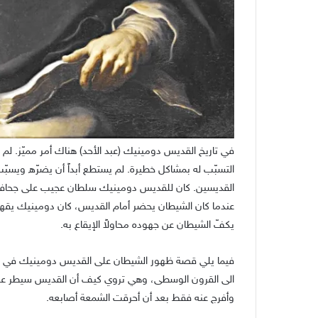
في تاريخ القديس دومينيك (عبد الأحد) هناك أمر مميّز. لم
التسبّب له بمشاكل خطيرة. لم يستطع أبداً أن يضرّه ويسب
القديسين. كان للقديس دومينيك سلطان عجيب على جحافل
عندما كان الشيطان يحضر أمام القديس، كان دومينيك يقهره
يكفّ الشيطان عن جهوده محاولاً الإيقاع به.
فيما يلي قصة ظهور الشيطان على القديس دومينيك في شكل 
الى القرون الوسطى، وهي تروي كيف أن القديس سيطر على
وأفرج عنه فقط بعد أن أحرقت الشمعة أصابعه.