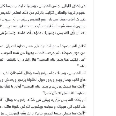
في إحدى الليالي، جلس القديس دومينيك ليكتب بينما كان ف
بغيوم غريبة والظلال تتزايد، بالرغم من ذلك استمر القديس 
ظهرت أمامه هيئة سوداء، رفع القديس عينيه ورأى حيوان
وعيون لامعة شرسة، أطرافه تتأرجح تحت ظهر منحني… كا
بعد أن رأى القديس دومينيك عدوّه، أخذ قلمه، واستمرّ في ا
أطلق القرد صرخة مدوية قادرة على هدم حجارة الجدران، ضرب
من دوي صرخته، ثم خرجت كلمات رهيبة من فمه المرعب:
“هل تكتب هنا بينما ينام الجميع؟ قال القرد. :يا للتفاهة، ت
تنام.”
أما القديس دومينك فلم يرفع رأسه وقال للشيطان القرد:
هاج القرد وصار يهدر ويدور حول الطاولة يزمجر ويخدش وي
“أأنت هنا تبحث عن إلهام بينما ينام الجميع؟ أواه، يا لقل
تختارها. الأفضل لك أن تنام!”
لم يفقد القديس تركيزه وبقي في تأمّله. رفع يده وقال: “
عاد القرد الى هيجانه وصراخه ويضرب الأرض بقوة هائلة، م
“أأنت هنا تصلّي بينما الجميع نيام؟ يا لخربشة الفرّيسي، 