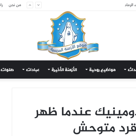
من نحن
را
م لتهدئة الغضب الإلهي
داث
مواضيع روحية
الأزمنة الأخيرة
عبادات
صلوات
ومينيك عندما ظهر
 قرد متوحش