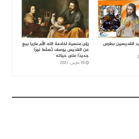
 عيد القديسين بطرس
رؤى منسية لخادمة الله الأم ماريا بيج
عن القدّيس يوسف تُسلّط نورًا
جديدًا على حياته
16 مارس، 2021