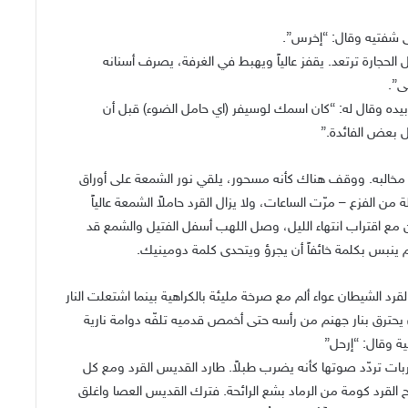
 شفتيه وقال: “إخرس”.
ل الحجارة ترتعد. يقفز عالياً ويهبط في الغرفة، يصرف أسنانه
ى”.
بيده وقال له: “كان اسمك لوسيفر (اي حامل الضوء) قبل أن
ل بعض الفائدة.”
 مخالبه. ووقف هناك كأنه مسحور، يلقي نور الشمعة على أوراق
ن الفزع – مرّت الساعات، ولا يزال القرد حاملاً الشمعة عالياً
 مع اقتراب انتهاء الليل، وصل اللهب أسفل الفتيل والشمع قد
م ينبس بكلمة خائفاً أن يجرؤ ويتحدى كلمة دومينيك.
قرد الشيطان عواء ألم مع صرخة مليئة بالكراهية بينما اشتعلت النار
 يحترق بنار جهنم من رأسه حتى أخمص قدميه تلفّه دوامة نارية
ية وقال: “إرحل”
تردّد صوتها كأنه يضرب طبلاً. طارد القديس القرد ومع كل
 القرد كومة من الرماد بشع الرائحة. فترك القديس العصا واغلق