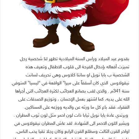
بقدوم عيد الميلاد وراس السنة الميلادية تظهر لنا شخصية رجل
تميزت أفعاله بإدخال الفرحة الى قلوب الاطفال وتعرف هذه
الشخصية ب بابا نويل او سانتا كلاوس وهي تحريف لسانت
نيقولاوس الذي كان أسقفاً على ميرا” الواقعة في “ليسيا” المتوفي
سنة 341م . والذي لقب بصانع العجائب لكثرة العجائب التي أجراها
الله على يديه، كما اشتهر بعمل الإحسان ، وتوزيع الصدقات على
الفقراء، فقد باع كل ما ورثه عن والديه ووزعه على المساكين.
ويرتدي عادة بابا نويل ثيابا ذات لون احمر مثل لون ثوب المطران .
ويشير اللون الاحمر الى الشهادة. لقد عاش المطران نيقولاوس في
اواخر القرن الثالث ومطلع القرن الرابع وكان رجلا تقيا يحب الناس،