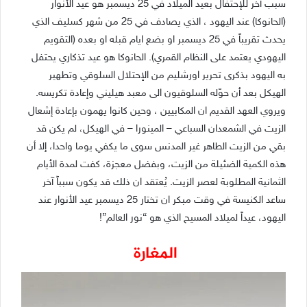
سبب آخر للإحتفال بعيد الميلاد في 25 ديسمبر هو عيد الأنوار
(الحانوكا) عند اليهود ، الذي يصادف في 25 من شهر كسليف الذي
يحدث تقريباً في 25 ديسمبر او بضع ايام قبله او بعده (التقويم
اليهودي يعتمد على النظام القمري). الحانوكا هو عيد تذكاري يحتفل
به اليهود بذكرى تحرير اورشليم من الإحتلال السلوقي وتطهير
الهيكل بعد أن حوّله السلوقيون الى معبد هيليني وإعادة تكريسه.
ويروي العهد القديم ان المكابيين ، وحين كانوا يهمون بإعادة إشعال
الزيت في الشمعدان السباعي – المينورا – في الهيكل، لم يكن قد
بقي من الزيت الطاهر غير المدنس سوى ما يكفي يوما واحدا، إلا أن
هذه الكمية الضئيلة من الزيت، وبفضل معجزة، كفت لمدة الأيام
الثمانية المطلوبة لعصر الزيت. يُعتقد ان ذلك قد يكون سبباً آخر
ساعد الكنيسة في وقت مبكر ان تختار 25 ديسمبر عيد الأنوار عند
اليهود، عيداً لميلاد المسيح الذي هو “نور العالم”!
المغارة