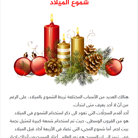
شموع الميلاد
هنالك العديد من الأسباب المختلفة تربط الشموع بالميلاد، على الرغم
من أنّ لا أحد يعرف متى ابتدأت.
أحد أقدم السجلّات التي تعود الى ذكر استخدام الشموع في الميلاد
هو من القرون الوسطى، حيث تم استخدام شمعة كبيرة لتمثيل نجمة
بيت لحم. أما شموع المجيء التي تضاء في الأربعة آحاد قبل الميلاد
فهي ترمز الى ان المسيح هو نور العالم . أعتاد المسيحيون آنذاك إحياء