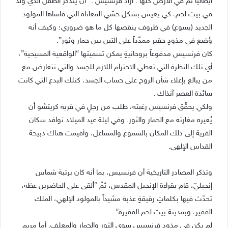
ايطاليا ثم في الأرض كلها . أراد فرنسيس :” أن يتذكّر الطفل الذي ولد
في بيت لحم، كي يعيش بشكل حسّي المعاناة التي قاساها المولود
الجديد (يسوع) في ظروف ينقصها كل ما هو ضروري؛ وكيف أنه
وُضع في مذودٍ حقير ممدَّداً على التبن بين حمار وثور”.
كان فرنسيس مدفوعاً بروحانيةٍ يمكن تسميتها “الواقعية المسيحية”،
أي تلك النظرة التي تعطي الاحترام اللازم للجسد والتي تتعارض مع
من يبالغ بإعلاء شأن الروح على حساب الجسد، كتلك البدع التي كانت
سائدة العصر آنذاك .
ولكي يحقِّق فرنسيس رغبته، طلب من رجلٍ في قرية كريتشو أن
يُعيره مغارته مع الحمار والثور. وفي ليلة عيد الميلاد توافد سكان
القرية إلى ذلك المكان بالشموع والمشاعل، وأقيمت هناك ذبيحة
القداس الإلهي.
وتذكر المصادر التاريخية أن فرنسيس، بما أنه كان برتبة شماس
إنجيليّ، قام بقراءة الإنجيل المقدس، ثمَّ “ألقى على الحاضرين عظة،
تحدّث فيها بكلماتٍ رقيقةٍ عذبة مشيداً بالمولود الإلهي، الملك
الفقير، وبمدينة بيت لحم الفقيرة”.
لم يكن في مذود فرنسيس سوى الثور والحمار والمعلف. أما مريم