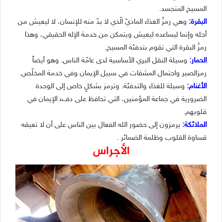
المسيح المتجسد.
البقرة:
وهي رمزُ الغذاء الماديّ الّذي لا بدّ منه للإنسان، لا ليعيش من
أجله وإنما ليساعده ليعيش ويتمكن من خدمة الإله الحقيقي، وهذا
رمزُ البقرة التي تقوم بتدفئة المسيح.
الحمار:
وسيلة النقل البري الأساسية لدى عامّة الناس. وهو أيضاً
رمزالصبر واحتمال المشقات في سبيل الإيمان وفي خدمة المخلّص.
الأغنام:
وسيلة للغذاء والتدفئة. وترمز بشكلٍ خاص إلى الوحدة
الضرورية في جماعة المؤمنين، التي تحافظ على دفء الإيمان في
قلوبهم.
الملائكة:
يرمزون إلى حضور الله الفعال بين الناس على أن لا تعيقه
قساوة القلوب وظلمة الضمائر .
الأجراس