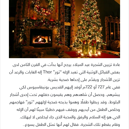
عادة تزيين الشجرة عيد الميلاد يرجح أنها بدأت في القرن الثامن لدى
بعض القبائل الوثنية التي تعبد الإله “ثور” Thor إله الغابات والرعد أن
تزين الأشجار ويقدّم على إحداها ضحية بشرية.
ففي عام 727 أو 722م أوفد إليهم القديس بونيفاسيوس لكي
يبشرهم، وحصل أن شاهدهم وهم يقيمون حفلهم تحت إحدى أشجار
البلوط، وقد ربطوا طفلًا وهموا بذبحه ضحية لإلههم “ثور” فهاجمهم
وخلص الطفل من أيديهم ووقف فيهم خطيبًا مبينًا لهم أن الإله
الحي هو إله السلام والرفق والمحبة الذي جاء ليخلص لا ليهلك.
وقام بقطع تلك الشجرة، فقال لهم أنها تمثل الطفل يسوع..