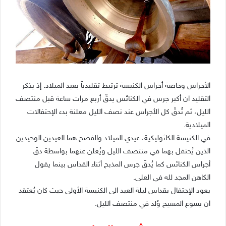
الأجراس وخاصة أجراس الكنيسة ترتبط تقليدياً بعيد الميلاد. إذ يذكر
التقليد ان أكبر جرس في الكنائس يدقّ أربع مرات ساعة قبل منتصف
الليل، ثم تُدقّ كل الأجراس عند نصف الليل معلنة بدء الإحتفالات
الميلادية.
في الكنيسة الكاثوليكية، عيدي الميلاد والفصح هما العيدين الوحيدين
الذين يُحتفل بهما في منتصف الليل ويُعلن عنهما بواسطة دقّ
أجراس الكنائس كما يُدقّ جرس المذبح أثناء القداس بينما يقول
الكاهن المجد لله في العلى.
يعود الإحتفال بقداس ليلة العيد الى الكنيسة الأولى حيث كان يُعتقد
ان يسوع المسيح وُلد في منتصف الليل.