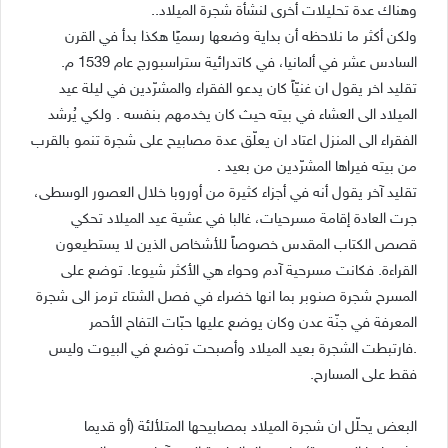
وهناك عدة تحليلات أخرى لنشأة شجرة الميلاد..
ولكن أكثر ما نلاحظه أن بداية وضعها رسميًا هكذا بدأ في القرن
السادس عشر في ألمانيا، في كاتدرائية ستراسبورج عام 1539 م.
تقليد اخر يقول ان غنيّاً كان يدعو الفقراء والمشرّدين في ليلة عيد
الميلاد الى العشاء في بيته حيث كان يخدمهم بنفسه . ولكي يُرشد
الفقراء الى المنزل اعتاد ان يعلّق عدة مصابيح على شجرة تنمو بالقرب
من بيته فيراها المشرّدين من بعيد .
تقليد آخر يقول أنه في أجزاء كثيرة من أوروبا خلال العصور الوسطى،
جرت العادة إقامة مسرحيات، غالبا في عشية عيد الميلاد تحكي
قصص الكتاب المقدس خصوصاً للأشخاص الذين لا يستطيعون
القراءة. فكانت مسرحية آدم وحواء هي الأكثر شيوعا. توضع على
المسرح شجرة صنوبر بما انها خضراء في فصل الشتاء ترمز الى شجرة
المعرفة في جنّة عدن وكان يوضع عليها حبّات التفاح الأحمر
.فارتبطت الشجرة بعيد الميلاد وأصبحت توضع في البيوت وليس
فقط على المسارح.
البعض يحلّل ان شجرة الميلاد بمصابيحها المتلألئة (أو قديما