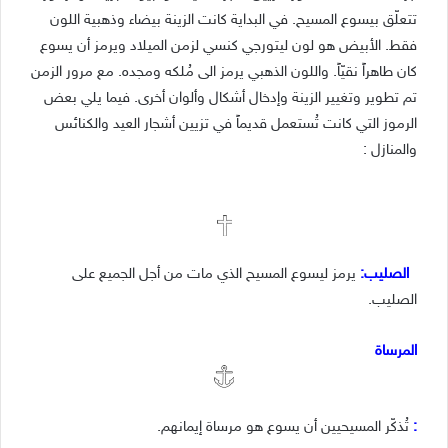
تتعلّق بيسوع المسيح. في البداية كانت الزينة بيضاء وذهبية اللون
فقط. الأبيض هو لون ليتورجي كنسي لزمن الميلاد ويرمز أن يسوع
كان طاهراً نقيّاً. واللون الذهبي يرمز الى مُلكه ومجده. مع مرور الزمن
تم تطوير وتغيير الزينة وإدخال أشكال وألوان أخرى. فيما يلي بعض
الرموز التي كانت تُستعمل قديماً في تزيين أشجار العيد والكنائس
والمنازل :
الصليب
:
يرمز ليسوع المسيح الذي مات من أجل الجميع على
الصليب.
المرساة
:
تُذكّر المسيحيين أن يسوع هو مرساة إيمانهم.