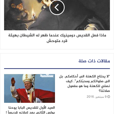
ماذا فعل القديس دومينيك عندما ظهر له الشيطان بهيئة
قرد متوحش
مقالات ذات صلة
“لا يحتاج الكهنة الى أحكامكم. بل
الى صلواتكم ومحبّتكم”. كيف
نصلي للكهنة وما هو مفعول
صلاتنا؟
9 سبتمبر، 2016
العيد الأول للقديس البابا يوحنا
بولس الثاني بعد إعلانه قديساً !