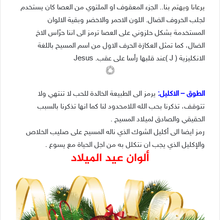
يرعانا ويهتم بنا.
.
الجزء المعقوف او الملتوي من العصا كان يستخدم
لجلب الخروف الضال. اللون الاحمر والاخضر وبقية الالوان
المستخدمة بشكل حلزوني على العصا ترمز الى اننا حرّاس الاخ
الضال، كما تمثل العكازة الحرف الاول من اسم المسيح باللغة
الانكليزية ( J )عند قلبها رأسا على عقب.
Jesus
الطوق – الاكليل:
يرمز الى الطبيعة الخالدة للحب لا تنتهي ولا
تتوقف، تذكرنا بحب الله اللامحدود لنا كما انها تذكرنا بالسبب
الحقيقي والصادق لميلاد المسيح .
رمز ايضا الى أكليل الشوك الذي ناله المسيح على صليب الخلاص
والإكليل الذي يجب ان نتكلل به من اجل الحياة مع يسوع .
ألوان عيد الميلاد