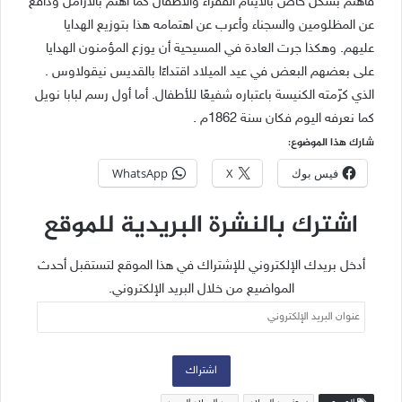
فاهتم بشكل خاص بالايتام الفقراء والاطفال كما اهتم بالارامل ودافع
عن المظلومين والسجناء وأعرب عن اهتمامه هذا بتوزيع الهدايا
عليهم. وهكذا جرت العادة في المسيحية أن يوزع المؤمنون الهدايا
على بعضهم البعض في عيد الميلاد اقتداءًا بالقديس نيقولاوس .
الذي كرّمته الكنيسة باعتباره شفيعًا للأطفال. أما أول رسم لبابا نويل
كما نعرفه اليوم فكان سنة 1862م .
شارك هذا الموضوع:
فيس بوك
X
WhatsApp
اشترك بالنشرة البريدية للموقع
أدخل بريدك الإلكتروني للإشتراك في هذا الموقع لتستقبل أحدث
المواضيع من خلال البريد الإلكتروني.
عنوان
البريد
الإلكتروني
اشتراك