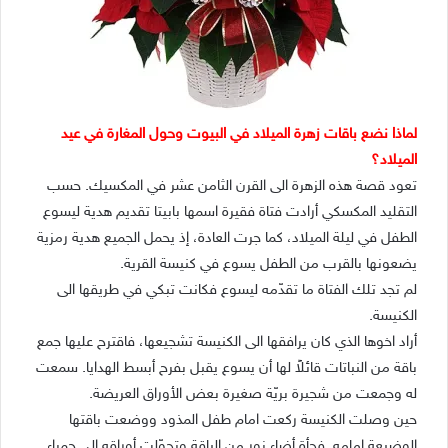
لماذا نضع باقات زهرة الميلاد في البيوت وحول المغارة في عيد
الميلاد؟
تعود قصة هذه الزهرة الى القرن الثامن عشر في المكسيك. حسب
التقليد المكسكي أرادت فتاة فقيرة اسمها بابيتا تقديم هدية ليسوع
الطفل في ليلة الميلاد، كما جرت العادة، إذ يحمل الجميع هدية رمزية
يضعونها بالقرب من الطفل يسوع في كنيسة القرية.
لم تجد تلك الفتاة ما تقدّمه ليسوع فكانت تبكي في طريقها الى
الكنيسة.
أراد اخوها الذي كان يرافقها الى الكنيسة تشجيعها، فاقترح عليها
جمع
باقة من النباتات قائلاً لها أن يسوع يقبل بفرح أبسط الهدايا. سمعت
له وجمعت من شجيرة بريّة صغيرة بعض الأوراق العريضة.
حين وصلت الكنيسة ركعت امام طفل المذود ووضعت باقتها
الوضيعة امامه. فجأة أضاء نور من الباقة وتحوّلت أوراقه الى حمراء