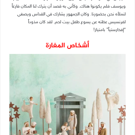
ويوسف فلم يكونوا هناك. وكأني به قصد أن يترك لنا المكان فارغاً
لنملأه نحن بحضورنا. وكان الجمهور يشارك في القداس ويصغي
لفرنسيس عظته عن يسوع طفل بيت لحم. لقد كان مذوداً
“إفخارستياً” بامتياز!
أشخاص المغارة