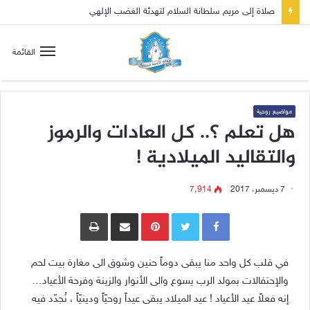
صلاة إلى مريم سلطانة السلام لتهدئة الغضب الإلهي
القائمة
مواضيع روحية
هل تعلم ؟.. كل العادات والرموز
والتقاليد الميلادية !
7 ديسمبر، 2017
7٬914
Pinterest
مشاركة عبر البريد
طباعة
في قلب كل واحد منا يبقى دوماً حنين وشوق الى مغارة بيت لحم
والإحتفالات بمولد الرب يسوع والى الأنوار والزينة وفرحة الأعياد…
إنه فعلاً عيد الأعياد ! عيد الميلاد يبقى عيداً روحيّاً ودينيّاً ، نُجدّد فيه