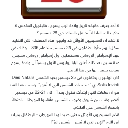
لا أحد يعرف حقيقة تاريخ ولادة الرب يسوع . فالإنجيل المقدس لا
يذكر ذلك، لماذا اذاً نحتفل بالميلاد في 25 ديسمبر؟
لا شك ان المسيحيين الأوائل قد واجهوا هذه المعضلة. لكن التقليد
سجّل انهم بدأوا يحتفلون في 25 ديسمبر منذ عام 336 . .وذلك في
عهد الإمبراطور الروماني قسطنطين اول إمبراطور روماني مسيحي
عدة سنين بعد ذلك أعلن البابا يوليوس الأول رسمياً أن ولادة يسوع
سوف يحتفل بها في هذا التاريخ.
كان الوثنيون يحتفلون في 25 ديسمبر بعيد الشمس Dies Natalis
Solis Invicti اي “عيد ميلاد الشمس التي لا تُقهر”. وسبب هذا العيد
هو ان ساعات النهار ابتدأت تطول بعد أن كان 21-22 من ديسمبر
أقصر وقت بين شروق وغروب الشمس. فأقاموا المهرجانات احتفالاً
بانتصار الشمس على الظلام.
قدّم المسيحيون الأوائل معنى جديد لهذا المهرجان – الإحتفال بميلاد
ابن الله، “الإبن الذي لا يُقهر – شمس البرّ”!