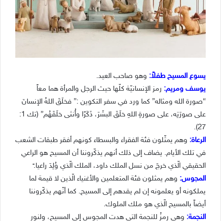
يسوع المسيح طفلاً:
وهو صاحب العيد.
يوسف ومريم:
رمز الإنسانيّة كلّها حيث الرجل والمرأة هما معاً
“صورة الله ومثاله” كما ورد في سفر التكوين :” فخلَقَ اللهُ الإنسانَ
على صورَتِه، على صورةِ اللهِ خلَقَ البشَرَ، ذَكَرًا وأُنثى خلَقَهُم” (تك 1:
27).
الرعاة:
وهم يمثّلون فئة الفقراء والبسطاء كونهم أفقر طبقات الشعب
في تلك الأيام. يضاف إلى ذلك أنهم يذكّروننا أن المسيح هو الراعي
الحقيقي الّذي خرجَ من نسل الملك داود، الملك الّذي وُلِدَ راعيا.ً
المجوس:
وهم يمثلون فئة المتع
لمين والأغنياء الّذين لا قيمة لما
يملكونه أو يعلمونه إن لم يقدهم إلى المسيح. كما أنّهم يذكّروننا
أيضاً بالمسيح الّذي هو ملك الملوك.
النجمة:
وهي رمزُ للنجمة التي هدت المجوس إلى المسيح، ولنور