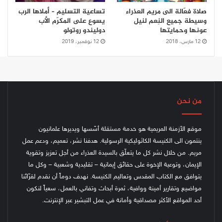
صلاة فعّالة الى مريم العذراء
تساعية التسليم – أملاها الرب
وسيطة جميع النِعم لنيل
يسوع على المكرّم الأب
عونها وحمايتها
دوليندو روتولو
12 مارس، 2018
12 نوفمبر، 2019
من نحن
موقع الأزمنة المريمية هو خدمة مستقلة أسّسها ويديرها علمانيون
ينتمون الى الكنيسة الكاثوليكية الرسولية. هدفنا نشر، تعميم، ودعم عمل
مريم. من خلال نشر كل ما يتعلّق بالسيدة العذراء من أجل تعزيز وتقوية
الإيمان، وتوعية الإخوة على حقائق إيمانية – تقليدية وشعبية – وكل ما
يتوافق مع الكتاب المقدس وتعاليم الكنيسة.
نهدف دوماً أن نقدم لقرّائنا
مواضيع وتقارير أمينة ووافية، ثمرة أبحاث وتفاني بالعمل، سعياً لنكون
أحد المواقع الأكثر مصداقية وأمانة في عمل التبشير عبر الإنترنت.