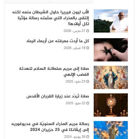
الأب ليون فيريرا حاول الشيطان منعه لكنه
إلتقى بالعذراء التي سلّمته رسالة مؤثّرة
لكل أولادها!
27 مارس، 2026
كل ما أردت معرفته عن أربعاء الرماد
18 فبراير، 2026
صلاة إلى مريم سلطانة السلام لتهدئة
الغضب الإلهي
23 مايو، 2025
صلاة تُردّد عند زيارة القربان الأقدس
22 مايو، 2025
رسالة مريم العذراء السنويّة في مديوغوريه
إلى إيڤانكا في 25 حزيران 2024
26 يونيو، 2024