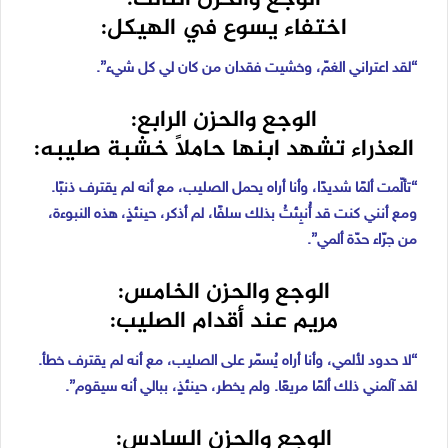
الوجع والحزن الثالث:
اختفاء يسوع في الهيكل:
“لقد اعتراني الغمّ، وخشيت فقدان من كان لي كل شيء”.
الوجع والحزن الرابع:
العذراء تشهد ابنها حاملًا خشبة صليبه:
“تألّمت ألمًا شديدًا، وأنا أراه يحمل الصليب، مع أنه لم يقترف ذنبًا.
ومع أنني كنت قد أُنبِئتُ بذلك سلفًا، لم أذكر، حينئذٍ، هذه النبوءة،
من جرّاء حدّة ألمي”.
الوجع والحزن الخامس:
مريم عند أقدام الصليب:
“لا حدود لألمي، وأنا أراه يُسمّر على الصليب، مع أنه لم يقترف خطأ.
لقد آلمني ذلك ألمًا مريعًا. ولم يخطر، حينئذٍ، ببالي أنه سيقوم”.
الوجع والحزن السادس: