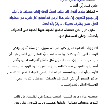
ماري كلير:
إنّي أفعل.
– العذراء:
عندما أقول لك ذلك، لستُ أتوجّه إليكِ وحدك، بل أيضًا
إلى جميع الآخرين. إنّ بشر هذا الزمن قد أفرغوا كل شيء من محتواه
الحقّ: فمن يقترف خطيئة، لا يقرّ بأنّه أخطأ.
– ماري كلير:
نحن ضعفاء، فاقدو القدرة. هبينا القدرة على الاعتراف
بأخطائنا، وعلى الاستغفار عنها.
الظهورات العلنية لماري كلير، لم تدم سوى نحو ستّة أشهر. ولكن
الرسالة التي تلقّتها كانت واضحة: لقد تمرّد العالم على الله، وعلينا أن
نتوب ونستغفر. إنّ نعمة التحوّل تُنال بتأمّل آلام المخلّص، وآلام
أمّه. ولهذا الغرض نصحت العذراء بوَسيلتين: تلاوة الوردية، ومسبحة
الأوجاع (أو الأحزان) السبعة، فهذه الأخيرة هي الدواء الأنجع للشفاء من
مرض العصر، أي نفي الاعتراف بالخطيئة، ورفض التوبة، وهي
الوسيلة المُثلى لردع إبليس.
مسبحة أحزان مريم السبعة، ليست جديدة في الكنيسة، بل كانت
تتلوها جمعيات رهبانية، ولكنها أُهمِلت. وبات كثيرون، حتى بين