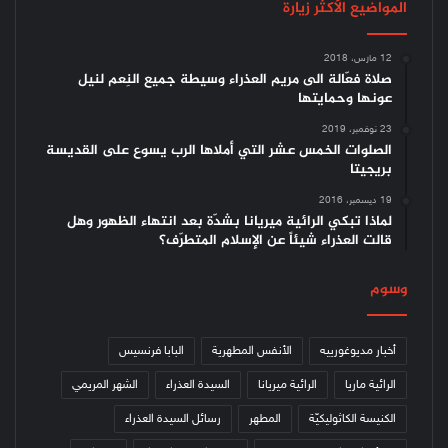
المواضيع الأكثر زيارة
12 مارس، 2018
صلاة فعّالة الى مريم العذراء وسيطة جميع النِعم لنيل
عونها وحمايتها
23 نوفمبر، 2019
الصلوات الخمس عشر التي أملاها الرب يسوع على القديسة
بريجيتا
19 ديسمبر، 2016
لماذا تبكي الرائية ميريانا بشدّة بعد انتهاء الظهور وهل
قالت العذراء شيئاً عن الإسلام المتطرّف؟
وسوم
أخبار مديوغورييه
الأنفس المطهرية
البابا فرنسيس
الرائية ماريا
الرائية ميريانا
السيدة العذراء
الشهر المريمي
الكنيسة الكاثوليكيّة
المطهر
رسائل السيدة العذراء