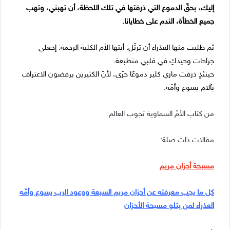
إليك، بحقّ الدموع التي ذرفتها في تلك اللحظة، أن تهبني، وتهب
جميع الخطأة، الندم على خطايانا.
ثم طلبت منها العذراء أن ترتّل: أيتها الأم الكلية الرحمة: إجعلي
جراحات وحيدكِ في قلبي منطبعة.
حينئذٍ ذرفت ماري كلير دموعًا حرّى، لأنّ الكثيرين يرفضون الاعتراف
بآلام يسوع وأمّه.
من كتاب الأمّ السماوية تجوب العالم
مقالات ذات صلة:
مسبحة أحزان مريم
كل ما يجب معرفته عن أحزان مريم السبعة ووعود الرب يسوع وأمّه
العذراء لمن يتلو مسبحة الأحزان