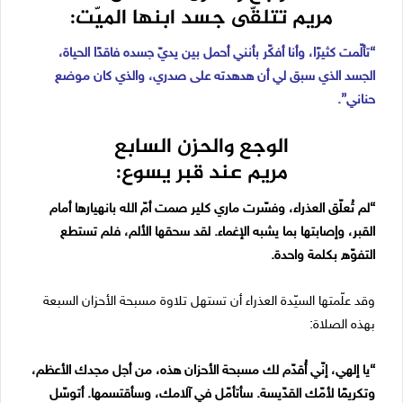
مريم تتلقّى جسد ابنها الميّت:
“تألّمت كثيرًا، وأنا أفكّر بأنني أحمل بين يديّ جسده فاقدًا الحياة،
الجسد الذي سبق لي أن هدهدته على صدري، والذي كان موضع
حناني”.
الوجع والحزن السابع
مريم عند قبر يسوع:
“لم تُعلّق العذراء، وفسّرت ماري كلير صمت أمّ الله بانهيارها أمام
القبر، وإصابتها بما يشبه الإغماء. لقد سحقها الألم، فلم تستطع
التفوّه بكلمة واحدة.
وقد علّمتها السيّدة العذراء أن تستهل تلاوة مسبحة الأحزان السبعة
بهذه الصلاة:
“يا إلهي، إنّي أُقدّم لك مسبحة الأحزان هذه، من أجل مجدك الأعظم،
وتكريمًا لأمّك القدّيسة. سأتأمّل في آلامك، وسأقتسمها. أتوسّل