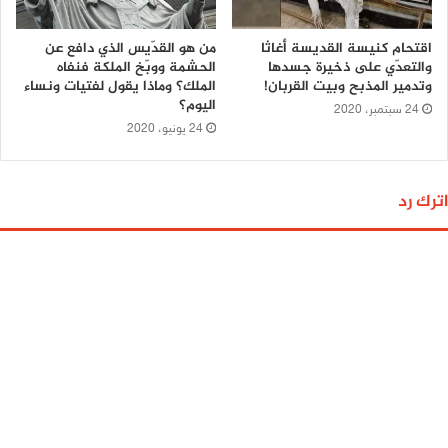
اقتحام كنيسة القديسة أغاثا
من هو القدّيس الذي دافع عن
والتعدّي على ذخيرة جسدها
الحشمة ووبّخ الملكة فنفاه
وتدمير المذبح وبيت القربان!
الملك؟ وماذا يقول لفتيات ونساء
اليوم؟
24 سبتمبر، 2020
24 يونيو، 2020
اترك رد