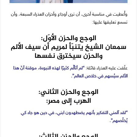
وأُعطيت في مناسبة أخرى، أن ترى أوجاع وأحزان العذراء السبعة، وأن
تسمع تعليقها عليها:
الوجع والحزن الأوّل:
سمعان الشيخ يتنبّأ لمريم أن سيف الألم
والحزن سيخترق نفسها
علّقت عليه العذراء قائلة:
“لم أتألّم كثيرًا لهذه النبوءة، موقنة أنّ هذا
الألم سيُسهم في خلاص العالم”.
الوجع والحزن الثاني:
الهرب إلى مصر:
“لقد آلمني التفكير بأنهم يضطهدون ابني، في حين هو جاء كي
يُخلّصهم”.