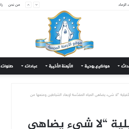
من نحن
را
م لتهدئة الغضب الإلهي
داث
مواضيع روحية
الأزمنة الأخيرة
عبادات
صلوات
الأفيلية “لا شيء يضاهي المياه المقدّسة لإبعاد الشياطين ومنعها من
فيلية “لا شيء يضاهي