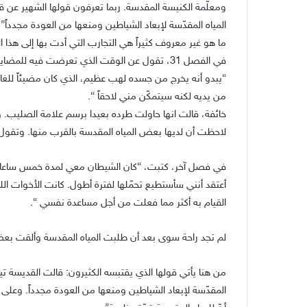
ومعلّمة الكنيسة المقدسة. ربما تعرفون قولها الشهير عن 
المياه المقدّسة لإبعاد الشياطين ومنعها من العودة مجدداً”.
ما هو غير معروف كثيراً هي التجارب التي أدت بها إلى هذا ا
في الفصل 31، تقول عن الوقت الذي تعرضت فيه للمضايقات من قبل شيطان:
“يبدو أنه يخرج من جسده لهب عظيم، الذي كان مضيئاً للغا
من يديه لكنه سيتمكّن مني لاحقاً “.
خائفة، قالت انها حاولت طرده بعيدا برسم علامة الصليب. 
لاحظت أن لديها بعض المياه المقدسة بالقرب منها. وتقول:
في فصل آخر، كتبت، “كان الشيطان معي لمدة خمس ساعات، و
أعتقد أنني سأستطيع تحمّلها لفترة أطول. كانت الأخوات ا
القيام به أكثر مما فعلت من أجل مساعدة نفسي “.
لم تجد راحة سوى بعد أن طلبت المياه المقدسة وألقت بعض
من هنا يأتي قولها الذي يقتبسه الكثيرون: قالت القديسة تير
المقدّسة لإبعاد الشياطين ومنعها من العودة مجدداً. وعلى ال