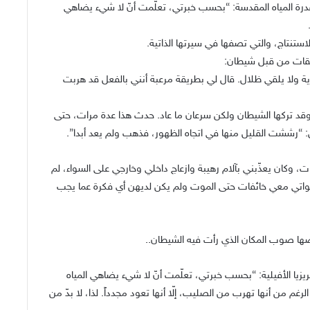
قدرة المياه المقدسة: “بحسب خبرتي، تعلّمت أنّ لا شيء يضاهي
لاستنتاج، والتي تصفها في سيرتها الذاتية.
ية ولا يلقي ظلال. قال لي بطريقة مرعبة أنني بالفعل قد هربت
وقد تركها الشيطان ولكن سرعان ما عاد. حدث هذا عدة مرات، حتى
 “رششت القليل منها في اتجاه الظهور، فذهب ولم يعد أبدا”.
كان يعذّبني بآلام رهيبة وازعاج داخلي وخارجي على السواء، لم
للواتي معي خائفات حتى الموت ولم يكن لديهن أي فكرة عما يجب
ها صوب المكان الذي رأت فيه الشيطان..
يزيا الأفيلية: “بحسب خبرتي، تعلّمت أنّ لا شيء يضاهي المياه
رغم من أنها تهرب من الصليب، إلّا أنها تعود مجدداً. لذا، لا بدّ من