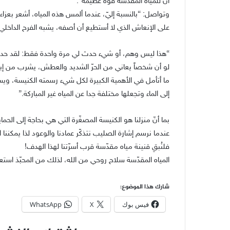
أنّ للمياه المقدسة قوّة عظيمة”.
وتواصل: “بالنسبة إليّ، عندما ألمس هذه المياه، أشعر بعزاء 
على الإنعاش الذي لا أستطيع أن أصفه، يشبه الفرح الداخلي 
“هذا ليس وهم، أو شيء حدث لي مرة واحدة فقط: لقد حدث مرار
لو أن شخصاً يعاني من الحرّ الشديد والعطش، يشرب من إبر
ما أتأمل في الأهمية الكبيرة لكل شيء رسمته الكنيسة، ويسع
إلى الماء وتجعلها مختلفة جدا عن المياه غير المباركة.”
بما أنّ منزلنا هو الكنيسة المصغّرة التي هي بحاجة إلى الحما
عندما نرسم إشارة الصليب نتذكّر عمادنا والوعود لذا يمكننا
فلنُبقِ قنينة مياه مقدّسة قرب أسرّتنا لهذا الهدف!
المياه المقدّسة سلاح روحي من الله، لذلك من المحبّذ است
شارك هذا الموضوع:
فيس بوك
X
WhatsApp