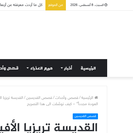
من الموقع
السبت، 8 أغسطس، 2026
صلاة إلى مريم سلطانة السلا
الرئيسية
أخبار
مريم العذراء
قصص وأح
الرئيسية
/
قصص وأحداث
/
قصص القديسين
/
القديسة تريزيا 
العودة مجدداً” – كيف توصّلت الى هذا التصريح
قصص القديسين
القديسة تريزيا الأ