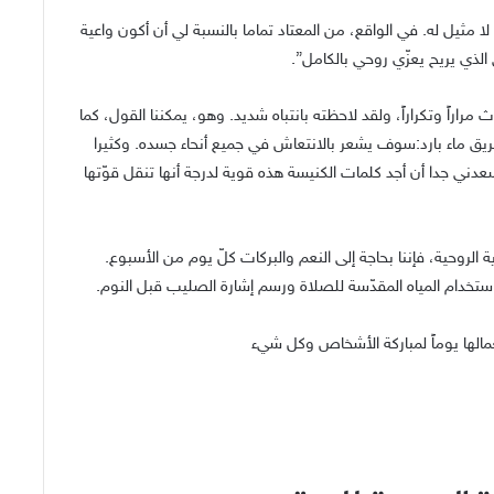
لا مثيل له. في الواقع، من المعتاد تماما بالنسبة لي أن أكون واعية
الذي يريح يعزّي روحي بالكامل”.
اً وتكراراً، ولقد لاحظته بانتباه شديد. وهو، يمكننا القول، كما
يق ماء بارد:سوف يشعر بالانتعاش في جميع أنحاء جسده. وكثيرا
دني جدا أن أجد كلمات الكنيسة هذه قوية لدرجة أنها تنقل قوّتها
ية الروحية، فإننا بحاجة إلى النعم والبركات كلّ يوم من الأسبوع.
 استخدام المياه المقدّسة للصلاة ورسم إشارة الصليب قبل النوم.
عمالها يوماً لمباركة الأشخاص وكل شيء