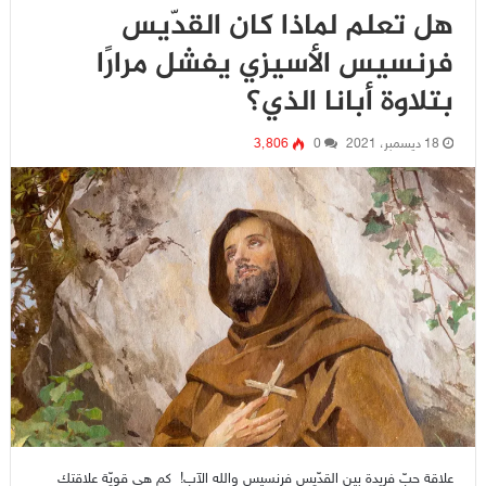
هل تعلم لماذا كان القدّيس
فرنسيس الأسيزي يفشل مرارًا
بتلاوة أبانا الذي؟
18 ديسمبر، 2021
0
3٬806
علاقة حبّ فريدة بين القدّيس فرنسيس والله الآب! كم هي قويّة علاقتك