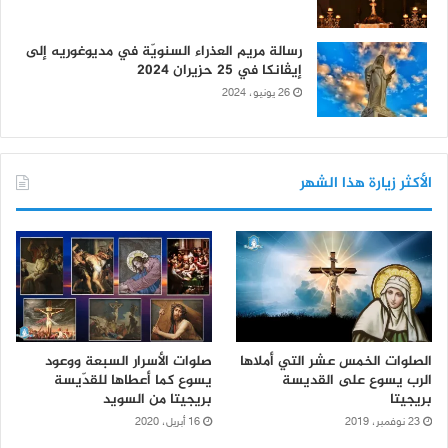
رسالة مريم العذراء السنويّة في مديوغوريه إلى
إيڤانكا في 25 حزيران 2024
26 يونيو، 2024
الأكثر زيارة هذا الشهر
الصلوات الخمس عشر التي أملاها
صلوات الأسرار السبعة ووعود
الرب يسوع على القديسة
يسوع كما أعطاها للقدّيسة
بريجيتا
بريجيتا من السويد
23 نوفمبر، 2019
16 أبريل، 2020