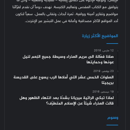
الإيمان، وتوعية الإخوة على حقائق إيمانية – تقليدية وشعبية – وكل ما
يتوافق مع الكتاب المقدس وتعاليم الكنيسة.
نهدف دوماً أن نقدم لقرّائنا
مواضيع وتقارير أمينة ووافية، ثمرة أبحاث وتفاني بالعمل، سعياً لنكون
أحد المواقع الأكثر مصداقية وأمانة في عمل التبشير عبر الإنترنت.
المواضيع الأكثر زيارة
12 مارس، 2018
صلاة فعّالة الى مريم العذراء وسيطة جميع النِعم لنيل
عونها وحمايتها
23 نوفمبر، 2019
الصلوات الخمس عشر التي أملاها الرب يسوع على القديسة
بريجيتا
19 ديسمبر، 2016
لماذا تبكي الرائية ميريانا بشدّة بعد انتهاء الظهور وهل
قالت العذراء شيئاً عن الإسلام المتطرّف؟
وسوم