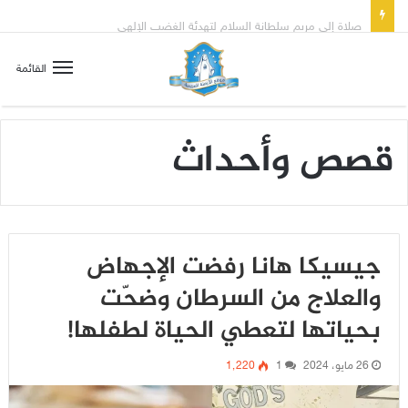
صلاة إلى مريم سلطانة السلام لتهدئة الغضب الإلهي
القائمة
قصص وأحداث
جيسيكا هانا رفضت الإجهاض
والعلاج من السرطان وضحّت
بحياتها لتعطي الحياة لطفلها!
26 مايو، 2024
1
1٬220