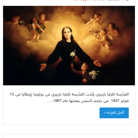
القدّيسة كليليا باربيري وُلدت القدّيسة كليليا باربيري في بولونيا بإيطاليا في 13
فبراير 1847. في خضم تأسيس رهبنتها عام 1867،…
أكمل القراءة »