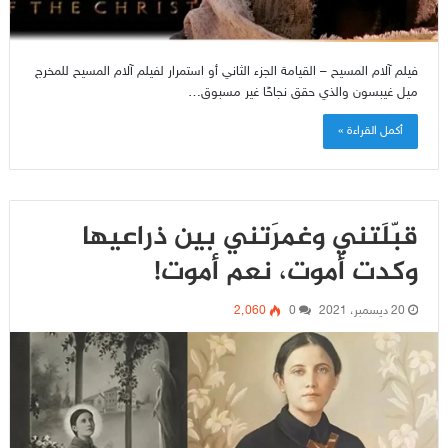
فيلم آلام المسيح – القيامة الجزء الثاني أو استمرار لفيلم آلام المسيح للمخرج
ميل غيبسون والذي حقق نجاحًا غير مسبوق…
أكمل القراءة »
قبّلَتني وغمرَتني بين ذراعيها
وكدت أموت، نعم أموت!
20 ديسمبر، 2021
0
2٬060