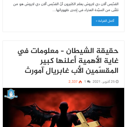
القدّيس آلان دي لاروش يعلم الكثيرون أنّ القدّيس آلان دي لاروش هو من
تلقّى من السيّدة العذراء في إحدى ظهوراتها…
أكمل القراءة »
حقيقة الشيطان – معلومات في
غاية الأهمية أعلنها كبير
المقسّمين الأب غابريال آمورث
25 أكتوبر، 2021
1
2٬337