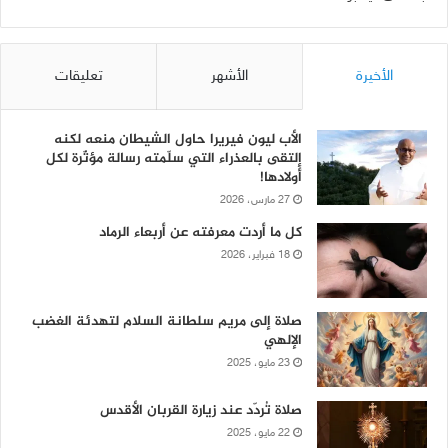
الأخيرة
الأشهر
تعليقات
الأب ليون فيريرا حاول الشيطان منعه لكنه
إلتقى بالعذراء التي سلّمته رسالة مؤثّرة لكل
أولادها!
27 مارس، 2026
كل ما أردت معرفته عن أربعاء الرماد
18 فبراير، 2026
صلاة إلى مريم سلطانة السلام لتهدئة الغضب
الإلهي
23 مايو، 2025
صلاة تُردّد عند زيارة القربان الأقدس
22 مايو، 2025