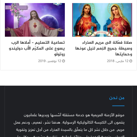
صلاة فعّالة الى مريم العذراء
تساعية التسليم – أملاها الرب
وسيطة جميع النِعم لنيل عونها
يسوع على المكرّم الأب دوليندو
وحمايتها
روتولو
12 مارس، 2018
12 نوفمبر، 2019
من نحن
موقع الأزمنة المريمية هو خدمة مستقلة أسّسها ويديرها علمانيون
ينتمون الى الكنيسة الكاثوليكية الرسولية. هدفنا نشر، تعميم، ودعم عمل
مريم. من خلال نشر كل ما يتعلّق بالسيدة العذراء من أجل تعزيز وتقوية