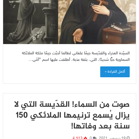
السيّدة العذراء والقدّيسة جيمّا غلغاني لطالما أحبّت جيمّا ملكة الملائكة
السماوية حبًّا شديدًا، التي، بثقة عذبة، أطلقت عليها اسم “أمّي…
أكمل القراءة »
صوت من السماء! القدّيسة التي لا
يزال يُسمع ترنيمها الملائكي 150
سنة بعد وفاتها!
19 ديسمبر، 2021
0
4٬513