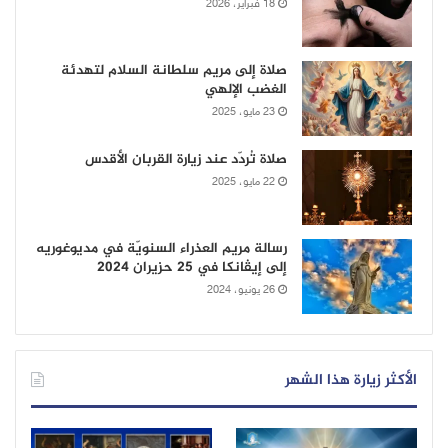
18 فبراير، 2026
صلاة إلى مريم سلطانة السلام لتهدئة
الغضب الإلهي
23 مايو، 2025
صلاة تُردّد عند زيارة القربان الأقدس
22 مايو، 2025
رسالة مريم العذراء السنويّة في مديوغوريه
إلى إيڤانكا في 25 حزيران 2024
26 يونيو، 2024
الأكثر زيارة هذا الشهر