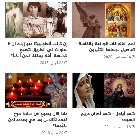
أهمّ الغفرانات الجزئية والكاملة –
إن كانت أنطونييتا ميو إبنة ال 6
تفاصيل يجهلها الكثيرون
سنوات في الطريق لتصبح
قديسة، أفلا يمكننا نحن أيضاً؟
4 أغسطس، 2020
22 أبريل، 2016
شهر أيلول – شهر أحزان مريم
ماذا قال يسوع عن عبادة جرح
السبعة
كتفه الأقدس وما هي وعوده لمن
يكرّمها؟
16 سبتمبر، 2017
20 يناير، 2018