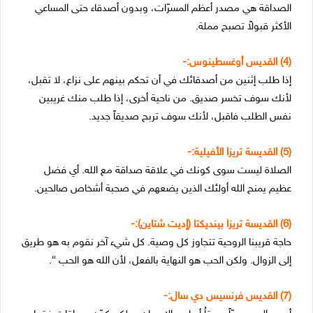
الصداقة هي مصدر أعظم المسرّات، وبدون أصدقاء حتى المساعي
الأكثر قبولاً تصبح مملة.
(4) القديس أوغسطينوس:-
إذا طلب إثنين من أصدقائك في أن تحكم بينهم على نزاع، لا تقبل،
لأنك سوف تخسر صديق. من ناحية أخرى، إذا طلب منك غريبين
نفس الطلب فاقبل، لأنك سوف تربح صديقاً جديد.
(5) القديسة تريزا الأفيلية:-
الصلاة ليست سوى كونك في علاقة صداقة مع الله. أي فضل
عظيم يمنح الله أولئك الذين يضعهم في صحبة أشخاص صالحين.
(6) القديسة تريزا بينديكتا (إديت شتاين):-
حاجة قريبنا الروحية تتجاوز كل وصية. كل شيء آخر نقوم به هو طريق
إلى الزوال. ولكن الحب هو النهاية بالفعل، لأن الله هو الحب “.
(7) القديس فرنسيس دي سال:-