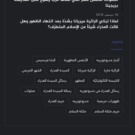
بريجيتا
19 ديسمبر، 2016
لماذا تبكي الرائية ميريانا بشدّة بعد انتهاء الظهور وهل
قالت العذراء شيئاً عن الإسلام المتطرّف؟
وسوم
أخبار مديوغورييه
الأنفس المطهرية
البابا فرنسيس
الرائية ماريا
الرائية ميريانا
السيدة العذراء
الشهر المريمي
الكنيسة الكاثوليكيّة
المطهر
رسائل السيدة العذراء
رسائل العذراء في مديوغوريه
رسالة السيدة العذراء
صلوات
ظهورات مريمية
مديوغورييه
مريم العذراء
مريم ملكة السلام
ملكة السلام