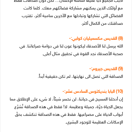
أحبب الجميع حبّاً عميقاُ أساسه الإحسان… لكن كوّن صداقات فقط
مع أولئك الذين يمكنهم مشاركة فضائلهم معك. كلما كانت
الفضائل التي تشاركها وتبادلها مع الآخرين سامية أكثر، تقترب
صداقتك من الكمال أكثر.
(8) القديس مكسميليان كولبي:-
الله يرسل لنا الأصدقاء ليكونوا عون لنا في دوامة صراعاتنا. في
صحبة الأصدقاء نجد القوة في تحقيق مثال أعلى.
(9) القديس جيروم:-
الصداقة التي تصل الى نهايتها، لم تكن حقيقية أبداً.
(10) البابا بنديكتوس السادس عشر:-
إن أدخلنا المسيح في حياتنا، لن نخسر شيئاً، لا شيء على الإطلاق مما
يجعل الحياة حرّة، جميلة وعظيمة. لا! فقط في هذه الصداقة تُشرّع
أبواب الحياة على مصراعيها. فقط في هذه الصداقة تنكشف بحقّ
الإمكانات العظيمة للوجود البشري.