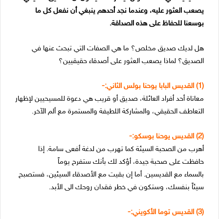
يصعب العثور عليه، وعندما نجد أحدهم ينبغي أن نفعل كل ما
بوسعنا للحفاظ على هذه الصداقة.
هل لديك صديق مخلص؟ ما هي الصفات التي تبحث عنها في
الصديق؟ لماذا يصعب العثور على أصدقاء حقيقيين؟
(1) القديس البابا يوحنا بولس الثاني:-
معاناة أحد أفراد العائلة، صديق أو قريب هي دعوة للمسيحيين لإظهار
التعاطف الحقيقي، والمشاركة اللطيفة والمستمرة مع ألم الآخر.
(2) القديس يوحنا بوسكو:-
أهرب من الصحبة السيئة كما تهرب من لدغة أفعى سامة. إذا
حافظت على صحبة جيدة، أؤكد لك بأنك ستفرح يوماً
بالسماء مع القديسين. أما إن بقيت مع الأصدقاء السيئين، فستصبح
سيئاً بنفسك، وستكون في خطر فقدان روحك الى الأبد.
(3) القديس توما الأكويني:-