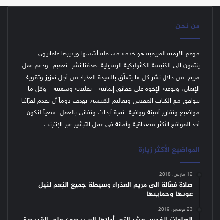
من نحن
موقع الأزمنة المريمية هو خدمة مستقلة أسّسها ويديرها علمانيون
ينتمون الى الكنيسة الكاثوليكية الرسولية. هدفنا نشر، تعميم، ودعم عمل
مريم. من خلال نشر كل ما يتعلّق بالسيدة العذراء من أجل تعزيز وتقوية
الإيمان، وتوعية الإخوة على حقائق إيمانية – تقليدية وشعبية – وكل ما
يتوافق مع الكتاب المقدس وتعاليم الكنيسة.
نهدف دوماً أن نقدم لقرّائنا
مواضيع وتقارير أمينة ووافية، ثمرة أبحاث وتفاني بالعمل، سعياً لنكون
أحد المواقع الأكثر مصداقية وأمانة في عمل التبشير عبر الإنترنت.
المواضيع الأكثر زيارة
12 مارس، 2018
صلاة فعّالة الى مريم العذراء وسيطة جميع النِعم لنيل
عونها وحمايتها
23 نوفمبر، 2019
الصلوات الخمس عشر التي أملاها الرب يسوع على القديسة