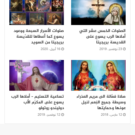
الصلوات الخمس عشر التي
صلوات الأسرار السبعة ووعود
أملاها الرب يسوع على
يسوع كما أعطاها للقدّيسة
القديسة بريجيتا
بريجيتا من السويد
23 نوفمبر، 2019
16 أبريل، 2020
صلاة فعّالة الى مريم العذراء
تساعية التسليم – أملاها الرب
وسيطة جميع النِعم لنيل
يسوع على المكرّم الأب
عونها وحمايتها
دوليندو روتولو
12 مارس، 2018
12 نوفمبر، 2019