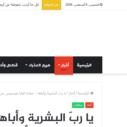
من الموقع
الخميس، 6 أغسطس، 2026
صلاة إلى مريم سلطانة السل
الرئيسية
أخبار
مريم العذراء
قصص وأح
الرئيسية
/
أخبار
/
يا ربّ البشرية وأباها – صلاة البابا فرنسيس من 
أخبار
صلوات
يا ربّ البشرية وأباها