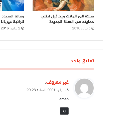
صـلاة الى الملاك ميخائيل لطلب
حمايته في السنة الجديدة
للرائية ميريان
5 يناير، 2016
2 يوليو، 2016
تعليق واحد
ي
غير معروف
:
ق
5 فبراير، 2021 الساعة 20:28
و
amen
ل
رد