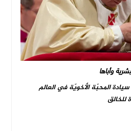
لبشرية وأباها
يادة المحبّة الأخويّة في العالم
 للخالق