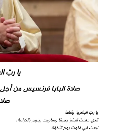
يا ربّ ا
صلاة البابا فرنسيس من أجل س
صلاة
يا ربّ البشرية وأباها
الذي خلقتَ البشرَ جميعًا وساويت بينهم بالكرامة،
ابعث في قلوبنا روح الأخوّة.