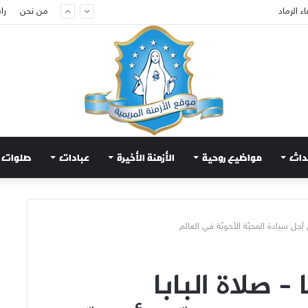
من نحن
را
ام لتهدئة الغضب الإلهي
داث
مواضيع روحية
الأزمنة الأخيرة
عبادات
صلوات
أجل سيادة المحبّة الأخويّة في العالم
 – صلاة البابا