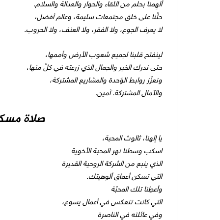
ألهِمنا بحلم من اللقاء والحوار والعدالة والسلام.
حثّنا على خلق مجتمعات سليمة، وعالم أفضل،
لا يعرف الجوع، ولا الفقر، ولا العنف، ولا الحروب.
لينفتح قلبنا لجميع شعوب الأرض وأممها،
حتى ندرك الخير والجمال الذي زرعته في كلّ منها،
ونعزّز روابط الوَحدة والمشاريع المشتركة،
والآمال المشتركة. آمين.
صلاة مسك
يا إلهنا، ثالوث المحبة،
اسكب وسطنا نهر المحبة الأخوية
الذي ينبع من الشركة الروحية القديرة
التي تسكن أعماق ألوهيتك.
وأعطِنا تلك المحبّة
التي كانت تنعكس في أعمال يسوع،
وفي عائلته في الناصرة