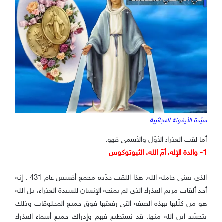
سيّدة الأيقونة العجائبية
أما لقب العذراء الأوّل والأسمى فهو:
1- والدة الإله، أمّ الله، الثيوتوكوس
الذي يعني حاملة الله. هذا اللقب حدّده مجمع أفسس عام 431 . إنه
أحد ألقاب مريم العذراء الذي لم يمنحه الإنسان للسيدة العذراء، بل الله
هو من كلّلها بهذه الصفة التي رفعتها فوق جميع المخلوقات وذلك
بتجسّد ابن الله منها. قد نستطيع فهم وإدراك جميع أسماء العذراء