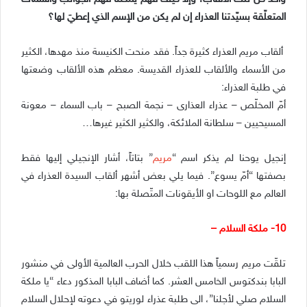
المتعلّقة بسيّدتنا العذراء إن لم يكن من الإسم الذي إعطيَ لها؟
ألقاب مريم العذراء كثيرة جداً. فقد منحت الكنيسة منذ مهدها، الكثير
من الأسماء والألقاب للعذراء القديسة. معظم هذه الألقاب وضعتها
في طلبة العذراء:
أمّ المخلّص – عذراء العذارى – نجمة الصبح – باب السماء – معونة
المسيحيين – سلطانة الملائكة، والكثير الكثير غيرها…
إنجيل يوحنا لم يذكر اسم “
مريم
” بتاتاً، أشار الإنجيلي إليها فقط
بصفتها “أمّ يسوع”. فيما يلي بعض أشهر ألقاب السيدة العذراء في
العالم مع اللوحات او الأيقونات المتّصلة بها:
10- ملكة السلام –
تلقّت مريم رسمياً هذا اللقب خلال الحرب العالمية الأولى في منشور
البابا بندكتوس الخامس العشر. كما أضاف البابا المذكور دعاء “يا ملكة
السلام صلي لأجلنا”، الى طلبة عذراء لوريتو في دعوته لإحلال السلام