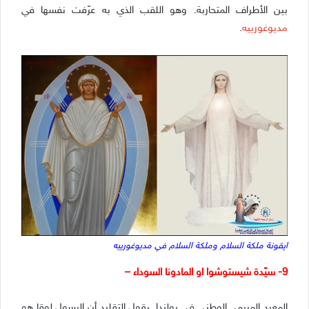
بين الأطراف المتحاربة. وهو اللقب الذي به عرّفت نفسها في
مديوغورييه
.
ايقونة ملكة السلام وملكة السلام في مديوغورييه
9- سيّدة شيستوشوا او المادونا السوداء –
المعبد المريمي الوطني في بولندا. يقول التقليد أن الرسول لوقا هو