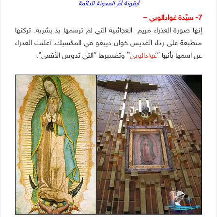
أيقونة أمّ المعونة الدائمة
7- سيّدة غوادالوبي –
إنها صورة العذراء مريم العجائبية التي لم ترسمها يد بشرية. تركتها
منطبعة على رداء القديس خوان دييغو في المكسيك. أعلنت العذراء
عن اسمها بأنها “
غوادالوبي
” وتفسيرها “التي تدوس الأفعى”.