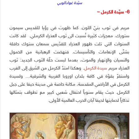
سيّدة غوادالوبي
6- سيّدة الكرمل –
مريم في ثوب بنيّ اللون. كما ظهرت في رؤيا للقديس سيمون
ستورك. معجزات كثيرة نُسبت الى ثوب العذراء الكرملي. لقد كانت
السنوات التي تلت ظهور العذراء للقدّيس سمعان ستوك حافلة
بشتّى الإنعامات والتأسيسات. فنهضت الرهبانية من الخمول
والنسيان والإنهيار والموت، بعدما لبست حلّة الثوب الجديد: ثوب
العذراء مريم
سيدة الكرمل
. وهكذا امتدّ الكرمل من الشرق إلى الغرب
واستقرّ بقوّة في كافة بلدان اوروبا الغربية والشرقية… ولسيدة
الكرمل في الأراضي المقدسة، مكانة خاصة في مدينة حيفا على جبل
الكرمل. حيث يقام سنوياً احتفال شعبي كبير مع تطواف بتمثالها
تذكاراً لحمايتها لحيفا آبان الحرب العالمية الأولى.