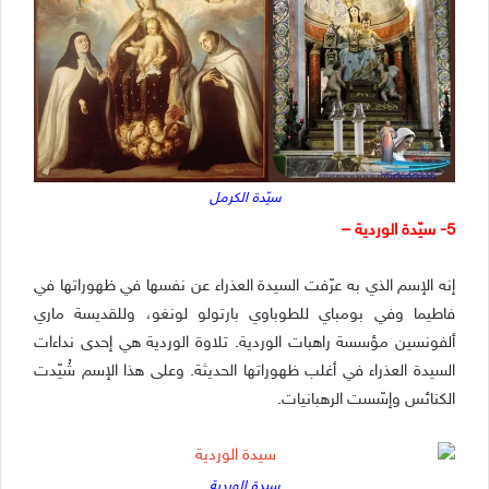
سيّدة الكرمل
5- سيّدة الوردية –
إنه الإسم الذي به عرّفت السيدة العذراء عن نفسها في ظهوراتها في
فاطيما وفي بومباي للطوباوي بارتولو لونغو، وللقديسة ماري
ألفونسين مؤسسة راهبات الوردية. تلاوة الوردية هي إحدى نداءات
السيدة العذراء في أغلب ظهوراتها الحديثة. وعلى هذا الإسم شُيّدت
الكنائس وإسّست الرهبانيات.
سيدة الوردية