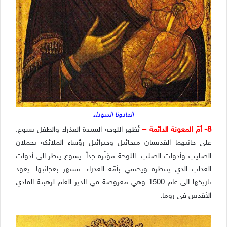
المادونا السوداء
8- أمّ المعونة الدائمة –
تُظهر اللوحة السيدة العذراء والطفل يسوع.
على جانبهما القديسان ميخائيل وجبرائيل رؤساء الملائكة يحملان
الصليب وأدوات الصلب. اللوحة مؤثّرة جداً. يسوع ينظر الى أدوات
العذاب الذي ينتظره ويحتمي بأمّه العذراء. تشتهر بعجائبها. يعود
تاريخها الى عام 1500 وهي معروضة في الدير العام لرهبنة الفادي
الأقدس في روما.