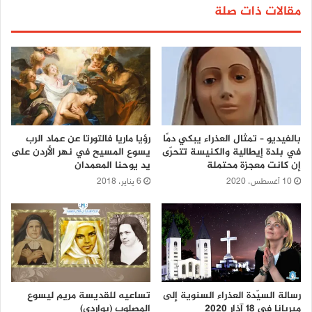
مقالات ذات صلة
بالفيديو – تمثال العذراء يبكي دمًا
رؤيا ماريا فالتورتا عن عماد الرب
في بلدة إيطالية والكنيسة تتحرّى
يسوع المسيح في نهر الأردن على
إن كانت معجزة محتملة
يد يوحنا المعمدان
10 أغسطس، 2020
6 يناير، 2018
رسالة السيّدة العذراء السنوية إلى
تساعيه للقديسة مريم ليسوع
ميريانا في 18 آذار 2020
المصلوب (بواردي)