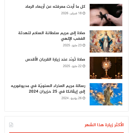
كل ما أردت معرفته عن أربعاء الرماد
18 فبراير، 2026
صلاة إلى مريم سلطانة السلام لتهدئة
الغضب الإلهي
23 مايو، 2025
صلاة تُردّد عند زيارة القربان الأقدس
22 مايو، 2025
رسالة مريم العذراء السنويّة في مديوغوريه
إلى إيڤانكا في 25 حزيران 2024
26 يونيو، 2024
الأكثر زيارة هذا الشهر