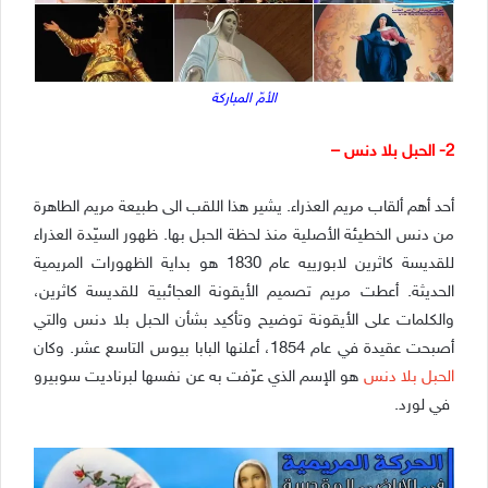
الأمّ المباركة
2- الحبل بلا دنس –
أحد أهم ألقاب مريم العذراء. يشير هذا اللقب الى طبيعة مريم الطاهرة
من دنس الخطيئة الأصلية منذ لحظة الحبل بها. ظهور السيّدة العذراء
للقديسة كاثرين لابورييه عام 1830 هو بداية الظهورات المريمية
الحديثة. أعطت مريم تصميم الأيقونة العجائبية للقديسة كاثرين،
والكلمات على الأيقونة توضيح وتأكيد بشأن الحبل بلا دنس والتي
أصبحت عقيدة في عام 1854، أعلنها البابا بيوس التاسع عشر. وكان
الحبل بلا دنس
هو الإسم الذي عرّفت به عن نفسها لبرناديت سوبيرو
في لورد.