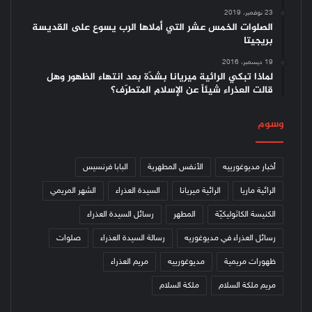
23 نوفمبر، 2019
الصلوات الخمس عشر التي أملاها الرب يسوع على القديسة
بريجيتا
19 ديسمبر، 2016
لماذا تبكي الرائية ميريانا بشدّة بعد انتهاء الظهور وهل
قالت العذراء شيئاً عن الإسلام المتطرّف؟
وسوم
أخبار مديوغورييه
الأنفس المطهرية
البابا فرنسيس
الرائية ماريا
الرائية ميريانا
السيدة العذراء
الشهر المريمي
الكنيسة الكاثوليكيّة
المطهر
رسائل السيدة العذراء
رسائل العذراء في مديوغوريه
رسالة السيدة العذراء
صلوات
ظهورات مريمية
مديوغورييه
مريم العذراء
مريم ملكة السلام
ملكة السلام