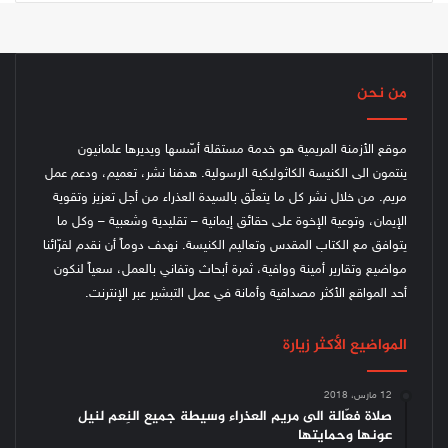
من نحن
موقع الأزمنة المريمية هو خدمة مستقلة أسّسها ويديرها علمانيون
ينتمون الى الكنيسة الكاثوليكية الرسولية. هدفنا نشر، تعميم، ودعم عمل
مريم. من خلال نشر كل ما يتعلّق بالسيدة العذراء من أجل تعزيز وتقوية
الإيمان، وتوعية الإخوة على حقائق إيمانية – تقليدية وشعبية – وكل ما
يتوافق مع الكتاب المقدس وتعاليم الكنيسة.
نهدف دوماً أن نقدم لقرّائنا
مواضيع وتقارير أمينة ووافية، ثمرة أبحاث وتفاني بالعمل، سعياً لنكون
أحد المواقع الأكثر مصداقية وأمانة في عمل التبشير عبر الإنترنت.
المواضيع الأكثر زيارة
12 مارس، 2018
صلاة فعّالة الى مريم العذراء وسيطة جميع النِعم لنيل
عونها وحمايتها