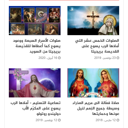
الصلوات الخمس عشر التي
صلوات الأسرار السبعة ووعود
أملاها الرب يسوع على
يسوع كما أعطاها للقدّيسة
القديسة بريجيتا
بريجيتا من السويد
23 نوفمبر، 2019
16 أبريل، 2020
صلاة فعّالة الى مريم العذراء
تساعية التسليم – أملاها الرب
وسيطة جميع النِعم لنيل
يسوع على المكرّم الأب
عونها وحمايتها
دوليندو روتولو
12 مارس، 2018
12 نوفمبر، 2019