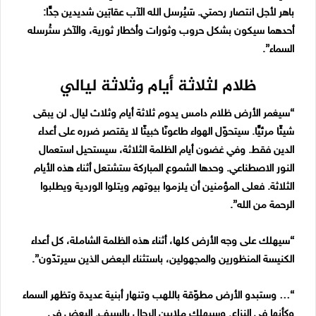
باهر لأجل انتصار رحمتي. سَيُرسل الله الآب عقابَين شديدين جدًّا:
أحدهما سيكون بشكل حروب وثورات وأخطار ثورية، والآخر ستُرسله
السماء”.
ظلام لثلاثة أيام وثلاثة ليالي
“سيغمر الأرض ظلام دامس يدوم ثلاثة أيام وثلاث ليال. لن يبقى
شيئًا مرئيًّا. سيتحوّل الهواء طاعونًا خبيثًا لا يقتصر ضرره على أعداء
الدين فقط. وفي غضون أيام الظلمة الثلاثة، سيستحيل استعمال
النور الاصطناعي. وحدها الشموع المباركة ستشتعل أثناء هذه الأيام
الثلاثة. فعلى المؤمنين أن يلزموا بيوتهم ويتلوا الوردية ويطلبوا
الرحمة من الله”.
“سيهلك على وجه الأرض كلها، أثناء هذه الظلمة الشاملة، كل أعداء
الكنيسة المنظورين والمجهولين، باستثناء البعض الذين سيرتدّون”.
“… وستبدو الأرض مطوّقة باللهب وتنهار أبنية عديدة وتظهر السماء
وكأنها في النزاع. وسيهلك ملايين الرجال بالسيف. البعض في