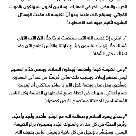
الحرب والبعض الآخر في المعارك. وملايين آخرون سيهلكون بالموت
الفجائي. وسيقع ذلك عندما يبدو أنّ الكنيسة قد فقدت الوسائل
البشرية لتُقيم جبهة ضد الاضطهاد”.
“يا ابنتي، إنّ غضب الله الآب سينصبّ قريبًا جدًّا، لأنّ الآب الأزلي
مُستاء جدًّا. إنهم لا يقيمون وزنًا لإنذاراتنا والكأس تطفح الآن وقد
امتلأت حتى الشّفة”.
“وفي الكنيسة كهنة وأساقفة يُهملون الصلاة، وبعض خدّام المسيح
ليس عندهم إيمان. وبسبب ذلك سآتي مُرسَلًا من عند أبي السماوي
وسأُجري فِعل عدل ورحمة لأجل الأبرار. سآمُر ملائكتي أن يُعدِموا
جميع أعدائي، فيهلك في لحظة جميع مُضطهدي الكنيسة وكل الناس
المُستسلمين للخطيئة وستصبح الأرض كصحراء”.
“وعندئذٍ يسود السلام ومصالحة الله مع البشر. فأُخدَم وأُعبد وأُمجَّد،
وتُزهر المحبّة في كل مكان، والملوك الجُدد يصبحون ذراع الكنيسة
اليمنى. وسيُبشِّر بالإنجيل في كل ناحية ويعيش الناس بخوف الله.