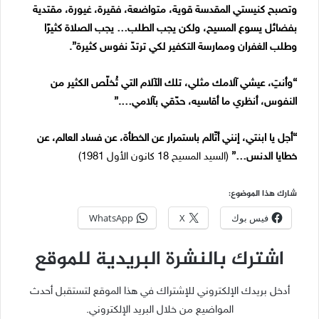
وتصبح كنيستي المقدسة قوية، متواضعة، فقيرة، غيورة، مقتدية
بفضائل يسوع المسيح، ولكن يجب الطلب… يجب الصلاة كثيرًا
وطلب الغفران وممارسة التكفير لكي ترتدّ نفوس كثيرة”.
“وأنتِ، عيشي آلامك مثلي، تلك الآلام التي تُخلّص الكثير من
النفوس، أنظري ما أقاسيه، حدّقي بآلامي….”
“أجل يا ابنتي، إنني أتّالم باستمرار عن الخطأة، عن فساد العالم، عن
خطايا الدنس…”
(السيد المسيح 18 كانون الأول 1981)
شارك هذا الموضوع:
فيس بوك
X
WhatsApp
اشترك بالنشرة البريدية للموقع
أدخل بريدك الإلكتروني للإشتراك في هذا الموقع لتستقبل أحدث
المواضيع من خلال البريد الإلكتروني.