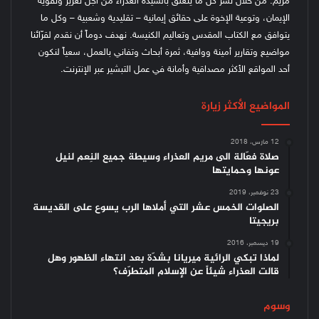
مريم. من خلال نشر كل ما يتعلّق بالسيدة العذراء من أجل تعزيز وتقوية
الإيمان، وتوعية الإخوة على حقائق إيمانية – تقليدية وشعبية – وكل ما
يتوافق مع الكتاب المقدس وتعاليم الكنيسة.
نهدف دوماً أن نقدم لقرّائنا
مواضيع وتقارير أمينة ووافية، ثمرة أبحاث وتفاني بالعمل، سعياً لنكون
أحد المواقع الأكثر مصداقية وأمانة في عمل التبشير عبر الإنترنت.
المواضيع الأكثر زيارة
12 مارس، 2018
صلاة فعّالة الى مريم العذراء وسيطة جميع النِعم لنيل
عونها وحمايتها
23 نوفمبر، 2019
الصلوات الخمس عشر التي أملاها الرب يسوع على القديسة
بريجيتا
19 ديسمبر، 2016
لماذا تبكي الرائية ميريانا بشدّة بعد انتهاء الظهور وهل
قالت العذراء شيئاً عن الإسلام المتطرّف؟
وسوم