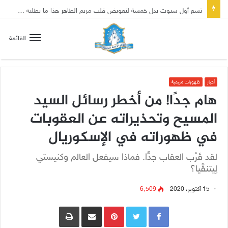
تسع أول سبوت بدل خمسة لتعويض قلب مريم الطاهر هذا ما يطلبه يسوع!
القائمة
أخبار
ظهورات مريمية
هام جدًا! من أخطر رسائل السيد
المسيح وتحذيراته عن العقوبات
في ظهوراته في الإسكوريال
لقد قَرُب العقاب جدًّا. فماذا سيفعل العالم وكنيستي
لِيتنقَّيا؟
15 أكتوبر، 2020
6٬509
Pinterest
مشاركة عبر البريد
طباعة