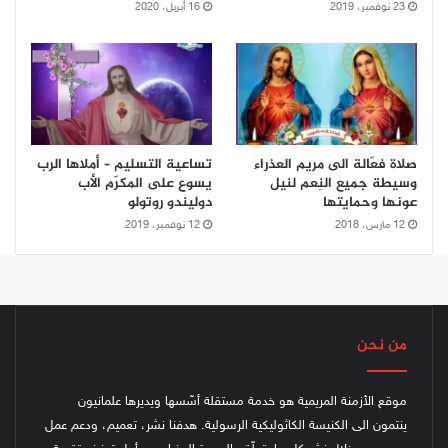
23 نوفمبر، 2019
16 أبريل، 2020
صلاة فعّالة الى مريم العذراء
تساعية التسليم – أملاها الرب
وسيطة جميع النِعم لنيل
يسوع على المكرّم الأب
عونها وحمايتها
دوليندو روتولو
12 مارس، 2018
12 نوفمبر، 2019
من نحن
موقع الأزمنة المريمية هو خدمة مستقلة أسّسها ويديرها علمانيون
ينتمون الى الكنيسة الكاثوليكية الرسولية. هدفنا نشر، تعميم، ودعم عمل