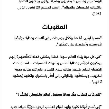
الوقت يمرّ والناس لا يتغيّرون وهم لا يزالون يرتكبون الخطايا
وانتهاك القدسيات والجرائم”.
(السيد المسيح 20 تشرين الثاني
.
1981)
العقوبات
“نعم يا ابنتي، أنا هنا وككل يوم حاضر في آلامك وعذابك وأيضًا
لأواسيكِ وأساعدك على تحمّلها”.
“في كل مرة يزداد العالم سوءًا. فماذا يمكنني فعله لأخلّصهم؟ إنهم
يرتكبون الجرائم وخطايا الدنس وانتهاك القدسيات… لقد اجتاحت
الخطيئة العالم. فليس هناك سوى الفساد، ولم تعد هناك محبّة
للقريب، ويستخفّون بإنذاراتي. إني أُحذّر باستمرار، ولكنهم يُصمّون
آذانهم”.
“لقد قَرُب العقاب جدًّا. فماذا سيفعل العالم وكنيستي لِيتنقَّيا؟”
“إني أمنح فُرَصًا كثيرة وأريد انتزاع العشب الرديء مهيّئًا لميلاد جديد