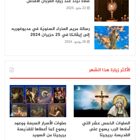
صلاة تُردّد عند زيارة القربان الأقدس
22 مايو، 2025
رسالة مريم العذراء السنويّة في مديوغوريه
إلى إيڤانكا في 25 حزيران 2024
26 يونيو، 2024
الأكثر زيارة هذا الشهر
الصلوات الخمس عشر التي
صلوات الأسرار السبعة ووعود
أملاها الرب يسوع على
يسوع كما أعطاها للقدّيسة
القديسة بريجيتا
بريجيتا من السويد