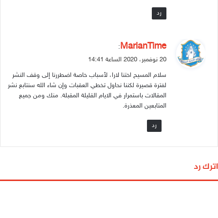
رد
ي
MarianTime
:
ق
20 نوفمبر، 2020 الساعة 14:41
و
سلام المسيح اختنا لارا، لأسباب خاصة اضطررنا إلى وقف النشر
ل
لفترة قصيرة لكننا نحاول تخطي العقبات وإن شاء الله سنتابع نشر
المقالات باستمرار في الايام القليلة المقبلة. منك ومن جميع
المتابعين المعذرة.
رد
اترك رد