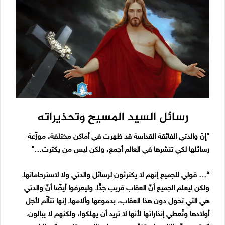
رسائل السيد المسيح وتحذيراته
“إنّ والدتي الفائقة القداسة قد ظهرت في أماكن مختلفة، موزّعة
رسائلها لكي تنشرها في العالم أجمع، ولكن ليس من يكترث…”
“… قولي للجميع إنهم لا يكترثون لرسائل والدتي ولا لاسترحاماتها.
ولكن ليعلم الجميع أنّ العقاب قريب جدًّا. وليعرفوا أيضًا أنّ والدتي
هي التي تحول دون هذا العقاب، بدموعها وألامها. إنها تتألّم لأجل
أولادها وتُعطي إنذاراتها لأنها لا تريد أن يهلكوا، ولكنهم لا يبالون.