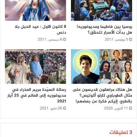
روسيا بين فاطيما ومديوغوريه!
8 كانون الاول : عيد الحبل بلا
هل بدأت الأسرار تتحقّق؟
دنس
5 نوفمبر، 2017
8 ديسمبر، 2017
هل هناك مراهقون قديسون على
رسالة السيّدة مريم العذراء في
مثال الطوباوي كارلو أكوتيس؟
مديوغوريه إلى العالم في 25 أيار
بالطبع، إليكم فكرة عن بعضهم!
2021
11 أكتوبر، 2020
26 مايو، 2021
‫3 تعليقات