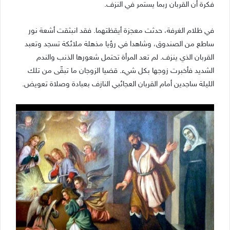
فكرة أن القربان ربما يستمر في النزف.
في ظلام الغرفة، حدثت معجزة أيقظتهما. فقد انبثقت أشعة نور
ساطع من الصندوق، وشاهدا في رؤيا مذهلة ملائكة تسجد وتعبد
القربان الذي ينزف. لم تعد المرأة تحتمل شعورها الذنب والندم
الشديد فأخبرت زوجها بكل شيء. قضيا الزوجان ما تبقّى من تلك
الليلة ساجدين أمام القربان العجائبي النازف بعبادة وصلاة تعويض.