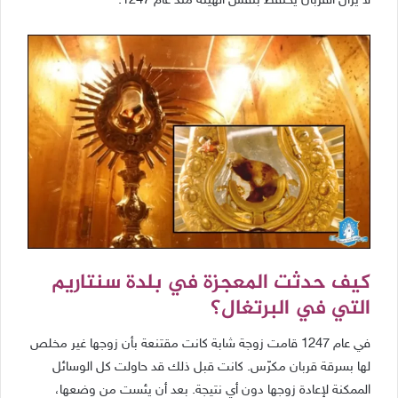
لا يزال القربان يحتفظ بنفس الهيئة منذ عام 1247.
كيف حدثت المعجزة في بلدة سنتاريم
التي في البرتغال؟
في عام 1247 قامت زوجة شابة كانت مقتنعة بأن زوجها غير مخلص
لها بسرقة قربان مكرّس. كانت قبل ذلك قد حاولت كل الوسائل
الممكنة لإعادة زوجها دون أي نتيجة. بعد أن يئست من وضعها،