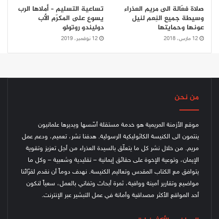
صلاة فعّالة الى مريم العذراء
تساعية التسليم – أملاها الرب
وسيطة جميع النِعم لنيل
يسوع على المكرّم الأب
عونها وحمايتها
دوليندو روتولو
12 مارس، 2018
12 نوفمبر، 2019
من نحن
موقع الأزمنة المريمية هو خدمة مستقلة أسّسها ويديرها علمانيون
ينتمون الى الكنيسة الكاثوليكية الرسولية. هدفنا نشر، تعميم، ودعم عمل
مريم. من خلال نشر كل ما يتعلّق بالسيدة العذراء من أجل تعزيز وتقوية
الإيمان، وتوعية الإخوة على حقائق إيمانية – تقليدية وشعبية – وكل ما
يتوافق مع الكتاب المقدس وتعاليم الكنيسة.
نهدف دوماً أن نقدم لقرّائنا
مواضيع وتقارير أمينة ووافية، ثمرة أبحاث وتفاني بالعمل، سعياً لنكون
أحد المواقع الأكثر مصداقية وأمانة في عمل التبشير عبر الإنترنت.