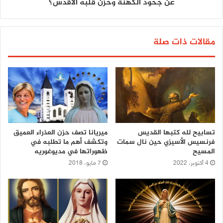
عن جحود الكهنة وحزن قلبه الأقدس؟
مقالات ذات صلة
تسابيح لله كتبها القديس
ميريانا تصف حزن العذراء العميق
فرنسيس الأسيزي حين نال سمات
وتكشف أهم ما تطلبه في
المسيح
ظهوراتها في مديوغوريه
4 أكتوبر، 2022
7 مايو، 2018