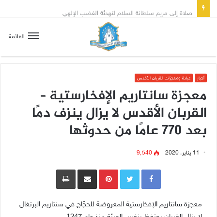
صلاة إلى مريم سلطانة السلام لتهدئة الغضب الإلهي
القائمة
أخبار
عبادة ومعجزات القربان الأقدس
معجزة سانتاريم الإفخارستية –
القربان الأقدس لا يزال ينزف دمًا
بعد 770 عامًا من حدوثها
11 يناير، 2020
9٬540
Pinterest
مشاركة عبر البريد
طباعة
معجزة سانتاريم الإفخارستية المعروضة للحجّاج في سنتاريم البرتغال