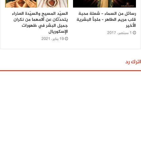
رسائل من السماء – شعلة محبة
السيّد المسيح والسيّدة العذراء
قلب مريم الطاهر – ملجأ البشرية
يتحدّثان عن آلامهما من نكران
الأخير
جميل البشر في ظهورات
الإسكوريال
1 سبتمبر، 2017
19 يناير، 2021
اترك رد