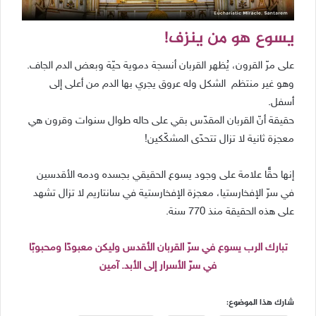
يسوع هو من ينزف!
على مرّ القرون، يُظهر القربان أنسجة دموية حيّة وبعض الدم الجاف.
وهو غير منتظم الشكل وله عروق يجري بها الدم من أعلى إلى
أسفل.
حقيقة أنّ القربان المقدّس بقي على حاله طوال سنوات وقرون هي
معجزة ثانية لا تزال تتحدّى المشكّكين!
إنها حقًّا علامة على وجود يسوع الحقيقي بجسده ودمه الأقدسين
في سرّ الإفخارستيا، معجزة الإفخارستية في سانتاريم لا تزال تشهد
على هذه الحقيقة منذ 770 سنة.
تبارك الرب يسوع في سرّ القربان الأقدس وليكن معبودًا ومحبوبًا
في سرّ الأسرار إلى الأبد. آمين
شارك هذا الموضوع: