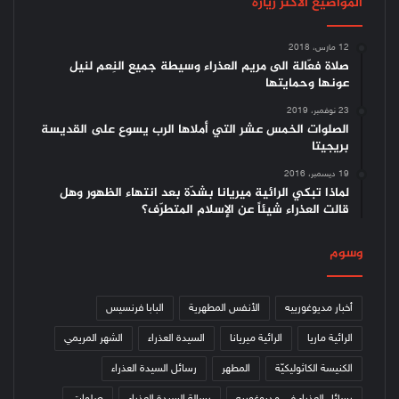
المواضيع الأكثر زيارة
12 مارس، 2018
صلاة فعّالة الى مريم العذراء وسيطة جميع النِعم لنيل
عونها وحمايتها
23 نوفمبر، 2019
الصلوات الخمس عشر التي أملاها الرب يسوع على القديسة
بريجيتا
19 ديسمبر، 2016
لماذا تبكي الرائية ميريانا بشدّة بعد انتهاء الظهور وهل
قالت العذراء شيئاً عن الإسلام المتطرّف؟
وسوم
أخبار مديوغورييه
الأنفس المطهرية
البابا فرنسيس
الرائية ماريا
الرائية ميريانا
السيدة العذراء
الشهر المريمي
الكنيسة الكاثوليكيّة
المطهر
رسائل السيدة العذراء
رسائل العذراء في مديوغوريه
رسالة السيدة العذراء
صلوات