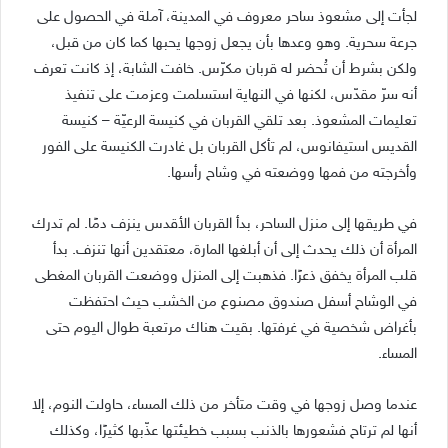
لجأت إلى مشعوذ ساحر معروف في المدينة، آملة في الحصول على
جرعة سحرية. وهو وعدها بأن يجعل زوجها يحبها كما كان من قبل،
ولكن بشرط أن تُحضر له قربان مكرّس. خافت الشابة، إذ كانت تعرف
أنه سرّ مقدّس، لكنها في النهاية استسلمت وعزمت على تنفيذ
تعليمات المشعوذ. بعد تلقي القربان في كنيسة الرعيّة – كنيسة
القديس استيفانوس، لم تأكل القربان بل غادرت الكنيسة على الفور
وأخرجته من فمها ووضعته في وشاح رأسها.
في طريقها إلى منزل الساحر، بدأ القربان الأقدس ينزف دمًا. لم تدرك
المرأة أن ذلك يحدث إلى أن أبلغها المارة، معتقدين أنها تنزف. بدأ
قلب المرأة يخفق ذعرًا. فذهبت إلى المنزل ووضعت القربان المغطى
في الوشاح أسفل صندوق مصنوع من الخشب حيث احتفظت
بأغراض شخصية في غرفتها. بقيت هناك مرتعبة طوال اليوم حتى
المساء.
عندما وصل زوجها في وقت متأخر من ذلك المساء، حاولت النوم، إلا
أنها لم ترتاح فشعورها بالذنب بسبب خطيئتها عذّبها كثيرًا، وكذلك