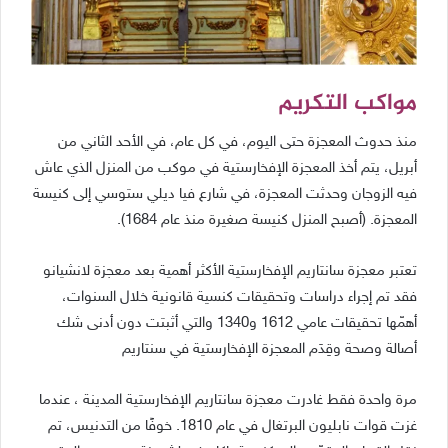
مواكب التكريم
منذ حدوث المعجزة حتى اليوم، في كل عام، في الأحد الثاني من
أبريل، يتم أخذ المعجزة الإفخارستية في موكب من المنزل الذي عاش
فيه الزوجان وحدثت المعجزة، في شارع فيا ديلي ستوسي إلى كنيسة
المعجزة. (أصبح المنزل كنيسة صغيرة منذ عام 1684).
تعتبر معجزة سانتاريم الإفخارستية الأكثر أهمية بعد معجزة لانشيانو
فقد تم إجراء دراسات وتحقيقات كنسية قانونية خلال السنوات،
أهمّها تحقيقات عامي 1612 و1340 والتي أثبتت دون أدنى شك
أصالة وصحة وقِدَم المعجزة الإفخارستية في سنتاريم
مرة واحدة فقط غادرت معجزة سانتاريم الإفخارستية المدينة ، عندما
غزت قوات نابليون البرتغال في عام 1810. خوفًا من التدنيس، تم