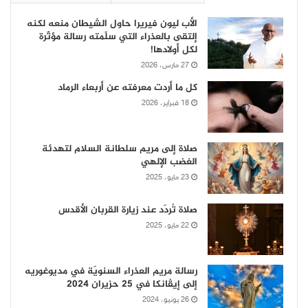
الأب ليون فيريرا حاول الشيطان منعه لكنه
إلتقى بالعذراء التي سلّمته رسالة مؤثّرة
لكل أولادها!
27 مارس، 2026
كل ما أردت معرفته عن أربعاء الرماد
18 فبراير، 2026
صلاة إلى مريم سلطانة السلام لتهدئة
الغضب الإلهي
23 مايو، 2025
صلاة تُردّد عند زيارة القربان الأقدس
22 مايو، 2025
رسالة مريم العذراء السنويّة في مديوغوريه
إلى إيڤانكا في 25 حزيران 2024
26 يونيو، 2024