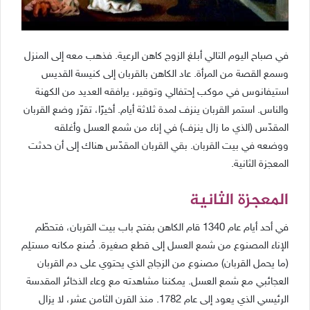
في صباح اليوم التالي أبلغ الزوج كاهن الرعية. فذهب معه إلى المنزل
وسمع القصة من المرأة. عاد الكاهن بالقربان إلى كنيسة القديس
استيفانوس في موكب إحتفالي وتوقير، يرافقه العديد من الكهنة
والناس. استمر القربان ينزف لمدة ثلاثة أيام. أخيرًا، تقرّر وضع القربان
المقدّس (الذي ما زال ينزف) في إناء من شمع العسل وأغلقه
ووضعه في بيت القربان. بقي القربان المقدّس هناك إلى أن حدثت
المعجزة الثانية.
المعجزة الثانية
في أحد أيام عام 1340 قام الكاهن بفتح باب بيت القربان، فتحطّم
الإناء المصنوع من شمع العسل إلى قطع صغيرة. صُنع مكانه مستلِم
(ما يحمل القربان) مصنوع من الزجاج الذي يحتوي على دم القربان
العجائبي مع شمع العسل. يمكننا مشاهدته مع وعاء الذخائر المقدسة
الرئيسي الذي يعود إلى عام 1782. منذ القرن الثامن عشر، لا يزال