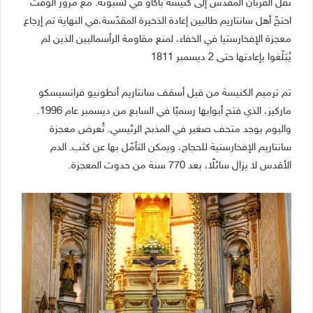
نقل القربان المقدّس إلى كنيسة باكاو في لشبونة. مع مرور الوقت
احتجّ أهل سانتاريم طالبين إعادة الذخيرة المقدّسة،في النهاية تم إرجاع
معجزة الإفخارستيا في الخفاء، لمنع مقاومة الرأسماليين الذين لم
يُبَلّغوا بإعادتها حتى 2 ديسمبر 1811
تم ترميم الكنيسة من قبل أسقف سانتاريم أنطونيو فرانسيسكو
ماركيز، الذي فتح أبوابها رسميًا في السابع من ديسمبر عام 1996.
واليوم يوجد متحف صغير في المذبح الرئيسي. تُعرض معجزة
سانتاريم الإفخارستية للحجاج، ويمكن التأمّل بها عن كثب. الدم
الأقدس لا يزال سائلًا، بعد 770 سنة من حدوث المعجزة.