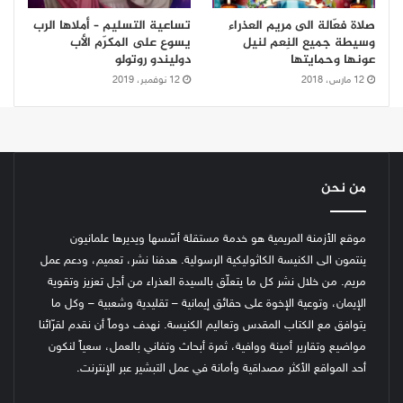
صلاة فعّالة الى مريم العذراء
تساعية التسليم – أملاها الرب
وسيطة جميع النِعم لنيل
يسوع على المكرّم الأب
عونها وحمايتها
دوليندو روتولو
12 مارس، 2018
12 نوفمبر، 2019
من نحن
موقع الأزمنة المريمية هو خدمة مستقلة أسّسها ويديرها علمانيون
ينتمون الى الكنيسة الكاثوليكية الرسولية. هدفنا نشر، تعميم، ودعم عمل
مريم. من خلال نشر كل ما يتعلّق بالسيدة العذراء من أجل تعزيز وتقوية
الإيمان، وتوعية الإخوة على حقائق إيمانية – تقليدية وشعبية – وكل ما
يتوافق مع الكتاب المقدس وتعاليم الكنيسة.
نهدف دوماً أن نقدم لقرّائنا
مواضيع وتقارير أمينة ووافية، ثمرة أبحاث وتفاني بالعمل، سعياً لنكون
أحد المواقع الأكثر مصداقية وأمانة في عمل التبشير عبر الإنترنت.