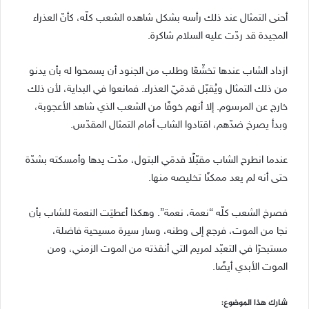
أحنى التمثال عند ذلك رأسه بشكل شاهده الشعب كلّه، كأنّ العذراء
المجيدة قد ردّت عليه السلام شاكرة.
ازداد الشاب عندها تخشّعًا وطلب من الجنود أن يسمحوا له بأن يدنو
من ذلك التمثال ويُقبّل قدمَيّ العذراء. فمانعوا في البداية، لأن ذلك
خارج عن المرسوم. إلا أنهم خوفًا من الشعب الذي شاهد الأعجوبة،
وبدأ يصرخ ضدّهم، اقتادوا الشاب أمام التمثال المقدّس.
عندما انطرح الشاب مقبّلًا قدمَي البتول، مدّت يدها وأمسكته بشدّة
حتى أنه لم يعد ممكنًا تخليصه منها.
فصرخ الشعب كلّه “نعمة، نعمة”. وهكذا أعطيَت النعمة للشاب بأن
نجا من الموت، فرجع إلى وطنه، وسار سيرة مسيحية فاضلة،
مستبحرًا في التعبّد لمريم التي أنقذته من الموت الزمني، ومن
الموت الأبدي أيضًا.
شارك هذا الموضوع: