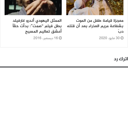
معجزة قيامة طفل من الموت
الممثل اليهودي أندرو غارفيلد
بشفاعة مريم العذراء بعد أن قتله
بطل فيلم “صمت”: بدأت حقّاً
دبّ
أعشق تعاليم المسيح
30 مايو، 2020
16 ديسمبر، 2016
اترك رد