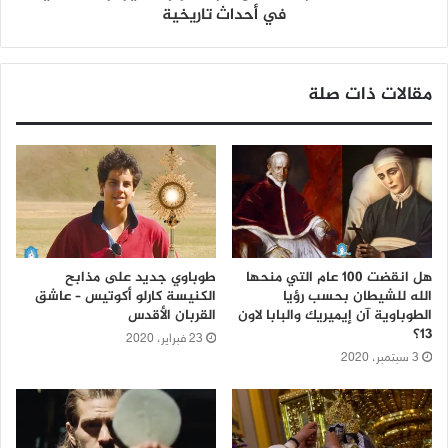
في أحداث تاريخية
مقالات ذات صلة
هل انقضت 100 عام التي منحها
طوباوي جديد على مذابح
الله للشيطان بحسب رؤيا
الكنيسة كارلو أكوتيس – عاشق
الطوباوية آن إيميريك والبابا لاون
القربان الأقدس
13؟
23 فبراير، 2020
3 سبتمبر، 2020