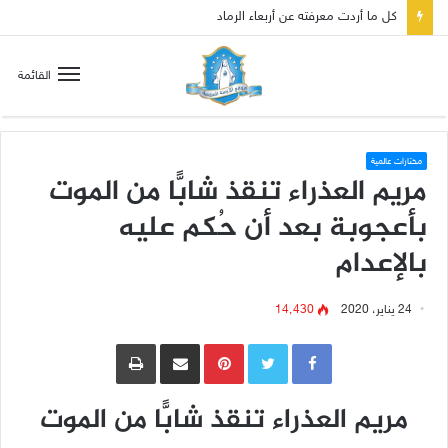
صلاة إلى مريم سلطانة السلام لتهدئة الغضب الإلهي
القائمة
مختارات عالمية
مريم العذراء تنقذ شابًّا من الموت
بأعجوبة بعد أن حُكم عليه
بالإعدام
24 يناير، 2020
14٬430
Pinterest
مشاركة عبر البريد
طباعة
مريم العذراء تنقذ شابًّا من الموت