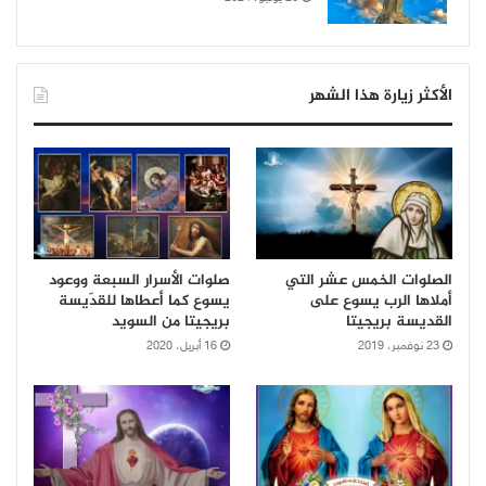
الأكثر زيارة هذا الشهر
الصلوات الخمس عشر التي
صلوات الأسرار السبعة ووعود
أملاها الرب يسوع على
يسوع كما أعطاها للقدّيسة
القديسة بريجيتا
بريجيتا من السويد
23 نوفمبر، 2019
16 أبريل، 2020