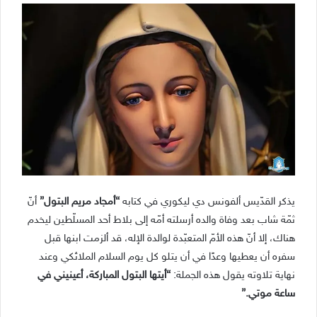
يذكر القدّيس ألفونس دي ليكوري في كتابه
“أمجاد مريم البتول”
أنّ
ثمّة شاب بعد وفاة والده أرسلته أمّه إلى بلاط أحد المسلّطين ليخدم
هناك، إلا أنّ هذه الأمّ المتعبّدة لوالدة الإله، قد ألزمت ابنها قبل
سفره أن يعطيها وعدًا في أن يتلو كل يوم السلام الملائكي وعند
نهاية تلاوته يقول هذه الجملة:
“أيتها البتول المباركة، أعينيني في
ساعة موتي.”