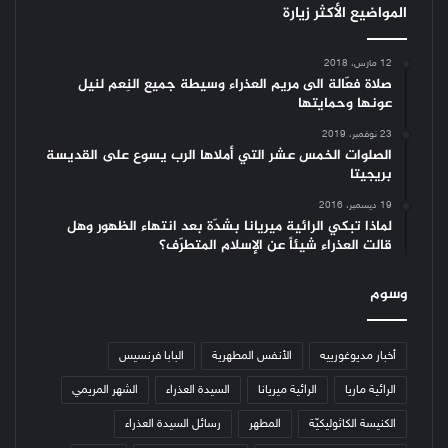
المواضيع الأكثر زيارة
12 مارس، 2018
صلاة فعّالة الى مريم العذراء وسيطة جميع النِعم لنيل
عونها وحمايتها
23 نوفمبر، 2019
الصلوات الخمس عشر التي أملاها الرب يسوع على القديسة
بريجيتا
19 ديسمبر، 2016
لماذا تبكي الرائية ميريانا بشدّة بعد انتهاء الظهور وهل
قالت العذراء شيئاً عن الإسلام المتطرّف؟
وسوم
أخبار مديوغورييه
الأنفس المطهرية
البابا فرنسيس
الرائية ماريا
الرائية ميريانا
السيدة العذراء
الشهر المريمي
الكنيسة الكاثوليكيّة
المطهر
رسائل السيدة العذراء