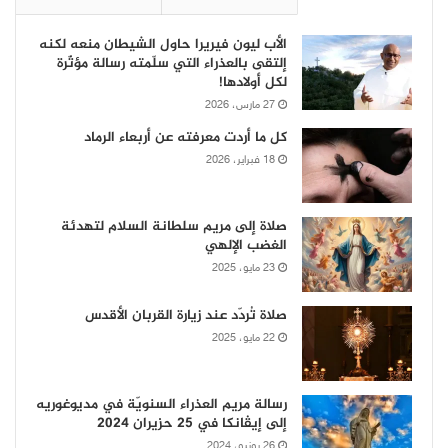
الأب ليون فيريرا حاول الشيطان منعه لكنه
إلتقى بالعذراء التي سلّمته رسالة مؤثّرة
لكل أولادها!
27 مارس، 2026
كل ما أردت معرفته عن أربعاء الرماد
18 فبراير، 2026
صلاة إلى مريم سلطانة السلام لتهدئة
الغضب الإلهي
23 مايو، 2025
صلاة تُردّد عند زيارة القربان الأقدس
22 مايو، 2025
رسالة مريم العذراء السنويّة في مديوغوريه
إلى إيڤانكا في 25 حزيران 2024
26 يونيو، 2024