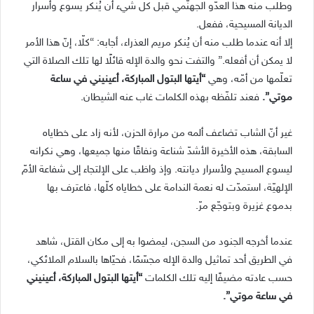
وطلب منه هذا العدّو الجهنّمي قبل كل شيء أن يُنكر يسوع وأسرار
الديانة المسيحية، ففعل.
إلا أنه عندما طلب منه أن يُنكر مريم العذراء، أجابه: “كلّا، إنّ هذا الأمر
لا يمكن أن أفعله.” والتفت نحو والدة الإله قائلًا لها تلك الصلاة التي
تعلّمها من أمّه، وهي
“أيتها البتول المباركة، أعينيني في ساعة
موتي”.
فعند تلفّظه بهذه الكلمات غاب عنه الشيطان.
غير أنّ الشاب تضاعف ألمه من مرارة الحزن، لأنه زاد على خطاياه
السابقة، هذه الأخيرة الأشدّ شناعة ونفاقًا منها جميعها، وهي نكرانه
ليسوع المسيح ولأسرار ديانته. وإذ واظب على الإلتجاء إلى شفاعة الأمّ
الإلهيّة، استمدّت له نعمة الندامة على خطاياه كلّها، فاعترف بها
بدموع غزيرة وبتوجّع مرّ.
عندما أخرجه الجنود من السجن، ليمضوا به إلى مكان القتل، شاهد
في الطريق أحد تماثيل والدة الإله مجسّمًا، فحيّاها بالسلام الملائكي،
حسب عادته مضيفًا إليه تلك الكلمات
“أيتها البتول المباركة، أعينيني
في ساعة موتي”.