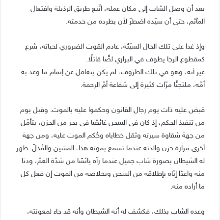
بعد أن وصل الشاب إلى مكان عمله، اتّبع طريق الرذيلة وافتعال
المآثم، حتى أن سيّده اضطرّ لأن يطرده من خدمته.
وإذ غدا على تلك الحال السيّئة، عادم القوت الضروري لحياته، شرع
كمقطوع الرجا يطوف في البراري لصًّا قاتلًا.
غير أنه، وهو في تلك الظروف، لم يكن يتغافل عن إتمام ما وعد به
أمّه، ملتجئًا مرّات كثيرة إلى شفاعة أمّ الرحمة.
قبض عليه ذات يوم رجال القانون وحكموا عليه بالموت. وقبل يوم
من تنفيذ الحكم، إذ كان في السجن غائصًا في بحر من الحزن، يتأمّل
من جهة شقاوة سيرته وثقل خطاياه وحُكم الموت عليه، ومن جهة
أخرى مرارة حزن والدته عندما تسمع بموته هذا، المشين والمُذلّ. ظهر
له الشيطان بصورة شاب جميل عندما رآه يائسًا من شدّة الغمّ، ودنا
منه واعدًا إيّاه بإطلاقه من السجن وبخلاصه من الموت إن فعل كل
ما أراده منه.
وعده الشاب بذلك، فكشف له أنه الشيطان وأنه قد جاء لمعونته،