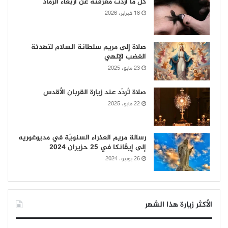
كل ما أردت معرفته عن أربعاء الرماد
18 فبراير، 2026
صلاة إلى مريم سلطانة السلام لتهدئة
الغضب الإلهي
23 مايو، 2025
صلاة تُردّد عند زيارة القربان الأقدس
22 مايو، 2025
رسالة مريم العذراء السنويّة في مديوغوريه
إلى إيڤانكا في 25 حزيران 2024
26 يونيو، 2024
الأكثر زيارة هذا الشهر