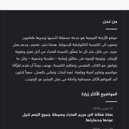
من نحن
موقع الأزمنة المريمية هو خدمة مستقلة أسّسها ويديرها علمانيون
ينتمون الى الكنيسة الكاثوليكية الرسولية. هدفنا نشر، تعميم، ودعم عمل
مريم. من خلال نشر كل ما يتعلّق بالسيدة العذراء من أجل تعزيز وتقوية
الإيمان، وتوعية الإخوة على حقائق إيمانية – تقليدية وشعبية – وكل ما
يتوافق مع الكتاب المقدس وتعاليم الكنيسة.
نهدف دوماً أن نقدم لقرّائنا
مواضيع وتقارير أمينة ووافية، ثمرة أبحاث وتفاني بالعمل، سعياً لنكون
أحد المواقع الأكثر مصداقية وأمانة في عمل التبشير عبر الإنترنت.
المواضيع الأكثر زيارة
12 مارس، 2018
صلاة فعّالة الى مريم العذراء وسيطة جميع النِعم لنيل
عونها وحمايتها