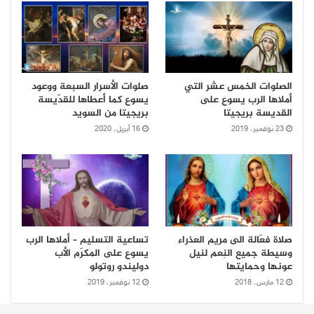
الصلوات الخمس عشر التي
صلوات الأسرار السبعة ووعود
أملاها الرب يسوع على
يسوع كما أعطاها للقدّيسة
القديسة بريجيتا
بريجيتا من السويد
23 نوفمبر، 2019
16 أبريل، 2020
صلاة فعّالة الى مريم العذراء
تساعية التسليم – أملاها الرب
وسيطة جميع النِعم لنيل
يسوع على المكرّم الأب
عونها وحمايتها
دوليندو روتولو
12 مارس، 2018
12 نوفمبر، 2019