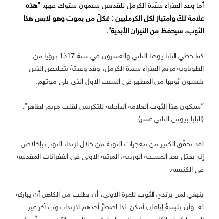
أما وعد العذراء سيّدة الكرمل للقديس سيمون ستوك فهو:
“هذه
علامة لكَ وامتياز لكل الكرمليين : فكلّ من يموت وهو لابس هذا
الثوب، سيحفظ من النيران الأبدية”.
كما حظيَ البابا يوحنا الثاني والعشرون في سنة 1317 برؤيا من
الطوباوية مريم العذراء سيدة الكرمل، وقد وعدتهُ بتخليص الذين
يلبسون ثوبها من المطهر في السبت الأول الذي يلي موتهم.
“سيكون هذا الثوب العلامة الداخلية للتكريس لقلب مريم الطاهر”.
(البابا بيوس الثاني عشر).
لقد تحقّق الكثير من معجزات التوبة من خلال ارتداء الثوب بإخلاص.
إنه يحتلّ بعد المسبحة الوردية، المرتبة الأولى في الغفرانات المقدسة
في الكنيسة.
ينبغي لمن يرتدي الثوب للمرة الأولى، أن يطلب من الكاهن أن يباركه
له، وأن يلبسهُ إياه إن أمكن. إذا اضطرَّ أحدهم لارتداء ثوب آخر غير