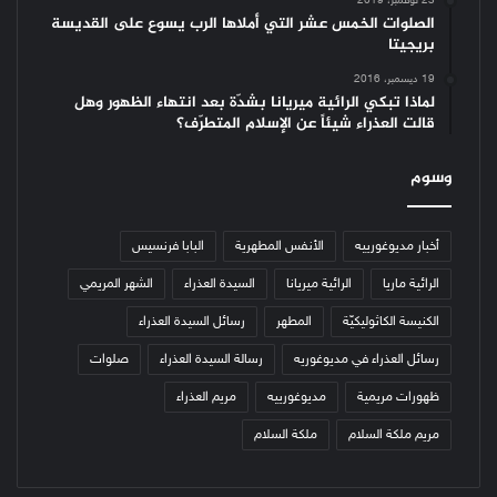
23 نوفمبر، 2019
الصلوات الخمس عشر التي أملاها الرب يسوع على القديسة
بريجيتا
19 ديسمبر، 2016
لماذا تبكي الرائية ميريانا بشدّة بعد انتهاء الظهور وهل
قالت العذراء شيئاً عن الإسلام المتطرّف؟
وسوم
أخبار مديوغورييه
الأنفس المطهرية
البابا فرنسيس
الرائية ماريا
الرائية ميريانا
السيدة العذراء
الشهر المريمي
الكنيسة الكاثوليكيّة
المطهر
رسائل السيدة العذراء
رسائل العذراء في مديوغوريه
رسالة السيدة العذراء
صلوات
ظهورات مريمية
مديوغورييه
مريم العذراء
مريم ملكة السلام
ملكة السلام