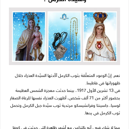
نعم. إنّ الوعود المتعلّقة بثوب الكرمل أكّدتها السيّدة العذراء خلال
ظهوراتها في فاطيما.
في 13 تشرين الأول 1917، بينما حدثت معجزة الشمس العظيمة
بحضور أكثر من 71 ألف شخص، أظهرت العذراء نفسها للرعاة الصغار
لوسيا، جاسينتا وفرانشيسكو مرتدية ثوب سيّدة جبل الكرمل وتحمل
ثوب الكرمل في يدها.
مما لا شك فيه ، أنه بالتزامن مع أشهر ظاهرة التي حدثت في كوفا