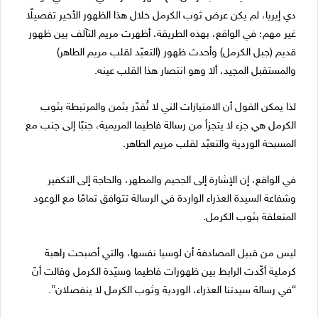
دي إيريا، لم يكن عرض ثوب الكرمل خلال هذا الظهور الأخير تفصيلًا
غير مهم؛ في الواقع، بهذه الطريقة، أظهرت مريم التآلف بين ظهور
قديم (جبل الكرمل) وأحدث ظهور (التعبّد لقلب مريم الطاهر)
والمستقبل المجيد، ألا وهو انتصار هذا القلب عينه.
لذا يمكن القول أن الامتيازات التي لا تُقدّر بثمن والمرتبطة بثوب
الكرمل هي جزء لا يتجزأ من رسالة فاطيما المريمية، جنبًا إلى جنب مع
المسبحة الوردية والتعبّد لقلب مريم الطاهر.
في الواقع، إن الإشارة إلى الجحيم والمطهر، والحاجة إلى التكفير
وشفاعة السيدة العذراء الواردة في الرسالة تتوافق تمامًا مع الوعود
المتعلقة بثوب الكرمل.
ليس من قبيل المصادفة أن لوسيا نفسها، والتي أصبحت راهبة
كرملية أكّدت الرابط بين ظهورات فاطيما وسيّدة الكرمل وقالت أنّ
“في رسالة سيدتنا العذراء، الوردية وثوب الكرمل لا ينفصلان”.