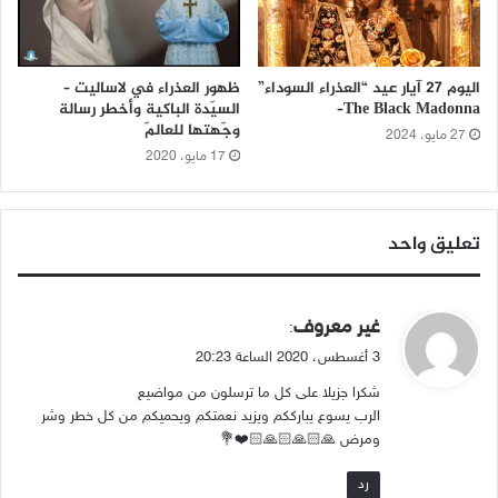
اليوم 27 آيار عيد “العذراء السوداء”
ظهور العذراء في لاساليت –
The Black Madonna–
السيّدة الباكية وأخطر رسالة
وجّهتها للعالمّ
27 مايو، 2024
17 مايو، 2020
تعليق واحد
ي
غير معروف
:
ق
3 أغسطس، 2020 الساعة 20:23
و
شكرا جزيلا على كل ما ترسلون من مواضيع
ل
الرب يسوع يبارككم ويزيد نعمتكم ويحميكم من كل خطر وشر
ومرض 🙏🏻🙏🏻🙏🏻❤️💐
رد