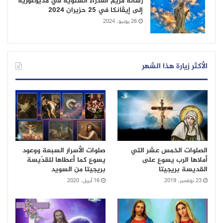
رسالة مريم العذراء السنويّة في مديوغوريه
إلى إيڤانكا في 25 حزيران 2024
26 يونيو، 2024
الأكثر زيارة هذا الشهر
الصلوات الخمس عشر التي
صلوات الأسرار السبعة ووعود
أملاها الرب يسوع على
يسوع كما أعطاها للقدّيسة
القديسة بريجيتا
بريجيتا من السويد
23 نوفمبر، 2019
16 أبريل، 2020