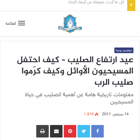
صلاة إلى مريم سلطانة السلام لتهدئة الغضب الإلهي
القائمة
مواضيع روحية
عيد ارتفاع الصليب – كيف احتفل
المسيحيون الأوائل وكيف كرّموا
صليب الرب
معلومات تاريخية هامة عن أهمية الصليب في حياة
المسيحيين
14 سبتمبر، 2017
1٬816
Pinterest
مشاركة عبر البريد
طباعة