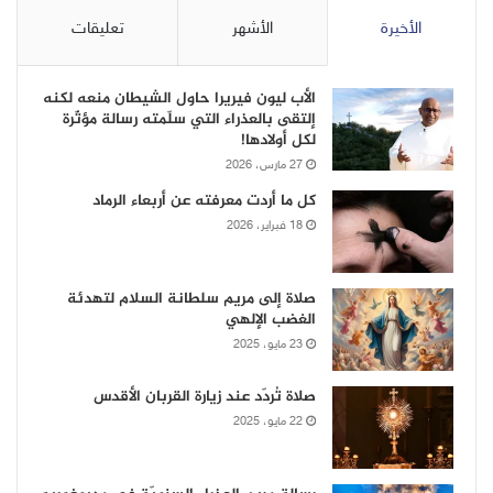
الأخيرة
الأشهر
تعليقات
الأب ليون فيريرا حاول الشيطان منعه لكنه
إلتقى بالعذراء التي سلّمته رسالة مؤثّرة
لكل أولادها!
27 مارس، 2026
كل ما أردت معرفته عن أربعاء الرماد
18 فبراير، 2026
صلاة إلى مريم سلطانة السلام لتهدئة
الغضب الإلهي
23 مايو، 2025
صلاة تُردّد عند زيارة القربان الأقدس
22 مايو، 2025