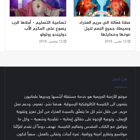
صلاة فعّالة الى مريم العذراء
تساعية التسليم – أملاها الرب
وسيطة جميع النِعم لنيل
يسوع على المكرّم الأب
عونها وحمايتها
دوليندو روتولو
12 مارس، 2018
12 نوفمبر، 2019
من نحن
موقع الأزمنة المريمية هو خدمة مستقلة أسّسها ويديرها علمانيون
ينتمون الى الكنيسة الكاثوليكية الرسولية. هدفنا نشر، تعميم، ودعم عمل
مريم. من خلال نشر كل ما يتعلّق بالسيدة العذراء من أجل تعزيز وتقوية
الإيمان، وتوعية الإخوة على حقائق إيمانية – تقليدية وشعبية – وكل ما
يتوافق مع الكتاب المقدس وتعاليم الكنيسة.
نهدف دوماً أن نقدم لقرّائنا
مواضيع وتقارير أمينة ووافية، ثمرة أبحاث وتفاني بالعمل، سعياً لنكون