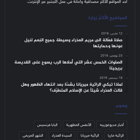
أحد المواقع الأكثر مصداقية وأمانة في عمل التبشير عبر الإنترنت.
المواضيع الأكثر زيارة
12 مارس، 2018
صلاة فعّالة الى مريم العذراء وسيطة جميع النِعم لنيل
عونها وحمايتها
23 نوفمبر، 2019
الصلوات الخمس عشر التي أملاها الرب يسوع على القديسة
بريجيتا
19 ديسمبر، 2016
لماذا تبكي الرائية ميريانا بشدّة بعد انتهاء الظهور وهل
قالت العذراء شيئاً عن الإسلام المتطرّف؟
وسوم
أخبار مديوغورييه
الأنفس المطهرية
البابا فرنسيس
الرائية ماريا
الرائية ميريانا
السيدة العذراء
الشهر المريمي