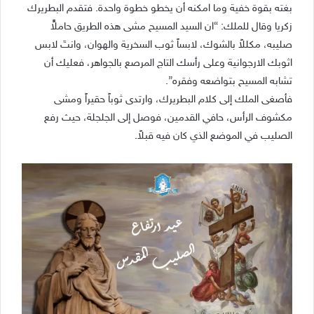
بغته بقوة خفية وما امكنه أن يخطو خطوة واحدة. فتقدم البطريرك
زكريا وقال للملك: “ان السيد المسيح مشى هذه الطريق حاملاًً
صليبه، مكللاً بالشوك، لابساً ثوب السخرية والهوان، وانتَ لابس
اثوبك الارجوانية وعلى رأسك التاج المرصع بالجواهر، فعليك أن
تشابه المسيح بتواضعه وفقره”.
فأصغى الملك إلى كلام البطريرك، وارتدى ثوباً حقيراً ومشى
مكشوف الرأس، حافي القدمين، فوصل إلى الجلجلة، حيث رفع
الصليب في الموضع الذي كان فيه قبلاً.