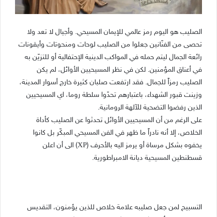
الصليب هو اليوم رمز عالمي للإيمان المسيحي. وأجيال لا تعد ولا
تحصى من الفنّانين جعلوا من الصليب لوحات ومنحوتات وأيقونات
رائعة الجمال ليتم حمله في المواكب الدينية الإحتفالية أو للتزيّن به
في أعناق المؤمنين. لكن في نظر المسيحيين الأوائل، لم يكن
الصليب رمزاً للجمال. فقد ارتفعت صلبان كثيرة خارج أسوار المدينة،
وزينت قبور الشهداء، باعتبارهم تحدّوا سلطة روما، اي المسيحيين
الذين رفضوا التضحية للآلهة الرومانية.
على الرغم من أن المسيحيين الأوائل تحدثوا عن الصليب كأداة
الخلاص، إلا أنه نادراً ما ظهر في الفن المسيحي المبكّر بل كانوا
يخفوه بشكل مرساة أو يرمز اليه بالأحرف (ΧΡ) الى أن اعلن
قسطنطين المسيحية ديانة الامبراطورية.
التسبيح لمن جعل صليبه علامة خلاص للذين يؤمنون، التقديس