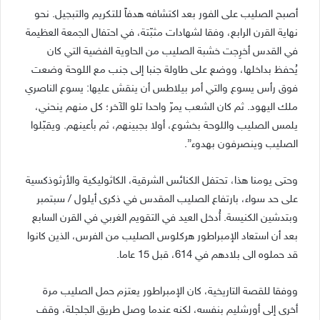
أصبح الصليب على الفور بعد اكتشافه هدفاً للتكريم والتبجيل. نحو
نهاية القرن الرابع، وفقا لشهادات مثبّتة، في احتفال الجمعة العظيمة
في القدس أخرِجت خشبة الصليب من الحاوية الفضية التي كان
يُحفظ بداخلها، ووضع على طاولة جنبا إلى جنب مع اللوحة وضعت
فوق رأس يسوع والتي أمر بيلاطس أن ينقش عليها: يسوع الناصري
ملك اليهود. ثم كان الشعب يمرّ واحدا تلو الآخر؛ كل منهم ينحني،
يلمس الصليب واللوحة بخشوع، أولا بجبينهم، ثم بأعينهم. ويقبّلوا
الصليب وينصرفون بهدوء”.
وحتى يومنا هذا، تحتفل الكنائس الشرقية، الكاثوليكية والأرثوذكسية
على حد سواء، بارتفاع الصليب المقدس في ذكرى أيلول / سبتمبر
وبتدشين الكنيسة. أُدخل العيد في التقويم الغربي في القرن السابع
بعد أن استعاد الإمبراطور هركلوس الصليب من الفرس، الذين كانوا
قد حملوه الى بلادهم في 614، قبل 15 عاما.
ووفقا للقصة التاريخية، كان الإمبراطور يعتزم حمل الصليب مرة
أخرى إلى أورشليم بنفسه، لكنه عندما وصل طريق الجلجلة، وقف