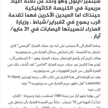
سبتمبر/ايلول وهو واحد من ثلاثة اعياد
مريمية في الكنيسة الكاثوليكية
حينذاك اما العيدين الآخرين فهما تقدمة
الرب يسوع في 2فبراير/شباط ، وزيارة
العذراء لنسيبتها اليصابات في 31 مايو/
آيار .
يمكننا النظر الى 8 سبتمبر على انه عيد ميلاد العذراء “الرسمي” الذي
تحتفل به الكنيسة . لكن لمتابعي رسائل العذراء في مديوغورييه
هناك تاريخ آخر وُضع للإحتفال بميلاد العذراء وهو – 5 اغسطس/آب ،
يُعتبر هذا التاريخ عيد ميلاد مريم العذراء “الخاص” لقد كُشف ذلك في
الفترة الأولى من تاريخ الظهورات في مديوغورييه .
وقد تم الإشارة الى هذا التاريخ في كتاب الأب رينيه لورنتين Fr René
Laurentin “هل تظهر مريم العذراء في مديوغورييه؟” وقد
كتب فيه:
“في نهاية شهر آيار من سنة 1984 استلمت يلينا وميريانا – اللتان
تحدّثتُ اليهما في 10 حزيران ، نداءاً من السيدة العذراء بأن يحتفل في