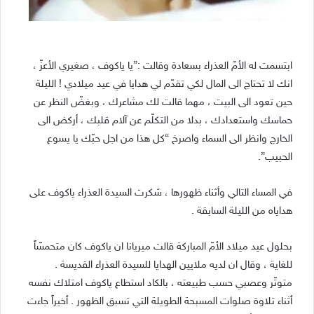
ابتسمت له الأمّ العذراء بسعادة وقالت :”يا ياكوف ، صغيري الأعزّ ،
انك لا تحتاج الى المال لكي تقدّم لي هدايا في عيد ميلادي ! الليلة
حين تعود الى البيت ، مهما قالت لك مشاعرك ، وبغضّ النظر عن
حماسك واستعدادك ، بدلا من التكلّم عن آلام قلبك ، أركض الى
الخارج وانظر الى السماء واصرخ “كل هذا من اجل حبّك يا يسوع
الحبيب”.
في المساء التالي وأثناء ظهورها ، شكرت السيدة العذراء ياكوف على
هداياه من الليلة السابقة .
بحلول عيد ميلاد الأمّ المباركة قالت ميريانا ان ياكوف كان متحمسّاً
للغاية ، وقال ان لديه ملايين الهدايا للسيدة العذراء القديسة .
متوتّر وعصبي حسب طبيعته ، بالكاد استطاع ياكوف امتلاك نفسه
أثناء تلاوة صلوات المسبحة الطويلة التي تسبق الظهور . أخيراً جاءت