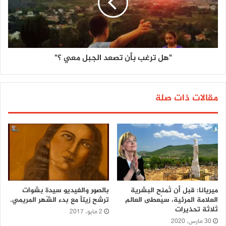
"هل ترغب بأن تصعد الجبل معي ؟"
مقالات ذات صلة
ميريانا: قبل أن تُمنح البشرية
بالصور والفيديو سيدة بشوات
العلامة المرئية، سيُعطى العالم
ترشح زيتاً مع بدء الشّهر المريمي.
ثلاثة تحذيرات
2 مايو، 2017
30 مارس، 2020