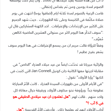
5 آب من هذه السنة بعيد ميلادها ال 2000 . وأن يتم ذلك بواسطة
الصوم لمدة يومين ومن ثم بقداس إحتفالي .
قامت الرعية بالصوم لمدة ثلاثة ايام (اضافوا يوما) انتهت في يوم
صلاة مكثّفة في الكنيسة وعلى تلة الظهورات . حيث شهد الجميع
على الكثير من الإرتدادات والإعترافات . احد الكهنة المشاركين قال لي
:”سوف اتذكّر هذا اليوم اكثر من سنواتي العشرين الماضية ككاهن
مُعرِّف.”
وفقاً للرؤاة قالت مريم ان من يسمع الإعترافات في هذا اليوم سوف
يشعر بفرح عظيم !
والرائية ميريانا قد تحدّثت ايضاً عن عيد ميلاد العذراء “الخاص” في
مقابلة اجرتها معها الكاتبة جان كونيل Jan Connell التي كتبت في
كتابها “رؤيا الأولاد” تقول :
“في الأيام الأولى من ظهورات السيدة العذراء ، كانت الأمّ المباركة
عطوفة جداً ورؤوفة نحو مخاوف الأولاد ورقيقة حيال معاناة كل
واحد منهم . قالت لهم :
“هل تعلمون ان عيد ميلادي الحقيقي هو
في 5 آب ؟”
أجاب الأولاد انهم لم يعلموا ذلك . فأردفت الأمّ القديسة
:”هل