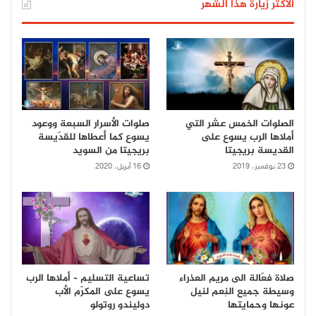
الأكثر زيارة هذا الشهر
الصلوات الخمس عشر التي
صلوات الأسرار السبعة ووعود
أملاها الرب يسوع على
يسوع كما أعطاها للقدّيسة
القديسة بريجيتا
بريجيتا من السويد
23 نوفمبر، 2019
16 أبريل، 2020
صلاة فعّالة الى مريم العذراء
تساعية التسليم – أملاها الرب
وسيطة جميع النِعم لنيل
يسوع على المكرّم الأب
عونها وحمايتها
دوليندو روتولو