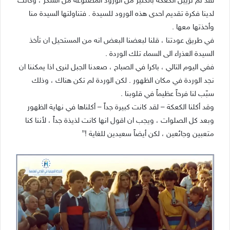
لقد تم تزيين الكعكة بالكثير من الورود المصنوعة من السكر ، وكانت
لدينا فكرة تقديم احدى هذه الورود للسيدة . فتناولتها السيدة منا
وأخذتها معها .
في طريق عودتنا ، قلنا لبعضنا البعض انه من المستحيل ان تأخذ
السيدة العذراء الى السماء تلك الوردة .
ففي اليوم التالي ، باكرا في الصباح ، صعدنا الجبل لنرى اذا يمكننا ان
نجد الوردة في مكان الظهور . لكن الوردة لم تكن هناك ، وذلك
سبّب لنا فرحاً عظيماً في قلوبنا .
وقد أكلنا الكعكة – لقد كانت كبيرة جداً – أكلناها في نهاية الظهور
وبعد كل الصلوات ، ويجب ان اقول انها كانت لذيذة جداً ، لأننا كنا
متعبين وجائعين ، لكن أيضاً سعيدين للغاية !”