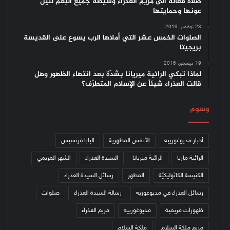
صلاة فعّالة الى مريم العذراء وسيطة جميع النِعم لنيل
عونها وحمايتها
23 نوفمبر، 2019
الصلوات الخمس عشر التي أملاها الرب يسوع على القديسة
بريجيتا
19 ديسمبر، 2016
لماذا تبكي الرائية ميريانا بشدّة بعد انتهاء الظهور وهل
قالت العذراء شيئاً عن الإسلام المتطرّف؟
وسوم
أخبار مديوغورييه
الأنفس المطهرية
البابا فرنسيس
الرائية ماريا
الرائية ميريانا
السيدة العذراء
الشهر المريمي
الكنيسة الكاثوليكيّة
المطهر
رسائل السيدة العذراء
رسائل العذراء في مديوغوريه
رسالة السيدة العذراء
صلوات
ظهورات مريمية
مديوغورييه
مريم العذراء
مريم ملكة السلام
ملكة السلام