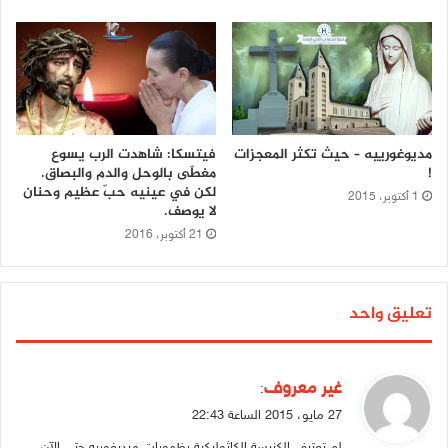
فيتسكا: شاهدت الرب يسوع
مديوغورييه – حيث تكثر المعجزات
مغطّى بالوحل والدم والبصاق.
!
لكن في عينيه حبّ عظيم وحنان
1 أكتوبر، 2015
لا يوصف.
21 أكتوبر، 2016
تعليق واحد
ي
غير معروف
:
ق
27 مايو، 2015 الساعة 22:43
و