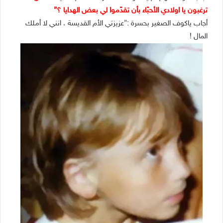
ترغبون يا اولادي الأحبّاء بأن تقدّموا لي بعض الهدايا ؟”
أجاب ياكوف الصغير بحسرة :”عزيزتي الأم القديسة ، انني لا أملك
المال !