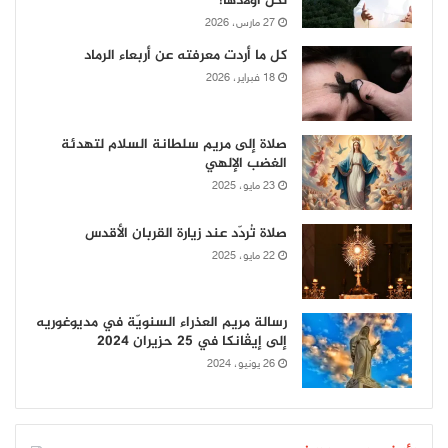
لكل أولادها!
27 مارس، 2026
كل ما أردت معرفته عن أربعاء الرماد
18 فبراير، 2026
صلاة إلى مريم سلطانة السلام لتهدئة
الغضب الإلهي
23 مايو، 2025
صلاة تُردّد عند زيارة القربان الأقدس
22 مايو، 2025
رسالة مريم العذراء السنويّة في مديوغوريه
إلى إيڤانكا في 25 حزيران 2024
26 يونيو، 2024