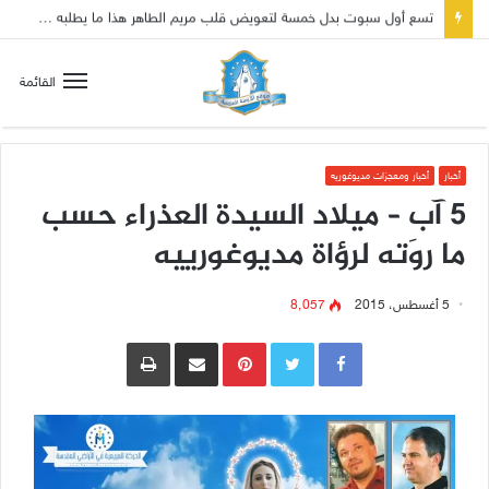
تسع أول سبوت بدل خمسة لتعويض قلب مريم الطاهر هذا ما يطلبه يسوع!
القائمة
أخبار
أخبار ومعجزات مديوغوريه
5 آب – ميلاد السيدة العذراء حسب
ما روَته لرؤاة مديوغورييه
5 أغسطس، 2015
8٬057
Pinterest
مشاركة عبر البريد
طباعة