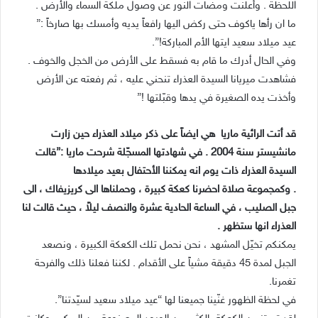
اللحظة . وأعلنت ومضات النور عن وصول ملكة السماء والأرض .
ما ان رأها ياكوف حتى ركض اليها رافعاً يديه وأمسك بها صارخاً :”
عيد ميلاد سعيد ايتها الأم المباركة!”.
وفي الحال أدرك ما قام به فسقط على الأرض من الخجل والخوف .
فشاهدت ميريانا السيدة العذراء تنحني عليه ، ثم رفعته عن الأرض
وأخذت يده الصغيرة في يدها وقبّلتها !”
قد أتت الرائية ماريا هي ايضاً على ذكر ميلاد العذراء حين زارت
مانشيستر سنة 2004 . في شهادتها المسجّلة شرحت ماريا :”قالت
السيدة العذراء ذات يوم انه يمكننا الأحتفال بعيد ميلادها
. وكمجموعة صلاة احضرنا كعكة كبيرة ، وحملناها الى كريزيفاك ، الى
جبل الصليب ، في الساعة الحادية عشرة والنصف ليلاً ، حيث قالت لنا
العذراء انها ستظهر .
يمكنكم تخيّل المشهد ، نحن نحمل تلك الكعكة الكبيرة ، ونصعد
الجبل لمدة 45 دقيقة مشياً على الأقدام . لكننا فعلنا ذلك والفرحة
تغمرنا.
في لحظة الظهور غنّينا جميعنا لها “عيد ميلاد سعيد لسيّدتنا”.