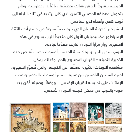
القريب، معترفاً للكاهن هناك بخطيئته ، تائباً عن غطرسته. وقام
بتحويل معطفه المخملي الثمين الذي كان يرتديه في تلك الليلة الى
ثوب كاهن وأهداه لدير ستامس.
انتشر خبر أعجوبة القربان الذي ينزف دماً بسرعة في جميع أنحاء الأمّة.
الإمبراطور مكسيميليان الأول كان متعبّداً للرب يسوع في هذه
المعجزة، وزار مراراً القربان النازف مقدّماً عبادته.
اليوم، يمكن للمرء زيارة كنيسة القديس أوسوالد، حيث تُعرض هذه
الذخيرة الثمينة – القربان المصبوغ بالدم. وكذلك يمكن
مشاهدة اللوحات الكثيرة المعلّقة في الكنيسة والتي تُصوّر الأعجوبة.
لفترة السنتين الباقيتين من عمره، استمر أوسوالد بالتكفير وتقديم
الإماتات على تدنيسه للقربان الإقدس. . ووفقاً لوصيّته دُفن بعد
موته بالقرب من مدخل كنيسة القربان الأقدس.