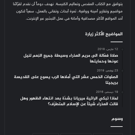
يتوافق مع الكتاب المقدس وتعاليم الكنيسة.
نهدف دوماً أن نقدم لقرّائنا
مواضيع وتقارير أمينة ووافية، ثمرة أبحاث وتفاني بالعمل، سعياً لنكون
أحد المواقع الأكثر مصداقية وأمانة في عمل التبشير عبر الإنترنت.
المواضيع الأكثر زيارة
12 مارس، 2018
صلاة فعّالة الى مريم العذراء وسيطة جميع النِعم لنيل
عونها وحمايتها
23 نوفمبر، 2019
الصلوات الخمس عشر التي أملاها الرب يسوع على القديسة
بريجيتا
19 ديسمبر، 2016
لماذا تبكي الرائية ميريانا بشدّة بعد انتهاء الظهور وهل
قالت العذراء شيئاً عن الإسلام المتطرّف؟
وسوم