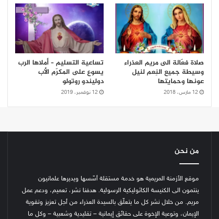
صلاة فعّالة الى مريم العذراء
تساعية التسليم – أملاها الرب
وسيطة جميع النِعم لنيل
يسوع على المكرّم الأب
عونها وحمايتها
دوليندو روتولو
12 مارس، 2018
12 نوفمبر، 2019
من نحن
موقع الأزمنة المريمية هو خدمة مستقلة أسّسها ويديرها علمانيون
ينتمون الى الكنيسة الكاثوليكية الرسولية. هدفنا نشر، تعميم، ودعم عمل
مريم. من خلال نشر كل ما يتعلّق بالسيدة العذراء من أجل تعزيز وتقوية
الإيمان، وتوعية الإخوة على حقائق إيمانية – تقليدية وشعبية – وكل ما