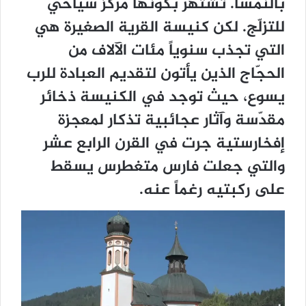
بالنمسا. تشتهر بكونها مركز سياحي
للتزلّج. لكن كنيسة القرية الصغيرة هي
التي تجذب سنوياً مئات الآلاف من
الحجّاج الذين يأتون لتقديم العبادة للرب
يسوع، حيث توجد في الكنيسة ذخائر
مقدّسة وآثار عجائبية تذكار لمعجزة
إفخارستية جرت في القرن الرابع عشر
والتي جعلت فارس متغطرس يسقط
على ركبتيه رغماً عنه.