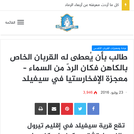
صلاة إلى مريم سلطانة السلام لتهدئة الغضب الإلهي
القائمة
عبادة ومعجزات القربان الأقدس
طالب بأن يُعطى له القربان الخاص
بالكاهن فكان الردّ من السماء –
معجزة الإفخارستيا في سيفيلد
23 يوليو، 2016
3٬946
Pinterest
مشاركة عبر البريد
طباعة
تقع قرية سيفيلد في إقليم تيرول