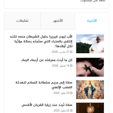
تابعنا على فيسبوك
الأخيرة
الأشهر
تعليقات
الأب ليون فيريرا حاول الشيطان منعه لكنه
إلتقى بالعذراء التي سلّمته رسالة مؤثّرة
لكل أولادها!
27 مارس، 2026
كل ما أردت معرفته عن أربعاء الرماد
18 فبراير، 2026
صلاة إلى مريم سلطانة السلام لتهدئة
الغضب الإلهي
23 مايو، 2025
صلاة تُردّد عند زيارة القربان الأقدس
22 مايو، 2025