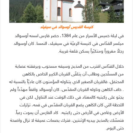
كنيسة القديس أوسوالد في سيفيلد
في ليلة خميس الأسرار من عام 1384، حضر فارس اسمه أوسوالد
ميلسر القدّاس في كنيسة الرعيّة في سيفيلد، النمسا. كان أوسوالد
رجلاً مغروراً ومتكبّراً يسكن قلعة قريبة.
خلال القدّاس اقترب من المذبح وسيفه مسحوب وبرفقته عصابة
من المسلّحين وطالب أن يتلقّى القربان الكبير الخاص بالكاهن
المحتفل، فالقربان الصغير الذي يتناوله المؤمنون كان عاديّاً بالنسبة له
. خاف الكاهن وناوله القربان المقدّس، كان أوسوالد واقفاً مهدّداً ولم
يجثو على ركبتيه كالمعتاد في ذلك الوقت عند التناول. لكن في
اللحظة التي كان الكاهن يضع القربان المقدّس في فمه، تزلزلت
الأرض وغاص في الأرض حتى ركبتيه. كاد الفارس أن يموت رعباً.
فتمسّك بالمذبح بيديه الإثنتين، فترك بصمات عميقة لا تزال واضحة
حتى اليوم.