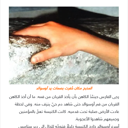
المذبح مكان حُفرت بصمات يد أوسوالد
رجى الفارس حينئذَ الكاهن بأن يأخذ القربان من فمه. ما أن أخذ الكاهن
القربان من فم أوسوالد حتى شاهد دم حيّ ينزف منه. وفي لحظة
عادت الأرض صلبة تحت قدميه. كانت الكنيسة تعجّ بالمؤمنين
وجميعهم شاهدوا الأعجوبة.
أسرع أوسوالد خارج الكنيسة ذليلاً فتوجّه للحال الى دير ستامس