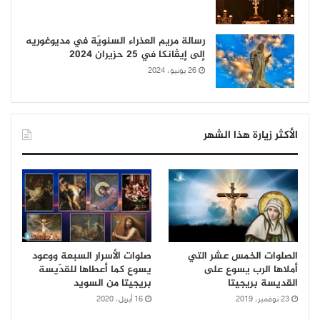
رسالة مريم العذراء السنويّة في مديوغوريه
إلى إيڤانكا في 25 حزيران 2024
26 يونيو، 2024
الأكثر زيارة هذا الشهر
الصلوات الخمس عشر التي
صلوات الأسرار السبعة ووعود
أملاها الرب يسوع على
يسوع كما أعطاها للقدّيسة
القديسة بريجيتا
بريجيتا من السويد
23 نوفمبر، 2019
16 أبريل، 2020