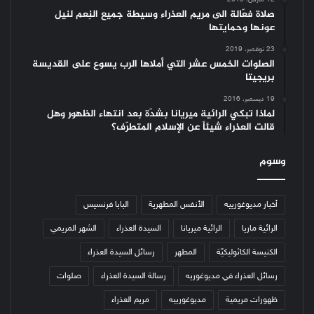
صلاة فعّالة الى مريم العذراء وسيطة جميع النِعم لنيل
عونها وحمايتها
23 نوفمبر، 2019
الصلوات الخمس عشر التي أملاها الرب يسوع على القديسة
بريجيتا
19 ديسمبر، 2016
لماذا تبكي الرائية ميريانا بشدّة بعد انتهاء الظهور وهل
قالت العذراء شيئاً عن الإسلام المتطرّف؟
وسوم
أخبار مديوغورييه
الأنفس المطهرية
البابا فرنسيس
الرائية ماريا
الرائية ميريانا
السيدة العذراء
الشهر المريمي
الكنيسة الكاثوليكيّة
المطهر
رسائل السيدة العذراء
رسائل العذراء في مديوغوريه
رسالة السيدة العذراء
صلوات
ظهورات مريمية
مديوغورييه
مريم العذراء