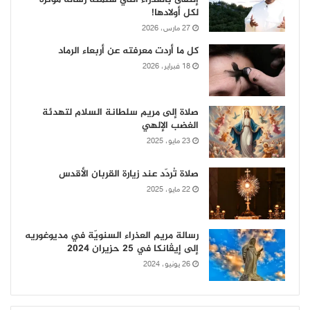
لكل أولادها!
27 مارس، 2026
كل ما أردت معرفته عن أربعاء الرماد
18 فبراير، 2026
صلاة إلى مريم سلطانة السلام لتهدئة
الغضب الإلهي
23 مايو، 2025
صلاة تُردّد عند زيارة القربان الأقدس
22 مايو، 2025
رسالة مريم العذراء السنويّة في مديوغوريه
إلى إيڤانكا في 25 حزيران 2024
26 يونيو، 2024