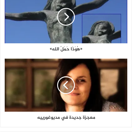
«هُوَذَا حَمَلُ الله»
معجزة جديدة في مديوغورييه