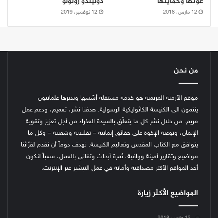
عونها وحمايتها
دوليندو روتولو
12 مارس، 2018
12 نوفمبر، 2019
من نحن
موقع الأزمنة المريمية هو خدمة مستقلة أسّسها ويديرها علمانيون
ينتمون الى الكنيسة الكاثوليكية الرسولية. هدفنا نشر، تعميم، ودعم عمل
مريم. من خلال نشر كل ما يتعلّق بالسيدة العذراء من أجل تعزيز وتقوية
الإيمان، وتوعية الإخوة على حقائق إيمانية – تقليدية وشعبية – وكل ما
يتوافق مع الكتاب المقدس وتعاليم الكنيسة.
نهدف دوماً أن نقدم لقرّائنا
مواضيع وتقارير أمينة ووافية، ثمرة أبحاث وتفاني بالعمل، سعياً لنكون
أحد المواقع الأكثر مصداقية وأمانة في عمل التبشير عبر الإنترنت.
المواضيع الأكثر زيارة
12 مارس، 2018