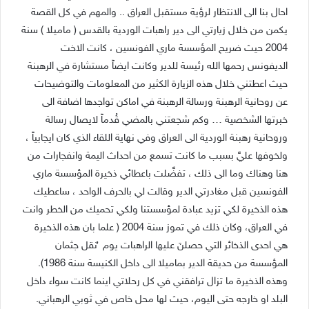
احال بنا الى الانتظار لرؤية مستقبل العراق .. والمهم في كل القصة
يكمن من خلال زيارتي الى دير راهبات الوردية بالقدس ( ماميلا ) سنة
2004 حيث ضريح المؤسسة ماري الفونسين ، كانت الاخت
الديفونس رحمها الله رئيسة للدير وكانت ايضاً مستشارة في الرهبنة
حيث اعطتني خلال هذه الزيارة الكثير من المعلومات والتوضيحات
عن روحانية الرهبنة ورسالة الرهبنة في اماكن تواجدها اضافة الى
خبرتها الشخصية … وكم شجعتني بالمضي قُدماً لايصال رسالة
وروحانية رهبنة الوردية الى العراق وفي نهاية اللقاء الذي كان ايجابياً ،
ولخوفها عليَّ بسبب ما كانت تسمع من احداث اليمة وانفجارات من
هنا وهناك وما الى ذلك ، تفضَّلت باعطائي ذخيرة المؤسسة ماري
الفونسين قبل مغادرتي الدير وقالت لي بالحرف الواحد ، ساعطيك
هذه الذخيرة لكي تزيد عبادة لمؤسستنا ولكي تحميك من الخطر وانت
في العراق، وكان ذلك في تموز سنة 2004 ( علما بان هذه الذخيرة
هي احدى الذخائر التي حصلنَ عليها الراهبات يوم ُنقل جثمان
المؤسسة من حديقة الدير بماميلا الى داخل الكنيسة سنة 1986).
وهذه الذخيرة ما تزال ترافقني في كل رحلاتي اينما كانت سواء داخل
البلد او خارجه حتى اليوم، حيث لها محل خاص في ثوبي الرهباني.