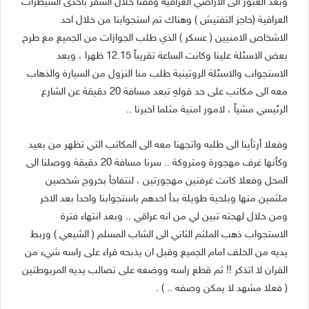
وبعد العبور الى الاراضي العراقية وقفنا خلال السفر باحدى السيطرات
العراقية (حاجز التفتيش ) وهناك تم استجوابنا من خلال احد
الاشخاص الامنيين ( عسكر ) الذي طلب الجوازات من الجميع مع طرح
بعض الاسئلة علينا وكانت الساعة تقريباً 12.15 ظهرا ، وبعد
الاستجواب والاسئلة الروتينية طلب منا النزول من السيارة والذهاب
معه الى مكاتب على حد قولهِ تبعد مسافة 20 دقيقة عن الشارع
الرئيسي مشياً ، لامور امنية مثلما اخبرنا ..
وفعلا أرتأينا الى طلبه واتجهنا معه الى المكاتب التي تظهر من بعيد
وكأنها غرف مهجورة ومتروكة .. سرنا مسافة 20 دقيقة ووصلنا الى
المحل وفعلا كانت غرفتين مهجورتين ، لنتفاجأ بخروج شخصين
ملثمين منها وبلحية طويلة بدأ احدهم باستجوابنا واحدا بعد الاخر
ومن خلال لهجته تبين لي من انه عراقي .. وبعد انتهاء فترة
الاستجواب ذهب الملثم الثاني الى الشاب المسلم ( الشيعي ) وربط
يديه من الخلف امام الجميع وقبل ان يذبحه قراء على راسه شيء من
القران لا اتذكر !! ثم قطع راسه ووضعه على تصالب يديه المربوطتين
( فعلا مشهد لا يمكن وصفه .. ) .