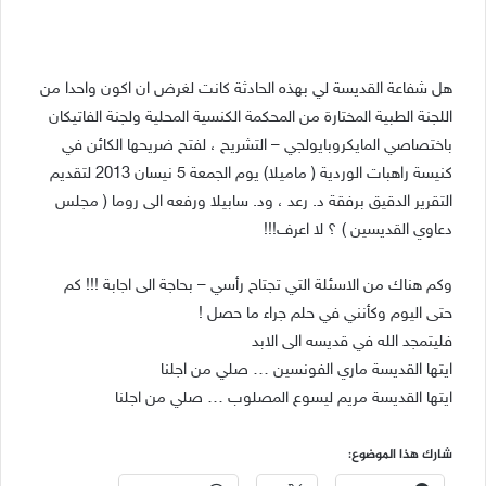
هل شفاعة القديسة لي بهذه الحادثة كانت لغرض ان اكون واحدا من
اللجنة الطبية المختارة من المحكمة الكنسية المحلية ولجنة الفاتيكان
باختصاصي المايكروبايولجي – التشريح ، لفتح ضريحها الكائن في
كنيسة راهبات الوردية ( ماميلا) يوم الجمعة 5 نيسان 2013 لتقديم
التقرير الدقيق برفقة د. رعد ، ود. سابيلا ورفعه الى روما ( مجلس
دعاوي القديسين ) ؟ لا اعرف!!!
وكم هناك من الاسئلة التي تجتاح رأسي – بحاجة الى اجابة !!! كم
حتى اليوم وكأنني في حلم جراء ما حصل !
فليتمجد الله في قديسه الى الابد
ايتها القديسة ماري الفونسين … صلي من اجلنا
ايتها القديسة مريم ليسوع المصلوب … صلي من اجلنا
شارك هذا الموضوع: