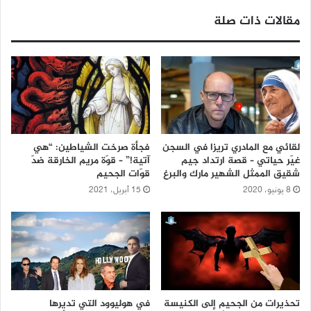
مقالات ذات صلة
لقائي مع المادري تريزا في السجن
فجأة صرخت الشياطين: “هي
غيّر حياتي – قصة ارتداد جيم
آتية!” – قوّة مريم الخارقة ضدّ
شقيق الممثل الشهير مارك والبرغ
قوّات الجحيم
8 يونيو، 2020
15 أبريل، 2021
تحذيرات من الجحيم إلى الكنيسة
في هوليوود التي تديرها