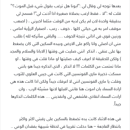
بعدها توجه لي وقال لي :”ابونا هل ترغب بقول شيء قبل الموت؟”
قلت له :”لا ، فقط ارغب بصلاة صغيرة اذا أذنت لي”! فسمح لي
بدقيقة واحدة لان لم يكن لديه من الوقت مثلما اخبرني ، ( اصعب
موقف امر به في حياتي كلها ، خوف ، رعب ، اصفرار الرؤية امامي ،
ورنين قوي في اذاني نتيجة الخوف …. والباقي سأتركه لله ) طلب
مني ان اصلي وانا راكع على الارض وبيده السكين التي كان يضغط
بها على عنقي ، اتذكر انني صليت في وقتها ( الابانا والسلام والمجد
) ولكن للحقيقة لا اعرف كيف صليتها او ماذا قلت في وقتها ، او
ماذا تمتمت من الكلمات !!! لا اتذكر ، الذي اتذكره جيدا هو بانني
مسكت ذخيرة ماري الفونسين التي كانت في جيبي العلوي للثوب
وقلت يا ماري الفونسين انني لا اعرفك جيداً ولكن اذا كانت هذه هي
ارادة السماء بان اموت هنا فانني اقبلها لانها مشيئة الرب ، وان
ارادت السماء انقاذي فاشفعي لي وانقذيني … هذه الكلمات اتذكرها
جيداً.
في هذه الاثناء كانت يده تضغط بالسكين على رقبتي اكثر واكثر
بانتظار الفاجعة – هنا دخلت تقريبا في لحظة شبيهة بفقدان الوعي ..