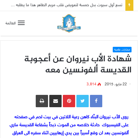
تسع أول سبوت بدل خمسة لتعويض قلب مريم الطاهر هذا ما يطلبه يسوع!
القائمة
مختارات عالمية
شهادة الأب نيروان عن أعجوبة
القديسة ألفونسين معه
22 مايو، 2015
3٬814
Pinterest
مشاركة عبر البريد
طباعة
روى الأب نيروان البنّاء كاهن رعية اللاتين في بيت لحم في صفحته
على الفيسبوك حادثة خلاصه من الموت ذبحاً بشفاعة القديسة ماري
ألفونسين بعد ان وقع أسيراً بين يدي إرهابيين اثناء سفره الى العراق