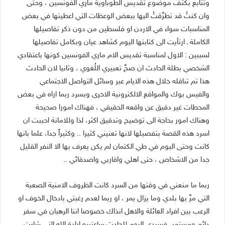
وتتابع بكثف موضوع تقديس الطوباوية ماري الفونسين ، وحتى
وان كنتُ قد تطرَّقتُ اليها ببعض الوعظات التي اعطيتها في بعض
المناسبات سواء في الاردن او فلسطين من دون ذكر تفاصيلها
الكاملة ـ ارتأيت الى كتابتها اليوم كشاهد عيان وبكامل تفاصيلها
لسببين : الاول لمناسبة تقديس الام ماري الفونسين كونها باعتقادي
الشخصي بطلة الحادث ان صحَّ تعبيري اللُغوي ، وثانيا لان الحادث
هذا تم تناقله خلال هذه الايام عبر وسائل التواصل الاجتماعي
والفيس بوك والمواقع الالكترونية الاخرى وبسرد ربما اراه في بعض
المحطات غير دقيق عن واقعه الحقيقي ، فهناك امورا صحيحة
وهناك امور بحاجة الى توضيح وتدقيق اكثر، لذا وللامانة احببت ان
اسرد هذه القصة بتفصيلها لانها تعنيني كثيرا .. وكثيراً جدا، علما بانها
كانت وحتى اليوم في طي الكتمان لم يكن يعرف بها الا النفر القليل
جدا من الاشخاص ، حتى اهلي واقاربي واصدقائي ..
ربما ما منعني في وقتها من السرد كانت الظروف الامنية الصعبة
التي مرَّ بها بلدي وما يزال يمر ، او ربما لعدم رغبتي بادخال الخوف او
الرعب بين افراد العائلة والاهل انذاك خصوصا اننا الرهبان في سفر
دائم ومستمر، فسردي اليوم للحادث ساعتبره ارادة الله التي شاءت