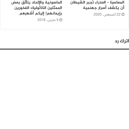
المعاصرة – العذراء تُجبر الشيطان
الماسونية والإلحاد يتألّق بعض
أن يكشف أسرار جهنمية
الممثّلين الكاثوليك الفخورين
بإيمانهم! إليكم أشهرهم
22 أغسطس، 2020
5 مارس، 2018
اترك رد