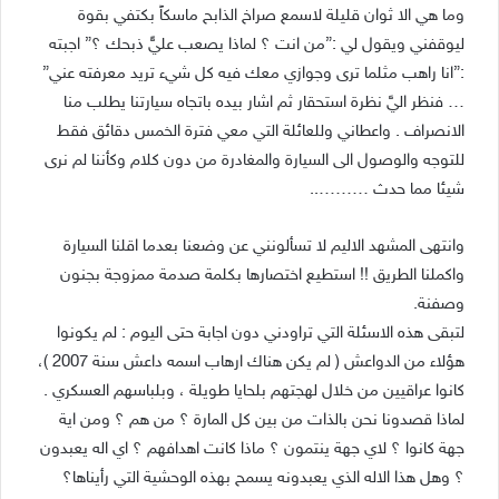
وما هي الا ثوان قليلة لاسمع صراخ الذابح ماسكاً بكتفي بقوة
ليوقفني ويقول لي :”من انت ؟ لماذا يصعب عليًّ ذبحك ؟” اجبته
:”انا راهب مثلما ترى وجوازي معك فيه كل شيء تريد معرفته عني”
… فنظر اليَّ نظرة استحقار ثم اشار بيده باتجاه سيارتنا يطلب منا
الانصراف . واعطاني وللعائلة التي معي فترة الخمس دقائق فقط
للتوجه والوصول الى السيارة والمغادرة من دون كلام وكأننا لم نرى
شيئا مما حدث ………..
وانتهى المشهد الاليم لا تسألونني عن وضعنا بعدما اقلنا السيارة
واكملنا الطريق !! استطيع اختصارها بكلمة صدمة ممزوجة بجنون
وصفنة.
لتبقى هذه الاسئلة التي تراودني دون اجابة حتى اليوم : لم يكونوا
هؤلاء من الدواعش ( لم يكن هناك ارهاب اسمه داعش سنة 2007 )،
كانوا عراقيين من خلال لهجتهم بلحايا طويلة ، وبلباسهم العسكري .
لماذا قصدونا نحن بالذات من بين كل المارة ؟ من هم ؟ ومن اية
جهة كانوا ؟ لاي جهة ينتمون ؟ ماذا كانت اهدافهم ؟ اي اله يعبدون
؟ وهل هذا الاله الذي يعبدونه يسمح بهذه الوحشية التي رأيناها؟