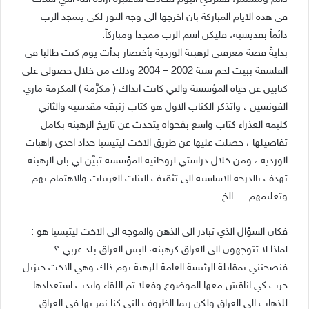
في هذه الايام المباركة بان اخرجها الى وجه النور لكي يتمجد الرب
دائماً بقديسيه، فليكن اسم الرب ممجدا ومباركاً.
بدايةً قصة معرفتي لرهبنة الوردية بأختصار بدأت يوم كنت طالبا في
الفلسفة ببيت لحم سنة 2002 – 2004 وذلك من خلال حصولي على
كتابين عن حياة المؤسسة والتي كانت انذاك ( مكرَّمة ) المكرمة ماري
الفونسين ، واتذكر الكتاب الاول هو كتاب زنبقة مقدسية والثاني
كليمة العذراء كتاب واسع بفحواه يتحدث عن تاريخ الرهبنة بكامل
تفاصيلها ، حصلت عليها عن طريق الاخت ليتيسيا حداد احدى راهبات
الوردية ، ومن خلال دراستي لروحانية المؤسسة تبيَّن لي بان الرهبنة
تهدف بالدرجة الاساسية الى تثقيف البنات العربيات والاهتمام بهم
وتعليمهم…. الخ .
فكان السؤال الذي تبادر الى الذهن والموجه الى الاخت ليتيسيا هو :
لماذا لا تتوجهون الى العراق كرهبنة، اليس العراق بلد عربي ؟
فنصحتني بمقابلة الرئيسة العامة للرهبة يوم ذاك وهي الاخت جيزيل
حرب كي اناقش معها الموضوع وفعلا تم اللقاء وابدت استعدادها
للذهاب الى العراق ولكن ربما الظروف التي كنا نمر بها في العراق