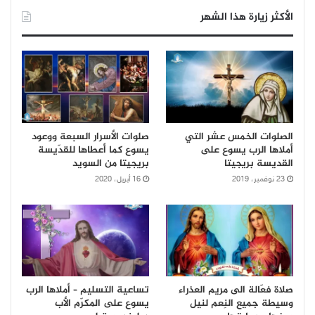
الأكثر زيارة هذا الشهر
الصلوات الخمس عشر التي
صلوات الأسرار السبعة ووعود
أملاها الرب يسوع على
يسوع كما أعطاها للقدّيسة
القديسة بريجيتا
بريجيتا من السويد
23 نوفمبر، 2019
16 أبريل، 2020
صلاة فعّالة الى مريم العذراء
تساعية التسليم – أملاها الرب
وسيطة جميع النِعم لنيل
يسوع على المكرّم الأب