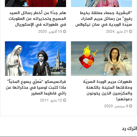
“البشرية جمعاء معلقة بخيط
هام جدًا! من أخطر رسائل السيد
رفيع” من رسائل مريم العذراء
المسيح وتحذيراته عن العقوبات
سيّدة الوردية في سان نيكولاس
في ظهوراته في الإسكوريال
21 مايو، 2024
15 أكتوبر، 2020
ظهورات مريم الوردة السريّة
فرانسيسكو “مُعزّي يسوع المخبّأ”
وعلاقتها المتينة بالكهنة
ماذا كتبت لوسيا في مذكراتها عن
والمكرّسين الذين يخونون
رائي فاطيما الصغير
دعوتهم!
12 مايو، 2017
9 سبتمبر، 2020
اترك رد