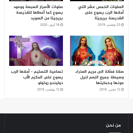
الصلوات الخمس عشر التي
صلوات الأسرار السبعة ووعود
أملاها الرب يسوع على
يسوع كما أعطاها للقدّيسة
القديسة بريجيتا
بريجيتا من السويد
23 نوفمبر، 2019
16 أبريل، 2020
صلاة فعّالة الى مريم العذراء
تساعية التسليم – أملاها الرب
وسيطة جميع النِعم لنيل
يسوع على المكرّم الأب
عونها وحمايتها
دوليندو روتولو
12 مارس، 2018
12 نوفمبر، 2019
من نحن