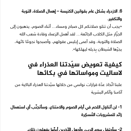
6. الازدراء بشكل عام بقوانين الكنيسة – إهمال الصلاة، التوبة
والتكفير.
«يجب أن تتلو صلاتكم كل صباح ومساء… أثناء الصوم، يذهبون إلى
الجزّار مثل الكلاب الجائعة… لقد أهمل الزعماء وقادة شعب الله
الصلاة والتوبة، وقد أعمى إبليس عقولهم، وأصبحوا نجومًا تائهة،
يجرّها الشيطان بِذيله ليهلكها».
كيفية تعويض سيّدتنا العذراء في
لاساليت ومواساتها في بكائها
علبنا اتّخاذ عدّة قرارات نواسي من خلالها سيّدتنا العذراء الباكية من
آثامنا وآثام البشرية
1- لن أتناول اللحم في أيام الصوم والامتناع، وسأتجنّب أي استعمال
زائد للمشروبات المُسكِرة
2- سأحتفل بيوم الرب، وأجعل الآخرين أيضًا يفعلون ذلك.