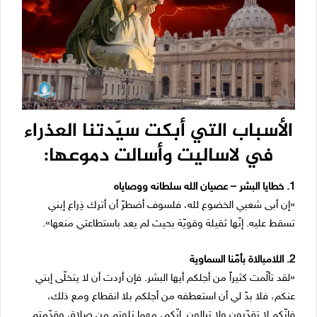
الأسباب التي أبكت سيّدتنا العذراء
في لاساليت وأسالت دموعها:
1. خطايا البشر – عصيان الله سلطانه ووصاياه
«إن أبى شعبي الخضوع لله، فلسوف أضطرّ أن أترك ذِراع إبني
تسقط عليه. إنّها ثقيلة وقويّة بحيث لم يعد باستطاعتي منعها».
2. اللامبالاة بأمّنا السماوية
«لقد تألّمت كثيراً من أجلكم أيها البشر. فإن أردت أن لا يتخلّى إبني
عنكم، فلا بدّ لي أن استعطفه من أجلكم بلا انقطاع ومع ذلك،
فانّكم لا تقدّرون ولا تبالون. إنّكم، مهما تلوتم من صلاة، وقدّمتم