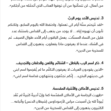
من أعمال، لن تتمكّنوا من أن توفوا العذاب الذي أتحمّله من أجلكم».
3. تدنيس الأحد يوم الربّ
«لقد مُنِحتم ستّة أيام كي تعملوا، واحتفظ الله باليوم السابع، ولكنكم
تأبون أن تهبوه إياه… لا يوجد من يذهب إلى القداس باستثناء عدد
قليل من النساء المسنّات. يعمل الباقون أيام الأحد طوال الصيف. ثم
في الشتاء، عندما لا يعرفون ماذا يفعلون، يذهبون إلى القداس
للسخرية من الدين».
4. ذكر اسم الرب بالباطل – الشتائم واللعن والحلفان والتجديف.
«الذين يقودون العربات لا يعرفون التكلّم ما لم يُقحِموا اسم ابني
في حديثهم البذيء… إنّكم تجدّفون وتنتهكون قداسة اسم ابني».
5. تدنيس الأماكن والأشياء المقدسة.
«ظهرت الرجاسة في الأماكن المقدّسة كما وإنّ أديرةً كثيرةً لم تَعُد
بُيوتاً لله بل أصبحت مراعي لأزموداوس (شيطان الدنس) وأتباعه…
الكثيرون يذهبون إلى القداس للسخرية من الدين».