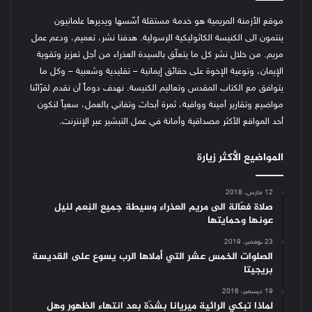
موقع الأزمنة المريمية هو خدمة مستقلة أسّسها ويديرها علمانيون
ينتمون الى الكنيسة الكاثوليكية الرسولية. هدفنا نشر، تعميم، ودعم عمل
مريم. من خلال نشر كل ما يتعلّق بالسيدة العذراء من أجل تعزيز وتقوية
الإيمان، وتوعية الإخوة على حقائق إيمانية – تقليدية وشعبية – وكل ما
يتوافق مع الكتاب المقدس وتعاليم الكنيسة.
نهدف دوماً أن نقدم لقرّائنا
مواضيع وتقارير أمينة ووافية، ثمرة أبحاث وتفاني بالعمل، سعياً لنكون
أحد المواقع الأكثر مصداقية وأمانة في عمل التبشير عبر الإنترنت.
المواضيع الأكثر زيارة
12 مارس، 2018
صلاة فعّالة الى مريم العذراء وسيطة جميع النِعم لنيل
عونها وحمايتها
23 نوفمبر، 2019
الصلوات الخمس عشر التي أملاها الرب يسوع على القديسة
بريجيتا
19 ديسمبر، 2016
لماذا تبكي الرائية ميريانا بشدّة بعد انتهاء الظهور وهل