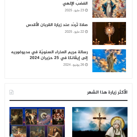
الغضب الإلهي
23 مايو، 2025
صلاة تُردّد عند زيارة القربان الأقدس
22 مايو، 2025
رسالة مريم العذراء السنويّة في مديوغوريه
إلى إيڤانكا في 25 حزيران 2024
26 يونيو، 2024
الأكثر زيارة هذا الشهر