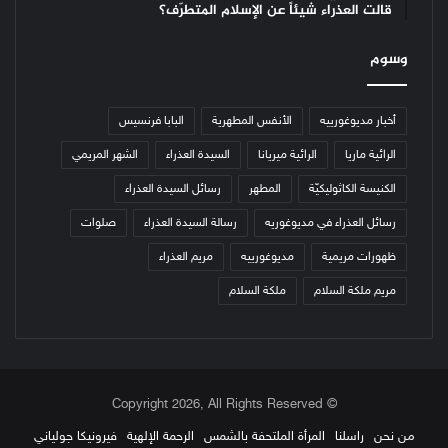
قالت العذراء شيئاً عن الإسلام المتطرّف؟
وسوم
أخبار مديوغورييه
الأنفس المطهرية
البابا فرنسيس
الرائية ماريا
الرائية ميريانا
السيدة العذراء
الشهر المريمي
الكنيسة الكاثوليكيّة
المطهر
رسائل السيدة العذراء
رسائل العذراء في مديوغوريه
رسالة السيدة العذراء
صلوات
ظهورات مريمية
مديوغورييه
مريم العذراء
مريم ملكة السلام
ملكة السلام
© Copyright 2026, All Rights Reserved
من نحن
راسلنا
المرأة الملتحفة بالشمس
الرحمة الإلهية
فيرونيكا جولياني