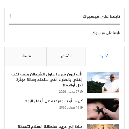
تابعنا على فيسبوك
تابعنا على فيسبوك
الأخيرة
الأشهر
تعليقات
الأب ليون فيريرا حاول الشيطان منعه لكنه
إلتقى بالعذراء التي سلّمته رسالة مؤثّرة
لكل أولادها!
27 مارس، 2026
كل ما أردت معرفته عن أربعاء الرماد
18 فبراير، 2026
صلاة إلى مريم سلطانة السلام لتهدئة