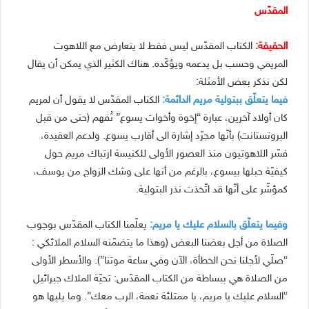
المقدّس
الحقيقة:
الكتاب المقدّس ليس فقط لا يتعارض مع اللاهوت
المريمي وحسب بل يدعمه ويؤكّده. هناك الكثير الذي يمكن أن يقال
لكن نذكر بعض الأمثلة:
فيما يتعلّق ببتولية مريم الدائمة:
الكتاب المقدّس لا يقول أن لمريم
كان أولاد آخرين، عبارة “إخوة وأخوات يسوع” تُفهم (حتى من قبل
البروتستانت) بأنّها مجرّد إشارة الى أقارب يسوع. ولدعم العقيدة،
فسّر اللاهوتيون منذ العصور الأولى للكنيسة ارتباك مريم حول
كيفيّة حبلها بيسوع، بالرغم من أنها على وشك الزواج من يوسف،
كمؤشّر على أنّها قد اتّخذت نذر البتولية.
وفيما يتعلّق بالسلام عليك يا مريم:
يعلّمنا الكتاب المقدّس بوجوب
الصلاة من أجل بعضنا البعض (وهذا ما يتضمّنه السلام الملائكي :
“صلّي لأجلنا نحن الخطأة، الآن وفي ساعة موتنا”). والأسطر الأولى
من الصلاة هي ببساطة من الكتاب المقدّس: تحيّة الملاك جبرائيل
“السلام عليك يا مريم، يا ممتلئة نعمة، الرب معك”. وما يليها هو