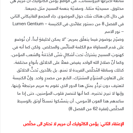
شائعة اخترعها البروتستانت. في الواقع يؤمن الكاثوليك أنّ مريم هي
مخلوق، مسيحيّة مثلنا، ومفديّة بنعمة المسيح مثل جميعنا.
في حال كان هناك شك حول الموضوع، جاء المجمع الفاتيكاني الثاني
في الفصل 8 من دستور عقائدي في الكنيسة – Lumen Gentium
– نور الامم
وصرّح بوضوح فيما يتعلّق بمريم: “لا يمكن لخليقةٍ أبداً، أن تُوضع
على قدم المساواة مع الكلمة المتأنِّس والمخلص. ولكن كما أنه في
كهنوتِ المسيح يشتركُ تحت أشكالٍ شتّى الخَدَمَةُ والشعب المؤمن،
وكما أنَّ صلاحَ الله الواحد يفيض فعلاً على الخلائق بأنواعٍ مختلفة،
كذلك وساطة المُخلِّص الفريدة لا تمنع، بل بالأحرى تَحثُّ الخلائق
على التعاون المتنوِّع المشترَك، النابع من مصدرٍ واحد. وإنَّ الكنيسةَ
لتعترف دون تردُّدٍ بمثلِ هذا الدور الذي تقوم به مريم مرتبطةً بإبنها،
وإنها لا تبرح تختبره، كما أنها لتنصح قلوب المؤمنين، حتى إذا ما
ساعدهم هذا العون الأمومي، أن يتمسَّكوا تمسكاً أوثق بالوسيط
المخلِّص.(فقرة 62 من الفصل 8)
الإعتقاد الثاني: يؤمن الكاثوليك أن مريم لا تحتاج الى مخلّص