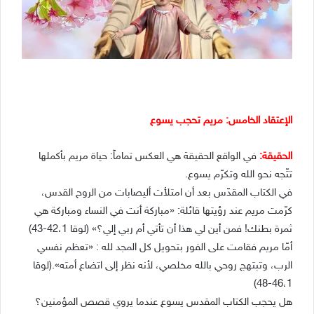
الإعتقاد الخامس: مريم تحجب يسوع
الحقيقة:
في الواقع الحقيقة هي العكس تماماً: حياة مريم بأكملها
تتّجه نحو الله وتكرّم يسوع.
في الكتاب المقدّس بعد أن امتلأت أليصابات من الروح القدس،
كرّمت مريم عند رؤيتها قائلة: «مباركة أنت في النساء ومباركة هي
ثمرة بطنك! فمن أين لي هذا أن تأتي أم ربي إلي؟» (لوقا 42،1-43)
أمّا مريم فقامت على الفور بتحويل كل المجد لله : «تعظم نفسي
الرب، وتبتهج روحي بالله مخلصي، لأنه نظر إلى اتضاع أمته».(لوقا
46،1-48)
هل يحجب الكتاب المقدس يسوع عندما يروي قصص المؤمنين؟