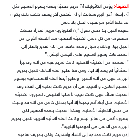
الحقيقة:
يؤمن الكاثوليك أنّ مريم مفديّة بنعمة يسوع المسيح مثل
أي إنسان آخر. البروتستانت او اي شخص آخر يعتقد خلاف ذلك يكون
قد خلط الأمر مع عقيدة الحبل بلا دنس.
عقيدة الحبل بلا دنس تقول “إن الطوباوية مريم العذراء حفظت
معصومة من كل دنس الخطيئة الأصلية منذ اللحظة الأولى من
الحبل بها، وذلك بامتياز ونعمة خاصة من الله القدير بالنظر إلى
استحقاقات يسوع المسيح فادي الجنس البشري”
” العصمة من الخطيئة الأصلية كانت لمريم هبة من الله وتدبيراً
استثنائياً لم يعط إلا لها، ومن هنا تظهر العلة الفاعلة للحبل بمريم
البريء، فهي من الله القدير، وتظهر أيضاً العلة الاستحقاقية بيسوع
المسيح الفادى، و النتيجة هى أن مريم كانت بحاجة إلى الفداء وقد
افتديت فعلاً، فهي كانت نتيجة لأصلها الطبيعي، لضرورة الخطيئة
الأصلية، مثل أبناء آدم جميعاً إلا أنها بتدخل خاص من الله قد وقيت
من دنس الخطيئة الأصلية، وهكذا افتديت بنعمة المسيح لكن
بصورة أكمل من سائر البشر وكانت العلة الغائية القريبة للحبل بمريم
البريء من الدنس هي أمومتها الإلهية”.
إذن مريم كانت محتاجة إلى الفداء وافتديت ولكن بطريقة سامية