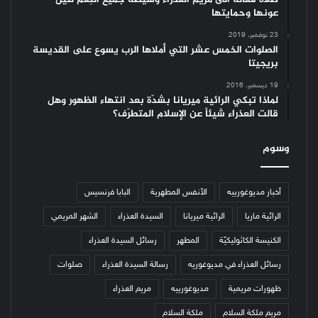
عونها وحمايتها
23 نوفمبر، 2019
الصلوات الخمس عشر التي أملاها الرب يسوع على القديسة
بريجيتا
19 ديسمبر، 2016
لماذا تبكي الرائية ميريانا بشدّة بعد انتهاء الظهور وهل
قالت العذراء شيئاً عن الإسلام المتطرّف؟
وسوم
أخبار مديوغورييه
الأنفس المطهرية
البابا فرنسيس
الرائية ماريا
الرائية ميريانا
السيدة العذراء
الشهر المريمي
الكنيسة الكاثوليكيّة
المطهر
رسائل السيدة العذراء
رسائل العذراء في مديوغوريه
رسالة السيدة العذراء
صلوات
ظهورات مريمية
مديوغورييه
مريم العذراء
مريم ملكة السلام
ملكة السلام