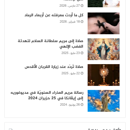
27 مارس، 2026
كل ما أردت معرفته عن أربعاء الرماد
18 فبراير، 2026
صلاة إلى مريم سلطانة السلام لتهدئة
الغضب الإلهي
23 مايو، 2025
صلاة تُردّد عند زيارة القربان الأقدس
22 مايو، 2025
رسالة مريم العذراء السنويّة في مديوغوريه
إلى إيڤانكا في 25 حزيران 2024
26 يونيو، 2024