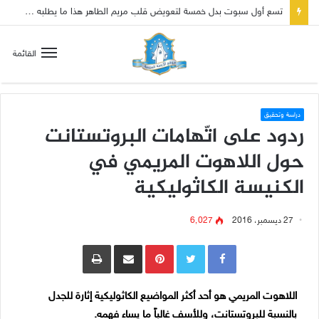
تسع أول سبوت بدل خمسة لتعويض قلب مريم الطاهر هذا ما يطلبه يسوع!
القائمة
دراسة وتحقيق
ردود على اتّهامات البروتستانت
حول اللاهوت المريمي في
الكنيسة الكاثوليكية
27 ديسمبر، 2016
6٬027
Pinterest
مشاركة عبر البريد
طباعة
اللاهوت المريمي هو أحد أكثر المواضيع الكاثوليكية إثارة للجدل
بالنسبة للبروتستانت، وللأسف غالباً ما يساء فهمه.