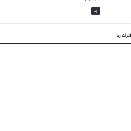
رد
اترك رد