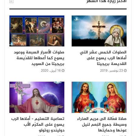
الأكثر زيارة هذا الشهر
الصلوات الخمس عشر التي
صلوات الأسرار السبعة ووعود
أملاها الرب يسوع على
يسوع كما أعطاها للقدّيسة
القديسة بريجيتا
بريجيتا من السويد
23 نوفمبر، 2019
16 أبريل، 2020
صلاة فعّالة الى مريم العذراء
تساعية التسليم – أملاها الرب
وسيطة جميع النِعم لنيل
يسوع على المكرّم الأب
عونها وحمايتها
دوليندو روتولو