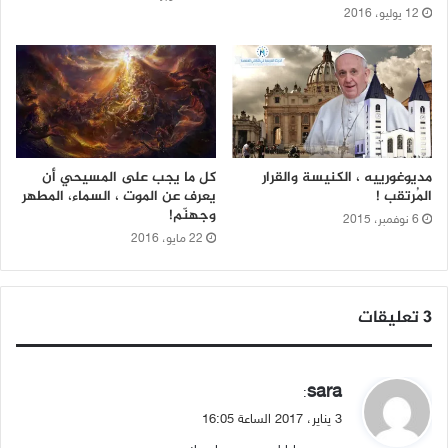
12 يوليو، 2016
مديوغورييه ، الكنيسة والقرار
كل ما يجب على المسيحي أن
المُرتقب !
يعرف عن الموت ، السماء، المطهر
وجهنّم!
6 نوفمبر، 2015
22 مايو، 2016
‫3 تعليقات
ي
sara
:
ق
3 يناير، 2017 الساعة 16:05
و