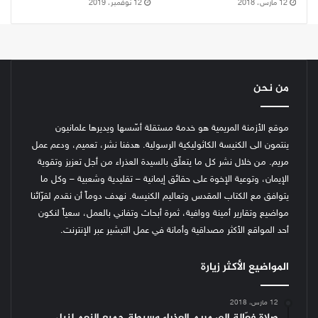
12 مارس، 2018
12 نوفمبر، 2019
من نحن
موقع الأزمنة المريمية هو خدمة مستقلة أسّسها ويديرها علمانيون
ينتمون الى الكنيسة الكاثوليكية الرسولية. هدفنا نشر، تعميم، ودعم عمل
مريم. من خلال نشر كل ما يتعلّق بالسيدة العذراء من أجل تعزيز وتقوية
الإيمان، وتوعية الإخوة على حقائق إيمانية – تقليدية وشعبية – وكل ما
يتوافق مع الكتاب المقدس وتعاليم الكنيسة.
نهدف دوماً أن نقدم لقرّائنا
مواضيع وتقارير أمينة ووافية، ثمرة أبحاث وتفاني بالعمل، سعياً لنكون
أحد المواقع الأكثر مصداقية وأمانة في عمل التبشير عبر الإنترنت.
المواضيع الأكثر زيارة
12 مارس، 2018
صلاة فعّالة الى مريم العذراء وسيطة جميع النِعم لنيل