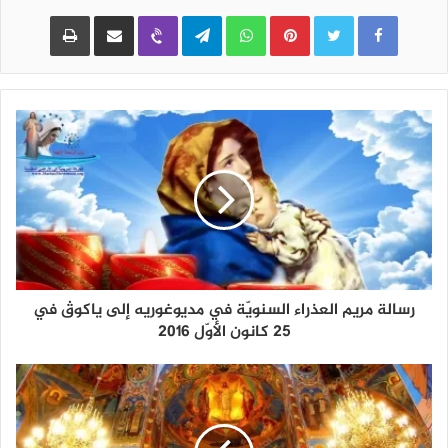
Pinterest
WhatsApp
Telegram
Viber
مشاركة عبر البريد
طباعة
رسالة مريم العذراء السنويّة في مديوغوريه إلى ياكوﭪ في
25 كانون الأوّل 2016