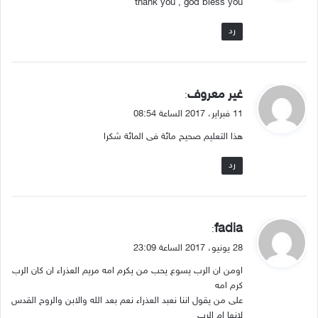
thank you , god bless you
ل
رد
ي
غير معروف
:
ق
11 فبراير، 2017 الساعة 08:54
و
هذا التعليم صحيح مائة فى المائة شكرا
ل
رد
ي
fadia
:
ق
28 يونيو، 2017 الساعة 23:09
و
اومن ان الرب يسوع يحب من يكرم امه مريم العذراء ان كان الرب
ل
كرم امه
على من يقول اننا نعبد العذراء نعم بعد الله والابن والروح القدس
لانها ام الرب