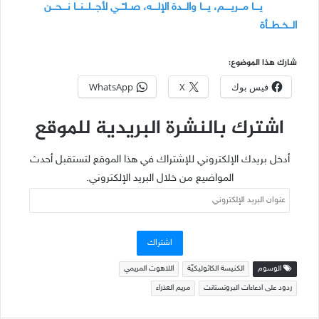
يــــا مـــريـــــم، يــــا والـــدة الإلــــه، صــلـّـــي لأجـــلـــنـــا نــــحـــن
الـــخــطـــأة
شارك هذا الموضوع:
فيس بوك
X
WhatsApp
اشترك بالنشرة البريدية للموقع
أدخل بريدك الإلكتروني للإشتراك في هذا الموقع لتستقبل أحدث
المواضيع من خلال البريد الإلكتروني.
عنوان
البريد
الإلكتروني
اشتراك
الوسوم
الكنيسة الكاثوليكيّة
اللاهوت المريمي
ردود على ادعاءات البروتستانت
مريم العذراء