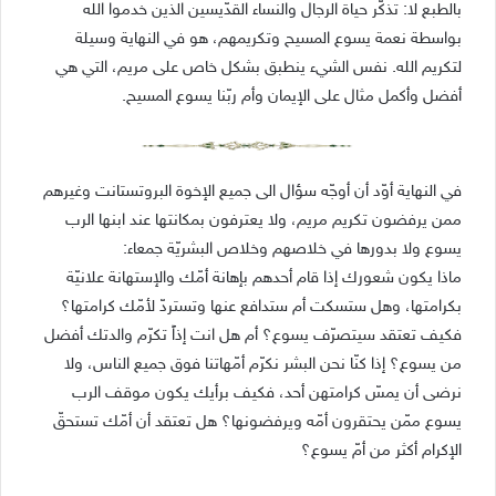
بالطبع لا: تذكّر حياة الرجال والنساء القدّيسين الذين خدموا الله
بواسطة نعمة يسوع المسيح وتكريمهم، هو في النهاية وسيلة
لتكريم الله. نفس الشيء ينطبق بشكل خاص على مريم، التي هي
أفضل وأكمل مثال على الإيمان وأم ربّنا يسوع المسيح.
في النهاية أوّد أن أوجّه سؤال الى جميع الإخوة البروتستانت وغيرهم
ممن يرفضون تكريم مريم، ولا يعترفون بمكانتها عند ابنها الرب
يسوع ولا بدورها في خلاصهم وخلاص البشريّة جمعاء:
ماذا يكون شعورك إذا قام أحدهم بإهانة أمّك والإستهانة علانيّة
بكرامتها، وهل ستسكت أم ستدافع عنها وتستردّ لأمّك كرامتها؟
فكيف تعتقد سيتصرّف يسوع؟ أم هل انت إذاً تكرّم والدتك أفضل
من يسوع؟ إذا كنّا نحن البشر نكرّم أمّهاتنا فوق جميع الناس، ولا
نرضى أن يمسّ كرامتهن أحد، فكيف برأيك يكون موقف الرب
يسوع ممّن يحتقرون أمّه ويرفضونها؟ هل تعتقد أن أمّك تستحقّ
الإكرام أكثر من أمّ يسوع؟