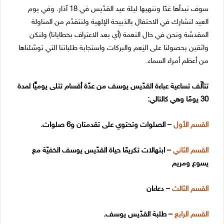
سوف نبدأها غدًا وننهيها ليلة عيد القدّيس في 18 آذار. وفي يوم
العيد لنشارك في الاحتفال بالذبيحة الإلهية ولنتقدّم من المناولة
المقدسّة ونحن في حال النعمة (أي بعد الاعتراف بخطايانا) ولنكن
واثقين بحصولنا على النِعم والبركات واستجابة طلباتنا التي توسّلناها
من أعظم أمراء السماء.
تتألّف تساعية عباءة القدّيس يوسف من عدّة أقسام تتلى يوميًّا لمدة
30 يومًا وهي كالتالي:
القسم الأول
– الصلوات وتحتوي على تقدمتان و6 صلوات.
القسم الثاني
– ابتهالات تكريمًا حياة القدّيس يوسف الخفيّة مع
يسوع ومريم
القسم الثالث
– دعاءان
القسم الرابع
– طلبة القدّيس يوسف.