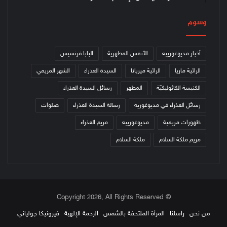
وسوم
أخبار مديوغورييه
الأنفس المطهرية
البابا فرنسيس
الرائية ماريا
الرائية ميريانا
السيدة العذراء
الشهر المريمي
الكنيسة الكاثوليكيّة
المطهر
رسائل السيدة العذراء
رسائل العذراء في مديوغوريه
رسالة السيدة العذراء
صلوات
ظهورات مريمية
مديوغورييه
مريم العذراء
مريم ملكة السلام
ملكة السلام
© Copyright 2026, All Rights Reserved
من نحن
راسلنا
المرأة الملتحفة بالشمس
الرحمة الإلهية
فيرونيكا جولياني