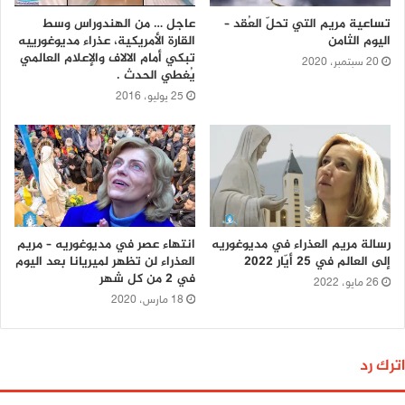
تساعية مريم التي تحلّ العُقد –
عاجل … من الهندوراس وسط
اليوم الثامن
القارة الأمريكية، عذراء مديوغورييه
تبكي أمام الالاف والإعلام العالمي
20 سبتمبر، 2020
يُغطي الحدث .
25 يوليو، 2016
رسالة مريم العذراء في مديوغوريه
انتهاء عصر في مديوغوريه – مريم
إلى العالم في 25 أيّار 2022
العذراء لن تظهر لميريانا بعد اليوم
في 2 من كل شهر
26 مايو، 2022
18 مارس، 2020
اترك رد