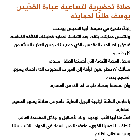
صلاة تحضيرية لتساعية عباءة القدّيس
يوسف طلبًا ل
حمايته
إليكَ نلتجئ في ضيقنا، أيها القديس يوسف،
ونلتمس حمايتك بثقة، بعد التماسنا لحماية خطيبتك الفائقة القداسة.
فبحق رباط الحب المقدس، الذي جمع بينك وبين العذراء البريئة من
كل دنس،
وبحق المحبة الأبوية التي أحببتها الطفل يسوع،
نسألكَ أن تنظر بعين الرأفة إلى الميراث المحبوب الذي اقتناه يسوع
المسيح بدمه،
وأن تسعفنا بقضاء حاجاتنا لما لك من المقدرة.
يا حارس العائلة الإلهية الجزيل العناية، دافع عن سلالة يسوع المسيح
المختارة.
كفَّ عنا أيها الأب الودود، وباء الأضاليل والرذائل المفسدة العالم.
تلطف يا نصيرنا القوي، واعضدنا من السماء في الجهاد الناشب بيننا
وبين سلطان الظلام.