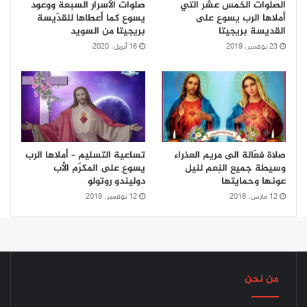
الصلوات الخمس عشر التي
صلوات الأسرار السبعة ووعود
أملاها الرب يسوع على
يسوع كما أعطاها للقدّيسة
القديسة بريجيتا
بريجيتا من السويد
23 نوفمبر، 2019
16 أبريل، 2020
صلاة فعّالة الى مريم العذراء
تساعية التسليم – أملاها الرب
وسيطة جميع النِعم لنيل
يسوع على المكرّم الأب
عونها وحمايتها
دوليندو روتولو
12 مارس، 2018
12 نوفمبر، 2019
من نحن