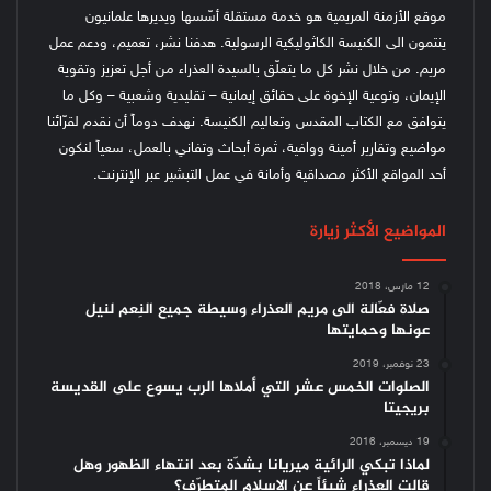
موقع الأزمنة المريمية هو خدمة مستقلة أسّسها ويديرها علمانيون
ينتمون الى الكنيسة الكاثوليكية الرسولية. هدفنا نشر، تعميم، ودعم عمل
مريم. من خلال نشر كل ما يتعلّق بالسيدة العذراء من أجل تعزيز وتقوية
الإيمان، وتوعية الإخوة على حقائق إيمانية – تقليدية وشعبية – وكل ما
يتوافق مع الكتاب المقدس وتعاليم الكنيسة.
نهدف دوماً أن نقدم لقرّائنا
مواضيع وتقارير أمينة ووافية، ثمرة أبحاث وتفاني بالعمل، سعياً لنكون
أحد المواقع الأكثر مصداقية وأمانة في عمل التبشير عبر الإنترنت.
المواضيع الأكثر زيارة
12 مارس، 2018
صلاة فعّالة الى مريم العذراء وسيطة جميع النِعم لنيل
عونها وحمايتها
23 نوفمبر، 2019
الصلوات الخمس عشر التي أملاها الرب يسوع على القديسة
بريجيتا
19 ديسمبر، 2016
لماذا تبكي الرائية ميريانا بشدّة بعد انتهاء الظهور وهل
قالت العذراء شيئاً عن الإسلام المتطرّف؟