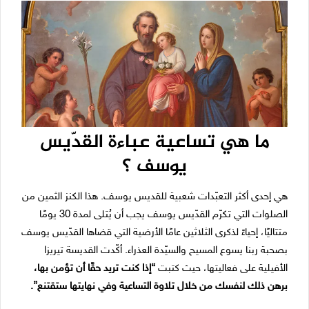
ما هي تساعية عباءة القدّيس
يوسف ؟
هي إحدى أكثر التعبّدات شعبية للقديس يوسف. هذا الكنز الثمين من
الصلوات التي تكرّم القدّيس يوسف يجب أن يُتلى لمدة 30 يومًا
متتاليًا، إحياءً لذكرى الثلاثين عامًا الأرضية التي قضاها القدّيس يوسف
بصحبة ربنا يسوع المسيح والسيّدة العذراء. أكّدت القديسة تيريزا
الأفيلية على فعاليتها، حيث كتبت
“إذا كنت تريد حقًا أن تؤمن بها،
برهن ذلك لنفسك من خلال تلاوة التساعية وفي نهايتها ستقتنع”.