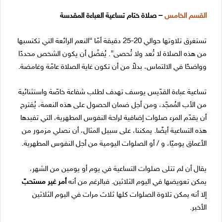
القسم الخامس
– صلاة ختام تساعية العباءة المقدسة
تستغرق تلاوتها حوالي 20-25 دقيقة أمّا “النعم الرائعة التي تكتسبها
من هذه الصلاة لا تُعد ولا تُحصى”. يُفضّل أن يكون الشخص محددًا
وواضحًا في الالتماس، بدلاً من أن تكون غاية الصلاة عامّة وغامضة.
تساعية عباءة القدّيس يوسف تهدف لطلب شفاعة خاصّة واستثنائية
من الأب المُمجّد، ومن أجل ضمان الحصول على هذه النعمة، يُقترح
أن يقدّم المرء صلوات إضافية لراحة النفوس المطهرية، التي تفيدها
هذه التساعية أيضًا. يمكننا، على سبيل المثال، أن نصلي مزمور من
الأعماق يوميًا، و / أو الصلوات اليومية من أجل النفوس المطهرية.
يقال أن لم تتلى صلوات التساعية في يوم أو يومين من الشهر،
يمكن تعويضها في اليوم الثلاثين. فبالرغم من أنه
أمر غير مستحبّ
إلا أنه يمكن تلاوة الصلوات كلها ثلاث مرات في اليوم الثلاثين
الأخير.