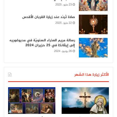
23 مايو، 2025
صلاة تُردّد عند زيارة القربان الأقدس
22 مايو، 2025
رسالة مريم العذراء السنويّة في مديوغوريه
إلى إيڤانكا في 25 حزيران 2024
26 يونيو، 2024
الأكثر زيارة هذا الشهر