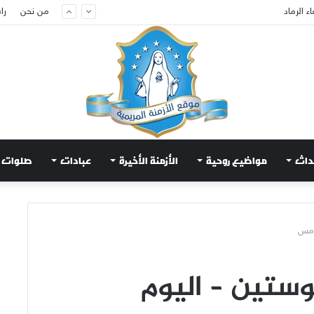
من نحن
را
ام لتهدئة الغضب الإلهي
داث
مواضيع روحية
الأزمنة الأخيرة
عبادات
صلوات
امس
ستين – اليوم