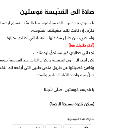
صلاة الى القدّيسة فوستين
يا يسوع، قد غمرت القديسة فوستينا بالتعبّد العميق لرحمتك
تكرّم، إن كانت تلك مشيئتك القدّوسة،
وامنحني، من خلال شفاعتها، النعمة التي أطلبها بحرارة
(أذكر طلبك هنا)
تجعلني خطاياي غير مستحقّ لرحمتك ،
لكن أنظر الى روح التضحية ونكران الذات عند القديسة فوس
وكافئ فضيلتها عن طريق منحي طلبي التي أرفعه لك بثقة 
صلِّ مرة واحدة الأبانا السلام والمجد…
يا قديسة فوستين، صلّي لأجلنا
(يمكن تلاوة مسبحة الرحمة)
شارك هذا الموضوع: