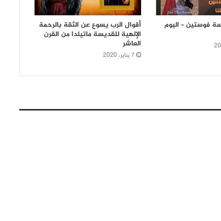
ة فوستين – اليوم
أقوال الرب يسوع عن الثقة بالرحمة
الإلهية للقديسة ماتيلدا من القرن
العاشر
7 يناير، 2020