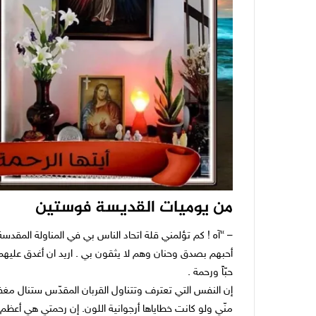
من يوميات القديسة فوستين
– “آه ! كم تؤلمني قلة اتحاد الناس بي في المناولة المقدسة 
أحبهم بصدق وحنان وهم لا يثقون بي . اريد ان أغدق عليه
حبّاً ورحمة .
إن النفس التي تعترف وتتناول القربان المقدّس ستنال مغف
منّي ولو كانت خطاياها أرجوانية اللون. إن رحمتي هي أعظم