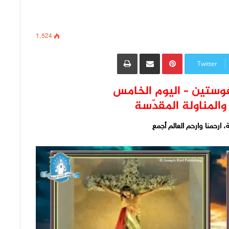
1٬524
Pinterest
مشاركة عبر البريد
طباعة
Twitter
وستين – اليوم الخامس
والمناولة المقدّسة
، ارحمنا وارحم العالم أجمع