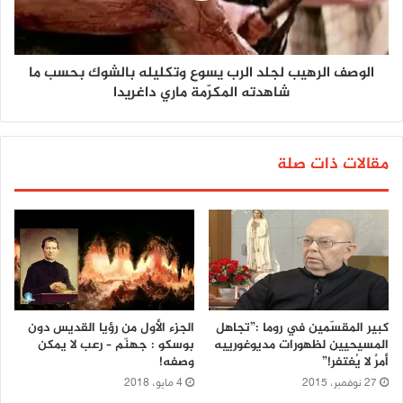
الوصف الرهيب لجلد الرب يسوع وتكليله بالشوك بحسب ما
شاهدته المكرّمة ماري داغريدا
مقالات ذات صلة
كبير المقسّمين في روما :”تجاهل
الجزء الأول من رؤيا القديس دون
المسيحيين لظهورات مديوغورييه
بوسكو : جهنّم – رعب لا يمكن
أمرٌ لا يُغتفر!”
وصفه!
27 نوفمبر، 2015
4 مايو، 2018