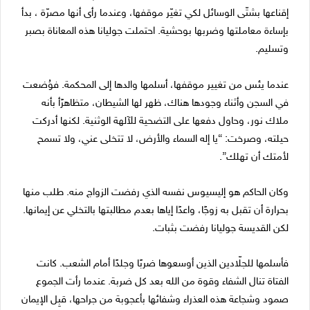
إقناعها بشتّى الوسائل لكي تغيّر موقفها، وعندما رأى أنها مصرّة ، بدأ
بإساءة معاملتها وضربها بوحشية. احتملت جوليانا هذه المعاناة بصبر
وتسليم.
عندما يئس من تغيير موقفها، أسلمها والدها إلى المحكمة. فوُضعت
في السجن وأثناء وجودها هناك، ظهر لها الشيطان، متظاهرًأ بأنه
ملاك نور، وحاول دفعها على التضحية للآلهة الوثنية. لكنها أدركت
حيلته، وصرخت: “يا إله السماء والأرض، لا تتخلى عني، ولا تسمح
لأمتك أن تهلك”.
وكان الحاكم هو إليسيوس نفسه الذي رفضت الزواج منه. طلب منها
بحرارة أن تقبل به زوجًا، واعدًا إياها بعدم مطالبتها بالتخلي عن إيمانها.
لكن القديسة جوليانا رفضت بثبات.
فأسلمها للجلّادين الذين أوسعوها ضربًا وجلدًا أمام الشعب. كانت
الفتاة تنال الشفاء وقوة من الله بعد كل ضربة. عندما رأت الجموع
صمود وشجاعة هذه العذراء وشفائها بأعجوبة من جراحها، قبِل الإيمان