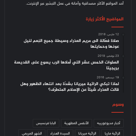
أحد المواقع الأكثر مصداقية وأمانة في عمل التبشير عبر الإنترنت.
المواضيع الأكثر زيارة
12 مارس، 2018
صلاة فعّالة الى مريم العذراء وسيطة جميع النِعم لنيل
عونها وحمايتها
23 نوفمبر، 2019
الصلوات الخمس عشر التي أملاها الرب يسوع على القديسة
بريجيتا
19 ديسمبر، 2016
لماذا تبكي الرائية ميريانا بشدّة بعد انتهاء الظهور وهل
قالت العذراء شيئاً عن الإسلام المتطرّف؟
وسوم
أخبار مديوغورييه
الأنفس المطهرية
البابا فرنسيس
الرائية ماريا
الرائية ميريانا
السيدة العذراء
الشهر المريمي