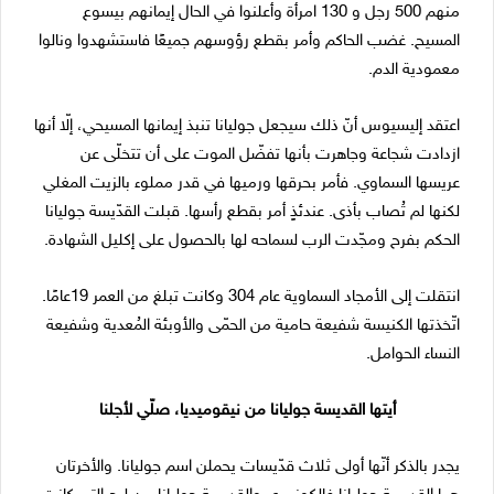
منهم 500 رجل و 130 امرأة وأعلنوا في الحال إيمانهم بيسوع
المسيح. غضب الحاكم وأمر بقطع رؤوسهم جميعًا فاستشهدوا ونالوا
معمودية الدم.
اعتقد إليسيوس أنّ ذلك سيجعل جوليانا تنبذ إيمانها المسيحي، إلّا أنها
ازدادت شجاعة وجاهرت بأنها تفضّل الموت على أن تتخلّى عن
عريسها السماوي. فأمر بحرقها ورميها في قدر مملوء بالزيت المغلي
لكنها لم تُصاب بأذى. عندئذٍ أمر بقطع رأسها. قبلت القدّيسة جوليانا
الحكم بفرح ومجّدت الرب لسماحه لها بالحصول على إكليل الشهادة.
انتقلت إلى الأمجاد السماوية عام 304
وكانت تبلغ من العمر 19عامًا.
اتّخذتها الكنيسة شفيعة حامية من الحمّى والأوبئة المُعدية وشفيعة
النساء الحوامل.
أيتها القديسة جوليانا من نيقوميديا، صلّي لأجلنا
يجدر بالذكر أنّها أولى ثلاث قدّيسات يحملن اسم جوليانا. والأخرتان