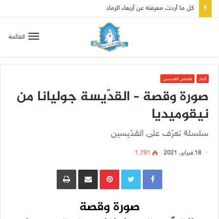
كل ما أردت معرفته عن أربعاء الرماد
القائمة
أخبار
قصص القديسين
صورة وقصة – القدّيسة جوليانا من
نيقوميديا
سلسلة تعرّف على القدّيسين
18 فبراير، 2021
1٬781
Pinterest
مشاركة عبر البريد
طباعة
صورة وقصة