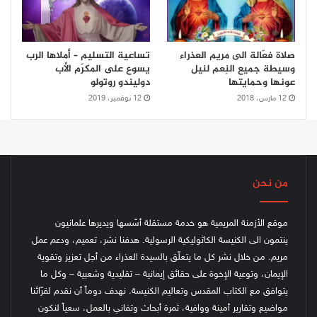
صلاة فعّالة الى مريم العذراء
تساعية التسليم – أملاها الرب
وسيطة جميع النِعم لنيل
يسوع على المكرّم الأب
عونها وحمايتها
دوليندو روتولو
12 مارس، 2018
12 نوفمبر، 2019
من نحن
موقع الأزمنة المريمية هو خدمة مستقلة أسّسها ويديرها علمانيون
ينتمون الى الكنيسة الكاثوليكية الرسولية. هدفنا نشر، تعميم، ودعم عمل
مريم. من خلال نشر كل ما يتعلّق بالسيدة العذراء من أجل تعزيز وتقوية
الإيمان، وتوعية الإخوة على حقائق إيمانية – تقليدية وشعبية – وكل ما
يتوافق مع الكتاب المقدس وتعاليم الكنيسة.
نهدف دوماً أن نقدم لقرّائنا
مواضيع وتقارير أمينة ووافية، ثمرة أبحاث وتفاني بالعمل، سعياً لنكون