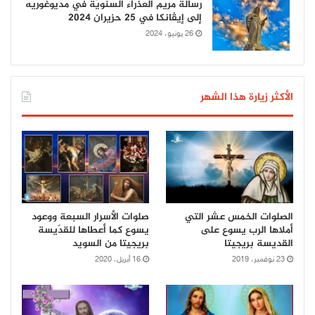
رسالة مريم العذراء السنويّة في مديوغوريه
إلى إيڤانكا في 25 حزيران 2024
26 يونيو، 2024
الأكثر زيارة هذا الشهر
الصلوات الخمس عشر التي
صلوات الأسرار السبعة ووعود
أملاها الرب يسوع على
يسوع كما أعطاها للقدّيسة
القديسة بريجيتا
بريجيتا من السويد
23 نوفمبر، 2019
16 أبريل، 2020