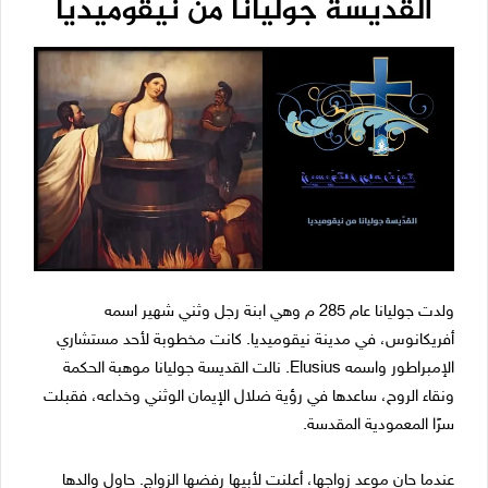
القدّيسة جوليانا من نيقوميديا
ولدت جوليانا عام 285 م وهي ابنة رجل وثني شهير اسمه
أفريكانوس، في مدينة نيقوميديا. كانت مخطوبة لأحد مستشاري
الإمبراطور واسمه Elusius. نالت القديسة جوليانا موهبة الحكمة
ونقاء الروح، ساعدها في رؤية ضلال الإيمان الوثني وخداعه، فقبلت
سرًا المعمودية المقدسة.
عندما حان موعد زواجها، أعلنت لأبيها رفضها الزواج. حاول والدها