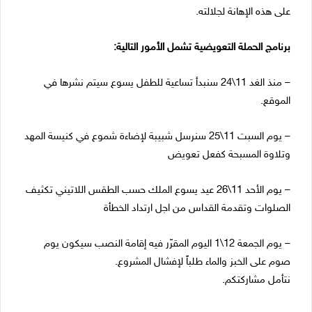
على هذه الإهانة لجلالته.
برنامج الحملة التعويضية تشمل الأمور التالية:
– منذ الغد 11\24 سنبدأ تساعية للطفل يسوع سيتم نشرها في
الموقع.
– يوم السبت 11\25 سنرسل شبيبة لإضاءة شموع في كنيسة المهد
وتلاوة المسبحة كفعل تعويض
– يوم الأحد 11\26 عيد يسوع الملك حسب الطقس اللاتيني تكثيف
الصلوات وتقدمة القداس من اجل ارتداد الخطأة
– يوم الجمعة 12\1 اليوم المقرّر فيه إقامة النصب سيكون يوم
صوم على الخبز والماء طلباً لإفشال المشروع.
نتأمل مشاركتكم.