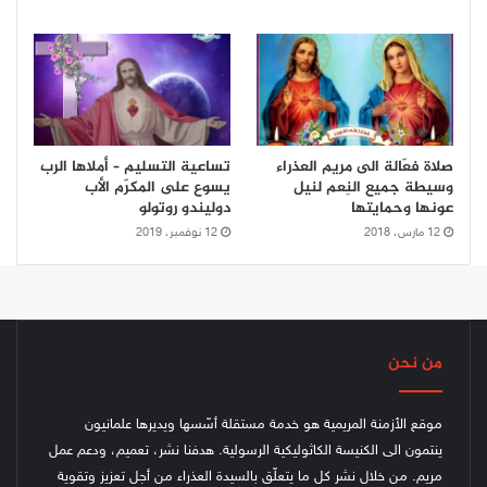
صلاة فعّالة الى مريم العذراء
تساعية التسليم – أملاها الرب
وسيطة جميع النِعم لنيل
يسوع على المكرّم الأب
عونها وحمايتها
دوليندو روتولو
12 مارس، 2018
12 نوفمبر، 2019
من نحن
موقع الأزمنة المريمية هو خدمة مستقلة أسّسها ويديرها علمانيون
ينتمون الى الكنيسة الكاثوليكية الرسولية. هدفنا نشر، تعميم، ودعم عمل
مريم. من خلال نشر كل ما يتعلّق بالسيدة العذراء من أجل تعزيز وتقوية