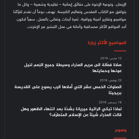
الإيمان، وتوعية الإخوة على حقائق إيمانية – تقليدية وشعبية – وكل ما
يتوافق مع الكتاب المقدس وتعاليم الكنيسة.
نهدف دوماً أن نقدم لقرّائنا
مواضيع وتقارير أمينة ووافية، ثمرة أبحاث وتفاني بالعمل، سعياً لنكون
أحد المواقع الأكثر مصداقية وأمانة في عمل التبشير عبر الإنترنت.
المواضيع الأكثر زيارة
12 مارس، 2018
صلاة فعّالة الى مريم العذراء وسيطة جميع النِعم لنيل
عونها وحمايتها
23 نوفمبر، 2019
الصلوات الخمس عشر التي أملاها الرب يسوع على القديسة
بريجيتا
19 ديسمبر، 2016
لماذا تبكي الرائية ميريانا بشدّة بعد انتهاء الظهور وهل
قالت العذراء شيئاً عن الإسلام المتطرّف؟
وسوم