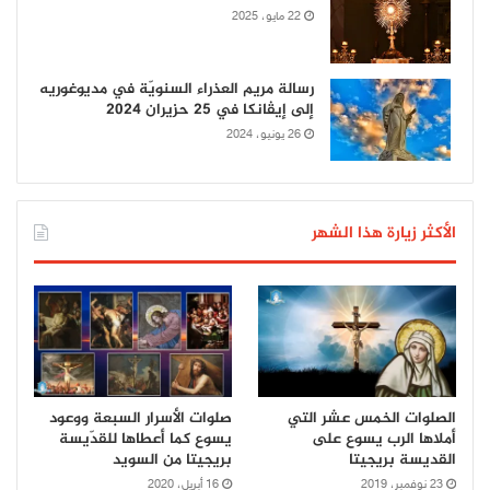
22 مايو، 2025
رسالة مريم العذراء السنويّة في مديوغوريه
إلى إيڤانكا في 25 حزيران 2024
26 يونيو، 2024
الأكثر زيارة هذا الشهر
الصلوات الخمس عشر التي
صلوات الأسرار السبعة ووعود
أملاها الرب يسوع على
يسوع كما أعطاها للقدّيسة
القديسة بريجيتا
بريجيتا من السويد
23 نوفمبر، 2019
16 أبريل، 2020