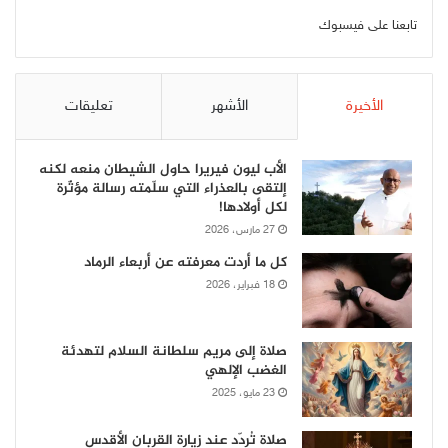
تابعنا على فيسبوك
الأخيرة
الأشهر
تعليقات
الأب ليون فيريرا حاول الشيطان منعه لكنه
إلتقى بالعذراء التي سلّمته رسالة مؤثّرة
لكل أولادها!
27 مارس، 2026
كل ما أردت معرفته عن أربعاء الرماد
18 فبراير، 2026
صلاة إلى مريم سلطانة السلام لتهدئة
الغضب الإلهي
23 مايو، 2025
صلاة تُردّد عند زيارة القربان الأقدس