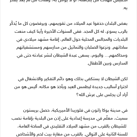
الحقيقي فهناك من يتجاهله، أو لا يؤمن به، وهناك من لم يعد يفكّر
به.
بعض البلدان حذفوا عيد الميلاد من تقويمهم، ويرفضون كل ما يُذكّر
بالرب يسوع، له كل المجد. ففي السنوات الأخيرة رأينا كيف منعت
البلديات والمجالس المحلية حول العالم، إقامة مشهد ميلادي في
ساحاتهم. ونزعوا الصلبان والتماثيل من مدارسهم ومستشفياتهم
ومحاكمهم… واليوم، يسعى عبدة الشيطان لنشر عبادته حتى في
المدارس وبين الأطفال.
لكن الشيطان لا يستكفي بذلك وهو دائم التفكير والانشغال في
اختراع أساليب جديدة ليطمس العيد ويأخذ هو مكانه. أليس هو من
أراد أن يجلس على عرش الله؟
في مدينة بوكا راتون في فلوريدا الأميريكية، حصل بريستون
سميث، معلّم في مدرسة إعدادية على إذن من البلدية بإقامة نصب
للشيطان بالقرب من مشهد الميلاد التقليدي في الساحة العامة،
للسنة الثانية على التوالي. بالقرب من مغارة بيت لحم والأشخاص