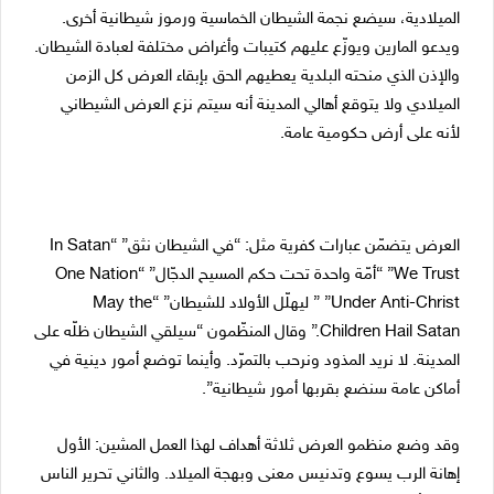
الميلادية، سيضع نجمة الشيطان الخماسية ورموز شيطانية أخرى.
ويدعو المارين ويوزّع عليهم كتيبات وأغراض مختلفة لعبادة الشيطان.
والإذن الذي منحته البلدية يعطيهم الحق بإبقاء العرض كل الزمن
الميلادي ولا يتوقع أهالي المدينة أنه سيتم نزع العرض الشيطاني
لأنه على أرض حكومية عامة.
العرض يتضمّن عبارات كفرية مثل: “في الشيطان نثق” “In Satan
We Trust” “أمّة واحدة تحت حكم المسيح الدجّال” “One Nation
Under Anti-Christ” ” ليهلّل الأولاد للشيطان” “May the
Children Hail Satan.” وقال المنظّمون “سيلقي الشيطان ظلّه على
المدينة. لا نريد المذود ونرحب بالتمرّد. وأينما توضع أمور دينية في
أماكن عامة سنضع بقربها أمور شيطانية”.
وقد وضع منظمو العرض ثلاثة أهداف لهذا العمل المشين: الأول
إهانة الرب يسوع وتدنيس معنى وبهجة الميلاد. والثاني تحرير الناس