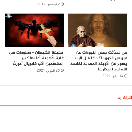
2 نوفمبر، 2017
هل تحدّثت بعض النبوءات عن
حقيقة الشيطان – معلومات في
فيروس الكورونا؟ ماذا قال الرب
غاية الأهمية أعلنها كبير
يسوع عن الأوبئة المعدية لخادمة
المقسّمين الأب غابريال آمورث
الله لويزا بيكاريتا
25 أكتوبر، 2021
14 يناير، 2021
اترك رد