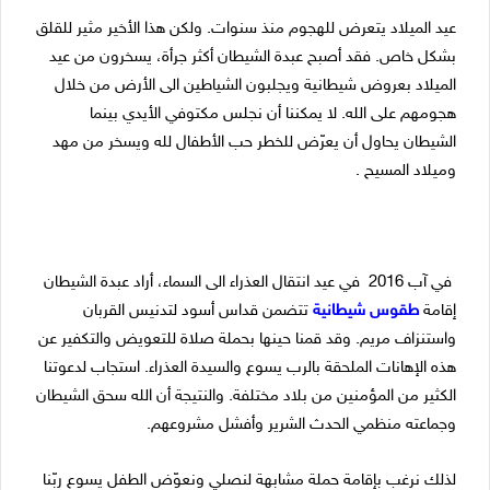
عيد الميلاد يتعرض للهجوم منذ سنوات. ولكن هذا الأخير مثير للقلق
بشكل خاص. فقد أصبح عبدة الشيطان أكثر جرأة، يسخرون من عيد
الميلاد بعروض شيطانية ويجلبون الشياطين الى الأرض من خلال
هجومهم على الله.
لا يمكننا أن نجلس مكتوفي الأيدي بينما
الشيطان يحاول أن يعرّض للخطر حب الأطفال لله ويسخر من مهد
وميلاد المسيح .
في آب 2016 في عيد انتقال العذراء الى السماء، أراد عبدة الشيطان
إقامة
طقوس شيطانية
تتضمن قداس أسود لتدنيس القربان
واستنزاف مريم. وقد قمنا حينها بحملة صلاة للتعويض والتكفير عن
هذه الإهانات الملحقة بالرب يسوع والسيدة العذراء. استجاب لدعوتنا
الكثير من المؤمنين من بلاد مختلفة. والنتيجة أن الله سحق الشيطان
وجماعته منظمي الحدث الشرير وأفشل مشروعهم.
لذلك نرغب بإقامة حملة مشابهة لنصلي ونعوّض الطفل يسوع ربّنا