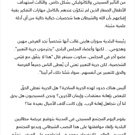
من التأثير المسيحي والكاثوليكي بشكل خاص. والثالث استهداف
الأطفال الصغار الذين لم تتكوّن عندهم بالكامل مهارات التفكير بغية
إقناعهم بأن الله والشيطان هما شخصيات خيالية خالية من أي أدلة
علمية مثبتة.
رئيسة البلدية سوزان هايني قالت أنها شخصياً تجد العرض مهين
وهجومي… لكنها وأعضاء المجلس البلدي “يحترمون حرية التعبير”.
عضو آخر في المجلس، سكوت سينغر قال “هذا لا يتفّق مع قيَمي
الشخصية، لكن حرية التعبير تعني أن يُعطى الناس جميعاً الفرصة
والحق للتعبير عن أنفسهم، سواء شئنا ذلك أم أبينا”.
أليس هناك حدود لهذه الحرية الساخرة؟ هل الحرية تعطي الحقّ
للبعض بإهانة معتقدات وإيمان الآخرين؟ ونحن كمسيحيون هل يحق
لنا أن نتجاهل إهانة الرب، وإن كانت آلاف الأميال بعيدة عنا؟
يقوم اليوم المجتمع المسيحي في المدينة بتوقيع عريضة مطالبين
البلدية بإلغاء موافقتها على هذا النصب الشيطاني ويدعو المجتمع
المسيحي العالمي للانضمام معهم في احتجاجهم على العرض. تجمّع