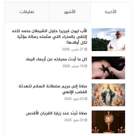
الأخيرة
الأشهر
تعليقات
الأب ليون فيريرا حاول الشيطان منعه لكنه
إلتقى بالعذراء التي سلّمته رسالة مؤثّرة
لكل أولادها!
27 مارس، 2026
كل ما أردت معرفته عن أربعاء الرماد
18 فبراير، 2026
صلاة إلى مريم سلطانة السلام لتهدئة
الغضب الإلهي
23 مايو، 2025
صلاة تُردّد عند زيارة القربان الأقدس
22 مايو، 2025