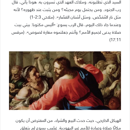
السيد الذي تطلبونه، وملاك العهد الذي تسرون به. هوذا يأتي، قال
رب الجنود. ومن يحتمل يوم مجيئه؟ ومن يثبت عند ظهوره؟ لأنه
مثل نار المُمَحِّص، ومثل أشنان القصّار». (ملاخي 2:3-1)
وعندما جاء ذلك اليوم، قال الرب يسوع: «أليس مكتوبا: بيتي بيت
صلاة يدعى لجميع الأمم؟ وأنتم جعلتموه مغارة لصوص». (مرقس
17:11)
الهيكل الخارجي، حيث حدث البيع والشراء، من المفترض أن يكون
مكانًا صلاة وعبادة للأمم غير اليهودية. غضَب يسوع لم يتعلق