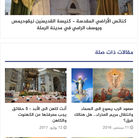
كنائس الأراضي المقدسة - كنيسة القديسَين نيقوديمس
ويوسف الرامي في مدينة الرملة
مقالات ذات صلة
صعود الرب يسوع الى السماء
أنت كاهن الى الأبد – 5 حقائق
وانتقال مريم العذراء… هل هنالك
يجب معرفتها عن الكهنوت
فرق؟
والكاهن
11 سبتمبر، 2016
12 يوليو، 2017