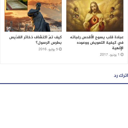
عبادة قلب يسوع الأقدس رغباته
كيف تمّ اكتشاف ذخائر القدّيس
في كيفية التعويض ووعوده
بطرس الرسول؟
الإلهية
5 يوليو، 2016
1 يونيو، 2017
اترك رد