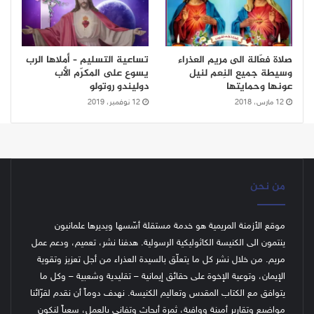
صلاة فعّالة الى مريم العذراء
تساعية التسليم – أملاها الرب
وسيطة جميع النِعم لنيل
يسوع على المكرّم الأب
عونها وحمايتها
دوليندو روتولو
12 مارس، 2018
12 نوفمبر، 2019
من نحن
موقع الأزمنة المريمية هو خدمة مستقلة أسّسها ويديرها علمانيون
ينتمون الى الكنيسة الكاثوليكية الرسولية. هدفنا نشر، تعميم، ودعم عمل
مريم. من خلال نشر كل ما يتعلّق بالسيدة العذراء من أجل تعزيز وتقوية
الإيمان، وتوعية الإخوة على حقائق إيمانية – تقليدية وشعبية – وكل ما
يتوافق مع الكتاب المقدس وتعاليم الكنيسة.
نهدف دوماً أن نقدم لقرّائنا
مواضيع وتقارير أمينة ووافية، ثمرة أبحاث وتفاني بالعمل، سعياً لنكون