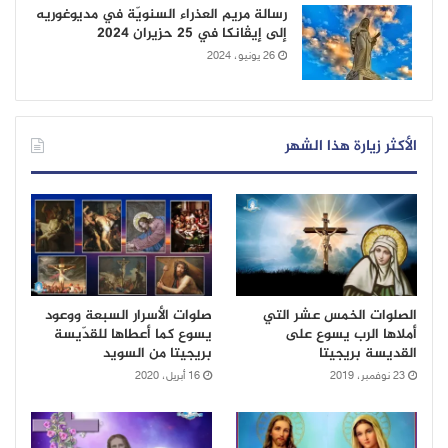
رسالة مريم العذراء السنويّة في مديوغوريه
إلى إيڤانكا في 25 حزيران 2024
26 يونيو، 2024
الأكثر زيارة هذا الشهر
الصلوات الخمس عشر التي
صلوات الأسرار السبعة ووعود
أملاها الرب يسوع على
يسوع كما أعطاها للقدّيسة
القديسة بريجيتا
بريجيتا من السويد
23 نوفمبر، 2019
16 أبريل، 2020