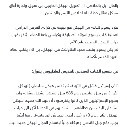
بالمال، بل بالخلاص. إن تحويل الهيكل الخارجي إلى سوق وتجارة أعاق
بشكل فعّال خطة الله لخلاص الأمم والوثنيين.
طرد يسوع للباعة من الهيكل هو نبوءة عن خرابه. العرض الدرامي
لعملية قلب يسوع لموائد الصيارفة وكراسي باعة الحمام، يُنذر بقرب
خراب الهيكل العنيف عام 70م.
لم يكن يسوع يقلب مجرد الطاولات في الهيكل، بل كان يقلب نظام
العهد القديم بأكمله.
في تفسير الكتاب المقدس للقديس اغناطيوس يقول:
“لأن إسرائيل فشل في التوبة، تم تدمير هيكل سليمان (الهيكل
الأول) من قِبل البابليين عام 586 قبل الميلاد. بشكل مشابه واجه
يسوع الإسرائيليين الذين كانوا يفترضون أن عهد الله معهم سيظل
آمنًا على الرغم من خطاياهم … تماديهم في الخطايا أدّى الى خراب
الهيكل الثاني عام 70م (على أيدي الجيوش الرومانية)… هنا أيضًا
يجب دفع جبل القدس وهيكله جانباً لإفساح المجال لهيكل جديد: بيت