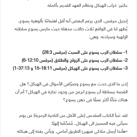
بكثير: خراب الهيكل ونظام العهد القديم بأكمله.
إنجيل مرقس، الذي يزعم البعض أنه أقل اهتمامًا بألوهية يسوع،
يُظهر لنا في الواقع ثلاث حالات مذهلة حيث مارس يسوع سلطته
الإلهية وسيادته. وهي:
1- سلطان الرب يسوع على السبت (مرقس 28:3)
2- سلطان الرب يسوع على الزواج والطلاق (مرقس 12:10-6)
3- سلطان الرب يسوع على الهيكل (مرقس 18:11-15 و 37:13-1)
إذن ما الذي حدث مع يسوع وصرّافي الأموال في الهيكل؟ هل
القصة ببساطة أن يسوع انزعج من وجود تجارة في الهيكل؟ أم أن
هناك شأنًا أكثر عمقًا في ذهن يسوع؟
لقد تنبأ الكتاب المقدس (على الأقل من الناحية الرمزية) عن يوم
سيأتي فيه المسيح الى الهيكل، مُمَحِّصًا إلهيًا:
«هأنذا أرسل ملاكي فيهيئ الطريق أمامي. ويأتي بغتة إلى هيكله