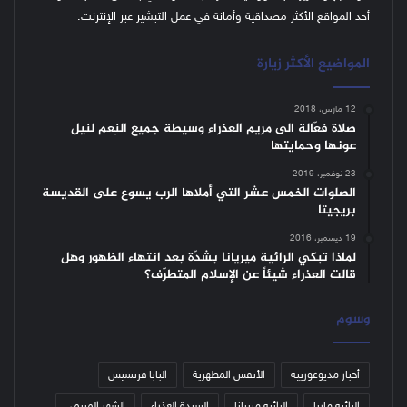
أحد المواقع الأكثر مصداقية وأمانة في عمل التبشير عبر الإنترنت.
المواضيع الأكثر زيارة
12 مارس، 2018
صلاة فعّالة الى مريم العذراء وسيطة جميع النِعم لنيل
عونها وحمايتها
23 نوفمبر، 2019
الصلوات الخمس عشر التي أملاها الرب يسوع على القديسة
بريجيتا
19 ديسمبر، 2016
لماذا تبكي الرائية ميريانا بشدّة بعد انتهاء الظهور وهل
قالت العذراء شيئاً عن الإسلام المتطرّف؟
وسوم
أخبار مديوغورييه
الأنفس المطهرية
البابا فرنسيس
الرائية ماريا
الرائية ميريانا
السيدة العذراء
الشهر المريمي