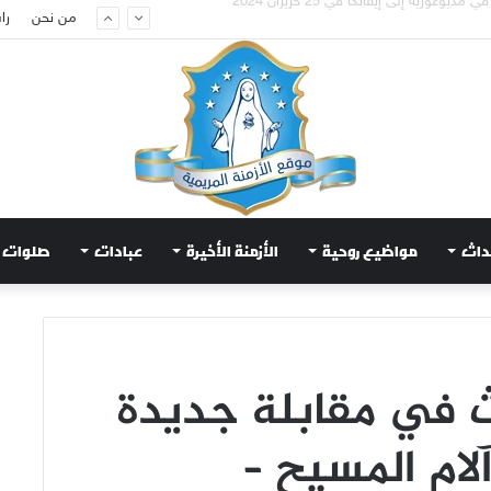
تعويض قلب مريم الطاهر هذا ما يطلبه يسوع!
من نحن
را
داث
مواضيع روحية
الأزمنة الأخيرة
عبادات
صلوات
ث في مقابلة جديدة
لام المسيح –