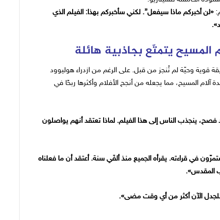
«لن أخبركم ماذا سيفعل”. لكني سأخبركم بهذا: الفيلم الذي
».
ام المسيح يتمتّع بجاذبية هائلة
ع المسيح بطريقة قوية وحيّة لم تُنجز من قبل. على الرغم من ازدراء هوليوود
 آلام المسيح، مما يجعله من أنجح الأفلام وأكثرها ربحًا في
 فصح، ينجذب الناس إلى هذا الفيلم. لماذا تعتقد أنهم يواصلون
رّون في قراءته. يقرأه الجميع منذ ألفَي سنة. أعتقد أن ما فعلناه
ب المقدس».