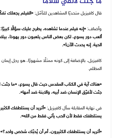
ما جئت لألقي سلامًا
قال كافيزيل متحديًا المشاهدين للتأمّل:
«الفيلم يجعلك تفكّ
وأضاف:
«إنه فيلم عندما تشاهده، يطرح عليك سؤالًا كبيرً
ألعب دور يسوع، لكن بعض الناس يلعبون دور يهوذا، بيلاط
الحية. إنه يحدث الآن!».
كافيزيل، بالإضافة إلى كونه ممثلًا مشهورًا، هو رجل إيمان يت
المظلم.
«هناك آية في الكتاب المقدس حيث قال يسوع، «ما جئت لألق
جئت لأفرّق الإنسان ضد أبيه، والابنة ضد أمها».
في نهاية المقابلة سأل كافيزيل:
«أتريد أن يستلطفك الكثير
يستلطفك فقط لأن الحب يأتي فقط من الله».
«أتريد أن يستلطفك الكثيرون، أم أن يُحبّك شخص واحد؟»
.