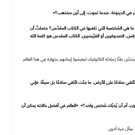
ر في الدينونة، عندما تموت، إلى أين ستذهب؟»
ا: ما هي الشخصية التي تلعبها في الكتاب المقدّس؟ حصلتُ أن
س، الصدوقيين أو الفرّيسيين. الكتاب المقدس هو كلمة الله
حدّى علنًا زملائه الكاثوليك ليعيشوا إيمانهم بجهارة في هذا العالم
ي سلامًا على الأرض. ما جئت لألقي سلامًا بل سيفًا. فإني
ون، أم أن يُحبّك شخص واحد؟»
.
«
العالم في أفضل حالاته يمكن أن
 سأل مرة أخرى.