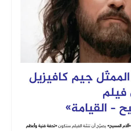
لممثّل جيم كافيزيل
فيلم
ح – القيامة
»
«آلام المسيح»
يصرّح أن تتمّة الفيلم ستكون
«
تحفة فنية وأعظم