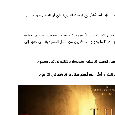
يوز:
«إنه أمر مُلحّ في الوقت الحالي».
(أي أنّ العمل قارب على
القصص الإنجيلية، وبدلاً من ذلك تصبّ جميع مواردها في صناعة
 غالبًا ما يكونون متجّذرين من المُثُل المسيحية التي تعود إلى
صص المصورة. سترى سوبرمان، لكنك لن ترى يسوع».
لت أن أمثّل دور أعظم بطل خارق وُجد في التاريخ».