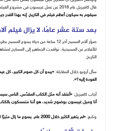
قال كافيزيل عام 2018 عن عمل غيبسون في مشروع الفيلم:
سيقوم به سيكون أعظم فيلم في التاريخ. إنه بهذا القدر جيد
بعد ستة عشر عامًا، لا يزال فيلم آل
صوّر آلام المسيح آخر 12 ساعة من حياة يسو
للأفلام عن المسيحية، توافدت الجماهير إلى المسارح لمشاهدة
التاريخ.
سأل أرويو خلال المقابلة:
«يبدو أن كل صوم الكبير، كل عيد
العودة إليه؟».
أجاب كافيزيل:
«أعتقد أنه مثل الكتاب المقدّس. الناس سيستم
أنا وميل غيبسون بوضوح شديد، هو أننا متمسكون بالكتا
وتابع:
«لم يتغير الكثير خلال 2000 عام. يسوع ما زال مثيرًا للجدل الآن أكثر من أي وقت مضى».