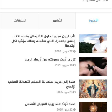
تابعنا على فيسبوك
الأخيرة
الأشهر
تعليقات
الأب ليون فيريرا حاول الشيطان منعه لكنه
إلتقى بالعذراء التي سلّمته رسالة مؤثّرة لكل
أولادها!
27 مارس، 2026
كل ما أردت معرفته عن أربعاء الرماد
18 فبراير، 2026
صلاة إلى مريم سلطانة السلام لتهدئة الغضب
الإلهي
23 مايو، 2025
صلاة تُردّد عند زيارة القربان الأقدس
22 مايو، 2025