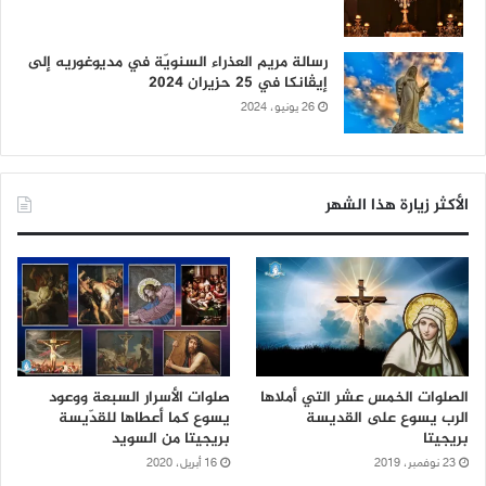
رسالة مريم العذراء السنويّة في مديوغوريه إلى
إيڤانكا في 25 حزيران 2024
26 يونيو، 2024
الأكثر زيارة هذا الشهر
الصلوات الخمس عشر التي أملاها
صلوات الأسرار السبعة ووعود
الرب يسوع على القديسة
يسوع كما أعطاها للقدّيسة
بريجيتا
بريجيتا من السويد
23 نوفمبر، 2019
16 أبريل، 2020