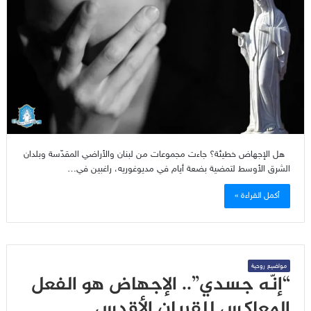
هل الإجهاض خطيئة؟ جاءت مجموعات من لبنان والأراضي المقدّسة وبلدان
الشرق الأوسط لتمضية بضعة أيام في مديوغوريه، راغبين في…
أكمل القراءة »
مواضيع روحية
“إنّه جسدي”.. الإجهاض هو الفعل
المعاكس للقربان الأقدس