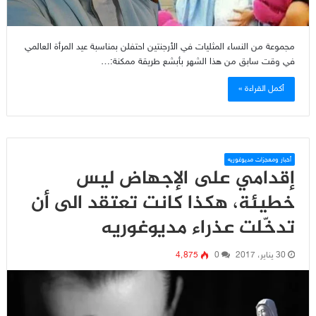
مجموعة من النساء المثليات في الأرجنتين احتفلن بمناسبة عيد المرأة العالمي
في وقت سابق من هذا الشهر بأبشع طريقة ممكنة:…
أكمل القراءة »
أخبار ومعجزات مديوغوريه
إقدامي على الإجهاض ليس
خطيئة، هكذا كانت تعتقد الى أن
تدخّلت عذراء مديوغوريه
30 يناير، 2017
0
4٬875