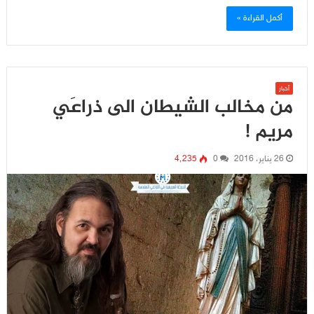
أكمل القراءة »
أخبار
من مخالب الشيطان الى ذراعَي
مريم !
26 يناير، 2016
0
4٬235