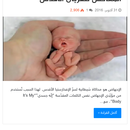
31 أكتوبر، 2016
1
2٬906
الإجهاض هو محاكاة شيطانية لسرّ الإفخارستيا الأقدس. لهذا السبب تُستخدم
من مؤيّدي الإجهاض نفس الكلمات المقدّسة “إنّه جسدي”“It’s My
Body”، مع…
أكمل القراءة »