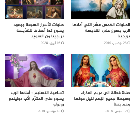
الصلوات الخمس عشر التي أملاها
صلوات الأسرار السبعة ووعود
الرب يسوع على القديسة
يسوع كما أعطاها للقدّيسة
بريجيتا
بريجيتا من السويد
23 نوفمبر، 2019
16 أبريل، 2020
صلاة فعّالة الى مريم العذراء
تساعية التسليم – أملاها الرب
وسيطة جميع النِعم لنيل عونها
يسوع على المكرّم الأب دوليندو
وحمايتها
روتولو
12 مارس، 2018
12 نوفمبر، 2019