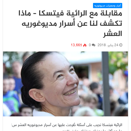
أخبار ومعجزات مديوغوريه
مقابلة مع الرائية فيتسكا – ماذا
تكشف لنا عن أسرار مديوغوريه
العشر
24 يناير، 2018
0
13٬665
الرائية فيتسكا تجيب على أسئلة طُرحت عليها عن أسرار مديوغوريه العشر س: