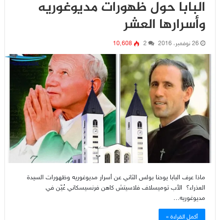
البابا حول ظهورات مديوغوريه
وأسرارها العشر
26 نوفمبر، 2016
2
10٬608
ماذا عرف البابا يوحنا بولس الثاني عن أسرار مديوغوريه وظهورات السيدة
العذراء؟ الأب توميسلاف فلاسيتش كاهن فرنسيسكاني عُيّن في
مديوغوريه…
أكمل القراءة »