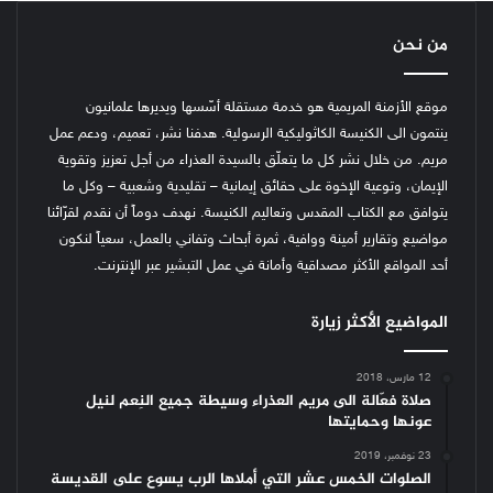
من نحن
موقع الأزمنة المريمية هو خدمة مستقلة أسّسها ويديرها علمانيون
ينتمون الى الكنيسة الكاثوليكية الرسولية. هدفنا نشر، تعميم، ودعم عمل
مريم. من خلال نشر كل ما يتعلّق بالسيدة العذراء من أجل تعزيز وتقوية
الإيمان، وتوعية الإخوة على حقائق إيمانية – تقليدية وشعبية – وكل ما
يتوافق مع الكتاب المقدس وتعاليم الكنيسة.
نهدف دوماً أن نقدم لقرّائنا
مواضيع وتقارير أمينة ووافية، ثمرة أبحاث وتفاني بالعمل، سعياً لنكون
أحد المواقع الأكثر مصداقية وأمانة في عمل التبشير عبر الإنترنت.
المواضيع الأكثر زيارة
12 مارس، 2018
صلاة فعّالة الى مريم العذراء وسيطة جميع النِعم لنيل
عونها وحمايتها
23 نوفمبر، 2019
الصلوات الخمس عشر التي أملاها الرب يسوع على القديسة