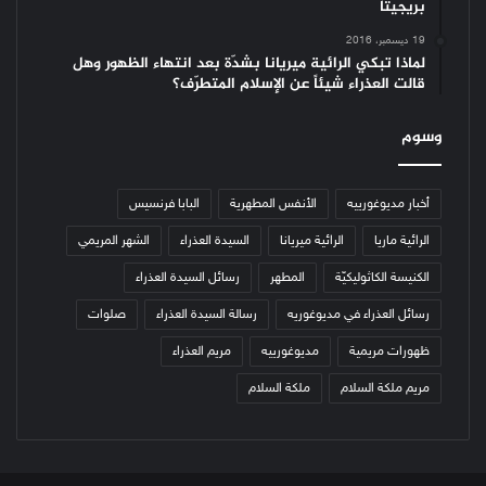
بريجيتا
19 ديسمبر، 2016
لماذا تبكي الرائية ميريانا بشدّة بعد انتهاء الظهور وهل
قالت العذراء شيئاً عن الإسلام المتطرّف؟
وسوم
أخبار مديوغورييه
الأنفس المطهرية
البابا فرنسيس
الرائية ماريا
الرائية ميريانا
السيدة العذراء
الشهر المريمي
الكنيسة الكاثوليكيّة
المطهر
رسائل السيدة العذراء
رسائل العذراء في مديوغوريه
رسالة السيدة العذراء
صلوات
ظهورات مريمية
مديوغورييه
مريم العذراء
مريم ملكة السلام
ملكة السلام