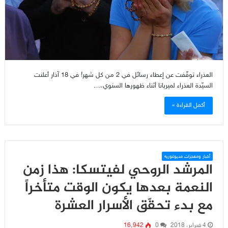
العذراء توقّفت عن إعطاء رسائل في 2 من كل شهر! في 18 آذار أعلنت
السيّدة العذراء لميريانا أثناء ظهورها السنوي،…
أكمل القراءة »
أخبار ومعجزات مديوغوريه
المرشد الروحي لفيتسكا: هذا زمن
النعمة بعدها يكون الوقت متأخراً
مع بدء تحقّق الأسرار العشرة
4 فبراير، 2018
0
16٬942