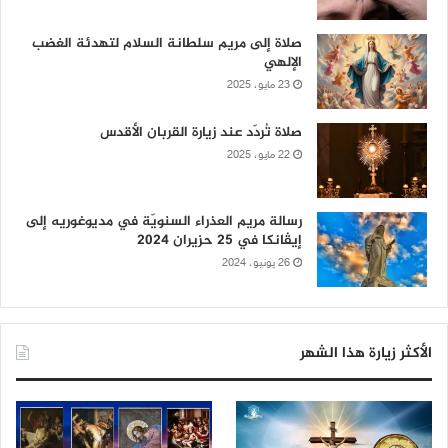
صلاة إلى مريم سلطانة السلام لتهدئة الغضب
الإلهي
23 مايو، 2025
صلاة تُردّد عند زيارة القربان الأقدس
22 مايو، 2025
رسالة مريم العذراء السنويّة في مديوغوريه إلى
إيڤانكا في 25 حزيران 2024
26 يونيو، 2024
الأكثر زيارة هذا الشهر