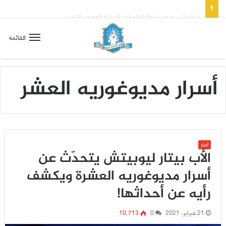
صلاة إلى مريم سلطانة السلام لتهدئة الغضب الإلهي
القائمة
أسرار مديوغوريه العشر
أخبار
الأب بيتار ليوبيتش يتحدّث عن
أسرار مديوغوريه العشرة ويكشف
رأيه عن أحداثها!
21 فبراير، 2021
0
10٬713