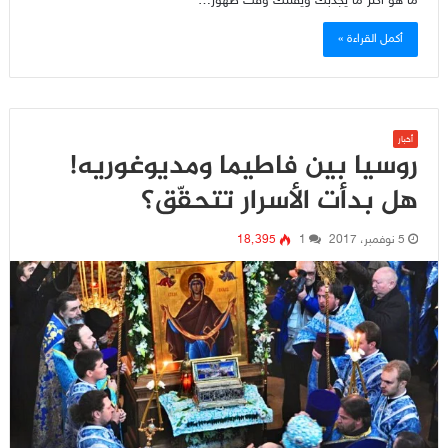
ما هو أكثر ما يجذبك ويفتنك وقت ظهور…
أكمل القراءة »
أخبار
روسيا بين فاطيما ومديوغوريه!
هل بدأت الأسرار تتحقّق؟
5 نوفمبر، 2017
1
18٬395