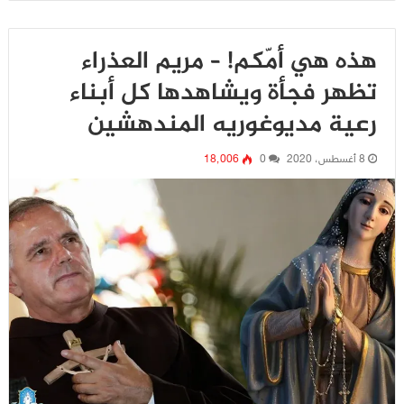
هذه هي أمّكم! – مريم العذراء
تظهر فجأة ويشاهدها كل أبناء
رعية مديوغوريه المندهشين
8 أغسطس، 2020
0
18٬006