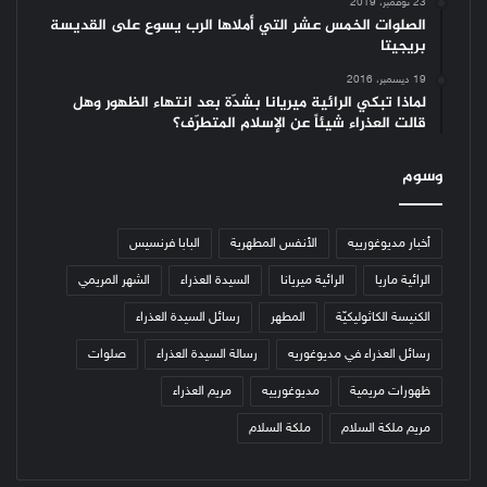
23 نوفمبر، 2019
الصلوات الخمس عشر التي أملاها الرب يسوع على القديسة
بريجيتا
19 ديسمبر، 2016
لماذا تبكي الرائية ميريانا بشدّة بعد انتهاء الظهور وهل
قالت العذراء شيئاً عن الإسلام المتطرّف؟
وسوم
أخبار مديوغورييه
الأنفس المطهرية
البابا فرنسيس
الرائية ماريا
الرائية ميريانا
السيدة العذراء
الشهر المريمي
الكنيسة الكاثوليكيّة
المطهر
رسائل السيدة العذراء
رسائل العذراء في مديوغوريه
رسالة السيدة العذراء
صلوات
ظهورات مريمية
مديوغورييه
مريم العذراء
مريم ملكة السلام
ملكة السلام