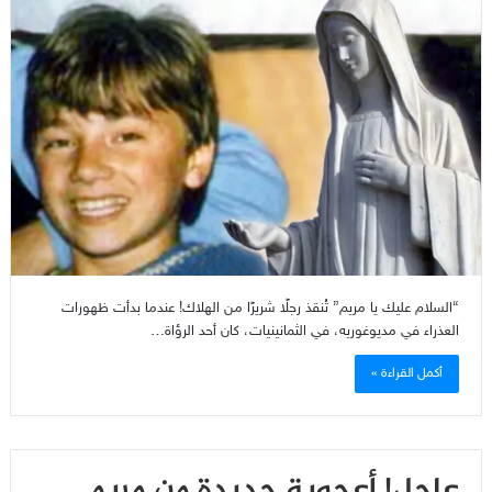
“السلام عليك يا مريم” تُنقذ رجلًا شريرًا من الهلاك! عندما بدأت ظهورات
العذراء في مديوغوريه، في الثمانينيات، كان أحد الرؤاة…
أكمل القراءة »
عاجل! أعجوبة جديدة من مريم