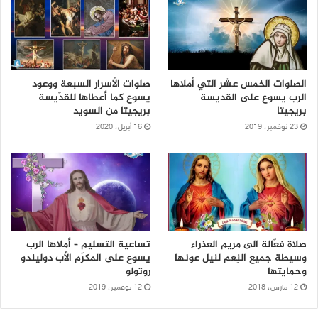
الصلوات الخمس عشر التي أملاها
صلوات الأسرار السبعة ووعود
الرب يسوع على القديسة
يسوع كما أعطاها للقدّيسة
بريجيتا
بريجيتا من السويد
23 نوفمبر، 2019
16 أبريل، 2020
صلاة فعّالة الى مريم العذراء
تساعية التسليم – أملاها الرب
وسيطة جميع النِعم لنيل عونها
يسوع على المكرّم الأب دوليندو
وحمايتها
روتولو
12 مارس، 2018
12 نوفمبر، 2019