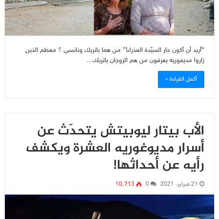
“أريد أن أكون جار السيّدة العذراء!” من هما باتريك ونانسي ؟ معظم الذين
زاروا مديغوريه يعرفون من هم الزوجان باتريك…
أكمل القراءة »
الأب بيتار ليوبيتش يتحدّث عن
أسرار مديوغوريه العشرة ويكشف
رأيه عن أحداثها!
21 فبراير، 2021
0
10٬713