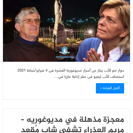
حوار مع الأب بيتار عن أسرار مديوغوريه العشرة في 4 فبراير\شباط 2021
استضاف الأب ليفيو في مقر إذاعة ماريا في…
أكمل القراءة »
معجزة مذهلة في مديوغوريه –
مريم العذراء تشفي شاب مُقعد