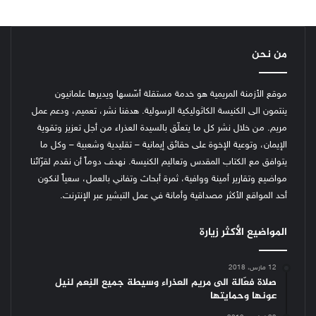
من نحن
موقع الأزمنة المريمية هو خدمة مستقلة أسّسها ويديرها علمانيون
ينتمون الى الكنيسة الكاثوليكية الرسولية. هدفنا نشر، تعميم، ودعم عمل
مريم. من خلال نشر كل ما يتعلّق بالسيدة العذراء من أجل تعزيز وتقوية
الإيمان، وتوعية الإخوة على حقائق إيمانية – تقليدية وشعبية – وكل ما
يتوافق مع الكتاب المقدس وتعاليم الكنيسة.
نهدف دوماً أن نقدم لقرّائنا
مواضيع وتقارير أمينة ووافية، ثمرة أبحاث وتفاني بالعمل، سعياً لنكون
أحد المواقع الأكثر مصداقية وأمانة في عمل التبشير عبر الإنترنت.
المواضيع الأكثر زيارة
12 مارس، 2018
صلاة فعّالة الى مريم العذراء وسيطة جميع النِعم لنيل
عونها وحمايتها