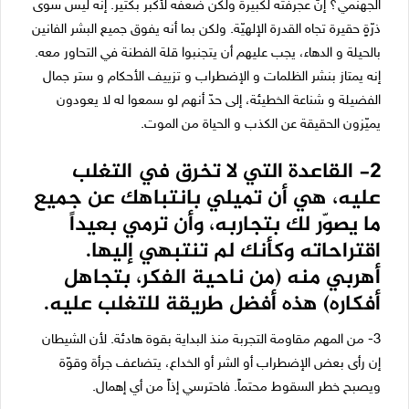
الجهنمي؟ إنّ عجرفته لكبيرة ولكن ضعفه لأكبر بكثير. إنه ليس سوى
ذرّةٍ حقيرة تجاه القدرة الإلهيّة. ولكن بما أنه يفوق جميع البشر الفانين
بالحيلة و الدهاء، يجب عليهم أن يتجنبوا قلة الفطنة في التحاور معه.
إنه يمتاز بنشر الظلمات و الإضطراب و تزييف الأحكام و ستر جمال
الفضيلة و شناعة الخطيئة، إلى حدّ أنهم لو سمعوا له لا يعودون
يميّزون الحقيقة عن الكذب و الحياة من الموت.
2- القاعدة التي لا تخرق في التغلب
عليه، هي أن تميلي بانتباهك عن جميع
ما يصوّر لك بتجاربه، وأن ترمي بعيداً
اقتراحاته وكأنك لم تنتبهي إليها.
أهربي منه (من ناحية الفكر، بتجاهل
أفكاره) هذه أفضل طريقة للتغلب عليه.
3- من المهم مقاومة التجربة منذ البداية بقوة هادئة. لأن الشيطان
إن رأى بعض الإضطراب أو الشر أو الخداع، يتضاعف جرأة وقوّة
ويصبح خطر السقوط محتماً. فاحترسي إذاً من أي إهمال.