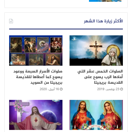
الأكثر زيارة هذا الشهر
الصلوات الخمس عشر التي
صلوات الأسرار السبعة ووعود
أملاها الرب يسوع على
يسوع كما أعطاها للقدّيسة
القديسة بريجيتا
بريجيتا من السويد
23 نوفمبر، 2019
16 أبريل، 2020