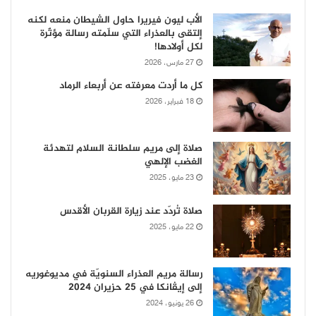
الأب ليون فيريرا حاول الشيطان منعه لكنه
إلتقى بالعذراء التي سلّمته رسالة مؤثّرة
لكل أولادها!
27 مارس، 2026
كل ما أردت معرفته عن أربعاء الرماد
18 فبراير، 2026
صلاة إلى مريم سلطانة السلام لتهدئة
الغضب الإلهي
23 مايو، 2025
صلاة تُردّد عند زيارة القربان الأقدس
22 مايو، 2025
رسالة مريم العذراء السنويّة في مديوغوريه
إلى إيڤانكا في 25 حزيران 2024
26 يونيو، 2024