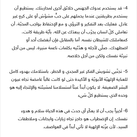
4- قد يستخدم عدوك الجهنمي خلائق أخرى لمحاربتك. يستطيع أن
يستخدم بطريقتين عندما يحملهم على حبٍّ مشوّش أو على كرهٍ غير
عادل. فعليك بعد التفكير و التروّي و مع الإحتفاظ بواجب المحبّة، أن
تعاملي كلّ انسان يجرّب أن يبعدَك عن الله، بأيّة طريقة كانت،
كمعاملتك للشيطان نفسه. أما بالمقابل فإن أبغضك أحد أو
اضطهدك، صلّي لأجله و هدّئيه بكلمات ناعمة منيرة، ليس من أجل
تبرئة نفسك ولكن من أجل خلاصه.
5- تجنّبي تشويش الفكر غير المجدي و الخطر، باستلامك بهدوء كامل
للعناية الإلهيّة الأبويّة و الأكيدة حتى لو كانت غالباً غامضة تجاه عيون
البشر الضعيفة. لا يكون أبداً عبثاً استسلامنا لمشيئته والإلتجاء إليه هو
وحده الذي يستطيع كلّ شيء
6- أخيراً يجب أن لا يعكّر أي حدث في هذه الحياة سلام و هدوء
نفسك. إن الإضطراب هو حاجز تجاه زيارات وايحاءات وملاطفات
السيد، لأن عزّته الإلهية لا تأتي أبداً في العواصف.