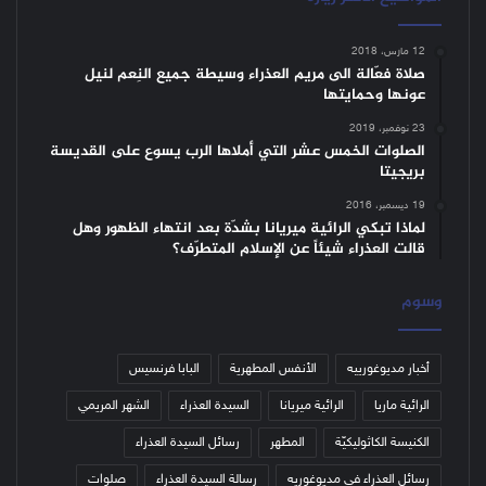
12 مارس، 2018
صلاة فعّالة الى مريم العذراء وسيطة جميع النِعم لنيل
عونها وحمايتها
23 نوفمبر، 2019
الصلوات الخمس عشر التي أملاها الرب يسوع على القديسة
بريجيتا
19 ديسمبر، 2016
لماذا تبكي الرائية ميريانا بشدّة بعد انتهاء الظهور وهل
قالت العذراء شيئاً عن الإسلام المتطرّف؟
وسوم
أخبار مديوغورييه
الأنفس المطهرية
البابا فرنسيس
الرائية ماريا
الرائية ميريانا
السيدة العذراء
الشهر المريمي
الكنيسة الكاثوليكيّة
المطهر
رسائل السيدة العذراء
رسائل العذراء في مديوغوريه
رسالة السيدة العذراء
صلوات