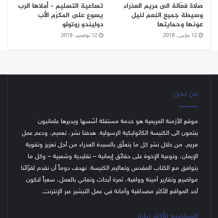
صلاة فعّالة الى مريم العذراء
تساعية التسليم – أملاها الرب
وسيطة جميع النِعم لنيل
يسوع على المكرّم الأب
عونها وحمايتها
دوليندو روتولو
12 مارس، 2018
12 نوفمبر، 2019
من نحن
موقع الأزمنة المريمية هو خدمة مستقلة أسّسها ويديرها علمانيون
ينتمون الى الكنيسة الكاثوليكية الرسولية. هدفنا نشر، تعميم، ودعم عمل
مريم. من خلال نشر كل ما يتعلّق بالسيدة العذراء من أجل تعزيز وتقوية
الإيمان، وتوعية الإخوة على حقائق إيمانية – تقليدية وشعبية – وكل ما
يتوافق مع الكتاب المقدس وتعاليم الكنيسة.
نهدف دوماً أن نقدم لقرّائنا
مواضيع وتقارير أمينة ووافية، ثمرة أبحاث وتفاني بالعمل، سعياً لنكون
أحد المواقع الأكثر مصداقية وأمانة في عمل التبشير عبر الإنترنت.
المواضيع الأكثر زيارة