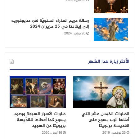
22 مايو، 2025
رسالة مريم العذراء السنويّة في مديوغوريه
إلى إيڤانكا في 25 حزيران 2024
26 يونيو، 2024
الأكثر زيارة هذا الشهر
الصلوات الخمس عشر التي
صلوات الأسرار السبعة ووعود
أملاها الرب يسوع على
يسوع كما أعطاها للقدّيسة
القديسة بريجيتا
بريجيتا من السويد
23 نوفمبر، 2019
16 أبريل، 2020