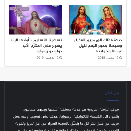
صلاة فعّالة الى مريم العذراء
تساعية التسليم – أملاها الرب
وسيطة جميع النِعم لنيل
يسوع على المكرّم الأب
عونها وحمايتها
دوليندو روتولو
12 مارس، 2018
12 نوفمبر، 2019
من نحن
موقع الأزمنة المريمية هو خدمة مستقلة أسّسها ويديرها علمانيون
ينتمون الى الكنيسة الكاثوليكية الرسولية. هدفنا نشر، تعميم، ودعم عمل
مريم. من خلال نشر كل ما يتعلّق بالسيدة العذراء من أجل تعزيز وتقوية
الإيمان، وتوعية الإخوة على حقائق إيمانية – تقليدية وشعبية – وكل ما