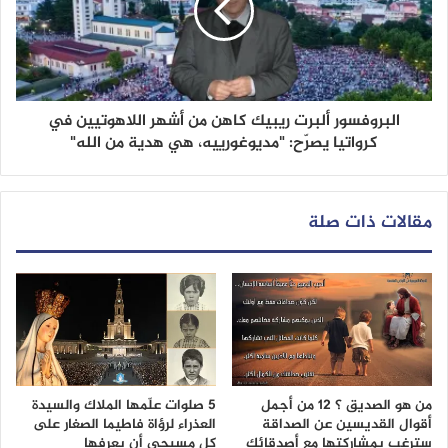
البروفسور ألبرت ريبيك كاهن من أشهر اللاهوتيين في
كرواتيا يصرّح: "مديوغورييه، هي هدية من الله"
مقالات ذات صلة
من هو الصديق ؟ 12 من أجمل
5 صلوات علّمها الملاك والسيدة
أقوال القديسين عن الصداقة
العذراء لرؤاة فاطيما الصغار على
سترغب بمشاركتها مع أصدقائك
كل مسيحي أن يعرفها