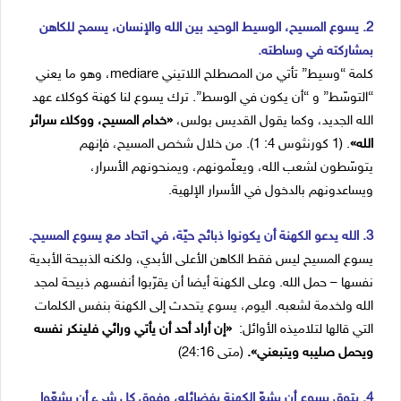
2. يسوع المسيح، الوسيط الوحيد بين الله والإنسان، يسمح للكاهن
بمشاركته في وساطته.
كلمة “وسيط” تأتي من المصطلح اللاتيني mediare، وهو ما يعني
“التوسّط” و “أن يكون في الوسط”. ترك يسوع لنا كهنة كوكلاء عهد
الله الجديد، وكما يقول القديس بولس،
«خدام المسيح، ووكلاء سرائر
الله»
. (1 كورنثوس 4: 1). من خلال شخص المسيح، فإنهم
يتوسّطون لشعب الله، ويعلّمونهم، ويمنحونهم الأسرار،
ويساعدونهم بالدخول في الأسرار الإلهية.
3. الله يدعو الكهنة أن يكونوا ذبائح حيّة، في اتحاد مع يسوع المسيح.
يسوع المسيح ليس فقط الكاهن الأعلى الأبدي، ولكنه الذبيحة الأبدية
نفسها – حمل الله. وعلى الكهنة أيضا أن يقرّبوا أنفسهم ذبيحة لمجد
الله ولخدمة لشعبه. اليوم، يسوع يتحدث إلى الكهنة بنفس الكلمات
التي قالها لتلاميذه الأوائل:
«إن أراد أحد أن يأتي ورائي فلينكر نفسه
ويحمل صليبه ويتبعني».
(متى 24:16)
4. يتوق يسوع أن يشعّ الكهنة بفضائله، وفوق كل شيء أن يشعّوا