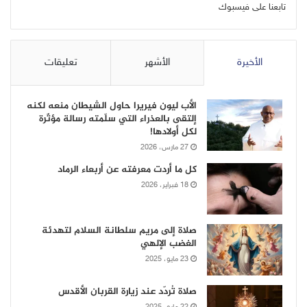
تابعنا على فيسبوك
الأخيرة
الأشهر
تعليقات
الأب ليون فيريرا حاول الشيطان منعه لكنه
إلتقى بالعذراء التي سلّمته رسالة مؤثّرة
لكل أولادها!
27 مارس، 2026
كل ما أردت معرفته عن أربعاء الرماد
18 فبراير، 2026
صلاة إلى مريم سلطانة السلام لتهدئة
الغضب الإلهي
23 مايو، 2025
صلاة تُردّد عند زيارة القربان الأقدس