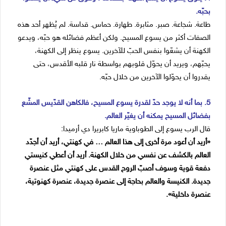
بحبّه.
طاعة. شجاعة. صبر. مثابرة. طهارة. حماس. قداسة. لم يُظهر أحد هذه
الصفات أكثر من يسوع المسيح. ولكن أعظم فضائله هو حبّه، ويدعو
الكهنة أن يشعّوا بنفس الحبّ للآخرين. يسوع ينظر إلى الكهنة،
يحبّهم، ويريد أن يحوّل قلوبهم بواسطة نار قلبه الأقدس، حتى
يقدروا أن يحوّلوا الآخرين من خلال حبّه.
5. بما أنه لا يوجد حدّ لقدرة يسوع المسيح، فالكاهن القدّيس المشّع
بفضائل المسيح يمكنه أن يغيّر العالم.
قال الرب يسوع إلى الطوباوية ماريا كابريرا دي أرميدا:
«أريد أن أعود مرة أخرى إلى هذا العالم … في كهنتي، أريد أن أجدّد
العالم بالكشف عن نفسي من خلال الكهنة. أريد أن أعطي كنيستي
دفعة قوية وسوف أصبّ الروح القدس على كهنتي مثل عنصرة
جديدة. الكنيسة والعالم بحاجة إلى عنصرة جديدة، عنصرة كهنوتية،
عنصرة داخلية».