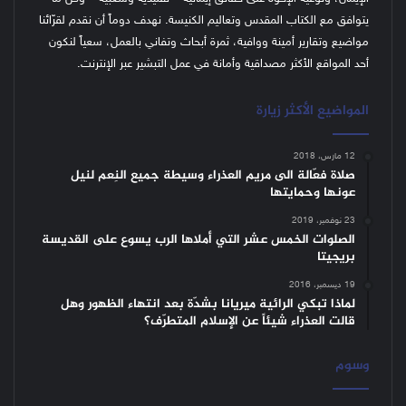
يتوافق مع الكتاب المقدس وتعاليم الكنيسة.
نهدف دوماً أن نقدم لقرّائنا
مواضيع وتقارير أمينة ووافية، ثمرة أبحاث وتفاني بالعمل، سعياً لنكون
أحد المواقع الأكثر مصداقية وأمانة في عمل التبشير عبر الإنترنت.
المواضيع الأكثر زيارة
12 مارس، 2018
صلاة فعّالة الى مريم العذراء وسيطة جميع النِعم لنيل
عونها وحمايتها
23 نوفمبر، 2019
الصلوات الخمس عشر التي أملاها الرب يسوع على القديسة
بريجيتا
19 ديسمبر، 2016
لماذا تبكي الرائية ميريانا بشدّة بعد انتهاء الظهور وهل
قالت العذراء شيئاً عن الإسلام المتطرّف؟
وسوم