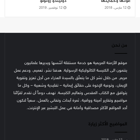
عونها وحمايتها
دوليندو روتولو
12 مارس، 2018
12 نوفمبر، 2019
من نحن
موقع الأزمنة المريمية هو خدمة مستقلة أسّسها ويديرها علمانيون
ينتمون الى الكنيسة الكاثوليكية الرسولية. هدفنا نشر، تعميم، ودعم عمل
مريم. من خلال نشر كل ما يتعلّق بالسيدة العذراء من أجل تعزيز وتقوية
الإيمان، وتوعية الإخوة على حقائق إيمانية – تقليدية وشعبية – وكل ما
يتوافق مع الكتاب المقدس وتعاليم الكنيسة.
نهدف دوماً أن نقدم لقرّائنا
مواضيع وتقارير أمينة ووافية، ثمرة أبحاث وتفاني بالعمل، سعياً لنكون
أحد المواقع الأكثر مصداقية وأمانة في عمل التبشير عبر الإنترنت.
المواضيع الأكثر زيارة