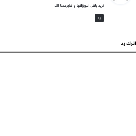
و
نريد باقي نبوؤاتها و فليرحمنا الله
ل
رد
اترك رد