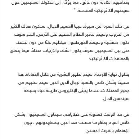
بمذاهبهم الكاذبة دون عائق، مما يؤدّي إلى شكوك المسيحيين حول
عقيدتهم الكاثوليكية المقدسة. ”
في تلك الفترة التي سيولد فيها المسيح الدجال، ستكون هناك الكثير
من الحروب وسيتم تدمير النظام الصحيح على الأرض. البدع سوف
تكون متفشية وسيعظ المهرطقون ضلالهم علنًا من دون تحفّظ.
حتى بين المسيحيين سوف يكون الشك والإرتياب مطلقًا فيما يتعلق
بالمعتقدات الكاثوليكية
بحلول نهاية الأزمنة، سيتم تطهير البشرية من خلال المعاناة. هذا
صحيحًا بشكل خاص بالنسبة لرجال الدين الذين سيتم سلبهم من
جميع الممتلكات. عندما يتبنّى الإكليروس طريقة حياة بسيطة،
سيتحسن الحال.
في هذا الوقت كعقوبة على خطاياهم، سيحاول المسيحيون بشكل
خاص القيام بمقاومة مسلحة ضد الذين يضطهدونهم ، جون
الإهتمام بالموت الجسدي.