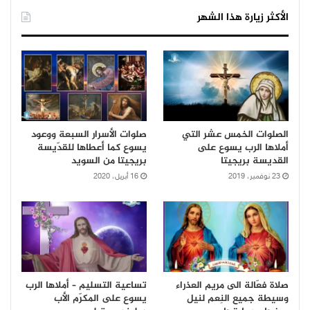
الأكثر زيارة هذا الشهر
الصلوات الخمس عشر التي
صلوات الأسرار السبعة ووعود
أملاها الرب يسوع على
يسوع كما أعطاها للقدّيسة
القديسة بريجيتا
بريجيتا من السويد
23 نوفمبر، 2019
16 أبريل، 2020
صلاة فعّالة الى مريم العذراء
تساعية التسليم – أملاها الرب
وسيطة جميع النِعم لنيل
يسوع على المكرّم الأب