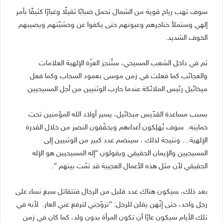
سوف تهب رياح قوية من الشمال تحمل ضبابًا ثقيلًا وغبارًا كثيفًا بأمر
إلهي وستملأ حناجرهم وعيونهم حتى يكفوا عن وحشيّتهم ويصيبهم
الخوف الشديد.
ثم في داخل الشعب المسيحي، ستُنجز العزّة الإلهية العلامات
والعجائب كما فعلت في زمن موسى بعمود السحاب وكما فعل
ميخائيل رئيس الملائكة عندما حارب الوثنيين من أجل المسيحيين.
بسبب مساعدة القدّيس ميخائيل، يسير أولاد الله المؤمنين تحت
حمايته. سوف يُهلِكون أعداءهم ويحقّقون النصر من خلال القدرة
الإلهية… ونتيجة لذلك ، سينضم عدد كبير من الوثنيين إلى
المسيحيين والإيمان الحقيقي ويقولون “إله المسيحيين هو الإله
الحقيقي لأن مثل هذه الأعمال العجيبة قد تمّت بينهم “.
بعد ذلك، سيكون هناك عدد قليل من الرجال فتتقاتل سبع نساء على
رجل واحد، حتى إنّهن يقلن للرجل: “تزوّجني لترفع عني العار. لأنه في
تلك الأيام سيكون عارًا أن تكون المرأة بدون ولد، كما كان في زمن