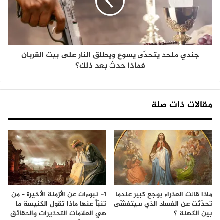
جندي ملحد يتحدّى يسوع ويطلق النار على بيت القربان
فماذا حدث بعد ذلك؟
مقالات ذات صلة
ماذا قالت العذراء بوجع كبير عندما
1- نبوءات عن الأزمنة الأخيرة – من
تحدّثت عن الفساد الذي سيتفشّى
تنبّأ عنها ماذا تقول الكنيسة ما
بين الكهنة ؟
هي العلامات التحذيرات والحقائق