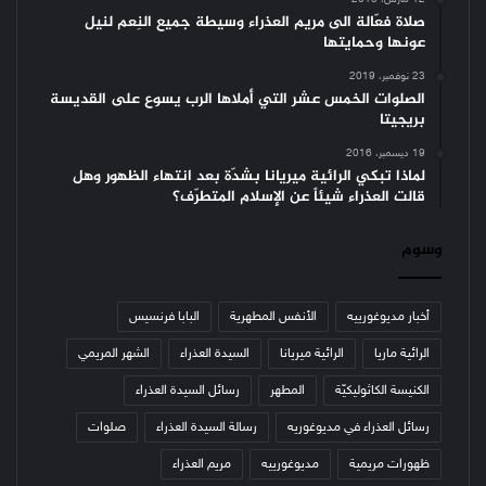
12 مارس، 2018
صلاة فعّالة الى مريم العذراء وسيطة جميع النِعم لنيل
عونها وحمايتها
23 نوفمبر، 2019
الصلوات الخمس عشر التي أملاها الرب يسوع على القديسة
بريجيتا
19 ديسمبر، 2016
لماذا تبكي الرائية ميريانا بشدّة بعد انتهاء الظهور وهل
قالت العذراء شيئاً عن الإسلام المتطرّف؟
وسوم
أخبار مديوغورييه
الأنفس المطهرية
البابا فرنسيس
الرائية ماريا
الرائية ميريانا
السيدة العذراء
الشهر المريمي
الكنيسة الكاثوليكيّة
المطهر
رسائل السيدة العذراء
رسائل العذراء في مديوغوريه
رسالة السيدة العذراء
صلوات
ظهورات مريمية
مديوغورييه
مريم العذراء