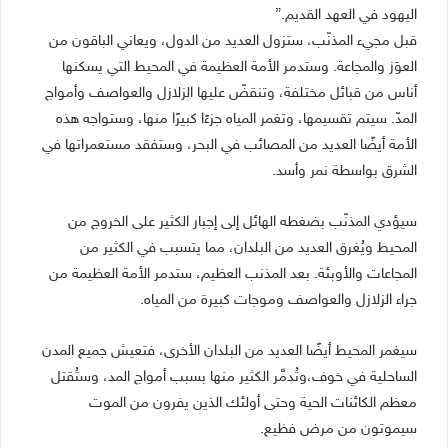
اليهود في العهد القديم.”
قبل مجيء المذنّب، ستزول العديد من الدول، ويعاني الباقون من
العوَز والمجاعة. وستدمر الأمة العظيمة في المحيط التي يسكنها
أناس من قبائل مختلفة، وتنقضّ عليها الزلازل والعواصف وأمواج
المدّ. سيتم تقسيمها، وتغمر المياه جزءًا كبيرًا منها، وستواجه هذه
الأمة أيضًا العديد من المصائب في البحر، وستفقد مستعمراتها في
الشرق بواسطة نمر وأسد.
سيؤدي المذنّب بضغطه الهائل إلى إجبار الكثير على الخروج من
المحيط ويُغرق العديد من البلدان، مما يتسبب في الكثير من
المجاعات والأوبئة. بعد المذنب العظيم، ستدمر الأمة العظيمة من
جراء الزلازل والعواصف وموجات كبيرة من المياه.
سيغمر المحيط أيضًا العديد من البلدان الأخرى، فتعيش جميع المدن
الساحلية في خوف،وتُدمَّر الكثير منها بسبب أمواج المد، وستُقتل
معظم الكائنات الحية وحتى أولئك الذين يفرون من الموت
سيموتون من مرض فظيع.