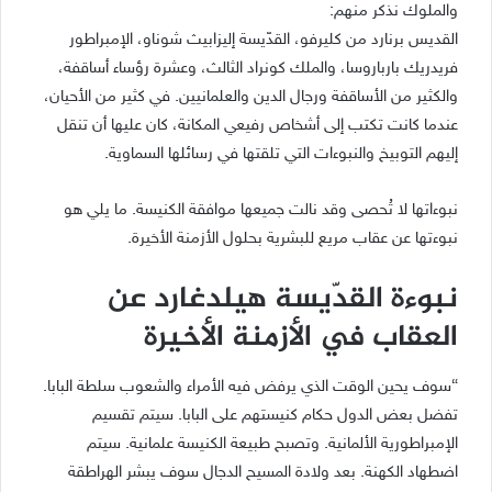
والملوك نذكر منهم:
القديس برنارد من كليرفو، القدّيسة إليزابيث شوناو، الإمبراطور
فريدريك بارباروسا، والملك كونراد الثالث، وعشرة رؤساء أساقفة،
والكثير من الأساقفة ورجال الدين والعلمانيين. في كثير من الأحيان،
عندما كانت تكتب إلى أشخاص رفيعي المكانة، كان عليها أن تنقل
إليهم التوبيخ والنبوءات التي تلقتها في رسائلها السماوية.
نبوءاتها لا تُحصى وقد نالت جميعها موافقة الكنيسة. ما يلي هو
نبوءتها عن عقاب مريع للبشرية بحلول الأزمنة الأخيرة.
نبوءة القدّيسة هيلدغارد عن
العقاب في الأزمنة الأخيرة
“سوف يحين الوقت الذي يرفض فيه الأمراء والشعوب سلطة البابا.
تفضل بعض الدول حكام كنيستهم على البابا. سيتم تقسيم
الإمبراطورية الألمانية. وتصبح طبيعة الكنيسة علمانية. سيتم
اضطهاد الكهنة. بعد ولادة المسيح الدجال سوف يبشر الهراطقة