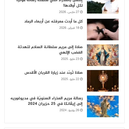
إلتقى بالعذراء التي سلّمته رسالة مؤثّرة
لكل أولادها!
27 مارس، 2026
كل ما أردت معرفته عن أربعاء الرماد
18 فبراير، 2026
صلاة إلى مريم سلطانة السلام لتهدئة
الغضب الإلهي
23 مايو، 2025
صلاة تُردّد عند زيارة القربان الأقدس
22 مايو، 2025
رسالة مريم العذراء السنويّة في مديوغوريه
إلى إيڤانكا في 25 حزيران 2024
26 يونيو، 2024