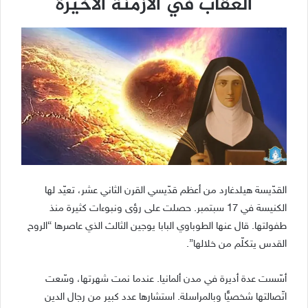
العقاب في الأزمنة الأخيرة
القدّيسة هيلدغارد من أعظم قدّيسي القرن الثاني عشر، تعيّد لها
الكنيسة في 17 سبتمبر. حصلت على رؤى ونبوءات كثيرة منذ
طفولتها. قال عنها الطوباوي البابا يوجين الثالث الذي عاصرها “الروح
القدس يتكلّم من خلالها”.
أسّست عدة أديرة في مدن ألمانيا. عندما نمت شهرتها، وسّعت
اتّصالتها شخصيًّا وبالمراسلة. استشارها عدد كبير من رجال الدين