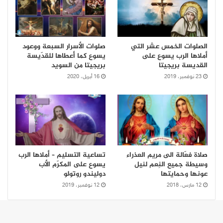
الصلوات الخمس عشر التي
صلوات الأسرار السبعة ووعود
أملاها الرب يسوع على
يسوع كما أعطاها للقدّيسة
القديسة بريجيتا
بريجيتا من السويد
23 نوفمبر، 2019
16 أبريل، 2020
صلاة فعّالة الى مريم العذراء
تساعية التسليم – أملاها الرب
وسيطة جميع النِعم لنيل
يسوع على المكرّم الأب
عونها وحمايتها
دوليندو روتولو
12 مارس، 2018
12 نوفمبر، 2019