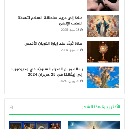
صلاة إلى مريم سلطانة السلام لتهدئة
الغضب الإلهي
23 مايو، 2025
صلاة تُردّد عند زيارة القربان الأقدس
22 مايو، 2025
رسالة مريم العذراء السنويّة في مديوغوريه
إلى إيڤانكا في 25 حزيران 2024
26 يونيو، 2024
الأكثر زيارة هذا الشهر