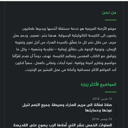
من نحن
موقع الأزمنة المريمية هو خدمة مستقلة أسّسها ويديرها علمانيون
ينتمون الى الكنيسة الكاثوليكية الرسولية. هدفنا نشر، تعميم، ودعم عمل
مريم. من خلال نشر كل ما يتعلّق بالسيدة العذراء من أجل تعزيز وتقوية
الإيمان، وتوعية الإخوة على حقائق إيمانية – تقليدية وشعبية – وكل ما
يتوافق مع الكتاب المقدس وتعاليم الكنيسة.
نهدف دوماً أن نقدم لقرّائنا
مواضيع وتقارير أمينة ووافية، ثمرة أبحاث وتفاني بالعمل، سعياً لنكون
أحد المواقع الأكثر مصداقية وأمانة في عمل التبشير عبر الإنترنت.
المواضيع الأكثر زيارة
12 مارس، 2018
صلاة فعّالة الى مريم العذراء وسيطة جميع النِعم لنيل
عونها وحمايتها
23 نوفمبر، 2019
الصلوات الخمس عشر التي أملاها الرب يسوع على القديسة