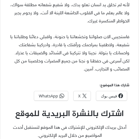
لأنه لم تخلق يد انسان تعلو يدك، وﻻ شفيع شفعاته مطلقة سواك،
وﻻ عالم يعلم ما في القلوب الخاشعة اللينة الا أنت، وﻻ رحوم يجبر
الخواطر المنكسرة غيرك.
فاستجيبي اﻻن صلواتنا وتخشعاتنا يا حنونة، واقبلي دعائنا وطلباتنا يا
شفيعة، ولاطفينا بمراحمك ورأفتك يا قادرة، وادركينا بشفاعتك
واحسانك يا بتولة. نجينا ولا تتركينا في الشدائد والضيقات يا عذراء.
لكن أسرعي في حفظنا و نجنا من جميع المضرات وخلصينا من كل
المصائب و التجارب. آمين.
شارك هذا الموضوع:
فيس بوك
X
WhatsApp
اشترك بالنشرة البريدية للموقع
أدخل بريدك الإلكتروني للإشتراك في هذا الموقع لتستقبل أحدث
المواضيع من خلال البريد الإلكتروني.