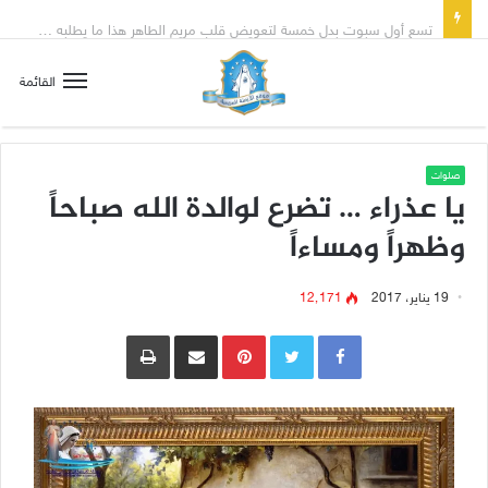
تسع أول سبوت بدل خمسة لتعويض قلب مريم الطاهر هذا ما يطلبه يسوع!
القائمة
صلوات
يا عذراء … تضرع لوالدة الله صباحاً
وظهراً ومساءاً
19 يناير، 2017
12٬171
Pinterest
مشاركة عبر البريد
طباعة