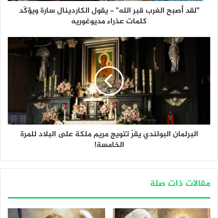
"لقد أصبح الغرب قبر الله" - يقول الكاردينال سارة ويؤكّد
كلمات عذراء مديوغوريه
البرلمان البولندي يقرّ تتويج مريم ملكة على البلاد للمرة
الخامسة!
مقالات ذات صلة