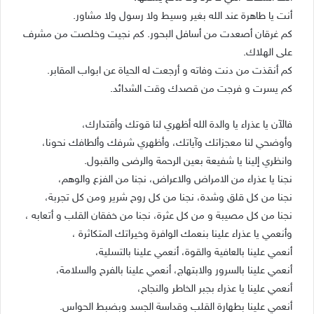
أنت يا طاهرة عند الله بغير وسيط وﻻ رسول وﻻ مشاور.
كم غرقان أصعدت من أسافل البحور. كم نجيت وخلصت من مشرف
على الهلاك.
كم أنقذت من دنت وفاته و أرجعت له الحياة عن ابواب المقابر.
كم يسرت و فرجت من قصدك وقت الشدائد.
فاﻵن يا عذراء يا والدة الله أظهري لنا قوتك وأقتدارك،
وأوضحي لنا معجزاتك وآياتك، وأظهري شرفك وألطافك نحونا،
وانظري إلينا يا شفيعة بعين الرحمة والرضى والقبول.
نجنا يا عذراء من الامراض والاعراض، نجنا من الفزع والوهم،
نجنا من كل قلق وشدة، نجنا من كل روح شرير ومن كل تجربة،
نجنا من كل مصيبة و من كل عثرة، نجنا من خفقان القلب و أتعابه ،
وأنعمي يا عذراء علينا بنعمك الوافرة وخيراتك المتكاثرة ،
أنعمي علينا بالعافية والقوة، أنعمي علينا بالتسلية،
أنعمي علينا بالسرور والابتهاج، أنعمي علينا بالفرح والسلامة،
أنعمي علينا يا عذراء بجبر الخاطر والنجاح،
أنعمي علينا بطهارة القلب وقداسة الجسد وبضبط الحواس.