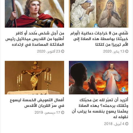
شُفي من 8 خراجات دماغية (أورام
من أجل شخص مُلحد أو كافر
خبيثة) بواسطة هذه الصلاة إلى
أطلبوا من القديس ميخائيل رئيس
الأم تيريزا من كلكتا
الملائكة المساعدة في ارتداده
13 يناير، 2020
23 أكتوبر، 2020
أتريد أن تعبّر لله عن محبّتك
أفعال التعويض الخمسة ليسوع
وثقتك برحمته؟ بهذه الصلاة
في سرّ القربان الأقدس
يعلّمنا يسوع بنفسه ما يرغب أن
17 ديسمبر، 2019
نقوله له
4 أبريل، 2018