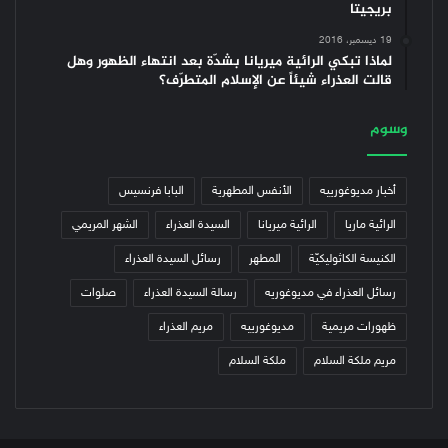
بريجيتا
19 ديسمبر، 2016
لماذا تبكي الرائية ميريانا بشدّة بعد انتهاء الظهور وهل
قالت العذراء شيئاً عن الإسلام المتطرّف؟
وسوم
أخبار مديوغورييه
الأنفس المطهرية
البابا فرنسيس
الرائية ماريا
الرائية ميريانا
السيدة العذراء
الشهر المريمي
الكنيسة الكاثوليكيّة
المطهر
رسائل السيدة العذراء
رسائل العذراء في مديوغوريه
رسالة السيدة العذراء
صلوات
ظهورات مريمية
مديوغورييه
مريم العذراء
مريم ملكة السلام
ملكة السلام