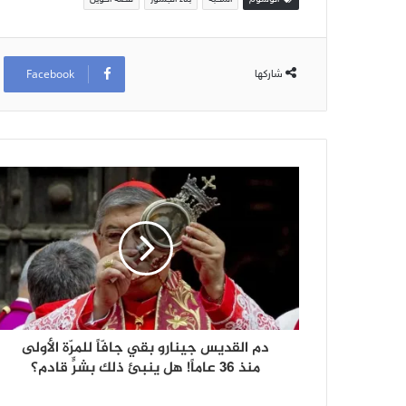
Facebook
شاركها
دم القديس جينارو بقي جافّاً للمرّة الأولى
منذ 36 عاماً! هل ينبئ ذلك بشرٍّ قادم؟