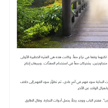
؛ لكنهما وقعا في نزاع معاً. وكانت هذه هي العثرة الخطيرة الأولى
زرعتين متجاورتين، يشتركان معاً في استخدام المعدَّات، ويبيعان إنتاج
ت البداية سوء فهم في أمرٍ عادي، ثم تطوَّر سوء الفهم إلى خلاف
نعزال الواحد عن الآخر.
ون“. ففتح الباب ووجد رجلاً يحمل أدوات النجارة. وقال الطارق