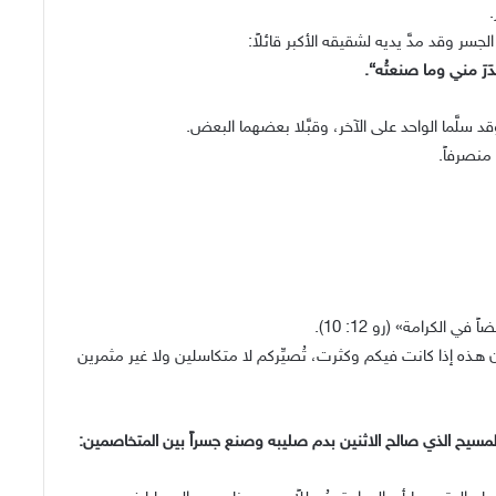
.
لجسر وقد مدَّ يديه لشقيقه الأكبر قائلاً:
َرَ مني وما صنعتُه“.
د سلَّما الواحد على الآخر، وقبَّلا بعضهما البعض.
 منصرفاً.
الكرامة» (رو 12: 10).
أن هـذه إذا كانت فيكم وكثرت، تُصيِّركم لا متكاسلين ولا غير مثمرين
 المسيح الذي صالح الاثنين بدم صليبه وصنع جسراً بين المتخاصمين: