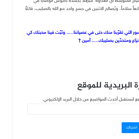
ياج المتوسط أي العداوة. مُبطِلاً بجسده ناموس الوصايا في
عاً سلاماً، ويُصالح الاثنين في جسدٍ واحد مع الله بالصليب، قاتلاً
لجسور التي تقرّبنا منك حتى في عصياننا….. وثبّت فينا محبتك كي
نزاع ومتحدّين بصليبك….. آمين †
 البريدية للموقع
ع لتستقبل أحدث المواضيع من خلال البريد الإلكتروني.
اشتراك