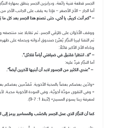
الجسر قطعة فنية رائعة، ودرابزين الجسر ينطق بمهارة النجَّار
أما الجار – الأخ الأصغر – فإذا به يقف على الجانب الآخر من ا
– ”كم أنت كريمٌ، يا أخي، حتى تصنع هذا الجسر بعد كل ما بَد
ووقف الأَخَوَان على طَرَفَي الجسر، ثم تقابلا عند منتصفه وق
ثم التفتا ليريا النجَّار يُعبِّئ صندوق أدواته ويحمله على ظهره
وناداه الأخ الأكبر قائلاً:
– ”لا، انتظر! فلتبقَ في ضيافتي أياماً قلائل“.
أما النجَّار فردَّ عليه:
– ”عندي الكثير من الجسور لابد أن أبنيها لآخرين أيضاً“.
«وادّين بعضكم بعضاً بالمحبة الأخوية. مُقدِّمين بعضكم بعضاً في 
« وفي التقوى مودَّة أخويَّـة، وفي المودة الأخوية محبـة. ل
لمعرفة ربنا يسوع المسيح» (2بط 1: 7-9).
كما أن النجَّار الذي عمل الجسر بالخشب والمسامير يرمز إلى