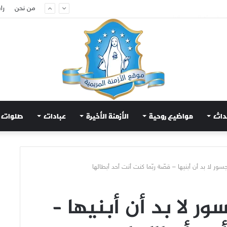
م لتهدئة الغضب الإلهي
من نحن
را
داث
مواضيع روحية
الأزمنة الأخيرة
عبادات
صلوات
سور لا بد أن أبنيها – قصّة ربّما كنت أنت أحد أبطالها
ر لا بد أن أبنيها –