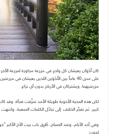
كان أَخَوَان يعيشان كل واحدٍ في مزرعة مجاورة لمزرعة الآخر
على مدى 40 عاماً بين الأَخَوَين اللذين يعيشان في م
مزرعتيهما، ويشتركان في الأرباح بدون أي نزاع.
لكن هذه المحبة الأخوية طويلة الأمد تمزَّقت فجأة. وقد كان
كبير، ثم تفجَّر الخلاف إلى تبادُل الكلمات الصعبة، وانتهت با
وفي أحد الأيام، وعند الصباح، طُرِق باب بيت الأخ الأكبر ”ج
لجون: