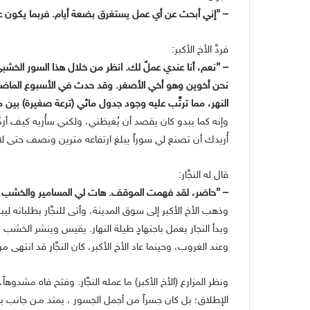
– ”إني أبحث عن أي عمل يستغرق بضعة أيام. فربما يكون عن
فردَّ الأخ الأكبر:
– ”نعم، أنا عندي عملٌ لك. انظر من خلال هذا السور الخشبي
نحن أخوين وهو أخي الأصغر. وقد حدث في الأسبوع الماضي أنه
النهر، مما ترتَّب عليه وجود جدول مائي (ترعة صغيرة) بين مز
وإنه كما يبدو كان يقصد أن يُغيظني، ولكني سأُريه كيف أردُّ 
أُريدك أن تصنع لي سوراً يبلغ ارتفاعه مترين ونصف حتى لا أ
قال له النجَّار:
– ”حاضر، لقد فهمت الموقف. هات لي المسامير والخشب لك
وذهب الأخ الأكبر إلى سوق المدينة، وأتى للنجَّار بطلباته ليبد
وبدأ النجار يعمل باجتهادٍ طيلة النهار. يقيس وينشر الخشب 
وعند الغروب، وحينما عاد الأخ الأكبر، كان النجَّار قد انتهى من
ونظر المزارع (الأخ الأكبر) ما عمله النجَّار. وفتح فاه مشدوهاً،
الإطلاق؛ بل كان جسراً من أجمل الجسور ، يمتد مـن جانب ب