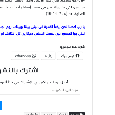
«لأنه هو سلامنا، الذي جعل الاثنين واحداً، ونقض حائط الس
فرائض، لكي يخلق الاثنين في نفسه إنساناً واحداً جديداً، صان
العداوة به» (أف 2: 14-16).
يا رب اعطنا نحن ايضاً القدرة كي نبني بيننا وبينك اروع ا
نبني بها الجسور بين بعضنا البعض مجتازين كل اختلاف او 
شارك هذا الموضوع:
فيس بوك
X
WhatsApp
اشترك بالنشرة
أدخل بريدك الإلكتروني للإشتراك في هذا الموق
عنوان
البريد
الإلكتروني
الوسوم
المحبّة
بناء الجسور
قصّة أخوين