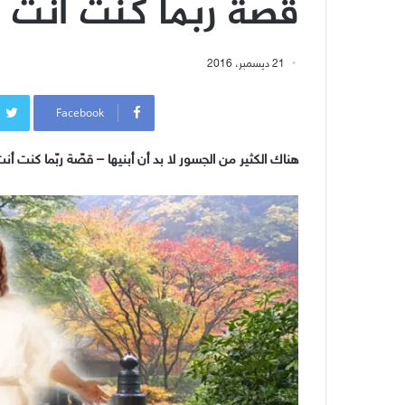
قصّة ربّما كنت أنت 
21 ديسمبر، 2016
Facebook
هناك
الكثير من الجسور لا بد أن أبنيها – قصّة ربّما كنت أنت