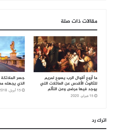
مقالات ذات صلة
ما أروع أقوال الرب يسوع لمريم
جسر الملائكة ف
للثالوث الأقدس عن العائلات التي
الذي يجهله مع
يوجد فيها مرضى وعن التألّم
15 أبريل، 2018
15 فبراير، 2020
اترك رد