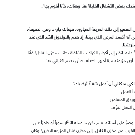
دك بعض الأشغال القليلة هنا وهناك، فأنا أقوم بها“.
 القصير إلى تلك المزرعة المجاورة، فهناك جاري. وفي الحقيقة،
 أفسد المرعى الذي بيننا، إذ هدم بالبولدوزر السّد الذي عند
رعتينا.
عليه. انظر إلى أكوام الكراكيب المُلقاة بجانب مخزن الغلال! فأنا
رى مزرعته مرة أخرى. اجعلْه يحسُّ بعدم اكتراثي به“.
ي يمكنني أن أعمل شغلاً يُرضيك“.
أ العمل.
ويدق المسامير.
 العمل لتوِّه.
 وصرَّ على أسنانه. فلم يكن ما عمله النجَّار سوراً أو حاجزاً على
القرب من مخزن الغلال، إلى مخزن غلال المزرعة الأخرى! وكان