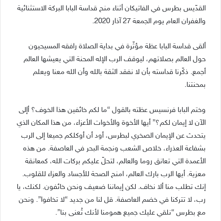
القدّيس بطرس في الفاتيكان أثناء منح قداسة البابا البركة الاستثنائية
والغفران العام يوم الجمعة 27 آذار 2020.
ألقى قداسة البابا عظة مؤثّرة في بداية الصلاة رافقه المسيحيون
حول العالم بصلاتهم، ليوقف الرب الإله المحنة التي يعيشها العالم
أجمع. ذكّرنا قداسته بأن لا نفقد الثقة بالله وأن الله معنا ويعلم
بمحنتنا.
وختم البابا فرنسيس عظته بالقول “ما لكم خائفين هذا الخوف؟ أإلى
الآن لا إيمان لكم؟” أيها الأخوة والأخوات الأعزاء، من هذا المكان الذي
يتحدث عن الإيمان الصخري لبطرس، أود أن أوكلكم جميعا إلى الرب
بشفاعة العذراء، خلاص الشعب ونجمة البحر في العاصفة. من هذه
الأعمدة التي تعانق روما والعالم، لتحلّ عليكم بركات الله، كمعانقة
معزية. أيها الرب بارك العالم، امنح الصحة للأجساد والعزاء للقلوب.
إنك تطلب منا ألا نخاف. لكن إيماننا ضعيف ونحن خائفون. لكنك، يا
رب، لا تتركنا في خضم العاصفة. قل لنا من جديد “لا تخافوا”. ونحن
مع بطرس “نلقي عليك جميع همومنا لأنك تُعنى بنا”.