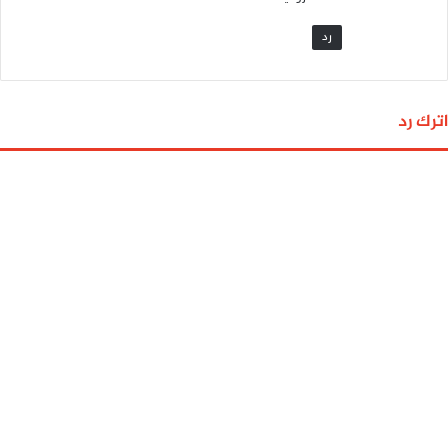
رد
اترك رد