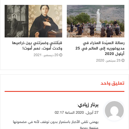
رسالة السيّدة العذراء في
قبّلَتني وغمرَتني بين ذراعيها
مديوغوريه إلى العالم في 25
وكدت أموت، نعم أموت!
أيلول 2020
20 ديسمبر، 2021
25 سبتمبر، 2020
تعليق واحد
ي
برنار زيادي
:
ق
27 أبريل، 2020 الساعة 02:17
و
يهمني تلقي الأخبار باستمرار بدون توقف لأنه في مضمونها
ل
منفعة روحية