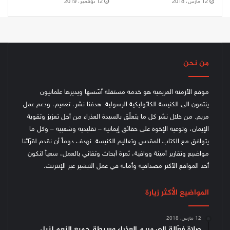
12 مارس، 2018
12 نوفمبر، 2019
من نحن
موقع الأزمنة المريمية هو خدمة مستقلة أسّسها ويديرها علمانيون
ينتمون الى الكنيسة الكاثوليكية الرسولية. هدفنا نشر، تعميم، ودعم عمل
مريم. من خلال نشر كل ما يتعلّق بالسيدة العذراء من أجل تعزيز وتقوية
الإيمان، وتوعية الإخوة على حقائق إيمانية – تقليدية وشعبية – وكل ما
يتوافق مع الكتاب المقدس وتعاليم الكنيسة.
نهدف دوماً أن نقدم لقرّائنا
مواضيع وتقارير أمينة ووافية، ثمرة أبحاث وتفاني بالعمل، سعياً لنكون
أحد المواقع الأكثر مصداقية وأمانة في عمل التبشير عبر الإنترنت.
المواضيع الأكثر زيارة
12 مارس، 2018
صلاة فعّالة الى مريم العذراء وسيطة جميع النِعم لنيل