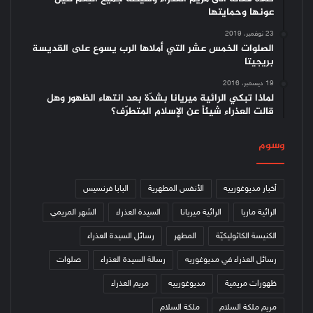
عونها وحمايتها
23 نوفمبر، 2019
الصلوات الخمس عشر التي أملاها الرب يسوع على القديسة
بريجيتا
19 ديسمبر، 2016
لماذا تبكي الرائية ميريانا بشدّة بعد انتهاء الظهور وهل
قالت العذراء شيئاً عن الإسلام المتطرّف؟
وسوم
أخبار مديوغورييه
الأنفس المطهرية
البابا فرنسيس
الرائية ماريا
الرائية ميريانا
السيدة العذراء
الشهر المريمي
الكنيسة الكاثوليكيّة
المطهر
رسائل السيدة العذراء
رسائل العذراء في مديوغوريه
رسالة السيدة العذراء
صلوات
ظهورات مريمية
مديوغورييه
مريم العذراء
مريم ملكة السلام
ملكة السلام