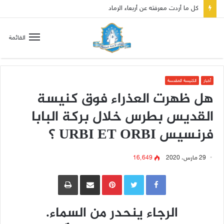
صلاة إلى مريم سلطانة السلام لتهدئة الغضب الإلهي
القائمة
أخبار
الكنيسة المقدسة
هل ظهرت العذراء فوق كنيسة
القديس بطرس خلال بركة البابا
فرنسيس URBI ET ORBI ؟
29 مارس، 2020
16٬649
Pinterest
مشاركة عبر البريد
طباعة
الرجاء ينحدر من السماء.