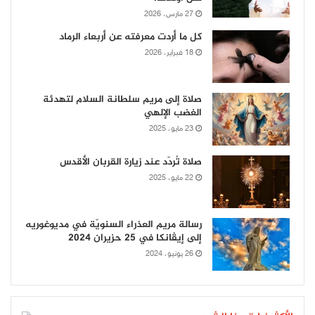
27 مارس، 2026
كل ما أردت معرفته عن أربعاء الرماد
18 فبراير، 2026
صلاة إلى مريم سلطانة السلام لتهدئة
الغضب الإلهي
23 مايو، 2025
صلاة تُردّد عند زيارة القربان الأقدس
22 مايو، 2025
رسالة مريم العذراء السنويّة في مديوغوريه
إلى إيڤانكا في 25 حزيران 2024
26 يونيو، 2024