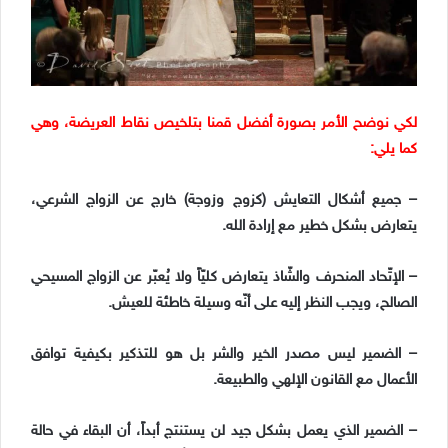
لكي نوضح الأمر بصورة أفضل قمنا بتلخيص نقاط العريضة، وهي
كما يلي:
– جميع أشكال التعايش (كزوج وزوجة) خارج عن الزواج الشرعي،
يتعارض بشكل خطير مع إرادة الله.
– الإتّحاد المنحرف والشّاذ يتعارض كليّاً ولا يُعبّر عن الزواج المسيحي
الصالح، ويجب النظر إليه على أنّه وسيلة خاطئة للعيش.
– الضمير ليس مصدر الخير والشر بل هو للتذكير بكيفية توافق
الأعمال مع القانون الإلهي والطبيعة.
– الضمير الذي يعمل بشكل جيد لن يستنتج أبداً، أن البقاء في حالة