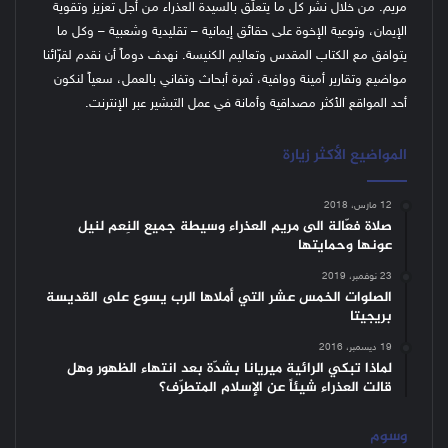
مريم. من خلال نشر كل ما يتعلّق بالسيدة العذراء من أجل تعزيز وتقوية
الإيمان، وتوعية الإخوة على حقائق إيمانية – تقليدية وشعبية – وكل ما
يتوافق مع الكتاب المقدس وتعاليم الكنيسة.
نهدف دوماً أن نقدم لقرّائنا
مواضيع وتقارير أمينة ووافية، ثمرة أبحاث وتفاني بالعمل، سعياً لنكون
أحد المواقع الأكثر مصداقية وأمانة في عمل التبشير عبر الإنترنت.
المواضيع الأكثر زيارة
12 مارس، 2018
صلاة فعّالة الى مريم العذراء وسيطة جميع النِعم لنيل
عونها وحمايتها
23 نوفمبر، 2019
الصلوات الخمس عشر التي أملاها الرب يسوع على القديسة
بريجيتا
19 ديسمبر، 2016
لماذا تبكي الرائية ميريانا بشدّة بعد انتهاء الظهور وهل
قالت العذراء شيئاً عن الإسلام المتطرّف؟
وسوم