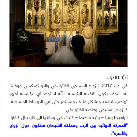
أعزّاءنا القرّاء،
في عام 2017، الزواج المسيحي الكاثوليكي والأورثودكسي ووفاءنا
له، سوف يكون القضية الرئيسية. لأنّه لا توجد أي مؤسّسة أخرى
تُهاجم بشراسة وبشكل عنيف ومستمر حتى في الأوساط المسيحية،
كالزواج المسيحي وخاصّة الكاثوليكي.
الراهبة لوسيا – رائية فاطيما – كتبت في رسالتها الى كاردينال كافارا:
“المعركة النهائية بين الرب ومملكة الشيطان ستكون حول الزواج
والأسرة”.