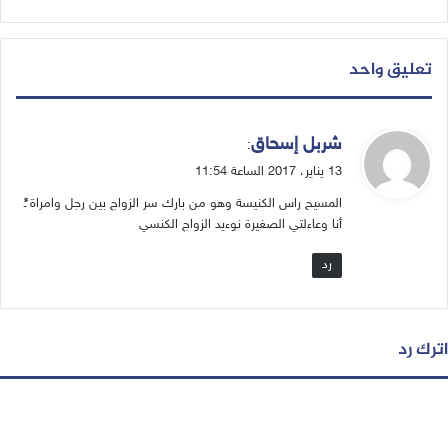
تعليق واحد
ي
شربل إسحاق
:
ق
13 يناير، 2017 الساعة 11:54
و
المسيح راس الكنيسة وهو من بارك سر الزواج بين رجل وامراة ًًـ
ل
أنا وعاءلتي الصغيرة نوءيد الزواج الكنسي
رد
اترك رد