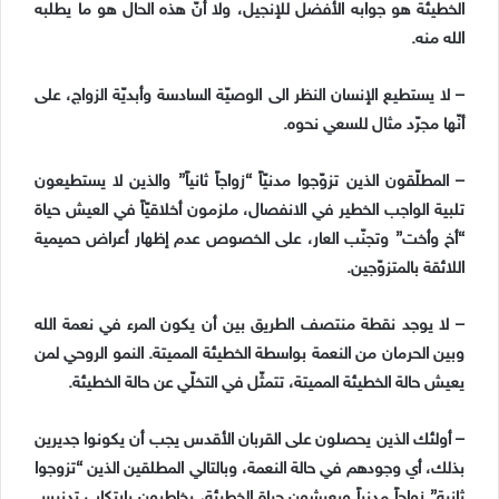
الخطيئة هو جوابه الأفضل للإنجيل، ولا أنّ هذه الحال هو ما يطلبه
الله منه.
– لا يستطيع الإنسان النظر الى الوصيّة السادسة وأبديّة الزواج، على
أنّها مجرّد مثال للسعي نحوه.
– المطلّقون الذين تزوّجوا مدنيّاً “زواجاً ثانياً” والذين لا يستطيعون
تلبية الواجب الخطير في الانفصال، ملزمون أخلاقيّاً في العيش حياة
“أخ وأخت” وتجنّب العار، على الخصوص عدم إظهار أعراض حميمية
اللائقة بالمتزوّجين.
– لا يوجد نقطة منتصف الطريق بين أن يكون المرء في نعمة الله
وبين الحرمان من النعمة بواسطة الخطيئة المميتة. النمو الروحي لمن
يعيش حالة الخطيئة المميتة، تتمثّل في التخلّي عن حالة الخطيئة.
– أولئك الذين يحصلون على القربان الأقدس يجب أن يكونوا جديرين
بذلك، أي وجودهم في حالة النعمة، وبالتالي المطلقين الذين “تزوجوا
ثانية” زواجاً مدنياً ويعيشون حياة الخطيئة، يخاطرون بارتكاب تدنيس