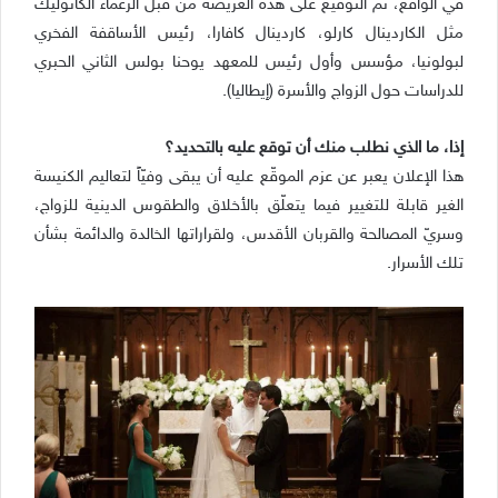
في الواقع، تم التوقيع على هذه العريضة من قبل الزعماء الكاثوليك
مثل الكاردينال كارلو، كاردينال كافارا، رئيس الأساقفة الفخري
لبولونيا، مؤسس وأول رئيس للمعهد يوحنا بولس الثاني الحبري
للدراسات حول الزواج والأسرة (إيطاليا).
إذا، ما الذي نطلب منك أن توقع عليه بالتحديد؟
هذا الإعلان يعبر عن عزم الموقّع عليه أن يبقى وفيّاً لتعاليم الكنيسة
الغير قابلة للتغيير فيما يتعلّق بالأخلاق والطقوس الدينية للزواج،
وسريّ المصالحة والقربان الأقدس، ولقراراتها الخالدة والدائمة بشأن
تلك الأسرار.