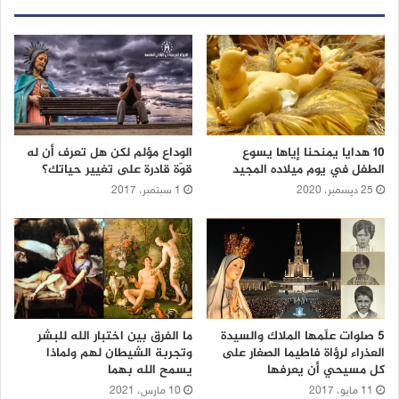
10 هدايا يمنحنا إياها يسوع
الوداع مؤلم لكن هل تعرف أن له
الطفل في يوم ميلاده المجيد
قوّة قادرة على تغيير حياتك؟
25 ديسمبر، 2020
1 سبتمبر، 2017
5 صلوات علّمها الملاك والسيدة
ما الفرق بين اختبار الله للبشر
العذراء لرؤاة فاطيما الصغار على
وتجربة الشيطان لهم ولماذا
كل مسيحي أن يعرفها
يسمح الله بهما
11 مايو، 2017
10 مارس، 2021