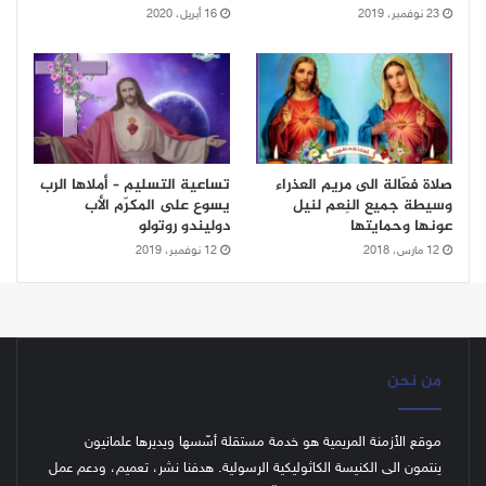
23 نوفمبر، 2019
16 أبريل، 2020
صلاة فعّالة الى مريم العذراء
تساعية التسليم – أملاها الرب
وسيطة جميع النِعم لنيل
يسوع على المكرّم الأب
عونها وحمايتها
دوليندو روتولو
12 مارس، 2018
12 نوفمبر، 2019
من نحن
موقع الأزمنة المريمية هو خدمة مستقلة أسّسها ويديرها علمانيون
ينتمون الى الكنيسة الكاثوليكية الرسولية. هدفنا نشر، تعميم، ودعم عمل