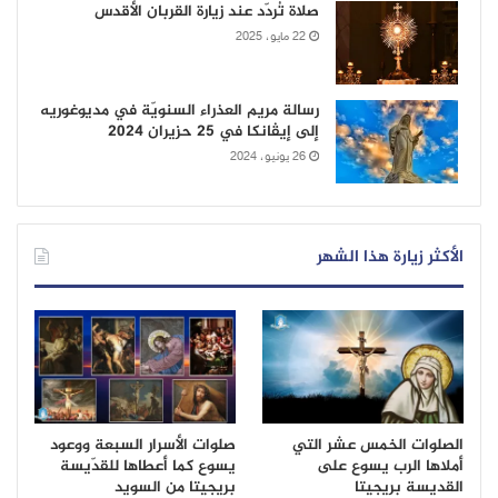
صلاة تُردّد عند زيارة القربان الأقدس
22 مايو، 2025
رسالة مريم العذراء السنويّة في مديوغوريه
إلى إيڤانكا في 25 حزيران 2024
26 يونيو، 2024
الأكثر زيارة هذا الشهر
الصلوات الخمس عشر التي
صلوات الأسرار السبعة ووعود
أملاها الرب يسوع على
يسوع كما أعطاها للقدّيسة
القديسة بريجيتا
بريجيتا من السويد