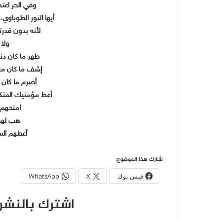
وفي الحر اعتد
أيها النور الطوباو
لأنه بدون قدر
ولا
طهر ما كان دنس
إشف ما كان معلول
أضرم ما كان بار
أعط مؤمنيك المتك
امنحهم 
هب لهم
أعطهم السر
شارك هذا الموضوع:
فيس بوك
X
WhatsApp
اشترك بالنشرة