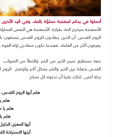
أحملوا في يدكم اسفنجة مملؤة بالماء، وفي اليد الأخرى ح
الأسفنجة سيخرج الماء بغزارة. الأسفنجة هي النفس المملؤة
الروح القدس. أن الذين ينقادون للروح القدس يتمتعون بالأف
يعرفون أكثر من العلماء، فعندما نكون منقادين لإله القوة 
معه نستطيع تمييز الخير من الشر والخطأ من الصواب.
القدس يجعلنا نرى الخير والشر بشكل أكبر وأوضح. الروح ال
رجلا أعمى. لذلك علينا أن ندعوه كل صباح:
هلم أيها الروح القدس،
هلم يا
هلم يا 
هلم يا
أيها المعزي الجلي
أيتها الاستراحة ال