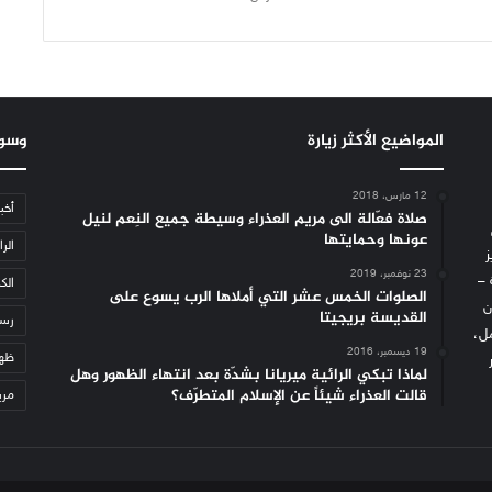
المواضيع الأكثر زيارة
وسو
12 مارس، 2018
أخب
صلاة فعّالة الى مريم العذراء وسيطة جميع النِعم لنيل
عونها وحمايتها
الرا
ز
23 نوفمبر، 2019
 –
الكن
الصلوات الخمس عشر التي أملاها الرب يسوع على
ن
القديسة بريجيتا
رسا
مل،
19 ديسمبر، 2016
ظهو
لماذا تبكي الرائية ميريانا بشدّة بعد انتهاء الظهور وهل
قالت العذراء شيئاً عن الإسلام المتطرّف؟
مري