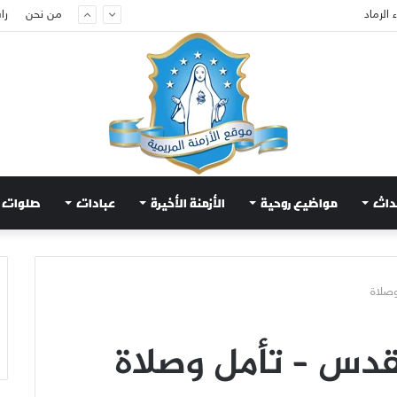
من نحن
را
م لتهدئة الغضب الإلهي
داث
مواضيع روحية
الأزمنة الأخيرة
عبادات
صلوات
وصلاة
لقدس – تأمل وصلاة