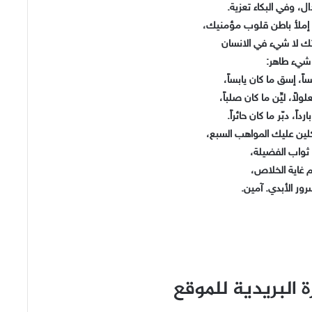
ال، وفي البكاء تعزية.
ي، إملأ باطن قلوب مؤمنيك،
تك لا شيء في الانسان
 شيء طاهر:
اً، إسق ما كان يابساً،
اً، ليِّن ما كان صلباً،
داً، دبّر ما كان حائراً.
لين عليك المواهب السبع،
ثواب الفضيلة،
 غاية الخلاص،
ور الأبدي. آمين.
 البريدية للموقع