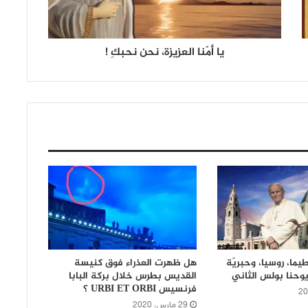
يا أمّنا العزيزة، نحن نحبكِ !
يما، روسيا، وحبريّة
هل ظهرت العذراء فوق كنيسة
يوحنا بولس الثاني
القديس بطرس خلال بركة البابا
فرنسيس URBI ET ORBI ؟
29 مارس، 2020