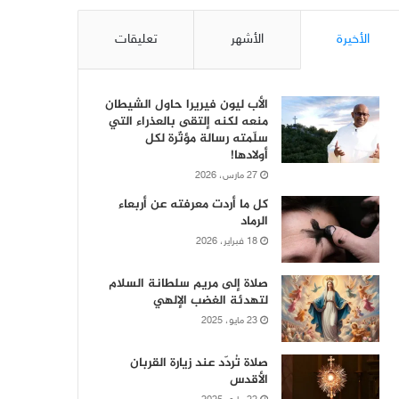
الأخيرة
الأشهر
تعليقات
الأب ليون فيريرا حاول الشيطان
منعه لكنه إلتقى بالعذراء التي
سلّمته رسالة مؤثّرة لكل
أولادها!
27 مارس، 2026
كل ما أردت معرفته عن أربعاء
الرماد
18 فبراير، 2026
صلاة إلى مريم سلطانة السلام
لتهدئة الغضب الإلهي
23 مايو، 2025
صلاة تُردّد عند زيارة القربان
الأقدس