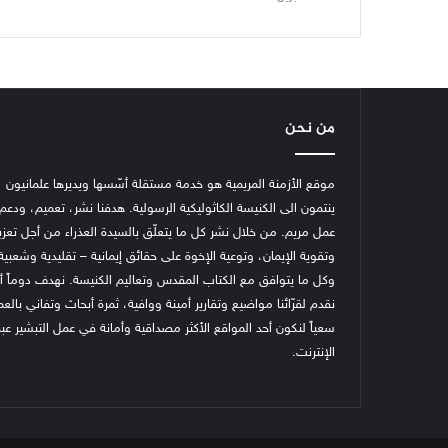
من نحن
موقع الأزمنة المريمية هو خدمة مستقلة أسّسها ويديرها علمانيون
ينتمون الى الكنيسة الكاثوليكية الرسولية. هدفنا نشر، تعميم، ودعم
عمل مريم. من خلال نشر كل ما يتعلّق بالسيدة العذراء من أجل تعزي
وتقوية الإيمان، وتوعية الإخوة على حقائق إيمانية – تقليدية وشعبية
وكل ما يتوافق مع الكتاب المقدس وتعاليم الكنيسة.
نهدف دوماً أ
نقدم لقرّائنا مواضيع وتقارير أمينة ووافية، ثمرة أبحاث وتفاني بالع
سعياً لنكون أحد المواقع الأكثر مصداقية وأمانة في عمل التبشير عبر
الإنترنت.