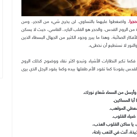
جرا
، واضغطوا عليهما بالتساوي. لن يخرج شيء من الحجر، ومن
 من الروح القدس، والحجر هو القلب البارد، القاسي، حيث لا يسكن
كار الصائبة، وهذا ما يبرر وجود الكثير من الجهال البسطاء الذين
والنور لا نستطيع أن نخطىء.
 فكما
تكبر النظارات الأشياء وتبدو اكثر نقاء ووضوح كذلك الروح
قدس يقودنا كما تقود الأم طفلها بيده وكما يقود الرجل الذي يرى
 وأرسل من السماء شعاع نورك.
 أبا المساكين.
معطي المواهب.
 ضياء القلوب.
ل، يا ساكن القلوب العذب،
لذيذة، أنت في التعب راحة،