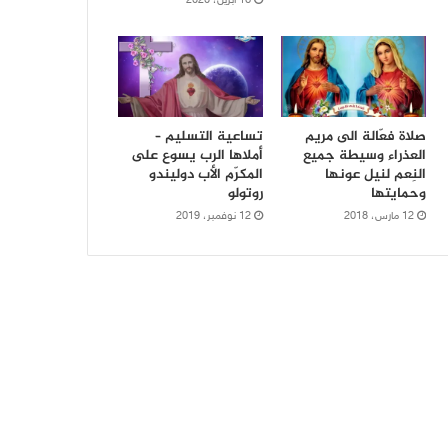
16 أبريل، 2020
صلاة فعّالة الى مريم
تساعية التسليم –
العذراء وسيطة جميع
أملاها الرب يسوع على
النِعم لنيل عونها
المكرّم الأب دوليندو
وحمايتها
روتولو
12 مارس، 2018
12 نوفمبر، 2019