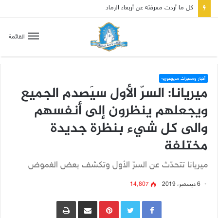
صلاة إلى مريم سلطانة السلام لتهدئة الغضب الإلهي
القائمة
أخبار ومعجزات مديوغوريه
ميريانا: السرّ الأول سيَصدم الجميع
ويجعلهم ينظرون إلى أنفسهم
والى كل شيء بنظرة جديدة
مختلفة
ميريانا تتحدّث عن السرّ الأول وتكشف بعض الغموض
6 ديسمبر، 2019
14٬807
Pinterest
مشاركة عبر البريد
طباعة