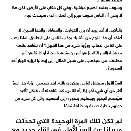
مرتبط بالأسرار.
وسوف يعلمه الجميع مباشرة، وفي كل مكان على الأرض. لكن هذا
لا يعني أن الناس سوف تهرع إلى المكان الذي سيحدث فيه.
بالتأكيد، لا أحد يريد أن يرى الكوارث، والمعاناة، والحظ السيئ. لا
أعتقد أن هذا النوع من الأشياء يجذب الناس على الإطلاق. لماذا يجب
على الناس الذهاب ورؤية شيء من هذا القبيل؟ أن تشاهد علامة
مدهشة (السر الثالث) هو أمر، ومشاهدة محنة أو كارثة هو أمر
مختلف. من سيذهب، على سبيل المثال، إلى إيطاليا لرؤية انهيار أحد
السدود؟.
السرّ الأول سيجعل الناس يفكرون بالله.
لقد صدمني رؤية هذا السرّ
أكثر من أي شيء آخر. إذا رآه الناس، كما شاهدته أنا، فبكل تأكيد
سيُصدم الجميع ويجعلهم ينظرون إلى أنفسهم والى كل شيء من
حولهم بنظرة جديدة ومختلفة تمامًا.
لم تكن تلك المرة الوحيدة التي تحدّثت
ميريانا عن السرّ الأول. في لقاء جديد مع