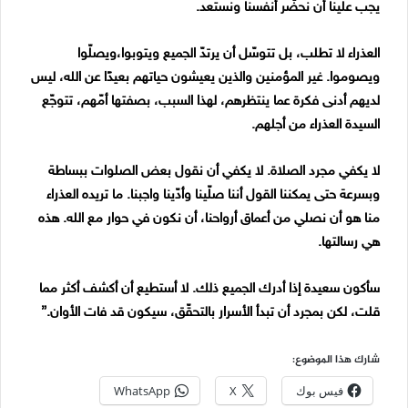
يجب علينا أن نحضّر أنفسنا ونستعد.
العذراء لا تطلب، بل تتوسّل أن يرتدّ الجميع ويتوبوا،ويصلّوا
ويصوموا. غير المؤمنين والذين يعيشون حياتهم بعيدًا عن الله، ليس
لديهم أدنى فكرة عما ينتظرهم، لهذا السبب، بصفتها أمّهم، تتوجّع
السيدة العذراء من أجلهم.
لا يكفي مجرد الصلاة. لا يكفي أن نقول بعض الصلوات ببساطة
وبسرعة حتى يمكننا القول أننا صلّينا وأدّينا واجبنا. ما تريده العذراء
منا هو أن نصلي من أعماق أرواحنا، أن نكون في حوار مع الله. هذه
هي رسالتها.
سأكون سعيدة إذا أدرك الجميع ذلك. لا أستطيع أن أكشف أكثر مما
قلت، لكن بمجرد أن تبدأ الأسرار بالتحقّق، سيكون قد فات الأوان.”
شارك هذا الموضوع:
فيس بوك
X
WhatsApp