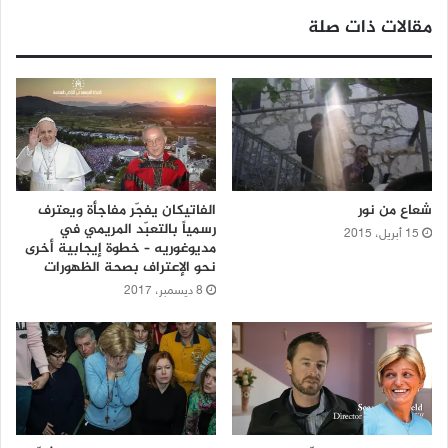
مقالات ذات صلة
شعاع من نور
الفاتيكان يفجّر مفاجأة ويعترف
رسمياً بالتعبّد المريمي في
15 أبريل، 2015
مديوغوريه – خطوة إيجابية أخرى
نحو الإعتراف بصحة الظهورات
8 ديسمبر، 2017