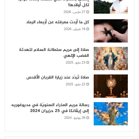
لكل أولادها!
27 مارس، 2026
كل ما أردت معرفته عن أربعاء الرماد
18 فبراير، 2026
صلاة إلى مريم سلطانة السلام لتهدئة
الغضب الإلهي
23 مايو، 2025
صلاة تُردّد عند زيارة القربان الأقدس
22 مايو، 2025
رسالة مريم العذراء السنويّة في مديوغوريه
إلى إيڤانكا في 25 حزيران 2024
26 يونيو، 2024