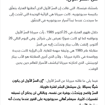
باستثناء فيتسكا، التي قالت إن السرّ الأول الذي أعطتها العذراء يتعلّق
بكنيسة مديوغوريه، كانت ميريانا هي الرائية الوحيدة التي لمّحت إلى
ما سيحدث عندما تبدأ أسرار مديوغوريه في التحقّق.
خلال ظهور العذراء في 25 أكتوبر 1985، رأت ميريانا السرّ الأول
وعواقبه كما لو كانت صورًا تعرض على شرائح. وفي اليوم التالي 26
أكتوبر، إلتقت بالأب بيتار وتحدّثت إليه عن السرّ.
مقابلة عام 1985 هي وثيقة مهمة للغاية، لأن الرؤية كانت جديدة
وواضحة في ذاكرة ميريانا ، ولأن الذي أجرى المقابلة هو الأب بيتار
لوبيبتش، الذي اختارته ميريانا ليكشف الأسرار للعالم حين يحين
الوقت.
فيما يلي ما قالته ميريانا عن السرّ الأول :
“إن السرّ الأول لن يكون
شيئًا بسيطًا. بل سيشغل البشر لفترة طويلة.
السرّ واضح ويتحدّث بوفرة عن نفسه، وبالتالي لن يحتاج أن تسبقه
تفسيرات كثيرة. سيعلم أهالي مديوغوريه على الفور عندما يحدث أنه