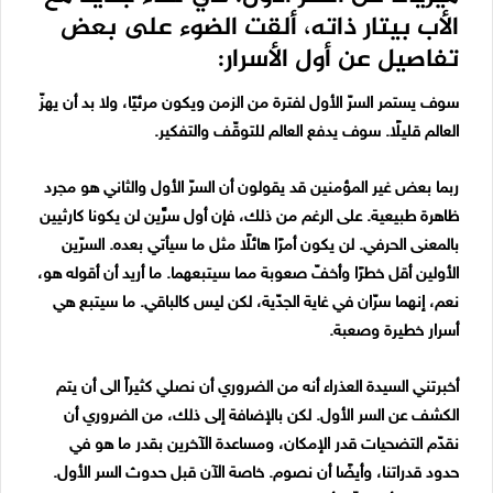
الأب بيتار ذاته، ألقت الضوء على بعض
تفاصيل عن أول الأسرار:
سوف يستمر السرّ الأول لفترة من الزمن ويكون مرئيًا، ولا بد أن يهزّ
العالم قليلًا. سوف يدفع العالم للتوقّف والتفكير.
ربما بعض غير المؤمنين قد يقولون أن السرّ الأول والثاني هو مجرد
ظاهرة طبيعية. على الرغم من ذلك، فإن أول سرَّين لن يكونا كارثيين
بالمعنى الحرفي. لن يكون أمرًا هائلًا مثل ما سيأتي بعده. السرّين
الأولين أقل خطرًا وأخفّ صعوبة مما سيتبعهما. ما أريد أن أقوله هو،
نعم، إنهما سرّان في غاية الجدّية، لكن ليس كالباقي. ما سيتبع هي
أسرار خطيرة وصعبة.
أخبرتني السيدة العذراء أنه من الضروري أن نصلي كثيراً الى أن يتم
الكشف عن السر الأول. لكن بالإضافة إلى ذلك، من الضروري أن
نقدّم التضحيات قدر الإمكان، ومساعدة الآخرين بقدر ما هو في
حدود قدراتنا، وأيضًا أن نصوم. خاصة الآن قبل حدوث السر الأول.