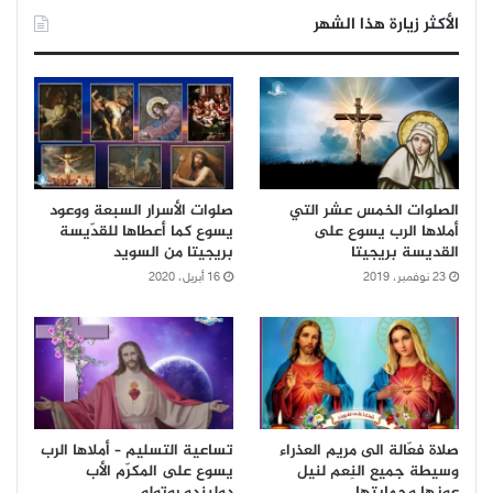
الأكثر زيارة هذا الشهر
الصلوات الخمس عشر التي
صلوات الأسرار السبعة ووعود
أملاها الرب يسوع على
يسوع كما أعطاها للقدّيسة
القديسة بريجيتا
بريجيتا من السويد
23 نوفمبر، 2019
16 أبريل، 2020
صلاة فعّالة الى مريم العذراء
تساعية التسليم – أملاها الرب
وسيطة جميع النِعم لنيل
يسوع على المكرّم الأب
عونها وحمايتها
دوليندو روتولو