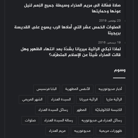
صلاة فعّالة الى مريم العذراء وسيطة جميع النِعم لنيل
عونها وحمايتها
23 نوفمبر، 2019
الصلوات الخمس عشر التي أملاها الرب يسوع على القديسة
بريجيتا
19 ديسمبر، 2016
لماذا تبكي الرائية ميريانا بشدّة بعد انتهاء الظهور وهل
قالت العذراء شيئاً عن الإسلام المتطرّف؟
وسوم
أخبار مديوغورييه
الأنفس المطهرية
البابا فرنسيس
الرائية ماريا
الرائية ميريانا
السيدة العذراء
الشهر المريمي
الكنيسة الكاثوليكيّة
المطهر
رسائل السيدة العذراء
رسائل العذراء في مديوغوريه
رسالة السيدة العذراء
صلوات
ظهورات مريمية
مديوغورييه
مريم العذراء