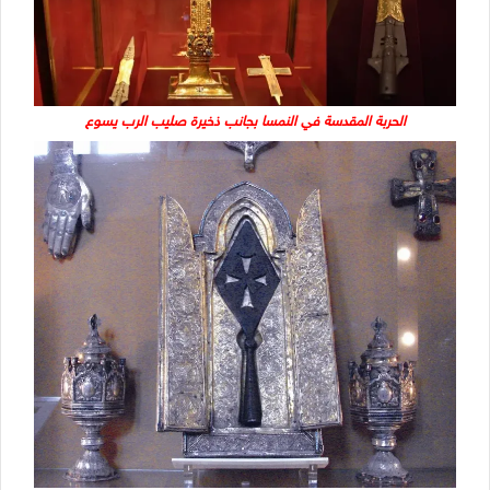
الحربة المقدسة في النمسا بجانب ذخيرة صليب الرب يسوع