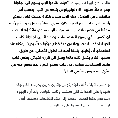
قالت الطوباوية آن إيميرك:
“حينما اقتادوا الرب يسوع الى الجلجلة
وهو حاملاً صليبه، كان لونجينوس يتبعه عن كثب، بحسب أمر
بيلاطس. في الطريق رمقه الرب يسوع بنظرة لمست قلبه. بعدئذٍ
رأيته على الجلجلة مع الجنود. كان يعتلي حصاناً ويحمل حربة. ثم رأيته
مجدّداً في قصر بيلاطس، بعد موت الرب يسوع، قائلاً إنّه لا يجب
أن تُكسر ساقَي يسوع لأنه قد مات. وعاد حالاً الى الجلجلة. كانت
الحربة المقدسة مصنوعة من عدة قطع مركّبة معاً، بحيث يمكنه عند
استعمالها أن يُطيلها بثلاثة أضعاف الطول الأصلي، عن طريق
سحبها. فقام بفعل ذلك حالما وصل الى قراره الفجائي بطعن قلب
فادينا المصلوب. ففاض من قلب يسوع الدم والماء فوقع منه في
عينَيّ لونجينوس فشُفي للحال”.
وبحسب التراث كُلف لونجينوس واثنين آخرين بحراسة القبر وقد
شهدوا على الأحداث التي سبقت وتلت القيامة. ولما أراد اليهود
رشوتهم تركوا الجندية وهربوا إلى بلاد الكبادوك مسقط رأس
لونجينوس بعد أن اعتمدوا على يد الرسل.