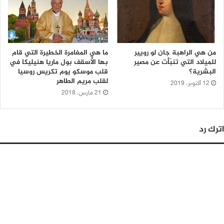
من هي الراهبة جان لو رويير
ما هي المغامرة الخطيرة التي قام
للميلاد التي تنبّأت عن مصير
بها الأسقف بول ماريا هنيليكا في
البشرية؟
قلب موسكو يوم تكريس روسيا
لقلب مريم الطاهر
12 أكتوبر، 2019
21 مارس، 2018
اترك رد