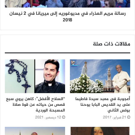
رسالة مريم العذراء في مديوغوريه إلى ميريانا في 2 نيسان
2018
مقالات ذات صلة
أعجوبة في معبد سيدة فاطيما
“السلاح الأفضل”: كاهن يروي سبع
على يد القديس البابا يوحنا
قصص من حياته عن قوة صلاة
بولس الثاني
المسبحة الوردية
21 فبراير، 2017
12 ديسمبر، 2021