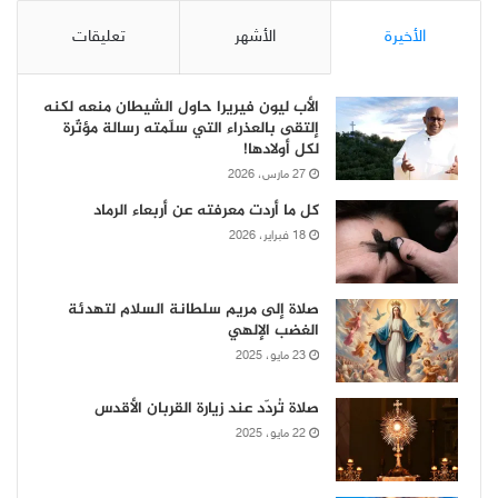
الأخيرة
الأشهر
تعليقات
الأب ليون فيريرا حاول الشيطان منعه لكنه
إلتقى بالعذراء التي سلّمته رسالة مؤثّرة
لكل أولادها!
27 مارس، 2026
كل ما أردت معرفته عن أربعاء الرماد
18 فبراير، 2026
صلاة إلى مريم سلطانة السلام لتهدئة
الغضب الإلهي
23 مايو، 2025
صلاة تُردّد عند زيارة القربان الأقدس
22 مايو، 2025