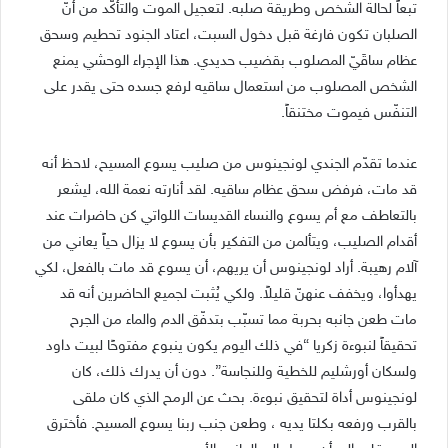
تبعاً لحالة الشخص وطريقة صلبه. لتعجيل الموت والتأكّد من أنّ
الصلبان تكون فارغة قبل دخول السبت، اعتاد الجنود تحطيم وسحق
عظام ساقَيّ المصلوب بقضيب حديدي. هذا الإجراء الوحشي يمنع
الشخص المصلوب من استعمال ساقيه لرفع جسده حتى يقدر على
التنفّس فيموت مختنقاً.
عندما تقدّم الجندي لونجينوس من صليب يسوع المسيح، لاحظ أنه
قد مات، فرفض سحق عظام ساقيه. لقد أنارته نعمة الله، ليشعر
بالتعاطف مع أم يسوع والنساء القديسات اللواتي كن حاضرات عند
أقدام الصليب، ويتألمن من التفكير بأن يسوع لا يزال حياً يعاني من
آلام رهيبة. أراد لونجينوس أن يريهم، أن يسوع قد مات بالفعل، لكي
يهدأوا، ويخفف عنهنّ قليلاً. ولكي يُثبت لجميع الحاضرين أنه قد
مات طعن جانبه بحربة مما تسبّب بتدفّق الدم والماء من الجرح
تحقيقاً لنبوءة زكريا “في ذلك اليوم يكون ينبوع مفتوحًا لبيت داود
ولسكان أورشليم للخطية وللنجاسة”. دون أن يدرك ذلك، كان
لونجينوس أداة لتحقيق نبوءة. بحث عن الرمح الذي كان ملقى
بالقرب ورفعه بكلتا يديه ، وطعن جنب ربنا يسوع المسيح. فأخترق