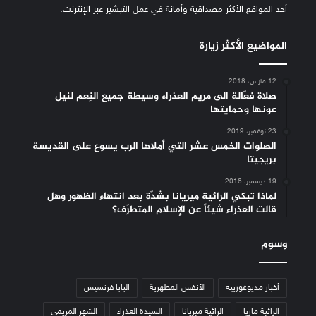
أحد المواقع الأكثر مصداقية وأمانة في عمل التبشير عبر الإنترنت.
المواضيع الأكثر زيارة
12 مارس، 2018
صلاة فعّالة الى مريم العذراء وسيطة جميع النِعم لنيل
عونها وحمايتها
23 نوفمبر، 2019
الصلوات الخمس عشر التي أملاها الرب يسوع على القديسة
بريجيتا
19 ديسمبر، 2016
لماذا تبكي الرائية ميريانا بشدّة بعد انتهاء الظهور وهل
قالت العذراء شيئاً عن الإسلام المتطرّف؟
وسوم
أخبار مديوغورييه
الأنفس المطهرية
البابا فرنسيس
الرائية ماريا
الرائية ميريانا
السيدة العذراء
الشهر المريمي