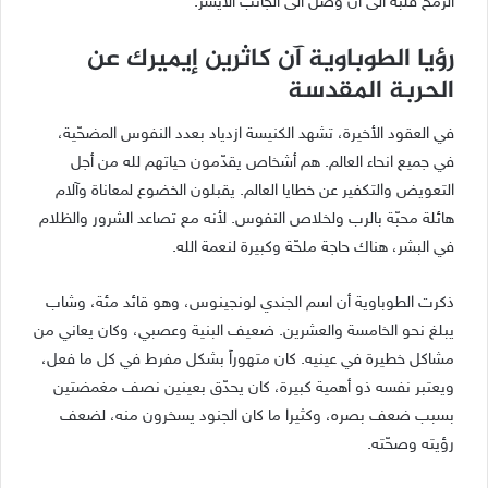
الرمح قلبه الى أن وصل الى الجانب الأيسر.
رؤيا الطوباوية آن كاثرين إيميرك عن
الحربة المقدسة
في العقود الأخيرة، تشهد الكنيسة ازدياد بعدد النفوس المضحّية،
في جميع انحاء العالم. هم أشخاص يقدّمون حياتهم لله من أجل
التعويض والتكفير عن خطايا العالم. يقبلون الخضوع لمعاناة وآلام
هائلة محبّة بالرب ولخلاص النفوس. لأنه مع تصاعد الشرور والظلام
في البشر، هناك حاجة ملحّة وكبيرة لنعمة الله.
ذكرت الطوباوية أن اسم الجندي لونجينوس، وهو قائد مئة، وشاب
يبلغ نحو الخامسة والعشرين. ضعيف البنية وعصبي، وكان يعاني من
مشاكل خطيرة في عينيه. كان متهوراً بشكل مفرط في كل ما فعل،
ويعتبر نفسه ذو أهمية كبيرة، كان يحدّق بعينين نصف مغمضتين
بسبب ضعف بصره، وكثيرا ما كان الجنود يسخرون منه، لضعف
رؤيته وصحّته.