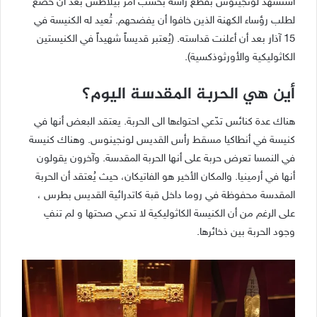
استشهد لونجينوس بقطع رأسه بحسب أمر بيلاطس بعد أن خضع
لطلب رؤساء الكهنة الذين خافوا أن يفضحهم. تُعيد له الكنيسة في
15 آذار بعد أن أعلنت قداسته. (يُعتبر قديساً شهيداً في الكنيستين
الكاثوليكية والأورثوذكسية).
أين هي الحربة المقدسة اليوم؟
هناك عدة كنائس تدّعي احتواءها الى الحربة. يعتقد البعض أنها في
كنيسة في أنطاكيا مسقط رأس القديس لونجينوس. وهناك كنيسة
في النمسا تعرض حربة على أنها الحربة المقدسة. وآخرون يقولون
أنها في أرمينيا. والمكان الأخير هو الفاتيكان، حيث يُعتقد أن الحربة
المقدسة محفوظة في روما داخل قبة كاتدرائية القديس بطرس ،
على الرغم من أن الكنيسة الكاثوليكية لا تدعي صحتها و لم تنفِ
وجود الحربة بين ذخائرها.