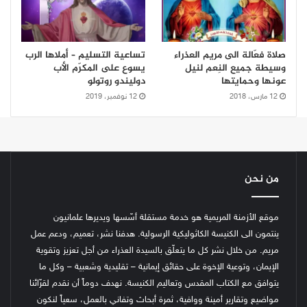
صلاة فعّالة الى مريم العذراء
تساعية التسليم – أملاها الرب
وسيطة جميع النِعم لنيل
يسوع على المكرّم الأب
عونها وحمايتها
دوليندو روتولو
12 مارس، 2018
12 نوفمبر، 2019
من نحن
موقع الأزمنة المريمية هو خدمة مستقلة أسّسها ويديرها علمانيون
ينتمون الى الكنيسة الكاثوليكية الرسولية. هدفنا نشر، تعميم، ودعم عمل
مريم. من خلال نشر كل ما يتعلّق بالسيدة العذراء من أجل تعزيز وتقوية
الإيمان، وتوعية الإخوة على حقائق إيمانية – تقليدية وشعبية – وكل ما
يتوافق مع الكتاب المقدس وتعاليم الكنيسة.
نهدف دوماً أن نقدم لقرّائنا
مواضيع وتقارير أمينة ووافية، ثمرة أبحاث وتفاني بالعمل، سعياً لنكون