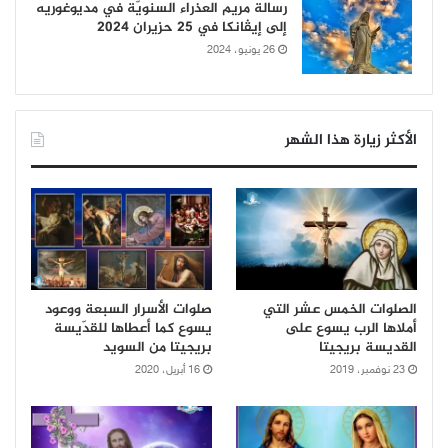
رسالة مريم العذراء السنويّة في مديوغوريه
إلى إيڤانكا في 25 حزيران 2024
26 يونيو، 2024
الأكثر زيارة هذا الشهر
الصلوات الخمس عشر التي
صلوات الأسرار السبعة ووعود
أملاها الرب يسوع على
يسوع كما أعطاها للقدّيسة
القديسة بريجيتا
بريجيتا من السويد
23 نوفمبر، 2019
16 أبريل، 2020