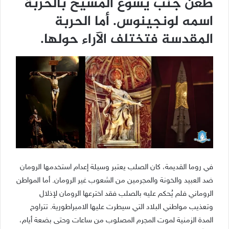
طعن جنب يسوع المسيح بالحربة
اسمه لونجينوس. أما الحربة
المقدسة فتختلف الآراء حولها.
في روما القديمة، كان الصلب يعتبر وسيلة إعدام استخدمها الرومان
ضد العبيد والخونة والمجرمين من الشعوب غير الرومان. أما المواطن
الروماني فلم يُحكم عليه بالصلب فقد اخترعها الرومان لإذلال
وتعذيب مواطني البلاد التي سيطرت عليها الامبراطورية. تتراوح
المدة الزمنية لموت المجرم المصلوب من ساعات وحتى بضعة أيام،