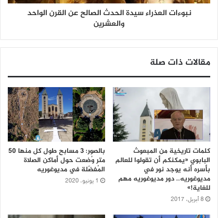
نبوءات العذراء سيدة الحدث الصالح عن القرن الواحد
والعشرين
مقالات ذات صلة
كلمات تاريخية من المبعوث
بالصور: 3 مسابح طول كل منها 50
البابوي «يمكنكم أن تقولوا للعالم
متر وُضعت حول أماكن الصلاة
بأسره أنه يوجد نور في
المُفضّلة في مديوغوريه
مديوغوريه.. دور مديوغوريه مهم
1 يونيو، 2020
للغاية!»
8 أبريل، 2017