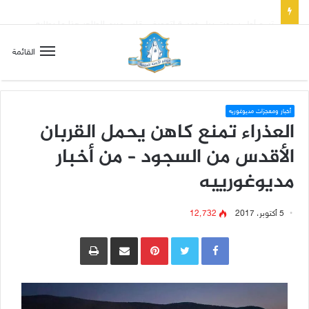
تسع أول سبوت بدل خمسة لتعويض قلب مريم الطاهر هذا ما يطلبه يسوع!
القائمة
أخبار ومعجزات مديوغوريه
العذراء تمنع كاهن يحمل القربان
الأقدس من السجود – من أخبار
مديوغورييه
5 أكتوبر، 2017
12٬732
Pinterest
مشاركة عبر البريد
طباعة