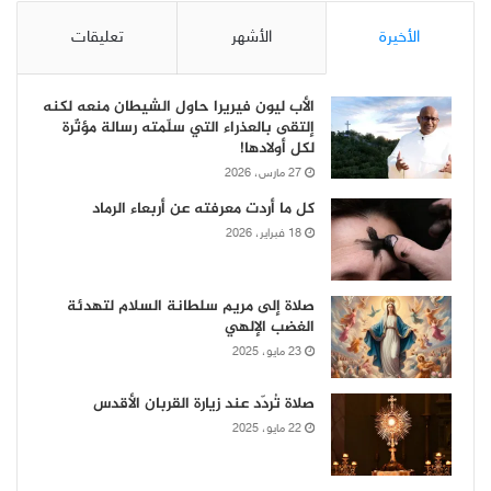
الأخيرة
الأشهر
تعليقات
الأب ليون فيريرا حاول الشيطان منعه لكنه
إلتقى بالعذراء التي سلّمته رسالة مؤثّرة
لكل أولادها!
27 مارس، 2026
كل ما أردت معرفته عن أربعاء الرماد
18 فبراير، 2026
صلاة إلى مريم سلطانة السلام لتهدئة
الغضب الإلهي
23 مايو، 2025
صلاة تُردّد عند زيارة القربان الأقدس
22 مايو، 2025