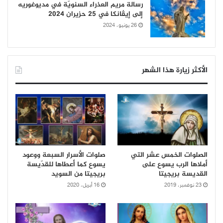
رسالة مريم العذراء السنويّة في مديوغوريه
إلى إيڤانكا في 25 حزيران 2024
26 يونيو، 2024
الأكثر زيارة هذا الشهر
الصلوات الخمس عشر التي
صلوات الأسرار السبعة ووعود
أملاها الرب يسوع على
يسوع كما أعطاها للقدّيسة
القديسة بريجيتا
بريجيتا من السويد
23 نوفمبر، 2019
16 أبريل، 2020