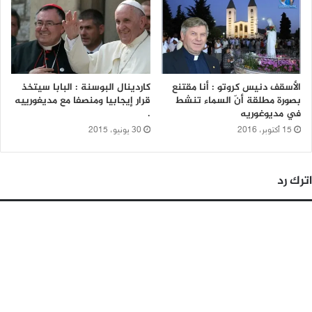
الأسقف دنيس كروتو : أنا مقتنع
كاردينال البوسنة : البابا سيتخذ
بصورة مطلقة أنّ السماء تنشط
قرار إيجابيا ومنصفا مع مديغورييه
في مديوغوريه
.
15 أكتوبر، 2016
30 يونيو، 2015
اترك رد