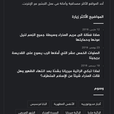
أحد المواقع الأكثر مصداقية وأمانة في عمل التبشير عبر الإنترنت.
المواضيع الأكثر زيارة
12 مارس، 2018
صلاة فعّالة الى مريم العذراء وسيطة جميع النِعم لنيل
عونها وحمايتها
23 نوفمبر، 2019
الصلوات الخمس عشر التي أملاها الرب يسوع على القديسة
بريجيتا
19 ديسمبر، 2016
لماذا تبكي الرائية ميريانا بشدّة بعد انتهاء الظهور وهل
قالت العذراء شيئاً عن الإسلام المتطرّف؟
وسوم
أخبار مديوغورييه
الأنفس المطهرية
البابا فرنسيس
الرائية ماريا
الرائية ميريانا
السيدة العذراء
الشهر المريمي