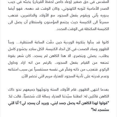
المقدس في حقّ صغير (وعاء خاص لحفظ القربان) يخبئه في جيب
الصدر الأمامية لثوبه الكهنوتي، وكان الوقت قد دهمه، فهو أيضا
بدوره يأتي ويقوم بفعل السجود مع الأولاد والحاضرين، فذهب
مسرعاً الى الكنيسة حيث يجتمع المؤمنون واستطاع
أن يصل الى
الكنيسة المكتظة في الوقت المحدد.
كانوا قد بدأوا بتلاوة الوردية حين دقّت الساعة المنتظرة… وبدأ
الظهور وساد الصمت في كل انحاء الكنيسة. الكل ساجد بخشوع كامل
يطلب، يصلي ويتضرع، الا هذا الكاهن لم يسجد، كان شعر بقوة
تمنعه من القيام بفعل السجود، بالرغم من انه اراد وحاول
الركوع. فتعجب من ذاته وفكّر في نفسه مستفسراً عن سبب امتناعه
وعدم قدرته على تأدية السجود للعذراء مريم التي تحضر الآن.
بعدما انتهى الظهور، قام الأولاد الستة وتوجّهوا جميعهم نحو ذاك
الكاهن قائلين له: اعطتنا سيّدتنا العذراء رسالة لك شخصيّاً، قالت لنا:
“قولوا لهذا الكاهن أنه يحمل جسد ابني، ويريد أن يسجد لي؟ أنا التي
ستسجد له!”