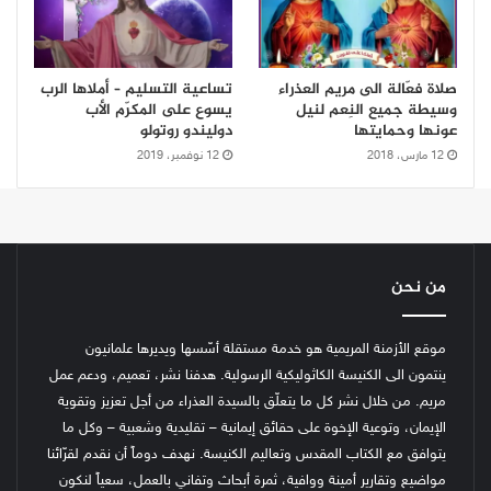
صلاة فعّالة الى مريم العذراء
تساعية التسليم – أملاها الرب
وسيطة جميع النِعم لنيل
يسوع على المكرّم الأب
عونها وحمايتها
دوليندو روتولو
12 مارس، 2018
12 نوفمبر، 2019
من نحن
موقع الأزمنة المريمية هو خدمة مستقلة أسّسها ويديرها علمانيون
ينتمون الى الكنيسة الكاثوليكية الرسولية. هدفنا نشر، تعميم، ودعم عمل
مريم. من خلال نشر كل ما يتعلّق بالسيدة العذراء من أجل تعزيز وتقوية
الإيمان، وتوعية الإخوة على حقائق إيمانية – تقليدية وشعبية – وكل ما
يتوافق مع الكتاب المقدس وتعاليم الكنيسة.
نهدف دوماً أن نقدم لقرّائنا
مواضيع وتقارير أمينة ووافية، ثمرة أبحاث وتفاني بالعمل، سعياً لنكون