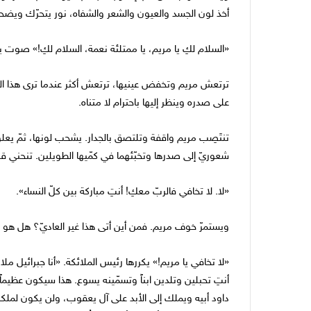
أخذ لون الجسد والعيون والشعر والشفاه، نور يتحرّك ويضح
«السلام لكِ يا مريم، يا ممتلئة نعمة، السلام لكِ!» صوت 
ترتعش مريم وتخفض عينيها، ترتعش أكثر عندما ترى هذا المخلوق
على صدره وينظر إليها باحترام لا متناه.
تنتَصِب مريم واقفة وتلتصق بالجدار. يشحب لونها، ثمّ يعلو
شعوريّ إلى صدرها وتخبّئهما في كمّيها الطويلين. تنحني قلي
«لا. لا تخافي فالربّ معكِ! أنتِ مباركة بين كلّ النساء».
ويستمرّ خوف مريم. فمن أين أتى هذا غير العاديّ؟ هل هو مُرس
«لا تخافي يا مريم!» يكررها رئيس الملائكة. «أنا جبرائيل ملا
أنتِ تحبلين وتلدين ابناً وتسمّينه يسوع. هذا سيكون عظيم
داود أبيه ويملك إلى الأبد على آل يعقوب، ولن يكون لملكه انقض