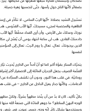
تضحكان وتبتسمان لفكرة تتبعها فتعزلها عن محيطها. يبرز وج
بضفائر كأنّها التاج حول رأسها، حتّى لتحسبها زهرة جميلة.
تستَبدِل النشيد بصلاة: «أيّها الربّ السامي، لا تتأخّر في إ
الطاهرة والمخصبة لمجيء مسيحكَ. أيّها الآب القدّوس، هَب 
نوركَ وعدلكَ على الأرض، وأن أرى الفداء محقّقاً. أيّها الآب 
خادمتكَ الفادي. هَب لي ساعة انتهاء يومي أن يُفتَح لي مك
الذين يرجـونكَ. تعـال، تعـال يا روح الـربّ، تعـال إلى المـؤ
لنفسها.
يتحرّك الستار بقوّة أكبر كما لو أنّ أحداً من الخارج يُحدِث تيّ
الفضّة الصرف يجعل الجدران المائلة إلى الاصفرار أكثر إشراق
روحانيّة. في قلب هذا النور، ودون أن تكشف السجّادة عن السرّ
الدعامات، وكأنّها جدار يعزل الداخل عن الخارج – في قلب هذا ا
بكلّ تأكيد، كان لا بدّ من أن يتّخذ مظهراً بشريّاً، ولكنّ م
الوجه البهيّ الساطع؟ ما جوهر المادّة التي صنعهُ الله منه
ويستخدمها بشكل تامّ. إنّه وجه، جسم، عيون، فم، شعر، ويدان 