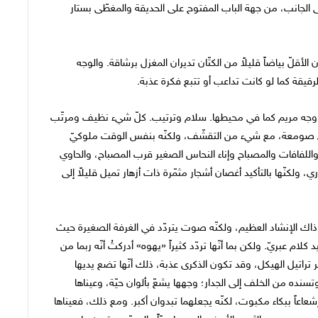
لى الجانب، من جهة الباب المفتوح على الحديقة والمغطّى بستار
ان الأقلّ بياضاً قليلاً من الكتّان تديران المغزل برشاقة. والوجه
الرقيقة كما لو كانت تداعب أو تتبع فكرة عذبة.
جه مريم كما في محيطها. سلام وترتيب. كلّ شيء نظيف ومرتّب
 في صومعة، مع شيء من التقشّف، ولكنّه بنفس الوقت ملوكيّ
، واللفافات والمصباح وإناء النحاس الصغير قرب المصباح، والحاوي
ولكنّها بالتأكيد أغصان أشجار مثمّرة ذات أزهار تميل قليلاً إلى
اك الإنشاد العظيم، ولكنّه صوت يتردّد في الغرفة الصغيرة حيث
كلام عبريّ. ولكن بما أنّها تردّد كثيراً «يهوه» أدركتُ أنّه ربما من
ر تراتيل الهيكل، وقد تكون الذكرى عذبة، ذلك أنّها تضع يديها
سنده من الخلف إلى الجدار؛ وجهها يشعّ بألوان حيّة، وعيناها
عاعاً ببكاء مكبوت، لكنّه يجعلهما تبدوان أكبر. ومع ذلك، فعيناها