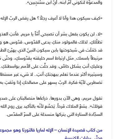
والمدعوّة لتكوني أمّ ابنه، أيّ ابن ستُنجِبين».
«كيف سيكون هذا وأنا لا أعرف رجلاً؟ هل رفض الربّ الإله تق
«لا، لن يكون بفعل بشر أن تصبحي أُمّاً يا مريم. فأنتِ العذراء
تظلّلكِ. لذلك فالمولود منكِ يدعى القدّوس، قدّوس هو وابن
قد حَمَلَت في شيخوختها بابن سيكون النبيّ الذي يهيّئ الطري
مرتبطاً باسمك ِ مثل ارتباط اسم خليقته بقدّوسكِ، وحتّى ن
وعليكِ أنتِ بشكل خاصّ، وقد حلَّت على الأمم بواسطتكِ. 
وسيثيره أكثر عندما تعلم ببهجتكِ أنتِ.. لا شيء غير مستطاع 
تضطربي لأيّة فكرة. الربّ يسهر على مصالحكِ إذا وثقتِ به. 
تقول مريم، وهي الآن بدورها، ذراعاها متصالبتان على صدرها
قولكَ». يشعّ الملاك فَرحاً. يَخشَع لأنّه بالتأكيد يرى روح الل
السجّادة الستارة التي يتركها منسدلة على السرّ المقدّس.
من كتاب قصيدة الإنسان – الإله لماريا فالتورتا وهو مجموع
وحتّى بدايات الكنيسة.