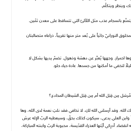
ك وينظر ويتكلّم.
يتمتّع بانسجام عذب مثل اللآلئ التي تتساقط على معدن ثمّين.
 النورانيّ جاثياً على بُعد متر منها تقريباً، ذراعاه متصالبتان
ها احمرار. وجهها يُعبِّر عن دهشة وذهول. تضمّ يديها بشكل لا
لاً لتخفي ما أمكنها من جسدها. عادة حياء حلو.
َل مِن قِبَل الله أم مِن قِبَل الشيطان المخادع؟
ك الله. وقد أرسلني الله لكِ. لا تخافي فقد نلتِ نعمة لدى الله، وها
اً وابن العلي يدعى، سيكون كذلك بحقّ، وسيعطيه الربّ الإله عرش
اء. أدرِكي أيّتها العذراء القدّيسة، محبوبة الربّ وابنته المباركة،