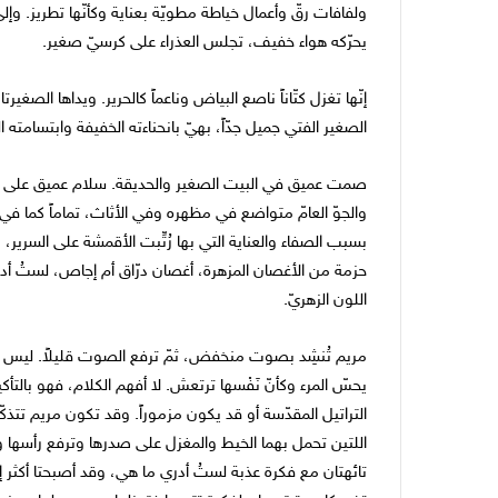
ولفافات رقّ وأعمال خياطة مطويّة بعناية وكأنّها تطريز. وإ
يحرّكه هواء خفيف، تجلس العذراء على كرسيّ صغير.
إنّها تغزل كتّاناً ناصع البياض وناعماً كالحرير. ويداها الصغيرت
الصغير الفتي جميل جدّاً، بهيّ بانحناءته الخفيفة وابتسامته 
صمت عميق في البيت الصغير والحديقة. سلام عميق على و
والجوّ العامّ متواضع في مظهره وفي الأثاث، تماماً كما
بسبب الصفاء والعناية التي بها رُتِّبت الأقمشة على السرير
حزمة من الأغصان المزهرة، أغصان درّاق أم إجاص، لستُ أدري، 
اللون الزهريّ.
مريم تُنشِد بصوت منخفض، ثمّ ترفع الصوت قليلاً. ليس ذ
يحسّ المرء وكأنّ نَفْسها ترتعش. لا أفهم الكلام، فهو بالتأكيد 
التراتيل المقدّسة أو قد يكون مزموراً. وقد تكون مريم تتذكّ
اللتين تحمل بهما الخيط والمغزل على صدرها وترفع رأسها وت
تائهتان مع فكرة عذبة لستُ أدري ما هي، وقد أصبحتا أكثر إش