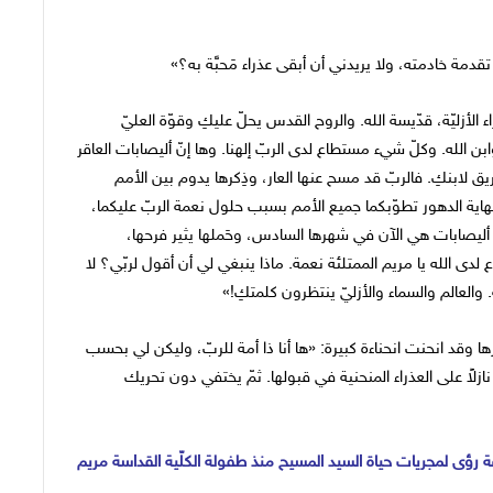
دمة خادمته، ولا يريدني أن أبقى عذراء مَحبَّة به؟»
 الأزليّة، قدّيسة الله. والروح القدس يحلّ عليكِ وقوّة العليّ
 الله. وكلّ شيء مستطاع لدى الربّ إلهنا. وها إنّ أليصابات العاقر
ق لابنكِ. فالربّ قد مسح عنها العار، وذِكرها يدوم بين الأمم
هاية الدهور تطوّبكما جميع الأمم بسبب حلول نعمة الربّ عليكما،
أليصابات هي الآن في شهرها السادس، وحَملها يثير فرحها،
لدى الله يا مريم الممتلئة نعمة. ماذا ينبغي لي أن أقول لربّي؟ لا
والعالم والسماء والأزليّ ينتظرون كلمتكِ!»
 وقد انحنت انحناءة كبيرة: «ها أنا ذا أمة للربّ، وليكن لي بحسب
ه نازلاً على العذراء المنحنية في قبولها. ثمّ يختفي دون تحريك
ة رؤى لمجريات حياة السيد المسيح منذ طفولة الكلّية القداسة مريم