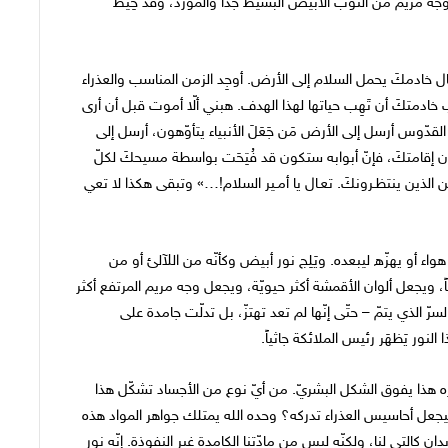
ه مريم من الثوب الأبيض البسيط جدّاً والمورّد، وقد خِيط
رسال خادمكَ يحمل السلام إلى الأرض. أوجِد الزمن المناسب والعذراء
خادمتكَ أن تَهِب حياتها لهذا الهدف. هبني ألّا أموت قبل أن أرى
القدّوس أرسل إلى الأرض مَن جَعَلَ الأنبياء يتأوّهون، أرسل إلى
ان إقامتكَ، فإنّ أبوابه ستكون قد فُتِحَت بواسطة مسيحكَ لكلّ
منين الذين ينتظـرونكَ. تعـال يا أمـير السلام!…» وتبقى هكذا لا تعي
ار هواء أو يهزّه ليبعده. ويَلِج نور أبيض وكأنّه من اللآلئ أو من
اً، ويجعل ألوان الأقمشة أكثر حيويّة، ويجعل وجه مريم المرتفع أكثر
 الذي يتمّ – حتّى إنّها لم تعد تهتزّ، بل تدلّت جامدة على
لنور يَظهَر رئيس الملائكة جاثياً.
ظهره هذا يفوق الشكل البشريّ. من أيّ نوع من الأجساد تشكّل هذا
ا ليجعل أحاسيس العذراء تدركه؟ وحده الله يمتلك جواهر المواد هذه
كالتي لنا، ولكنّه ليس من مادّتنا الكامدة غير النفوذة. إنّه نور