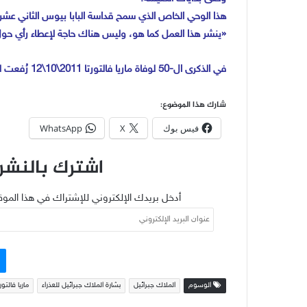
هذا الوحي الخاص الذي سمح قداسة البابا بيوس الثاني عشر بنشره، كَتَبَ في 948
«ينشر هذا العمل كما هو، وليس هناك حاجة لإعطاء رأي حو
في الذكرى ال-50 لوفاة ماريا فالتورتا 2011\10\12 رُفعت لمجمع دعاوي القديسين دعوى لتطويبها
شارك هذا الموضوع:
فيس بوك
X
WhatsApp
اشترك بالنشرة
أدخل بريدك الإلكتروني للإشتراك في هذا الموق
عنوان
البريد
الإلكتروني
الوسوم
الملاك جبرائيل
بشارة الملاك جبرائيل للعذراء
ماريا فالتورت