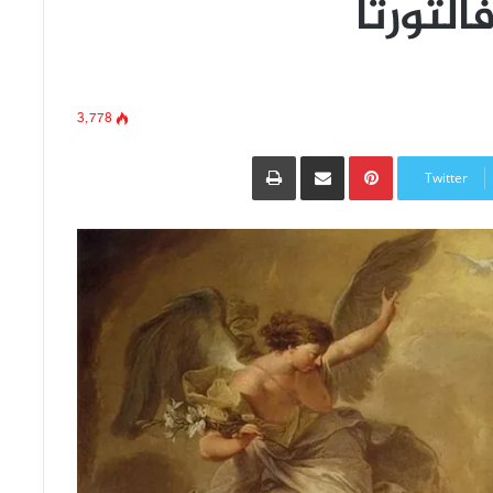
التورتا
3٬778
Pinterest
مشاركة عبر البريد
طباعة
Twitter