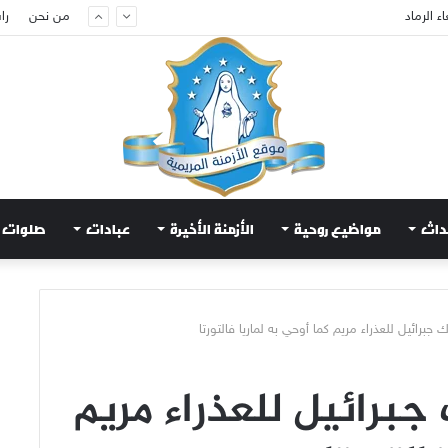
من نحن
را
ام لتهدئة الغضب الإلهي
داث
مواضيع روحية
الأزمنة الأخيرة
عبادات
صلوات
جبرائيل للعذراء مريم كما أوحي به لماريا فالتورتا
جبرائيل للعذراء مريم