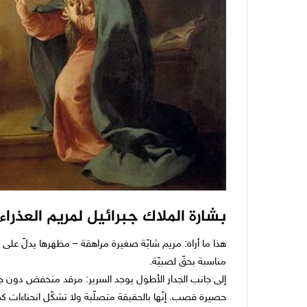
بشارة الملاك جبرائيل لمريم العذراء
هذا ما أراه: مريم شابّة صغيرة مراهقة – مظهرها يدلّ على
مناسبة بحقّ لصبيّة.
إلى جانب الجدار الأطول يوجد السرير: مرقد منخفض دون جو
حصيرة قصب. إنّها بالحقيقة متصلّبة ولا تشكّل انحناءات كم