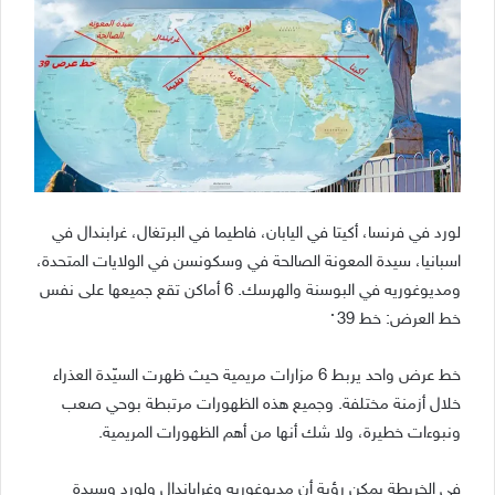
لورد في فرنسا، أكيتا في اليابان، فاطيما في البرتغال، غرابندال في
اسبانيا، سيدة المعونة الصالحة في وسكونسن في الولايات المتحدة،
ومديوغوريه في البوسنة والهرسك. 6 أماكن تقع جميعها على نفس
خط العرض: خط 39 ْ
خط عرض واحد يربط 6 مزارات مريمية حيث ظهرت السيّدة العذراء
خلال أزمنة مختلفة. وجميع هذه الظهورات مرتبطة بوحي صعب
ونبوءات خطيرة، ولا شك أنها من أهم الظهورات المريمية.
في الخريطة يمكن رؤية أن مديوغوريه وغراباندال ولورد وسيدة