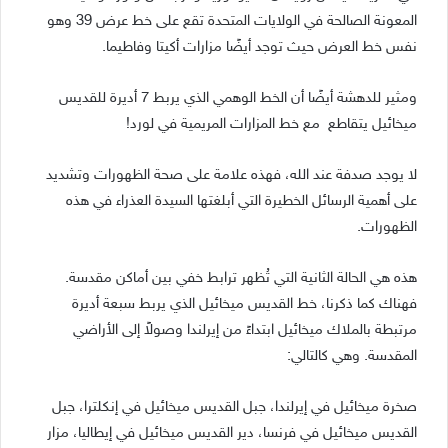
المعونة الصالحة في الولايات المتحدة تقع على خط عرض 39 وهو
نفس خط العرض حيث توجد أيضًا مزارات أكيتا وفاطيما.
ومثير للدهشة أيضًا أن الخط الوهمي الذي يربط 7 أديرة للقديس
ميخائيل يتقاطع مع خط المزارات المريمية في لورد!
لا يوجد صدفة عند الله، فهذه علامة على صحة الظهورات وتشديد
على أهمية الرسائل الخطيرة التي أبلغتها السيدة العذراء في هذه
الظهورات.
هذه هي الحالة الثانية التي تُظهر ترابط خفي بين أماكن مقدسة.
فهناك كما ذكرنا، خط القديس ميخائيل الذي يربط سبعة أديرة
مرتبطة بالملاك ميخائيل ابتداءً من إيرلندا وصولاً إلى الأراضي
المقدسة. وهي كالتالي:
صخرة ميخائيل في إيرلندا، جبل القديس ميخائيل في إنكلترا، جبل
القديس ميخائيل في فرنسا، دير القديس ميخائيل في إيطاليا، مزار