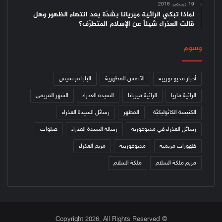
19 ديسمبر، 2016
لماذا تبكي الرائية ميريانا بشدّة بعد انتهاء الظهور وهل
قالت العذراء شيئاً عن الإسلام المتطرّف؟
وسوم
أخبار مديوغورييه
الأنفس المطهرية
البابا فرنسيس
الرائية ماريا
الرائية ميريانا
السيدة العذراء
الشهر المريمي
الكنيسة الكاثوليكيّة
المطهر
رسائل السيدة العذراء
رسائل العذراء في مديوغوريه
رسالة السيدة العذراء
صلوات
ظهورات مريمية
مديوغورييه
مريم العذراء
مريم ملكة السلام
ملكة السلام
© Copyright 2026, All Rights Reserved