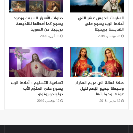
الصلوات الخمس عشر التي
صلوات الأسرار السبعة ووعود
أملاها الرب يسوع على
يسوع كما أعطاها للقدّيسة
القديسة بريجيتا
بريجيتا من السويد
23 نوفمبر، 2019
16 أبريل، 2020
صلاة فعّالة الى مريم العذراء
تساعية التسليم – أملاها الرب
وسيطة جميع النِعم لنيل
يسوع على المكرّم الأب
عونها وحمايتها
دوليندو روتولو
12 مارس، 2018
12 نوفمبر، 2019