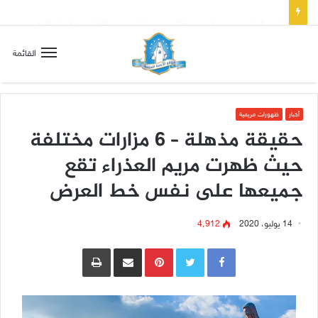
تسع أول سبوت بدل خمسة لتعويض قلب مريم الطاهر هذا ما يطلبه يسوع!
القائمة
أخبار
ظهورات مريمية
حقيقة مذهلة – 6 مزارات مختلفة
حيث ظهرت مريم العذراء تقع
جميعها على نفس خط العرض
14 يوليو، 2020
4٬912
Pinterest
مشاركة عبر البريد
طباعة