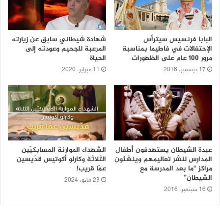
البابا فرنسيس سيترأس
شهادة شيطاني سابق عن زيارته
الإحتفالات في فاطيما بمناسبة
المرعبة للجحيم وعودته إلى
مرور 100 عام على الظهورات
الحياة
17 ديسمبر، 2016
11 فبراير، 2020
عبدة الشيطان يستهدفون أطفال
الشهداء الموارنة المسابكيّين
المدارس لنشر تعاليمهم وينشئون
الثلاثة وكارلو أكوتيس قدّيسين
مراكز “ما بعد المدرسة مع
عمّا قريب!
الشيطان”
23 مايو، 2024
16 سبتمبر، 2016