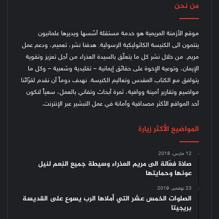
من نحن
موقع الأزمنة المريمية هو خدمة مستقلة أسّسها ويديرها علمانيون
ينتمون الى الكنيسة الكاثوليكية الرسولية. هدفنا نشر، تعميم، ودعم عمل
مريم. من خلال نشر كل ما يتعلّق بالسيدة العذراء من أجل تعزيز وتقوية
الإيمان، وتوعية الإخوة على حقائق إيمانية – تقليدية وشعبية – وكل ما
يتوافق مع الكتاب المقدس وتعاليم الكنيسة.
نهدف دوماً أن نقدم لقرّائنا
مواضيع وتقارير أمينة ووافية، ثمرة أبحاث وتفاني بالعمل، سعياً لنكون
أحد المواقع الأكثر مصداقية وأمانة في عمل التبشير عبر الإنترنت.
المواضيع الأكثر زيارة
12 مارس، 2018
صلاة فعّالة الى مريم العذراء وسيطة جميع النِعم لنيل
عونها وحمايتها
23 نوفمبر، 2019
الصلوات الخمس عشر التي أملاها الرب يسوع على القديسة
بريجيتا